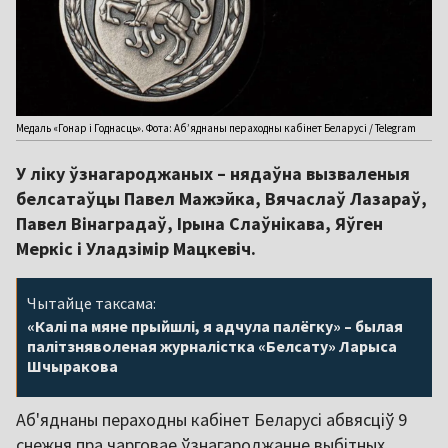
Медаль «Гонар і Годнасць». Фота: Аб’яднаны пераходны кабінет Беларусі / Telegram
У ліку ўзнагароджаных – нядаўна вызваленыя
белсатаўцы Павел Мажэйка, Вячаслаў Лазараў,
Павел Вінаградаў, Ірына Слаўнікава, Яўген
Меркіс і Уладзімір Мацкевіч.
Чытайце таксама:
«Калі па мяне прыйшлі, я адчула палёгку» – былая
палітзняволеная журналістка «Белсату» Ларыса
Шчыракова
Аб'яднаны пераходны кабінет Беларусі абвясціў 9
снежня пра чарговае ўзнагароджанне выбітных