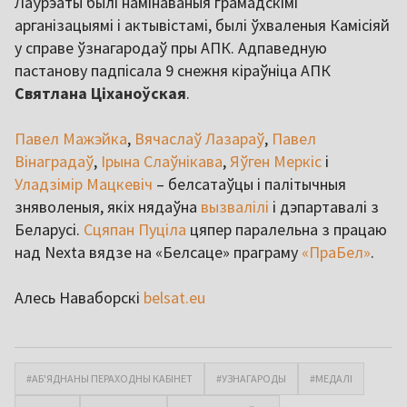
Лаўрэаты былі намінаваныя грамадскімі
арганізацыямі і актывістамі, былі ўхваленыя Камісіяй
у справе ўзнагародаў пры АПК. Адпаведную
пастанову падпісала 9 снежня кіраўніца АПК
Святлана Ціханоўская
.
Павел Мажэйка
,
Вячаслаў Лазараў
,
Павел
Вінаградаў
,
Ірына Слаўнікава
,
Яўген Меркіс
і
Уладзімір Мацкевіч
– белсатаўцы і палітычныя
зняволеныя, якіх нядаўна
вызвалілі
і дэпартавалі з
Беларусі.
Сцяпан Пуціла
цяпер паралельна з працаю
над Nexta вядзе на «Белсаце» праграму
«ПраБел»
.
Алесь Наваборскі
belsat.eu
#АБ'ЯДНАНЫ ПЕРАХОДНЫ КАБІНЕТ
#УЗНАГАРОДЫ
#МЕДАЛІ