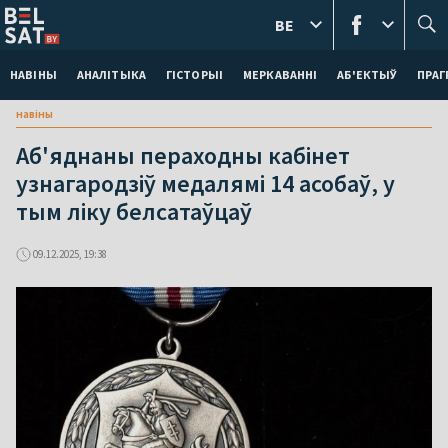
BE
НАВІНЫ
АНАЛІТЫКА
ГІСТОРЫІ
МЕРКАВАННI
АБ'ЕКТЫЎ
ПРАГ
навіны
Аб'яднаны пераходны кабінет
узнагародзіў медалямі 14 асобаў, у
тым ліку белсатаўцаў
09.12.2025, 19:38