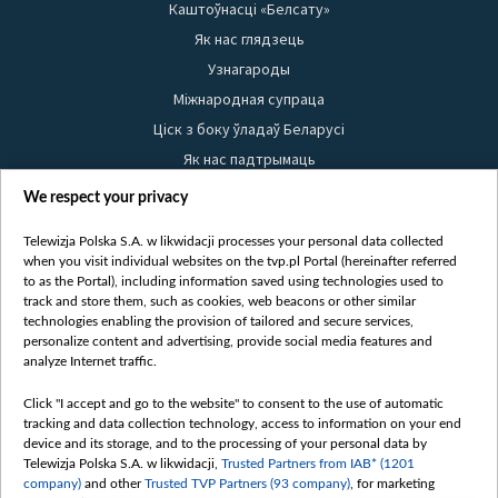
Каштоўнасці «Белсату»
Як нас глядзець
Узнагароды
Міжнародная супраца
Ціск з боку ўладаў Беларусі
Як нас падтрымаць
Правілы выкарыстання матэрыялаў
We respect your privacy
Інфармацыя аб адпраўніку
Telewizja Polska S.A. w likwidacji processes your personal data collected
Бяспека
when you visit individual websites on the tvp.pl Portal (hereinafter referred
Youtube
to as the Portal), including information saved using technologies used to
track and store them, such as cookies, web beacons or other similar
Белсат news
technologies enabling the provision of tailored and secure services,
personalize content and advertising, provide social media features and
Белсат Shorts
analyze Internet traffic.
Белсат Life
Click "I accept and go to the website" to consent to the use of automatic
Жэстачайшы мульт
tracking and data collection technology, access to information on your end
Belsat English
device and its storage, and to the processing of your personal data by
Telewizja Polska S.A. w likwidacji,
Trusted Partners from IAB* (1201
Biełsat PL
company)
and other
Trusted TVP Partners (93 company)
, for marketing
Белсат Now