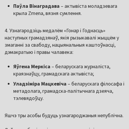
Паўла Вінаградава
– актывіста моладзевага
крыла Zmena, вязня сумлення.
4. Узнагародзіць медалём «Гонар і Годнасць»
наступных грамадзянаў, якія рызыкавалі жыццём у
змаганні за свабоду, нацыянальныя каштоўнасці,
дэмакратыю і правы чалавека:
Яўгена Меркіса
– беларускага журналіста,
краязнаўцу, грамадскага актывіста;
Уладзіміра Мацкевіча
– беларускага філосафа і
метадолага, грамадска-палітычнага дзеяча,
тэлевядоўцу.
Яшчэ тры асобы будуць узнагароджаныя непублічна.