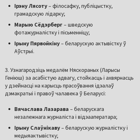
Ірэну Лясоту
– філосафку, публіцыстку,
грамадскую лідарку;
Марыю Сёдэрберг
– шведскую
фотажурналістку і пісьменніцу;
Ірыну Пярвойкіну
– беларускую актывістку ў
Аўстрыі.
3. Узнагародзіць медалём Няскораных (Ларысы
Геніюш) за асабістую адвагу, стойкасць і ахвярнасць
у дзейнасці на карысць прасоўвання ідэалаў
дэмакратыі і правоў чалавека ў Беларусі:
Вячаслава Лазарава
– беларускага
незалежнага журналіста і відэааператара;
Ірыну Слаўнікаву
– беларускую журналістку і
медыяактывістку;