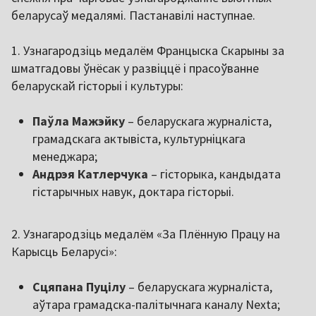
беларусаў медалямі. Пастанавілі наступнае.
1. Узнагародзіць медалём Францыска Скарыны за
шматгадовы ўнёсак у развіццё і прасоўванне
беларускай гісторыі і культуры:
Паўла Мажэйку
– беларускага журналіста,
грамадскага актывіста, культурніцкага
менеджара;
Андрэя Катлерчука
– гісторыка, кандыдата
гістарычных навук, доктара гісторыі.
2. Узнагародзіць медалём «За Плённую Працу на
Карысць Беларусі»:
Сцяпана Пуцілу
– беларускага журналіста,
аўтара грамадска-палітычнага каналу Nexta;