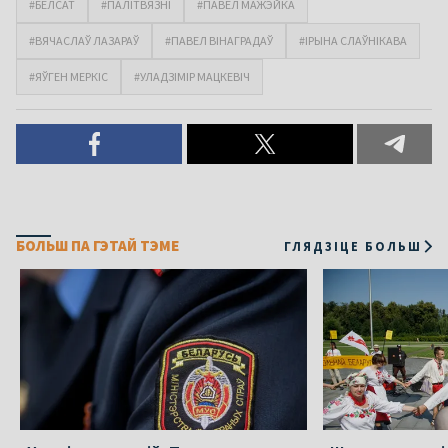
#БЕЛСАТ
#ПАЛІТВЯЗНІ
#ПАВЕЛ МАЖЭЙКА
#ВЯЧАСЛАЎ ЛАЗАРАЎ
#ПАВЕЛ ВІНАГРАДАЎ
#ІРЫНА СЛАЎНІКАВА
#ЯЎГЕН МЕРКІС
#УЛАДЗІМІР МАЦКЕВІЧ
БОЛЬШ ПА ГЭТАЙ ТЭМЕ
ГЛЯДЗІЦЕ БОЛЬШ