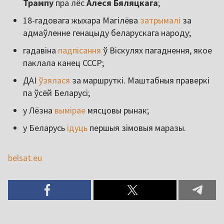
Трампу
пра лёс
Алеся Бяляцкага
;
18-гадовага жыхара Магілёва
затрымалі
за
адмаўленне генацыду беларускага народу;
гадавіна
падпісання
ў Віскулях пагаднення, якое
паклала канец СССР;
ДАІ
ўзялася
за маршруткі. Маштабныя праверкі
па ўсёй Беларусі;
у Лёзна
вымірае
мясцовы рынак;
у Беларусь
ідуць
першыя зімовыя маразы.
belsat.eu