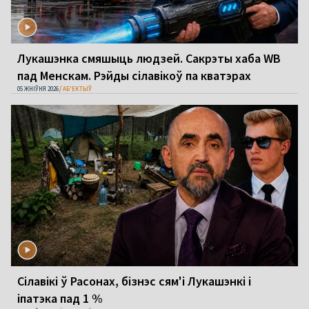
Лукашэнка смяшыць людзей. Сакрэты хаба WB
пад Менскам. Рэйды сілавікоў па кватэрах
05 ЖНІЎНЯ 2026
АБ'ЕКТЫЎ
Сілавікі ў Расонах, бізнэс сям'і Лукашэнкі і
іпатэка пад 1 %