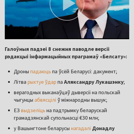
Галоўныя падзеі 8 снежня паводле версіі
рэдакцыі інфармацыйных праграмаў «Белсату»:
Дроны
падаюць
па ўсёй Беларусі: дакумент;
Літва
рыхтуе ўдар
па
Аляксандру Лукашэнку
;
верагодных выканаўцаў дыверсіі на польскай
чыгунцы
абвясцілі
ў міжнародны вышук;
ЕЗ
выдзеліць
на падтрымку беларускай
грамадзянскай супольнасці €30 млн;
у Вашынгтоне беларусы
нагадалі
Донадлу