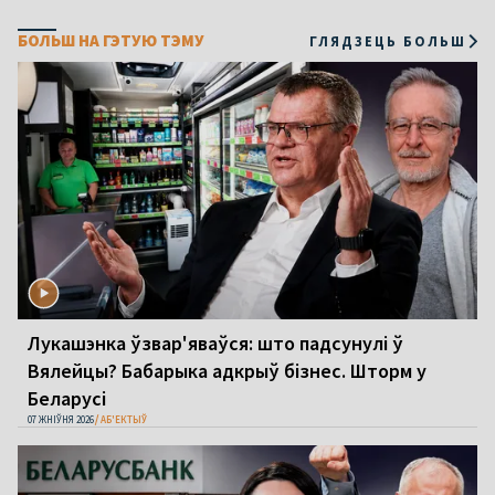
БОЛЬШ НА ГЭТУЮ ТЭМУ
ГЛЯДЗЕЦЬ БОЛЬШ
Лукашэнка ўзвар'яваўся: што падсунулі ў
Вялейцы? Бабарыка адкрыў бізнес. Шторм у
Беларусі
07 ЖНІЎНЯ 2026
АБ'ЕКТЫЎ