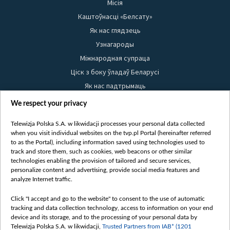
Місія
Каштоўнасці «Белсату»
Як нас глядзець
Узнагароды
Міжнародная супраца
Ціск з боку ўладаў Беларусі
Як нас падтрымаць
Правілы выкарыстання матэрыялаў
We respect your privacy
Інфармацыя аб адпраўніку
Telewizja Polska S.A. w likwidacji processes your personal data collected
Бяспека
when you visit individual websites on the tvp.pl Portal (hereinafter referred
Youtube
to as the Portal), including information saved using technologies used to
track and store them, such as cookies, web beacons or other similar
Белсат news
technologies enabling the provision of tailored and secure services,
personalize content and advertising, provide social media features and
Белсат Shorts
analyze Internet traffic.
Белсат Life
Жэстачайшы мульт
Click "I accept and go to the website" to consent to the use of automatic
tracking and data collection technology, access to information on your end
Belsat English
device and its storage, and to the processing of your personal data by
Biełsat PL
Telewizja Polska S.A. w likwidacji,
Trusted Partners from IAB* (1201