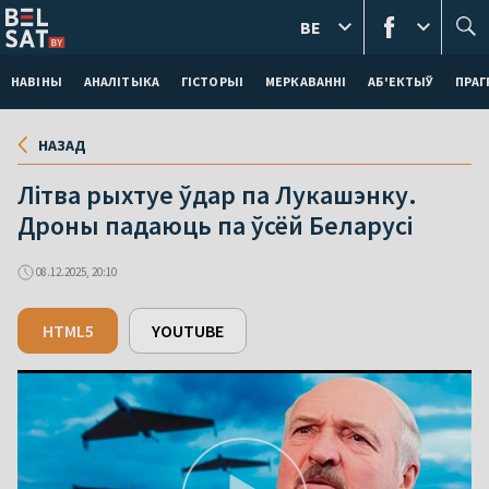
BE
НАВІНЫ
АНАЛІТЫКА
ГІСТОРЫІ
МЕРКАВАННI
АБ'ЕКТЫЎ
ПРАГ
НАЗАД
Літва рыхтуе ўдар па Лукашэнку.
Дроны падаюць па ўсёй Беларусі
08.12.2025, 20:10
HTML5
YOUTUBE