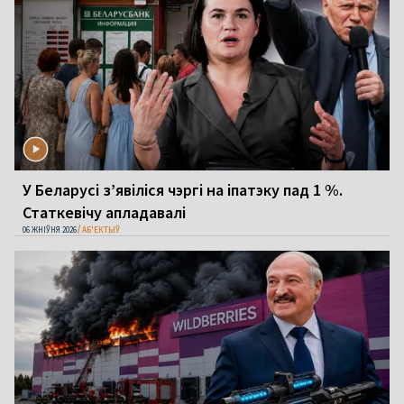
У Беларусі з’явіліся чэргі на іпатэку пад 1 %.
Статкевічу апладавалі
06 ЖНІЎНЯ 2026
АБ'ЕКТЫЎ