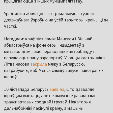
прыцягваюцца з іншых муніцыпалітэтаў.
Урад можа абвясціць экстрэмальную сітуацыю
дзяржаўнага ўзроўню на ўсёй тэрыторыі краіны ці яе
часткі.
Нагадаем: канфлікт паміж Менскам і Вільняй
абвастрыўся на фоне серыі інцыдэнтаў з
метэазондамі, якія перавозяць кантрабанду і
парушаюць працу аэрапортаў. У канцы кастрычніка
Літва часова
закрыла
мяжу з Беларуссю,
патрабуючы, каб Менск спыніў запускі паветраных
шароў.
10 лістапада Беларусь
заявіла
, што дазваляе
кіроўцам выехаць, але не выпускае разам з імі
транспартавых сродкаў і грузаў. Некаторыя
дальнабойнікі пакінулі краіну, а машыны і