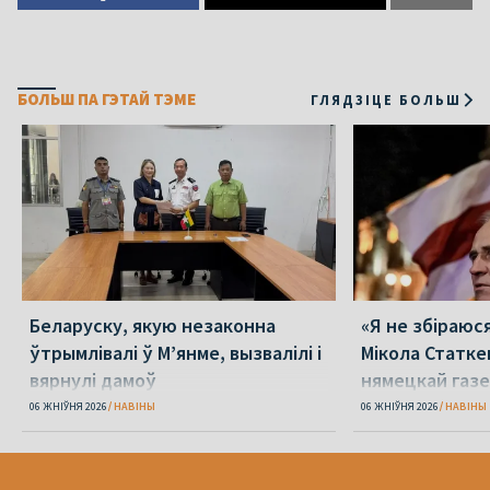
БОЛЬШ ПА ГЭТАЙ ТЭМЕ
ГЛЯДЗІЦЕ БОЛЬШ
Беларуску, якую незаконна
«Я не збіраюс
ўтрымлівалі ў М’янме, вызвалілі і
Мікола Статке
вярнулі дамоў
нямецкай газе
06 ЖНІЎНЯ 2026
НАВІНЫ
06 ЖНІЎНЯ 2026
НАВІНЫ