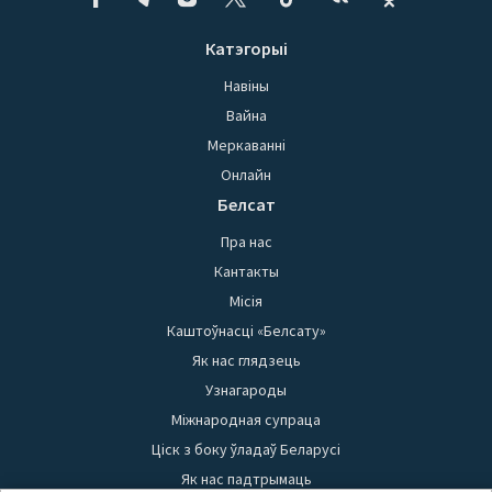
Катэгорыі
Навіны
Вайна
Меркаванні
Онлайн
Белсат
Пра нас
Кантакты
Місія
Каштоўнасці «Белсату»
Як нас глядзець
Узнагароды
Міжнародная супраца
Ціск з боку ўладаў Беларусі
Як нас падтрымаць