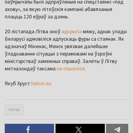
паўпрычэпы былі адпраўленыя на спецстаянкі «пад
ахову», за якую літоўскія кампаніі абавязаныя
плаціць 120 еўраў за дзень.
20 лістапада Літва зноў
адкрыла
мяжу, аднак улады
Беларусі адмовіліся адпускаць фуры са стаянак. Як
адзначаў Мікенас, Менск увязвае далейшае
ўладкаванне сітуацыі з перамовамі на ўзроўні
міністэрстваў замежных справаў. Залёты ў Літву
метэазондаў таксама
не спыніліся
.
Якуб Хруст
belsat.eu
#ЛІТВА