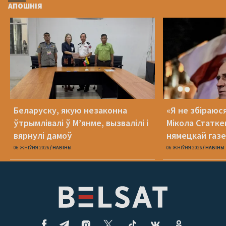
АПОШНІЯ
Беларуску, якую незаконна
«Я не збіраюс
ўтрымлівалі ў М’янме, вызвалілі і
Мікола Статке
вярнулі дамоў
нямецкай газе
06 ЖНІЎНЯ 2026
НАВІНЫ
06 ЖНІЎНЯ 2026
НАВІНЫ