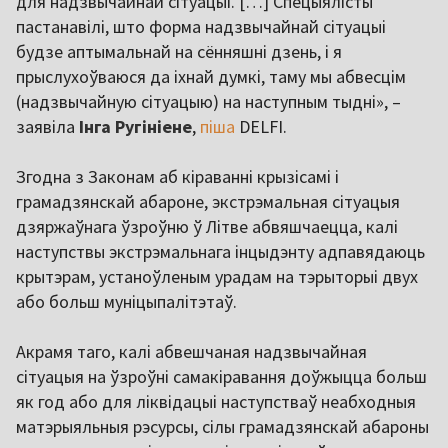
для надзвычайнай сітуацыі. […] Спецыялісты
пастанавілі, што форма надзвычайнай сітуацыі
будзе аптымальнай на сённяшні дзень, і я
прыслухоўваюся да іхнай думкі, таму мы абвесцім
(надзвычайную сітуацыю) на наступным тыдні», –
заявіла
Інга Ругініене
,
піша
DELFI.
Згодна з Законам аб кіраванні крызісамі і
грамадзянскай абароне, экстрэмальная сітуацыя
дзяржаўнага ўзроўню ў Літве абвяшчаецца, калі
наступствы экстрэмальнага інцыдэнту адпавядаюць
крытэрам, устаноўленым урадам на тэрыторыі двух
або больш муніцыпалітэтаў.
Акрамя таго, калі абвешчаная надзвычайная
сітуацыя на ўзроўні самакіравання доўжыцца больш
як год або для ліквідацыі наступстваў неабходныя
матэрыяльныя рэсурсы, сілы грамадзянскай абароны