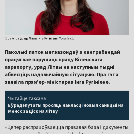
Кіраўніца ўраду Літвы Інга Ругініене. Фота: lrv.lt
Паколькі паток метэазондаў з кантрабандай
працягвае парушаць працу Віленскага
аэрапорту, урад Літвы на наступным тыдні
абвесціць надзвычайную сітуацыю. Пра гэта
заявіла прэм'ер-міністарка Інга Ругініене.
Чытайце таксама:
Еўрадэпутаты просяць накласці новыя санкцыі на
Менск за ціск на Літву
«Цяпер распрацоўваецца прававая база і дакументы