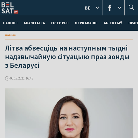
BE
НАВІНЫ
АНАЛІТЫКА
ГІСТОРЫІ
МЕРКАВАННI
АБ'ЕКТЫЎ
ПРАГ
навіны
Літва абвесціць на наступным тыдні
надзвычайную сітуацыю праз зонды
з Беларусі
05.12.2025, 16:45