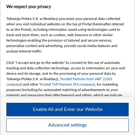
Правілы выкарыстання матэрыялаў
We respect your privacy
Інфармацыя аб адпраўніку
Telewizja Polska S.A. w likwidacji processes your personal data collected
Бяспека
when you visit individual websites on the tvp.pl Portal (hereinafter referred
Youtube
to as the Portal), including information saved using technologies used to
track and store them, such as cookies, web beacons or other similar
Белсат news
technologies enabling the provision of tailored and secure services,
personalize content and advertising, provide social media features and
Белсат Shorts
analyze Internet traffic.
Белсат Life
Click "I accept and go to the website" to consent to the use of automatic
Жэстачайшы мульт
tracking and data collection technology, access to information on your end
Belsat English
device and its storage, and to the processing of your personal data by
Telewizja Polska S.A. w likwidacji,
Trusted Partners from IAB* (1201
Biełsat PL
company)
and other
Trusted TVP Partners (93 company)
, for marketing
Белсат Now
purposes (including for automated matching of advertisements to your
interests and measuring their effectiveness) and others, which we indicate
Белсат History
below.
Белсат Music
Enable All and Enter our Website
The purposes of processing your data by TVP S.A. w likwidacji are as
Белсат Doc
follows:
My consents
Store and/or access information on a device
Advanced settings
Use limited data to select advertising
Create profiles for personalised advertising