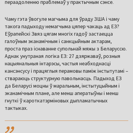
пераадоленню праблемаў у практычным сэнсе.
Чаму гэта ўвогуле магчыма для ўраду ЗША і чаму
такога падыходу немагчыма цяпер чакаць ад ЕЗ?
Еўрапейскі Звяз цягам многіх гадоў застаецца
галоўным эканамічным і санкцыйным актарам,
проста праз існаванне супольнай мяжы з Беларуссю.
Аднак унутраная логіка ЕЗ: 27 дзяржаваў, розныя
нацыянальныя інтарэсы, частыя неабходнасці
кансэнсусу і працяглыя перамовы паміж інстытутамі –
ствараюць структурную павольнасць. Падыход ЕЗ
да Беларусі моцны ў маральным, інстытуцыйным і
эканамічным плане, але менш аператыўны і менш
гнуткі ў кароткатэрміновых дыпламатычных
тактыках.
,,