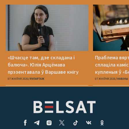
«Шчасце там, дзе складана і
Праблема вяр
балюча». Юлія Арцёмава
сплаціла камі
прэзентавала ў Варшаве кнігу
купленыя ў «Б
«Пока я искала слова»
07 ЖНІЎНЯ 2026
РЭПАРТАЖ
07 ЖНІЎНЯ 2026
НАВІНЫ