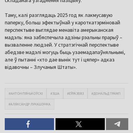
складанага ўзгаднення пазіцыяў.
Таму, калі разглядаць 2025 год як лакмусавую
паперку, больш эфектыўнай у кароткатэрміновай
перспектыве выглядае менавіта амерыканская
мадэль: яна забяспечыла адзіны рэальны прарыў –
вызваленне людзей. У стратэгічнай перспектыве
абедзве мадэлі могуць быць узаемадапаўняльнымі,
але ў пытанні «хто дае вынік тут і цяпер» адказ
відавочны – Злучаныя Штаты».
#АНТОН ПЯНЬКОЎСКІ
#ЗША
#ЕЎРАЗВЯЗ
#ДОНАЛЬД ТРАМП
#АЛЯКСАНДР ЛУКАШЭНКА