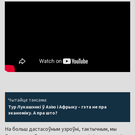
Чытайце таксама:
Тур Лукашэнкі ў Азію і Афрыку – гэта не пра
эканоміку. А пра што?
На больш дастасоўным узроўні, тактычным, мы