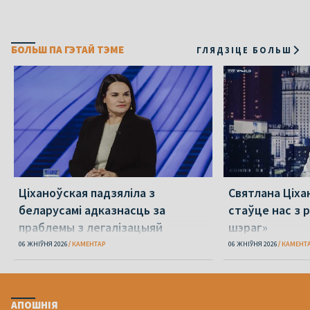
БОЛЬШ ПА ГЭТАЙ ТЭМЕ
ГЛЯДЗІЦЕ БОЛЬШ
Ціханоўская падзяліла з
Святлана Ціха
беларусамі адказнасць за
стаўце нас з р
праблемы з легалізацыяй
шэраг»
06 ЖНІЎНЯ 2026
КАМЕНТАР
06 ЖНІЎНЯ 2026
КАМЕНТ
АПОШНІЯ