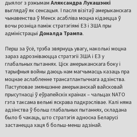
дыялог з рэжымам
Аляксандра Лукашэнкі
выглядаў як сенсацыя. І пасля візітаў амерыканскага
чынавенства ў Менск асабліва моцна кідаецца ў
вочы розніца паміж стратэгіямі ЕЗ і ЗША пры
адміністрацыі
Доналда Трампа
.
Перш за ўсё, трэба звярнуць увагу, наколькі моцна
зараз адрозніваюцца стратэгіі ЗША і ЕЗ у
глабальных пытаннях. Ціск амерыканскага боку і
тарыфныя войны даюць нам магчымасць казаць пра
моцнае аслабленне трансатлантычнага адзінства.
Паступовае змяншэнне амерыканскай вайсковай
прысутнасці ў еўрапейскіх краінах – чальцах NATO
гэта таксама вельмі яскрава падкрэслівае. Калі няма
адзінства ў больш глабальных пытаннях, складана
было б чакаць, што стратэгія адносна Беларусі
застанецца хаця б больш-менш адзінай.