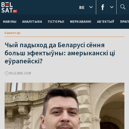
BE
НАВІНЫ
АНАЛІТЫКА
ГІСТОРЫІ
МЕРКАВАННI
АБ'ЕКТЫЎ
ПРАГ
Каментар
Чый падыход да Беларусі сёння
больш эфектыўны: амерыканскі ці
еўрапейскі?
05.12.2025, 13:29