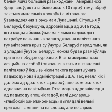
бачым яшчэ большыя разыходжанні. Амерыканскі
ўрад ізноў, як гэта было амаль 10 гадоў таму, абраў
тактыку «маленькіх крокаў» і лімітаванага
ўзаемадзеяння з рэжымам Лукашэнкі. Сітуацыя ў
Беларусі, безумоўна, адрознівацца ад 2016 года,
што моцна абмяжоўвае магчымыя падыходы і
патрабуе пачынаць з залагоджвання велічэзнага
гуманітарнага крызісу ўнутры Беларусі перад тым, як
з уладамі ўнутры Беларусі можна будзе размаўляць
пра што-небудзь сур'ёзнае. Візіты амерыканскіх
афіцыйных асобаў і звязаныя з гэтым вызваленні
палітвязняў ёсць вынікам такога праактыўнага
падыходу новай адміністрацыі ЗША. Так, невялікіх і
далёкіх ад ідэальных сцэнароў, але вымяріальных і
адназначна пазітыўных. Гэта моцна адрозніваецца
ад падыходу апошніх гадоў, калі дэкларацыі
«глыбокай занепакоенасць» выглядалі вельмі
прыгожа і сімвалічна на словах, але не спрыялі