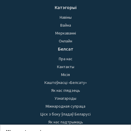
Катэгорыі
Навіны
Вайна
Меркаванні
Онлайн
Белсат
Пра нас
Кантакты
Місія
Каштоўнасці «Белсату»
Як нас глядзець
Узнагароды
Міжнародная супраца
Ціск з боку ўладаў Беларусі
Як нас падтрымаць
Правілы выкарыстання матэрыялаў