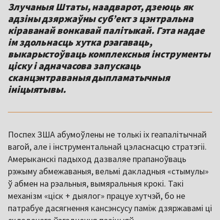
Злучаныя Штаты, наадварот, дзеюць як
адзіны дзяржаўны субʼект з цэнтральна
кіраванай вонкавай палітыкай. Гэта надае
ім здольнасць хутка рэагаваць,
выкарыстоўваць комплексныя інструменты
ціску і адначасова запускаць
сканцэнтраваныя дыпламатычныя
ініцыятывы.
Поспех ЗША абумоўлены не толькі іх геапалітычнай
вагой, але і інструментальнай цэласнасцю стратэгіі.
Амерыканскі падыход дазваляе прапаноўваць
рэжыму абмежаваныя, вельмі дакладныя «стымулы»
ў абмен на рэальныя, вымяральныя крокі. Такі
механізм «ціск + дыялог» працуе хутчэй, бо не
патрабуе дасягнення кансэнсусу паміж дзяржавамі ці