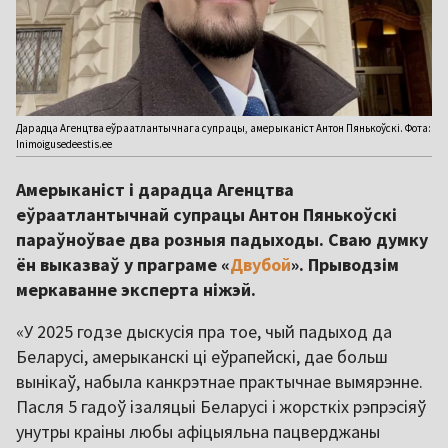
Дарадца Агенцтва еўраатлантычнага супрацы, амерыканіст Антон Пянькоўскі. Фота:
Inimoigusedeestis.ee
Амерыканіст і дарадца Агенцтва
еўраатлантычнай супрацы Антон Пянькоўскі
параўноўвае два розныя падыходы. Сваю думку
ён выказваў у праграме «
Двубой
». Прыводзім
меркаванне эксперта ніжэй.
«У 2025 годзе дыскусія пра тое, чый падыход да
Беларусі, амерыканскі ці еўрапейскі, дае больш
вынікаў, набыла канкрэтнае практычнае вымярэнне.
Пасля 5 гадоў ізаляцыі Беларусі і жорсткіх рэпрэсіяў
унутры краіны любы афіцыяльна пацверджаны