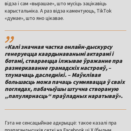
відэа і сам «вырашае», што мусіць зацікавіць
карыстальніка. А раз відэа каментуюць, TikTok
«думае», што яно цікавае.
,,
«Калі значная частка онлайн-дыскурсу
генеруецца каардынаванымі актарамі і
ботамі, ствараецца ілжывае ўражанне пра
размеркаванне грамадскіх настрояў, –
тлумачаць даследнікі. – Маўклівая
большасць можа пачаць сумнявацца ў сваіх
поглядах, пабачыўшы штучна створаную
„папулярнасць“ праўладных наратываў».
Гэта не сенсацыйнае адкрыццё: такое казалі пра
прапагандысцкія сеткі на Facebook ці X (былым