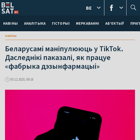
BE
НАВІНЫ
АНАЛІТЫКА
ГІСТОРЫІ
МЕРКАВАННI
АБ'ЕКТЫЎ
ПРАГ
навіны
Беларусамі маніпулююць у TikTok.
Даследнікі паказалі, як працуе
«фабрыка дэзынфармацыі»
05.12.2025, 09:18