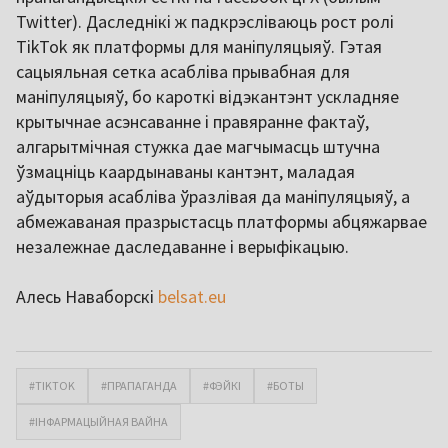
Twitter). Даследнікі ж падкрэсліваюць рост ролі
TikTok як платформы для маніпуляцыяў. Гэтая
сацыяльная сетка асабліва прывабная для
маніпуляцыяў, бо кароткі відэкантэнт ускладняе
крытычнае асэнсаванне і правяранне фактаў,
алгарытмічная стужка дае магчымасць штучна
ўзмацніць каардынаваны кантэнт, маладая
аўдыторыя асабліва ўразлівая да маніпуляцыяў, а
абмежаваная празрыстасць платформы абцяжарвае
незалежнае даследаванне і верыфікацыю.
Алесь Наваборскі
belsat.eu
#TIKTOK
#ПРАПАГАНДА
#ФЭЙКІ
#БОТЫ
#ІНФАРМАЦЫЙНАЯ ВАЙНА