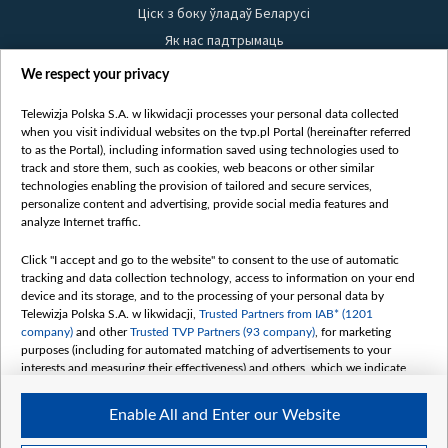
Ціск з боку ўладаў Беларусі
Як нас падтрымаць
Правілы выкарыстання матэрыялаў
We respect your privacy
Інфармацыя аб адпраўніку
Telewizja Polska S.A. w likwidacji processes your personal data collected
Бяспека
when you visit individual websites on the tvp.pl Portal (hereinafter referred
Youtube
to as the Portal), including information saved using technologies used to
track and store them, such as cookies, web beacons or other similar
Белсат news
technologies enabling the provision of tailored and secure services,
personalize content and advertising, provide social media features and
Белсат Shorts
analyze Internet traffic.
Белсат Life
Click "I accept and go to the website" to consent to the use of automatic
Жэстачайшы мульт
tracking and data collection technology, access to information on your end
Belsat English
device and its storage, and to the processing of your personal data by
Telewizja Polska S.A. w likwidacji,
Trusted Partners from IAB* (1201
Biełsat PL
company)
and other
Trusted TVP Partners (93 company)
, for marketing
Белсат Now
purposes (including for automated matching of advertisements to your
interests and measuring their effectiveness) and others, which we indicate
Белсат History
below.
Белсат Music
Enable All and Enter our Website
The purposes of processing your data by TVP S.A. w likwidacji are as
Белсат Doc
follows: