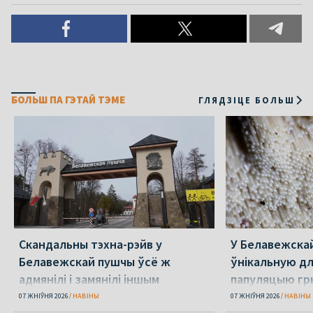
БОЛЬШ ПА ГЭТАЙ ТЭМЕ
ГЛЯДЗІЦЕ БОЛЬШ
Скандальны тэхна-рэйв у
У Белавежска
Белавежскай пушчы ўсё ж
ўнікальную д
адмянілі і замянілі іншым
папуляцыю гр
07 ЖНІЎНЯ 2026
НАВІНЫ
07 ЖНІЎНЯ 2026
НАВІНЫ