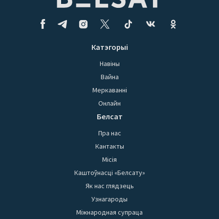
Катэгорыі
Навіны
Вайна
Меркаванні
Онлайн
Белсат
Пра нас
Кантакты
Місія
Каштоўнасці «Белсату»
Як нас глядзець
Узнагароды
Міжнародная супраца