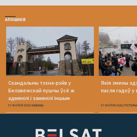
АПОШНІЯ
Скандальны тэхна-рэйв у
Якія змены здз
Белавежскай пушчы ўсё ж
пасля гадоў у 
адмянілі і замянілі іншым
07 ЖНІЎНЯ 2026
НАВІНЫ
07 ЖНІЎНЯ 2026
ГІСТОРЫ