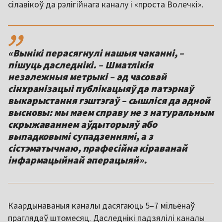
сілавікоў да рэлігійнага каналу і «проста Волечкі».
,,
«Вынікі перасягнулі нашыя чаканні, –
пішуць даследнікі. – Шматлікія
незалежныя метрыкі – ад часовай
сінхранізацыі публікацыяў да патэрнаў
выкарыстання гэштэгаў – сышліся да адной
высновы: мы маем справу не з натуральным
скрыжаваннем аўдыторыяў або
выпадковымі супадзеннямі, а з
сістэматычнаю, прафесійна кіраванай
інфармацыйнай аперацыяй».
Каардынаваныя каналы дасягаюць 5–7 мільёнаў
праглядаў штомесяц. Даследнікі падзялілі каналы