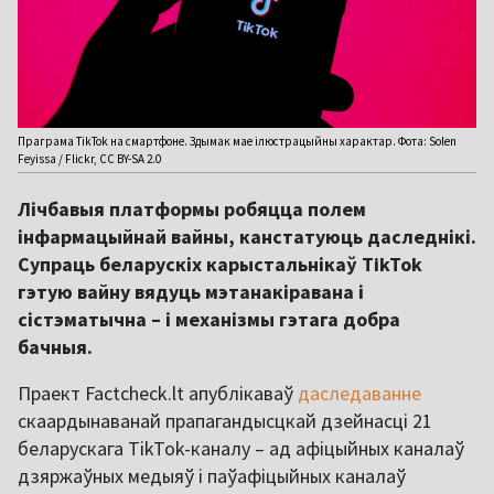
Праграма TikTok на смартфоне. Здымак мае ілюстрацыйны характар. Фота: Solen
Feyissa / Flickr, CC BY-SA 2.0
Лічбавыя платформы робяцца полем
інфармацыйнай вайны, канстатуюць даследнікі.
Супраць беларускіх карыстальнікаў TikTok
гэтую вайну вядуць мэтанакіравана і
сістэматычна – і механізмы гэтага добра
бачныя.
Праект Factcheck.lt апублікаваў
даследаванне
скаардынаванай прапагандысцкай дзейнасці 21
беларускага TikTok-каналу – ад афіцыйных каналаў
дзяржаўных медыяў і паўафіцыйных каналаў