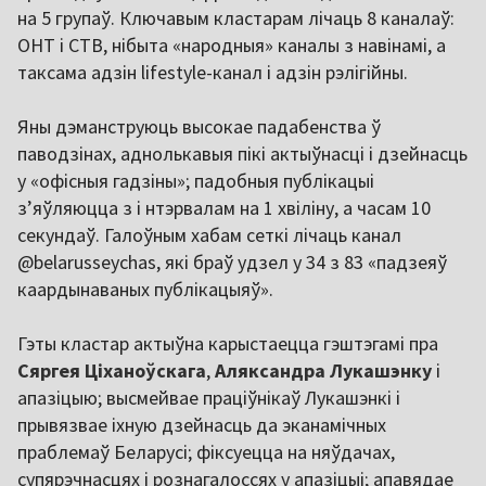
на 5 групаў. Ключавым кластарам лічаць 8 каналаў:
ОНТ і СТВ, нібыта «народныя» каналы з навінамі, а
таксама адзін lifestyle-канал і адзін рэлігійны.
Яны дэманструюць высокае падабенства ў
паводзінах, аднолькавыя пікі актыўнасці і дзейнасць
у «офісныя гадзіны»; падобныя публікацыі
з’яўляюцца з і нтэрвалам на 1 хвіліну, а часам 10
секундаў. Галоўным хабам сеткі лічаць канал
@belarusseychas, які браў удзел у 34 з 83 «падзеяў
каардынаваных публікацыяў».
Гэты кластар актыўна карыстаецца гэштэгамі пра
Сяргея Ціханоўскага
,
Аляксандра Лукашэнку
і
апазіцыю; высмейвае праціўнікаў Лукашэнкі і
прывязвае іхную дзейнасць да эканамічных
праблемаў Беларусі; фіксуецца на няўдачах,
супярэчнасцях і рознагалоссях у апазіцыі; апавядае