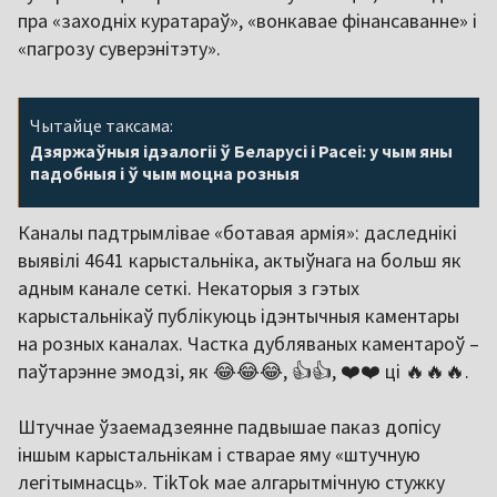
пра «заходніх куратараў», «вонкавае фінансаванне» і
«пагрозу суверэнітэту».
Чытайце таксама:
Дзяржаўныя ідэалогіі ў Беларусі і Расеі: у чым яны
падобныя і ў чым моцна розныя
Каналы падтрымлівае «ботавая армія»: даследнікі
выявілі 4641 карыстальніка, актыўнага на больш як
адным канале сеткі. Некаторыя з гэтых
карыстальнікаў публікуюць ідэнтычныя каментары
на розных каналах. Частка дубляваных каментароў –
паўтарэнне эмодзі, як 😂😂😂, 👍👍, ❤️❤️ ці 🔥🔥🔥.
Штучнае ўзаемадзеянне падвышае паказ допісу
іншым карыстальнікам і стварае яму «штучную
легітымнасць». TikTok мае алгарытмічную стужку