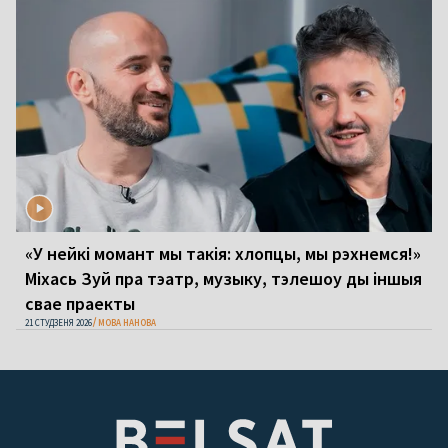
«У нейкі момант мы такія: хлопцы, мы рэхнемся!»
Міхась Зуй пра тэатр, музыку, тэлешоу ды іншыя
свае праекты
21 СТУДЗЕНЯ 2026
МОВА НАНОВА