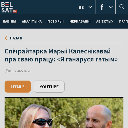
BE
НАВІНЫ
АНАЛІТЫКА
ГІСТОРЫІ
МЕРКАВАННI
АБ'ЕКТЫЎ
ПРАГ
НАЗАД
Спічрайтарка Марыі Калеснікавай
пра сваю працу: «Я ганаруся гэтым»
03.12.2025, 16:28
HTML5
YOUTUBE