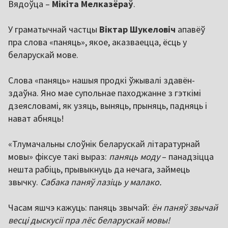
Вядоўца –
Мікіта Мелказёраў
.
У граматычнай частцы
Віктар Шукеловіч
апавёў
пра слова «паняць», якое, аказваецца, ёсць у
беларускай мове.
Слова «паняць» нашыя продкі ўжывалі здавён-
здаўна. Яно мае супольнае паходжанне з гэткімі
дзеясловамі, як узяць, выняць, прыняць, падняць і
нават абняць!
«Тлумачальны слоўнік беларускай літаратурнай
мовы» фіксуе такі выраз:
паняць моду
– панадзіцца
нешта рабіць, прывыкнуць да нечага, займець
звычку.
Сабака паняў лазіць у малако.
Часам яшчэ кажуць: паняць звычай:
ён паняў звычай
весці дыскусіі пра лёс беларускай мовы!