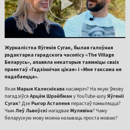
Журналістка Яўгенія Сугак, былая галоўная
рэдактарка гарадскога часопісу «The Village
Беларусь», апавяла некаторыя таямніцы сваіх
праектаў «Гадзіннічак цікае» і «Мне таксама не
падабаецца».
Якая
Марыя Калеснікава
насамрэч? На якую ўмову
пагадзіўся
Арцём Шрайбман
у YouTube-шоу
Яўгеніі
Сугак
? Дзе
Рыгор Астапеня
перастаў памыляцца?
Чым
Леў Львоўскі
нагадвае
Мулявіна
? Чаму
беларускую мову можна называць проста моваю?