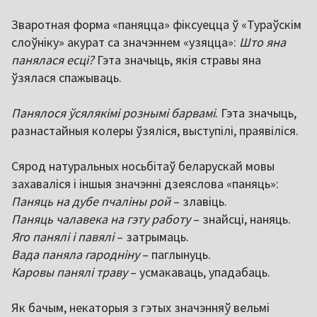
Зваротная форма «паняцца» фіксуецца ў «Тураўскім
слоўніку» акурат са значэннем «узяцца»:
Што яна
панялася есці?
Гэта значыць, якія стравы яна
ўзялася спажываць.
Панялося ўсялякімі рознымі барвамі
. Гэта значыць,
разнастайныя колеры ўзяліся, выступілі, праявіліся.
Сярод натуральных носьбітаў беларускай мовы
захаваліся і іншыя значэнні дзеяслова «паняць»:
Паняць на дубе пчаліны рой
– злавіць.
Паняць чалавека на гэту работу
– знайсці, наняць.
Яго панялі і павялі
– затрымаць.
Вада паняла гародніну
– паглынуць.
Каровы панялі траву
– усмакаваць, упадабаць.
Як бачым, некаторыя з гэтых значэнняў вельмі