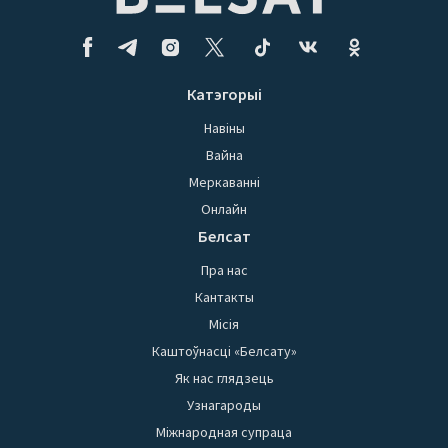
Катэгорыі
Навіны
Вайна
Меркаванні
Онлайн
Белсат
Пра нас
Кантакты
Місія
Каштоўнасці «Белсату»
Як нас глядзець
Узнагароды
Міжнародная супраца