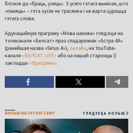
блізкія да «браць, узяць». З усяго гэтага вынікае, што
«паняць» – гэта зусім не трасянка і не варта цурацца
гэтага слова.
Адукацыйную праграму «Мова нанова» глядзіце на
тэлеканале «Белсат» праз спадарожнік «Астра 4A»
(ранейшая назва «Sirius 4»),
онлайн
, на YouTube-
канале
«БЕЛСАТ LIFE»
або на нашай старонцы ў
закладцы
«Праграмы»
.
БОЛЬШ НА ГЭТУЮ ТЭМУ
ГЛЯДЗЕЦЬ БОЛЬШ