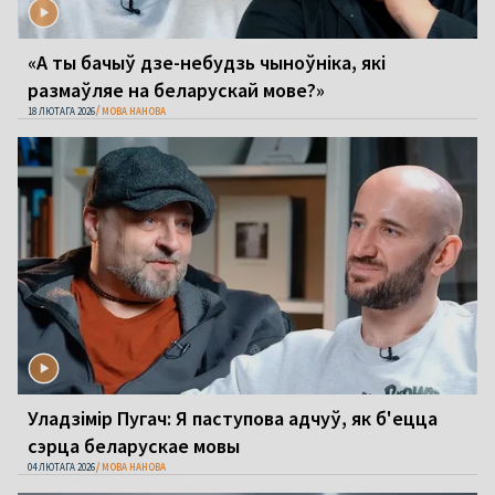
«А ты бачыў дзе-небудзь чыноўніка, які
размаўляе на беларускай мове?»
18 ЛЮТАГА 2026
МОВА НАНОВА
Уладзімір Пугач: Я паступова адчуў, як б'ецца
сэрца беларускае мовы
04 ЛЮТАГА 2026
МОВА НАНОВА