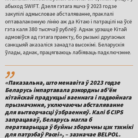
абыход SWIFT. Дзеля гэтага яшчэ ў 2023 годзе
закупілі адмысловае абсталяванне, праклалі
оптавалаконную лінію аж да Кітаю і патрацілі на ўсё
гэта каля 380 тысячаў рублёў. Аднак урэшце Кітай
адмовіўся ад гэтага праекту, бо рызыкі другасных
санкцыяй аказаліся занадта высокімі. Беларускія
ўлады, аднак, працягваюць лабіяваць падключэнне.
,,
«Паказальна, што менавіта ў 2023 годзе
Беларусь імпартавала рэкордны аб’ём
кітайскай прадукцыі ваеннага і падвойнага
прызначэння, уключаючы абсталяванне
для вытворчасці ўзбраенняў. Калі б CIPS
запрацаваў, Беларусь магла б
ператварыцца ў буйны зборачны цэх тэхнікі
для патрэбаў Расеі», – зазначае BELPOL.