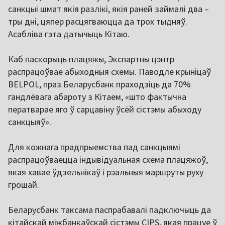
санкцыі шмат якія разлікі, якія раней займалі два –
тры дні, цяпер расцягваюцца да трох тыдняў.
Асабліва гэта датычыць Кітаю.
Каб паскорыць плацяжы, Экспартны цэнтр
распрацоўвае абыходныя схемы. Паводле крыніцаў
BELPOL, праз Беларусбанк праходзіць да 70%
гандлёвага абароту з Кітаем, «што фактычна
ператварае яго ў сарцавіну ўсёй сістэмы абыходу
санкцыяў».
Для кожнага прадпрыемства пад санкцыямі
распрацоўваецца індывідуальная схема плацяжоў,
якая хавае ўдзельнікаў і рэальныя маршруты руху
грошай.
Беларусбанк таксама паспрабавалі падключыць да
кітайскай міжбанкаўскай сістэмы CIPS, якая працуе ў