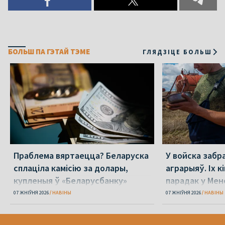
БОЛЬШ ПА ГЭТАЙ ТЭМЕ
ГЛЯДЗІЦЕ БОЛЬШ
Праблема вяртаецца? Беларуска
У войска забр
сплаціла камісію за долары,
аграрыяў. Іх к
купленыя ў «Беларусбанку»
парадак у Мен
07 ЖНІЎНЯ 2026
НАВІНЫ
07 ЖНІЎНЯ 2026
НАВІНЫ