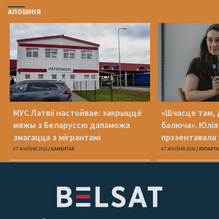
АПОШНІЯ
МУС Латвіі настойвае: закрыццё
«Шчасце там, 
мяжы з Беларуссю дапаможа
балюча». Юлія
змагацца з мігрантамі
прэзентавала 
«Пока я искал
07 ЖНІЎНЯ 2026
КАМЕНТАР
07 ЖНІЎНЯ 2026
РЭПАРТ