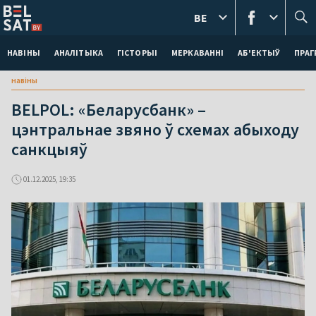
BE
НАВІНЫ
АНАЛІТЫКА
ГІСТОРЫІ
МЕРКАВАННI
АБ'ЕКТЫЎ
ПРАГ
навіны
BELPOL: «Беларусбанк» –
цэнтральнае звяно ў схемах абыходу
санкцыяў
01.12.2025, 19:35