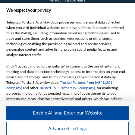
Як нас падтрымаць
Правілы выкарыстання матэрыялаў
We respect your privacy
Інфармацыя аб адпраўніку
Telewizja Polska S.A. w likwidacji processes your personal data collected
Бяспека
when you visit individual websites on the tvp.pl Portal (hereinafter referred
Youtube
to as the Portal), including information saved using technologies used to
track and store them, such as cookies, web beacons or other similar
Белсат news
technologies enabling the provision of tailored and secure services,
personalize content and advertising, provide social media features and
Белсат Shorts
analyze Internet traffic.
Белсат Life
Click "I accept and go to the website" to consent to the use of automatic
Жэстачайшы мульт
tracking and data collection technology, access to information on your end
Belsat English
device and its storage, and to the processing of your personal data by
Telewizja Polska S.A. w likwidacji,
Trusted Partners from IAB* (1201
Biełsat PL
company)
and other
Trusted TVP Partners (93 company)
, for marketing
Белсат Now
purposes (including for automated matching of advertisements to your
interests and measuring their effectiveness) and others, which we indicate
Белсат History
below.
Белсат Music
Enable All and Enter our Website
The purposes of processing your data by TVP S.A. w likwidacji are as
Белсат Doc
follows:
My consents
Store and/or access information on a device
Advanced settings
Use limited data to select advertising