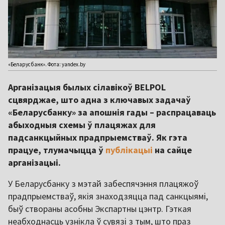
«Беларусбанк». Фота: yandex.by
Арганізацыя былых сілавікоў BELPOL
сцвярджае, што адна з ключавых задачаў
«Беларусбанку» за апошнія гады – распрацаваць
абыходныя схемы ў плацяжах для
падсанкцыйных прадпрыемстваў. Як гэта
працуе, тлумачыцца ў
публікацыі
на сайце
арганізацыі.
У Беларусбанку з мэтай забеспячэння плацяжоў
прадпрыемстваў, якія знаходзяцца пад санкцыямі,
быў створаны асобны Экспартны цэнтр. Гэткая
неабходнасць узнікла ў сувязі з тым, што праз