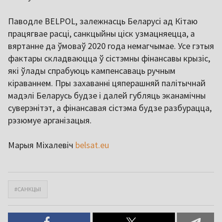
Паводле BELPOL, залежнасць Беларусі ад Кітаю
працягвае расці, санкцыйны ціск узмацняецца, а
вяртанне да ўмоваў 2020 года немагчымае. Усе гэтыя
фактары складваюцца ў сістэмны фінансавы крызіс,
які ўлады спрабуюць кампенсаваць ручным
кіраваннем. Пры захаванні цяперашняй палітычнай
мадэлі Беларусь будзе і далей губляць эканамічны
суверэнітэт, а фінансавая сістэма будзе разбурацца,
рэзюмуе арганізацыя.
Марыя Міхалевіч
belsat.eu
#САНКЦЫІ