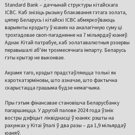
Standard Bank – даччынай структуры кітайскага
ICBC. Каб знізіць рызыку блакавання гэтага золата,
цяпер Беларусь і кітайскі ICBC абмяркоўваюць
варыянты крэдыту ў юанях на аналагічную суму ці
трохгадовае своп-пагадненне на 7 мільярдаў юаняў.
Аднак Кітай патрабуе, каб золатавалютныя рэзервы
перавышалі аб’ём трохмесячнага імпарту. Беларусь
гэты крытэр не выконвае.
Акрамя таго, крэдыт прадстаўляецца толькі як
кароткатэрміновы, што азначае, што фактычна
скарыстацца грашыма будзе немагчыма.
Пры гэтым фінансавае становішча Беларусбанку
пагаршаецца. У другой палове 2024 года ўзнік
востры дэфіцыт ліквіднасці ў юанях: рэшты на
рахунках у Кітаі ўпалі ў два разы – да 1,9 мільярдаў
юаняў.