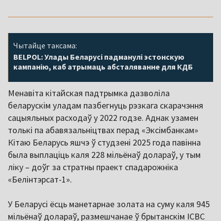
Чытайце таксама:
BELPOL: Улады Беларусі падманулі эстонскую
кампанію, каб атрымаць абсталяванне для КДБ
Менавіта кітайская падтрымка дазволіла
беларускім уладам пазбегнуць рэзкага скарачэння
сацыяльных расходаў у 2022 годзе. Аднак узамен
толькі па абавязальніцтвах перад «Эксімбанкам»
Кітаю Беларусь яшчэ ў студзені 2025 года павінна
была выплаціць каля 228 мільёнаў долараў, у тым
ліку – доўг за стратны праект спадарожніка
«Белінтэрсат-1».
У Беларусі ёсць манетарнае золата на суму каля 945
мільёнаў долараў, размешчанае ў брытанскім ICBC