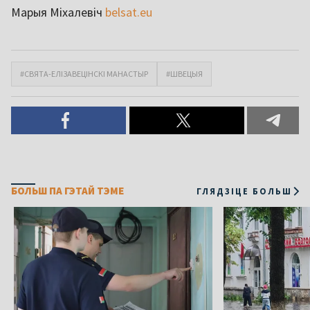
Марыя Міхалевіч
belsat.eu
#СВЯТА-ЕЛІЗАВЕЦІНСКІ МАНАСТЫР
#ШВЕЦЫЯ
БОЛЬШ ПА ГЭТАЙ ТЭМЕ
ГЛЯДЗІЦЕ БОЛЬШ