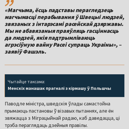
«Магчыма, ёсць падставы перагледзець
магчымасці перабывання ў Швецыі людзей,
звязаных з інтарэсамі расейскай дзяржавы.
Мы не абавязаныя праяўляць гасціннасць
да людзей, якія падтрымліваюць
агрэсіўную вайну Расеі супраць Украіны», –
заявіў Фашэль.
Чытайце таксама:
Менскіх манашак прагналі з кірмашу ў Польшчы
Паводле міністра, шведскія ўлады самастойна
прымаюць пастановы ў візавых пытаннях, але ён
звяжацца з Міграцыйнай радаю, каб даведацца, ці
трэба пераглядаць дзейныя правілы.