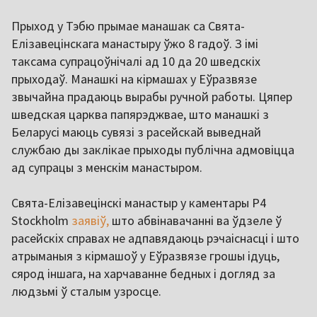
Прыход у Тэбю прымае манашак са Свята-
Елізавецінскага манастыру ўжо 8 гадоў. З імі
таксама супрацоўнічалі ад 10 да 20 шведскіх
прыходаў. Манашкі на кірмашах у Еўразвязе
звычайна прадаюць вырабы ручной работы. Цяпер
шведская царква папярэджвае, што манашкі з
Беларусі маюць сувязі з расейскай выведнай
службаю ды заклікае прыходы публічна адмовіцца
ад супрацы з менскім манастыром.
Свята-Елізавецінскі манастыр у каментары P4
Stockholm
заявіў,
што абвінавачанні ва ўдзеле ў
расейскіх справах не адпавядаюць рэчаіснасці і што
атрыманыя з кірмашоў у Еўразвязе грошы ідуць,
сярод іншага, на харчаванне бедных і догляд за
людзьмі ў сталым узросце.