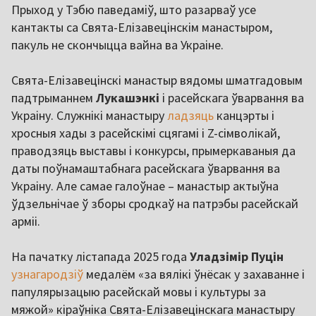
Прыход у Тэбю паведаміў, што разарваў усе
кантакты са Свята-Елізавецінскім манастыром,
пакуль не скончыцца вайна ва Украіне.
Свята-Елізавецінскі манастыр вядомы шматгадовым
падтрыманнем
Лукашэнкі
і расейскага ўварвання ва
Украіну. Служнікі манастыру
ладзяць
канцэрты і
хросныя хады з расейскімі сцягамі і Z-сімволікай,
праводзяць выставы і конкурсы, прымеркаваныя да
даты поўнамаштабнага расейскага ўварвання ва
Украіну. Але самае галоўнае – манастыр актыўна
ўдзельнічае ў зборы сродкаў на патрэбы расейскай
арміі.
На пачатку лістапада 2025 года
Уладзімір Пуцін
узнагародзіў
медалём «за вялікі ўнёсак у захаванне і
папулярызацыю расейскай мовы і культуры за
мяжой» кіраўніка Свята-Елізавецінскага манастыру