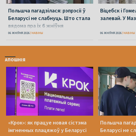
Польшча пагадзілася: рэпрэсіі ў
Віцебск і Гоме
Беларусі не слабнуць. Што стала
залевай. У Ма
вядома пра іх 6 жніўня
06 ЖНІЎНЯ 2026
НАВІНЫ
06 ЖНІЎНЯ 2026
НАВІНЫ
АПОШНІЯ
«Крок»: як працуе новая сістэма
Польшча пагадз
імгненных плацяжоў у Беларусі
Беларусі не с