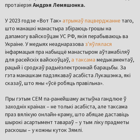
протаіерэя
Андрэя Лемяшонка.
У 2023 годзе «Вот Так»
атрымаў пацверджанне
таго,
што манашкі манастыра збіраюць грошы на
дапамогу вайскоўцам УС РФ, якія перабываюць ва
Украіне. У медыях неаднаразова
з'яўлялася
інфармацыя пра набыццё манастыром аўтамабіляў
для расейскіх вайскоўцаў,
а таксама
медыкаментаў,
рацый і сродкаў радыёэлектроннай барацьбы. За
гэта манашкам падзякаваў асабіста Лукашэнка, які
сказаў, што яны «ўсё робяць правільна».
Пры гэтым СЕМ па-ранейшаму актыўна гандлюе ў
заходніх краінах – не толькі асабіста, але таксама
праз вялікую онлайн-краму, што абяцае даставіць
шырокі асартымент тавараў – у тым ліку прадметы
раскошы – у кожны куток Зямлі.