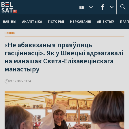
BE
НАВІНЫ
АНАЛІТЫКА
ГІСТОРЫІ
МЕРКАВАННI
АБ'ЕКТЫЎ
ПРАГ
навіны
«Не абавязаныя праяўляць
гасціннасці». Як у Швецыі адрэагавалі
на манашак Свята-Елізавецінскага
манастыру
01.12.2025, 18:04