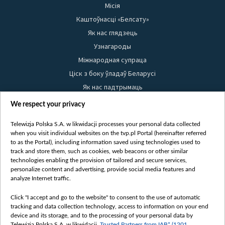
Місія
Каштоўнасці «Белсату»
Як нас глядзець
Узнагароды
Міжнародная супраца
Ціск з боку ўладаў Беларусі
Як нас падтрымаць
Правілы выкарыстання матэрыялаў
We respect your privacy
Інфармацыя аб адпраўніку
Telewizja Polska S.A. w likwidacji processes your personal data collected
Бяспека
when you visit individual websites on the tvp.pl Portal (hereinafter referred
Youtube
to as the Portal), including information saved using technologies used to
track and store them, such as cookies, web beacons or other similar
Белсат news
technologies enabling the provision of tailored and secure services,
personalize content and advertising, provide social media features and
Белсат Shorts
analyze Internet traffic.
Белсат Life
Click "I accept and go to the website" to consent to the use of automatic
Жэстачайшы мульт
tracking and data collection technology, access to information on your end
Belsat English
device and its storage, and to the processing of your personal data by
Telewizja Polska S.A. w likwidacji,
Trusted Partners from IAB* (1201