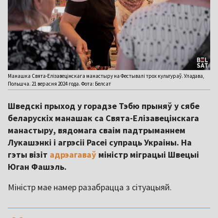
Манашка Свята-Елізавецінскага манастыру на Фестывалі трох культураў. Уладава,
Польшча. 21 верасня 2024 года. Фота: Белсат
Шведскі прыход у горадзе Тэбю прыняў у сябе
беларускіх манашак са Свята-Елізавецінскага
манастыру, вядомага сваім падтрыманнем
Лукашэнкі і агрэсіі Расеі супраць Украіны. На
гэты візіт
адрэагаваў
міністр міграцыі Швецыі
Юган Фашэль.
Міністр мае намер разабрацца з сітуацыяй.
,,