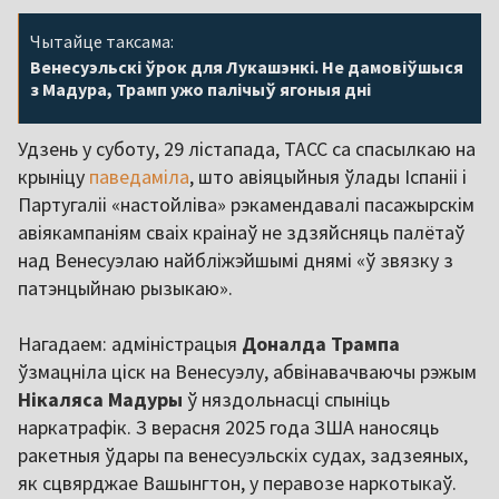
Чытайце таксама:
Венесуэльскі ўрок для Лукашэнкі. Не дамовіўшыся
з Мадура, Трамп ужо палічыў ягоныя дні
Удзень у суботу, 29 лістапада, ТАСС са спасылкаю на
крыніцу
паведаміла
, што авіяцыйныя ўлады Іспаніі і
Партугаліі «настойліва» рэкамендавалі пасажырскім
авіякампаніям сваіх краінаў не здзяйсняць палётаў
над Венесуэлаю найбліжэйшымі днямі «ў звязку з
патэнцыйнаю рызыкаю».
Нагадаем: адміністрацыя
Доналда Трампа
ўзмацніла ціск на Венесуэлу, абвінавачваючы рэжым
Нікаляса Мадуры
ў няздольнасці спыніць
наркатрафік. З верасня 2025 года ЗША наносяць
ракетныя ўдары па венесуэльскіх судах, задзеяных,
як сцвярджае Вашынгтон, у перавозе наркотыкаў.