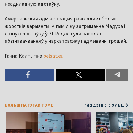
неадкладную адстаўку.
Амерыканская адміністрацыя разглядае і больш
жорсткія варыянты, у тым ліку затрыманне Мадура і
ягоную дастаўку ў ЗША для суда паводле
абвінавачванняў у наркатрафіку і адмыванні грошай.
Ганна Калтыгіна
belsat.eu
БОЛЬШ ПА ГЭТАЙ ТЭМЕ
ГЛЯДЗІЦЕ БОЛЬШ