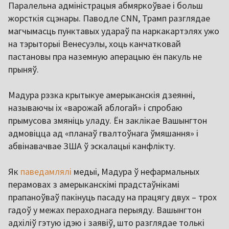
Паралельна адміністрацыя абмяркоўвае і больш
жорсткія сцэнары. Паводле CNN, Трамп разглядае
магчымасць пунктавых удараў па наркакартэлях ужо
на тэрыторыі Венесуэлы, хоць канчатковай
пастановы пра наземную аперацыю ён пакуль не
прыняў.
Мадура рэзка крытыкуе амерыканскія дзеянні,
называючы іх «варожай аблогай» і спробаю
прымусова змяніць уладу. Ён заклікае Вашынгтон
адмовіцца ад «планаў гвалтоўнага ўмяшання» і
абвінавачвае ЗША ў эскалацыі канфлікту.
Як
паведамлялі
медыі, Мадура ў нефармальных
перамовах з амерыканскімі прадстаўнікамі
прапаноўваў пакінуць пасаду на працягу двух – трох
гадоў у межах пераходнага перыяду. Вашынгтон
адхіліў гэтую ідэю і заявіў, што разглядае толькі