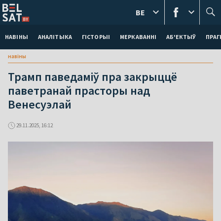
BE
НАВІНЫ
АНАЛІТЫКА
ГІСТОРЫІ
МЕРКАВАННI
АБ'ЕКТЫЎ
ПРАГ
навіны
Трамп паведаміў пра закрыццё
паветранай прасторы над
Венесуэлай
29.11.2025, 16:12