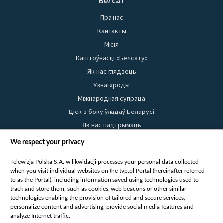
Белсат
Пра нас
Кантакты
Місія
Каштоўнасці «Белсату»
Як нас глядзець
Узнагароды
Міжнародная супраца
Ціск з боку ўладаў Беларусі
Як нас падтрымаць
Правілы выкарыстання матэрыялаў
We respect your privacy
Інфармацыя аб адпраўніку
Telewizja Polska S.A. w likwidacji processes your personal data collected
Бяспека
when you visit individual websites on the tvp.pl Portal (hereinafter referred
Youtube
to as the Portal), including information saved using technologies used to
track and store them, such as cookies, web beacons or other similar
Белсат news
technologies enabling the provision of tailored and secure services,
personalize content and advertising, provide social media features and
Белсат Shorts
analyze Internet traffic.
Белсат Life