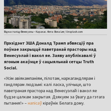
Від на сталіцу Венесуэлы – Каракас. Фота: Bona Lee / Unsplash.com
Прэзідэнт ЗША Доналд Трамп абвясціў пра
поўнае закрыццё паветранай прасторы над
Венесуэлай і вакол яе. Заяву апублікавалі ў
ягоным акаўнце ў сацыяльнай сетцы Truth
Social.
«Усім авіякампаніям, пілотам, наркагандлярам і
гандлярам людзьмі: калі ласка, улічыце, што
паветраная прастора над Венесуэлай і вакол яе
будзе цалкам закрытая. Дзякуем за ўвагу да гэтага
пытання!» –
напісаў
кіраўнік Белага дому.