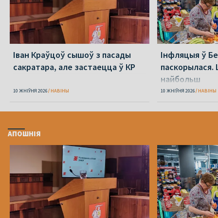
Іван Краўцоў сышоў з пасады
Інфляцыя ў Бе
сакратара, але застаецца ў КР
паскорылася.
найбольш
10 ЖНІЎНЯ 2026
НАВІНЫ
10 ЖНІЎНЯ 2026
НАВІНЫ
АПОШНІЯ