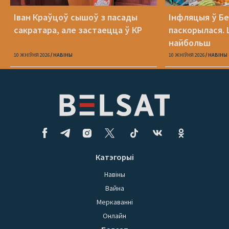
Іван Краўцоў сышоў з пасады
Інфляцыя ў Бе
сакратара, але застаецца ў КР
паскорылася.
найбольш
10 ЖНІЎНЯ 2026
НАВІНЫ
10 ЖНІЎНЯ 2026
НАВІНЫ
Катэгорыі
Навіны
Вайна
Меркаванні
Онлайн