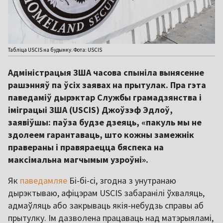
Табліца USCIS на будынку. Фота: USCIS
Адміністрацыя ЗША часова спыніла вынясенне
рашэнняў па ўсіх заявах на прытулак. Пра гэта
паведаміў дырэктар Службы грамадзянства і
іміграцыі ЗША (USCIS) Джоўзэф Эдлоў,
заявіўшы: паўза будзе дзеяць, «пакуль мы не
здолеем гарантаваць, што кожны замежнік
правераны і правяраецца бяспека на
максімальна магчымым узроўні».
Як
паведамляе
Бі-бі-сі, згодна з унутранаю
дырэктываю, афіцэрам USCIS забаранілі ўхваляць,
адмаўляць або закрываць якія-небудзь справы аб
прытулку. Ім дазволена працаваць над матэрыяламі,