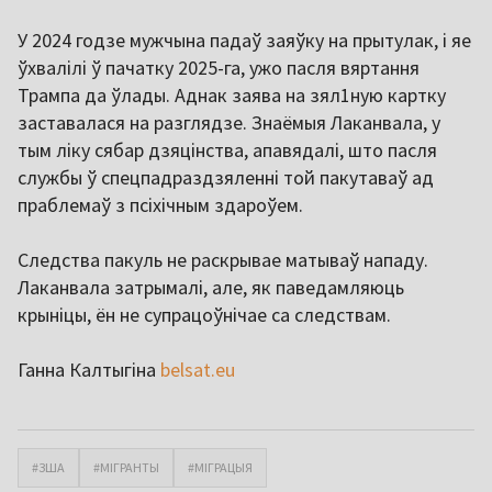
У 2024 годзе мужчына падаў заяўку на прытулак, і яе
ўхвалілі ў пачатку 2025-га, ужо пасля вяртання
Трампа да ўлады. Аднак заява на зял1ную картку
заставалася на разглядзе. Знаёмыя Лаканвала, у
тым ліку сябар дзяцінства, апавядалі, што пасля
службы ў спецпадраздзяленні той пакутаваў ад
праблемаў з псіхічным здароўем.
Следства пакуль не раскрывае матываў нападу.
Лаканвала затрымалі, але, як паведамляюць
крыніцы, ён не супрацоўнічае са следствам.
Ганна Калтыгіна
belsat.eu
#ЗША
#МІГРАНТЫ
#МІГРАЦЫЯ