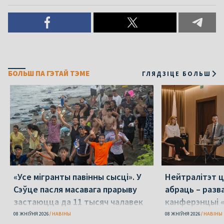
БОЛЬШ ПА ГЭТАЙ ТЭМЕ
ГЛЯДЗІЦЕ БОЛЬШ
«Усе мігранты павінны сысці». У
Нейтралітэт ц
Сэўце пасля масавага прарыву
абраць – разв
застаюцца да 11 тысяч чалавек
канферэнцыі 
08 ЖНІЎНЯ 2026
НАВІНЫ
08 ЖНІЎНЯ 2026
НАВІНЫ