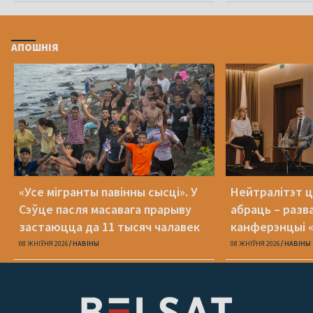
АПОШНІЯ
«Усе мігранты павінны сысці». У
Нейтралітэт ц
Сэўце пасля масавага прарыву
абраць – разв
застаюцца да 11 тысяч чалавек
канферэнцыі 
08 ЖНІЎНЯ 2026
НАВІНЫ
08 ЖНІЎНЯ 2026
НАВІНЫ