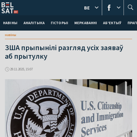
BE
НАВІНЫ
АНАЛІТЫКА
ГІСТОРЫІ
МЕРКАВАННI
АБ'ЕКТЫЎ
ПРАГ
навіны
ЗША прыпынілі разгляд усіх заяваў
аб прытулку
29.11.2025, 15:07