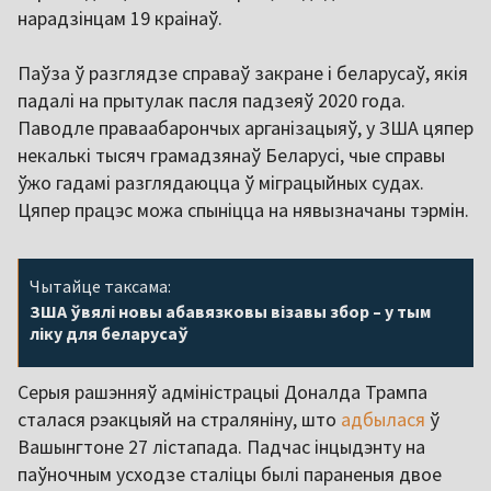
нарадзінцам 19 краінаў.
Паўза ў разглядзе справаў закране і беларусаў, якія
падалі на прытулак пасля падзеяў 2020 года.
Паводле праваабарончых арганізацыяў, у ЗША цяпер
некалькі тысяч грамадзянаў Беларусі, чые справы
ўжо гадамі разглядаюцца ў міграцыйных судах.
Цяпер працэс можа спыніцца на нявызначаны тэрмін.
Чытайце таксама:
ЗША ўвялі новы абавязковы візавы збор – у тым
ліку для беларусаў
Серыя рашэнняў адміністрацыі Доналда Трампа
сталася рэакцыяй на страляніну, што
адбылася
ў
Вашынгтоне 27 лістапада. Падчас інцыдэнту на
паўночным усходзе сталіцы былі параненыя двое