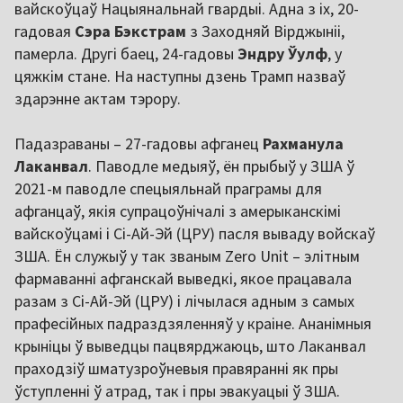
вайскоўцаў Нацыянальнай гвардыі. Адна з іх, 20-
гадовая
Сэра Бэкстрам
з Заходняй Вірджыніі,
памерла. Другі баец, 24-гадовы
Эндру Ўулф
, у
цяжкім стане. На наступны дзень Трамп назваў
здарэнне актам тэрору.
Падазраваны – 27-гадовы афганец
Рахманула
Лаканвал
. Паводле медыяў, ён прыбыў у ЗША ў
2021-м паводле спецыяльнай праграмы для
афганцаў, якія супрацоўнічалі з амерыканскімі
вайскоўцамі і Сі-Ай-Эй (ЦРУ) пасля вываду войскаў
ЗША. Ён служыў у так званым Zero Unit – элітным
фармаванні афганскай выведкі, якое працавала
разам з Сі-Ай-Эй (ЦРУ) і лічылася адным з самых
прафесійных падраздзяленняў у краіне. Ананімныя
крыніцы ў выведцы пацвярджаюць, што Лаканвал
праходзіў шматузроўневыя правяранні як пры
ўступленні ў атрад, так і пры эвакуацыі ў ЗША.