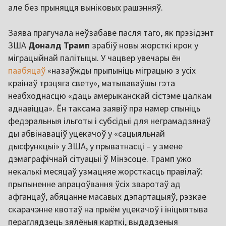
але без прыняцця выніковых рашэнняў.
Заява прагучала неўзабаве пасля таго, як прэзідэнт
ЗША
Доналд Трамп
зрабіў новы жорсткі крок у
міграцыйнай палітыцы. У чацвер увечары ён
паабяцаў
«назаўжды прыпыніць міграцыю з усіх
краінаў трэцяга свету», матываваўшы гэта
неабходнасцю «даць амерыканскай сістэме цалкам
аднавіцца». Ён таксама заявіў пра намер спыніць
федэральныя ільготы і субсідыі для неграмадзянаў
ды абвінаваціў уцекачоў у «сацыяльнай
дысфункцыі» у ЗША, у прыватнасці – у змене
дэмаграфічнай сітуацыі ў Мінэсоце. Трамп ужо
некалькі месяцаў узмацняе жорсткасць правілаў:
прыпыненне апрацоўвання ўсіх зваротаў ад
афганцаў, абяцанне масавых дэпартацыяў, рэзкае
скарачэнне квотаў на прыём уцекачоў і ініцыятыва
пераглядзець зялёныя карткі, выдадзеныя