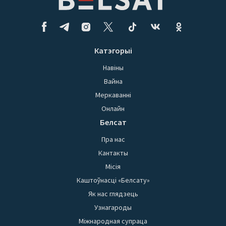
Катэгорыі
Навіны
Вайна
Меркаванні
Онлайн
Белсат
Пра нас
Кантакты
Місія
Каштоўнасці «Белсату»
Як нас глядзець
Узнагароды
Міжнародная супраца