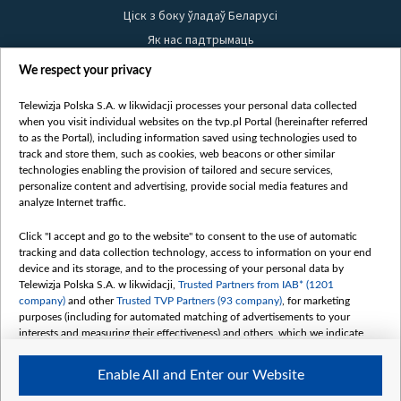
Ціск з боку ўладаў Беларусі
Як нас падтрымаць
Правілы выкарыстання матэрыялаў
We respect your privacy
Інфармацыя аб адпраўніку
Telewizja Polska S.A. w likwidacji processes your personal data collected
Бяспека
when you visit individual websites on the tvp.pl Portal (hereinafter referred
Youtube
to as the Portal), including information saved using technologies used to
track and store them, such as cookies, web beacons or other similar
Белсат news
technologies enabling the provision of tailored and secure services,
personalize content and advertising, provide social media features and
Белсат Shorts
analyze Internet traffic.
Белсат Life
Click "I accept and go to the website" to consent to the use of automatic
Жэстачайшы мульт
tracking and data collection technology, access to information on your end
Belsat English
device and its storage, and to the processing of your personal data by
Telewizja Polska S.A. w likwidacji,
Trusted Partners from IAB* (1201
Biełsat PL
company)
and other
Trusted TVP Partners (93 company)
, for marketing
Белсат Now
purposes (including for automated matching of advertisements to your
interests and measuring their effectiveness) and others, which we indicate
Белсат History
below.
Белсат Music
Enable All and Enter our Website
The purposes of processing your data by TVP S.A. w likwidacji are as
Белсат Doc
follows: