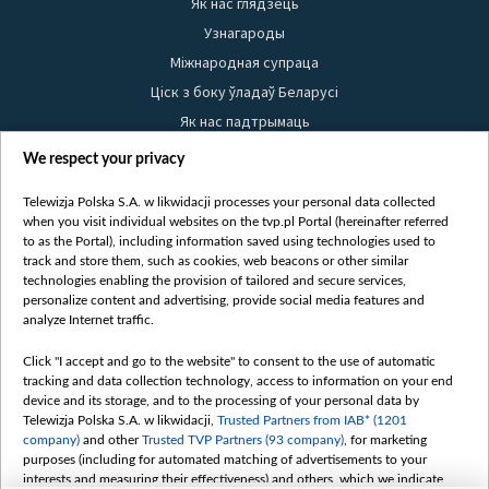
Як нас глядзець
Узнагароды
Міжнародная супраца
Ціск з боку ўладаў Беларусі
Як нас падтрымаць
Правілы выкарыстання матэрыялаў
We respect your privacy
Інфармацыя аб адпраўніку
Telewizja Polska S.A. w likwidacji processes your personal data collected
Бяспека
when you visit individual websites on the tvp.pl Portal (hereinafter referred
Youtube
to as the Portal), including information saved using technologies used to
track and store them, such as cookies, web beacons or other similar
Белсат news
technologies enabling the provision of tailored and secure services,
personalize content and advertising, provide social media features and
Белсат Shorts
analyze Internet traffic.
Белсат Life
Click "I accept and go to the website" to consent to the use of automatic
Жэстачайшы мульт
tracking and data collection technology, access to information on your end
Belsat English
device and its storage, and to the processing of your personal data by
Telewizja Polska S.A. w likwidacji,
Trusted Partners from IAB* (1201
Biełsat PL
company)
and other
Trusted TVP Partners (93 company)
, for marketing
Белсат Now
purposes (including for automated matching of advertisements to your
interests and measuring their effectiveness) and others, which we indicate
Белсат History