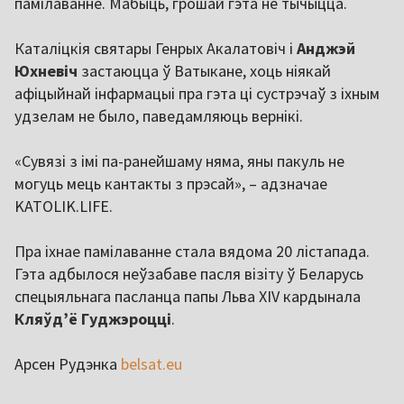
памілаванне. Мабыць, грошай гэта не тычыцца.
Каталіцкія святары Генрых Акалатовіч і
Анджэй
Юхневіч
застаюцца ў Ватыкане, хоць ніякай
афіцыйнай інфармацыі пра гэта ці сустрэчаў з іхным
удзелам не было, паведамляюць вернікі.
«Сувязі з імі па-ранейшаму няма, яны пакуль не
могуць мець кантакты з прэсай», – адзначае
KATOLIK.LIFE.
Пра іхнае памілаванне стала вядома 20 лістапада.
Гэта адбылося неўзабаве пасля візіту ў Беларусь
спецыяльнага пасланца папы Льва XIV кардынала
Кляўд’ё Гуджэроцці
.
Арсен Рудэнка
belsat.eu