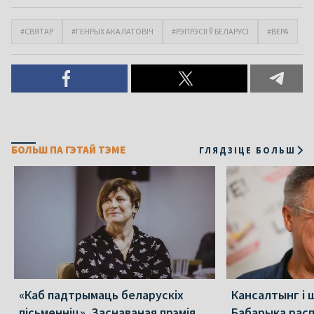
#СВЯТАР
#ГЕНРЫХ АКАЛАТОВІЧ
#РЭПРЭСІІ Ў БЕЛАРУСІ
#ВЕРА
БОЛЬШ ПА ГЭТАЙ ТЭМЕ
ГЛЯДЗІЦЕ БОЛЬШ
«Каб падтрымаць беларускіх
Кансалтынг і 
пісьменніц». Заснаваная прэмія
Бабарыка расп