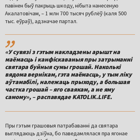
павінен быў пакрыць шкоду, нібыта нанесеную
Акалатовічам, – 1 млн 700 тысяч рублёў (каля 500
тыс. еўраў), адзначае партал.
,,
«У сувязі з гэтым накладзены арышт на
маёмасць і канфіскаваныя пры затрыманні
святара буйныя сумы грошай. Наколькі
вядома вернікам, гэта маёмасць, у тым ліку
аўтамабілі, належаць прыходу, а большая
частка грошай – яго сваякам, а не яму
самому», – распавядае KATOLIK.LIFE.
Пры гэтым грашовыя патрабаванні да святара
выглядаюць дзіўна, бо паведамлялася пра ягонае