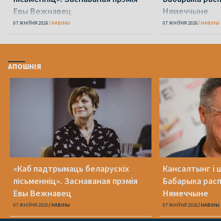
Евы Вежнавец
Нямеччыне
07 ЖНІЎНЯ 2026
НАВІНЫ
07 ЖНІЎНЯ 2026
НАВІНЫ
АПОШНІЯ
«Каб падтрымаць беларускіх
Кансалтынг і 
пісьменніц». Заснаваная прэмія
Бабарыка расп
Евы Вежнавец
Нямеччыне
07 ЖНІЎНЯ 2026
НАВІНЫ
07 ЖНІЎНЯ 2026
НАВІНЫ