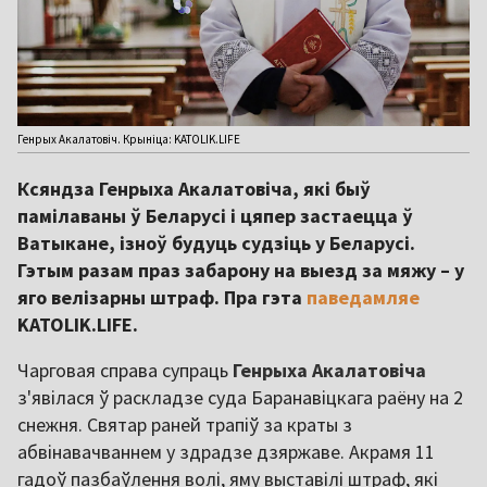
Генрых Акалатовіч. Крыніца: KATOLIK.LIFE
Ксяндза Генрыха Акалатовіча, які быў
памілаваны ў Беларусі і цяпер застаецца ў
Ватыкане, ізноў будуць судзіць у Беларусі.
Гэтым разам праз забарону на выезд за мяжу – у
яго велізарны штраф. Пра гэта
паведамляе
KATOLIK.LIFE.
Чарговая справа супраць
Генрыха Акалатовіча
з'явілася ў раскладзе суда Баранавіцкага раёну на 2
снежня. Святар раней трапіў за краты з
абвінавачваннем у здрадзе дзяржаве. Акрамя 11
гадоў пазбаўлення волі, яму выставілі штраф, які