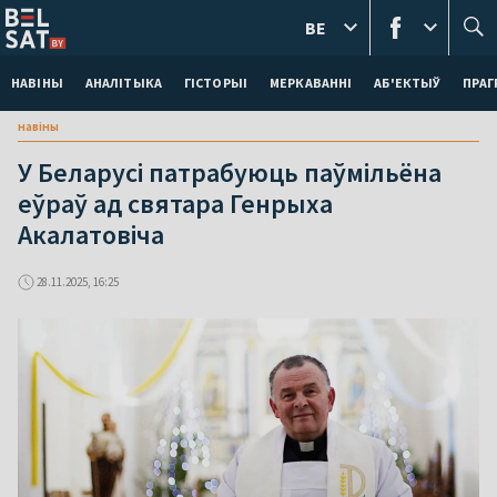
BE
НАВІНЫ
АНАЛІТЫКА
ГІСТОРЫІ
МЕРКАВАННI
АБ'ЕКТЫЎ
ПРАГ
навіны
У Беларусі патрабуюць паўмільёна
еўраў ад святара Генрыха
Акалатовіча
28.11.2025, 16:25