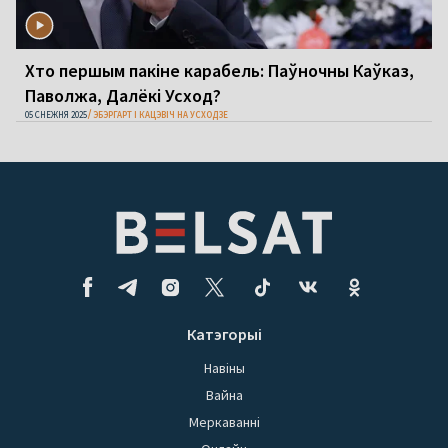
Хто першым пакіне карабель: Паўночны Каўказ,
Паволжа, Далёкі Усход?
05 СНЕЖНЯ 2025
ЭБЭРГАРТ І КАЦЭВІЧ НА УСХОДЗЕ
Катэгорыі
Навіны
Вайна
Меркаванні