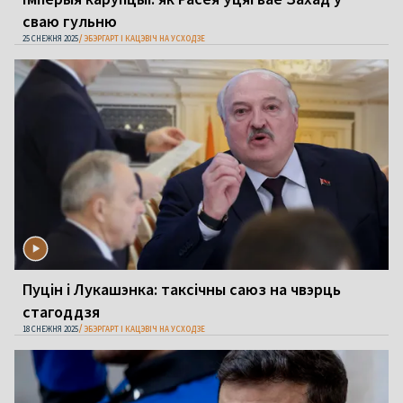
сваю гульню
25 СНЕЖНЯ 2025
ЭБЭРГАРТ І КАЦЭВІЧ НА УСХОДЗЕ
Пуцін і Лукашэнка: таксічны саюз на чвэрць
стагоддзя
18 СНЕЖНЯ 2025
ЭБЭРГАРТ І КАЦЭВІЧ НА УСХОДЗЕ