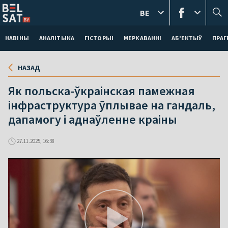
BE
НАВІНЫ
АНАЛІТЫКА
ГІСТОРЫІ
МЕРКАВАННI
АБ'ЕКТЫЎ
ПРАГ
НАЗАД
Як польска-ўкраінская памежная
інфраструктура ўплывае на гандаль,
дапамогу і аднаўленне краіны
27.11.2025, 16:38