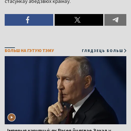
стасункаў абедзвюх краінаў.
БОЛЬШ НА ГЭТУЮ ТЭМУ
ГЛЯДЗЕЦЬ БОЛЬШ
Імперыя карупцыі: як Расея ўцягвае Захад у