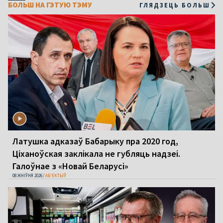
БОЛЬШ НА ГЭТУЮ ТЭМУ
ГЛЯДЗЕЦЬ БОЛЬШ
Латушка адказаў Бабарыку пра 2020 год,
Ціханоўская заклікала не губляць надзеі.
Галоўнае з «Новай Беларусі»
08 ЖНІЎНЯ 2026
АБ'ЕКТЫЎ