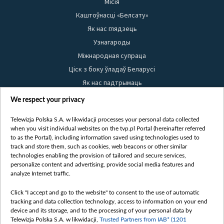
Місія
Каштоўнасці «Белсату»
Як нас глядзець
Узнагароды
Міжнародная супраца
Ціск з боку ўладаў Беларусі
Як нас падтрымаць
Правілы выкарыстання матэрыялаў
We respect your privacy
Інфармацыя аб адпраўніку
Telewizja Polska S.A. w likwidacji processes your personal data collected
Бяспека
when you visit individual websites on the tvp.pl Portal (hereinafter referred
Youtube
to as the Portal), including information saved using technologies used to
track and store them, such as cookies, web beacons or other similar
Белсат news
technologies enabling the provision of tailored and secure services,
personalize content and advertising, provide social media features and
Белсат Shorts
analyze Internet traffic.
Белсат Life
Жэстачайшы мульт
Click "I accept and go to the website" to consent to the use of automatic
tracking and data collection technology, access to information on your end
Belsat English
device and its storage, and to the processing of your personal data by
Biełsat PL
Telewizja Polska S.A. w likwidacji,
Trusted Partners from IAB* (1201