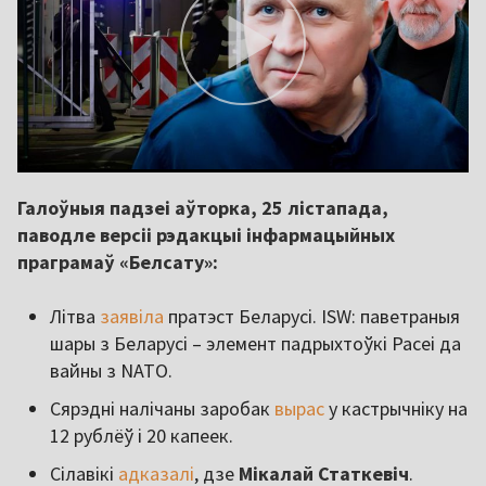
Галоўныя падзеі аўторка, 25 лістапада,
паводле версіі рэдакцыі інфармацыйных
праграмаў «Белсату»:
Літва
заявіла
пратэст Беларусі. ISW: паветраныя
шары з Беларусі – элемент падрыхтоўкі Расеі да
вайны з NATO.
Сярэдні налічаны заробак
вырас
у кастрычніку на
12 рублёў і 20 капеек.
Сілавікі
адказалі
, дзе
Мікалай Статкевіч
.