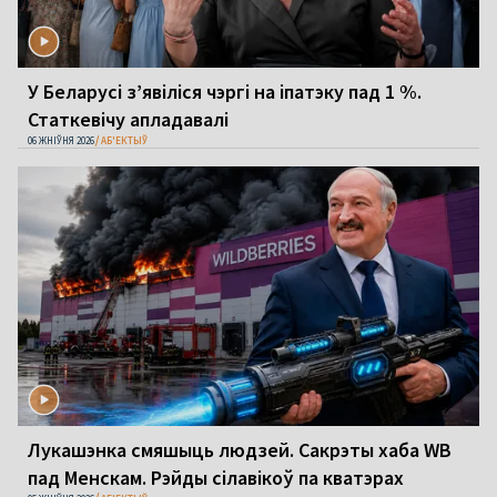
У Беларусі з’явіліся чэргі на іпатэку пад 1 %.
Статкевічу апладавалі
06 ЖНІЎНЯ 2026
АБ'ЕКТЫЎ
Лукашэнка смяшыць людзей. Сакрэты хаба WB
пад Менскам. Рэйды сілавікоў па кватэрах