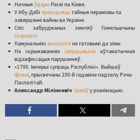
Начныя
ўдары
Расеі па Кіеве.
У Абу-Дабі
праходзяць
тайныя перамовы па
завяршэнні вайны ва Украіне.
Спіс забруджаных земляў Гомельшчыны
скарацілі
.
Камунальнікі
аказаліся
не гатовымі да зімы.
На скрыжаваннях
запрацавала
аўтаматычная
відэафіксацыя парушэнняў.
«1795. Імперыі супраць Рэспублікі». Выйшаў
фільм
, прысвечаны 230-й гадавіне падзелу Рэчы
Паспалітай.
Аляксандр Мілінкевіч
трапіў
у рэанімацыю.