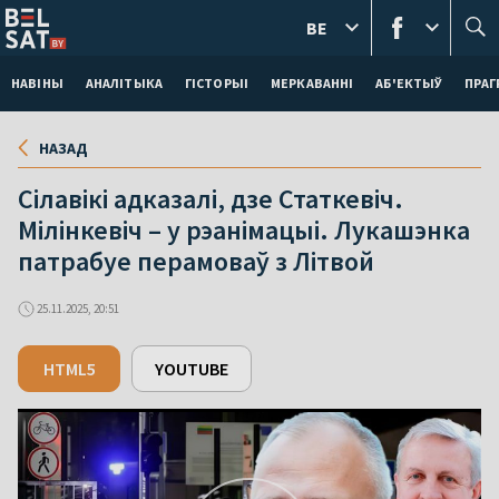
BE
НАВІНЫ
АНАЛІТЫКА
ГІСТОРЫІ
МЕРКАВАННI
АБ'ЕКТЫЎ
ПРАГ
НАЗАД
Сілавікі адказалі, дзе Статкевіч.
Мілінкевіч – у рэанімацыі. Лукашэнка
патрабуе перамоваў з Літвой
25.11.2025, 20:51
HTML5
YOUTUBE