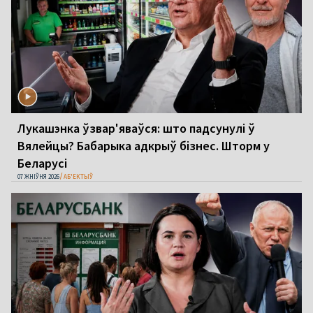
Лукашэнка ўзвар'яваўся: што падсунулі ў
Вялейцы? Бабарыка адкрыў бізнес. Шторм у
Беларусі
07 ЖНІЎНЯ 2026
АБ'ЕКТЫЎ