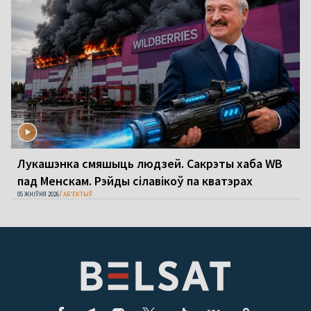
Лукашэнка смяшыць людзей. Сакрэты хаба WB
пад Менскам. Рэйды сілавікоў па кватэрах
05 ЖНІЎНЯ 2026
АБ'ЕКТЫЎ