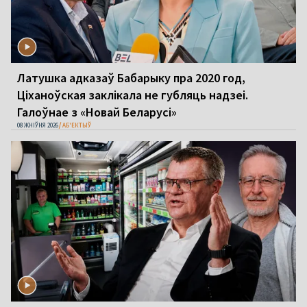
Латушка адказаў Бабарыку пра 2020 год,
Ціханоўская заклікала не губляць надзеі.
Галоўнае з «Новай Беларусі»
08 ЖНІЎНЯ 2026
АБ'ЕКТЫЎ