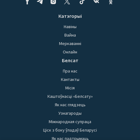
Катэгорыі
Навіны
Вайна
Меркаванні
Онлайн
Белсат
Пра нас
Кантакты
Місія
Каштоўнасці «Белсату»
Як нас глядзець
Узнагароды
Міжнародная супраца
Ціск з боку ўладаў Беларусі
Як нас падтрымаць