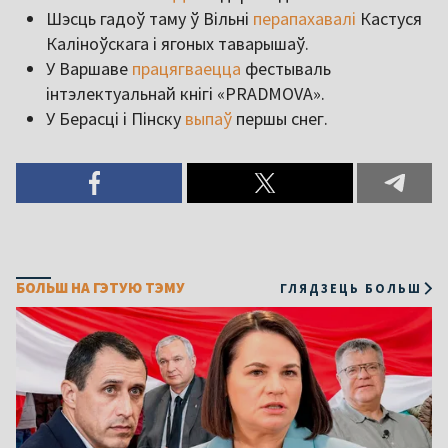
Шэсць гадоў таму ў Вільні
перапахавалі
Кастуся
Каліноўскага і ягоных таварышаў.
У Варшаве
працягваецца
фестываль
інтэлектуальнай кнігі «PRADMOVA».
У Берасці і Пінску
выпаў
першы снег.
БОЛЬШ НА ГЭТУЮ ТЭМУ
ГЛЯДЗЕЦЬ БОЛЬШ