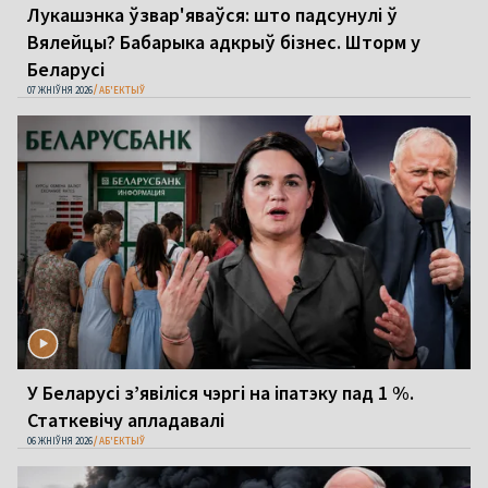
Лукашэнка ўзвар'яваўся: што падсунулі ў
Вялейцы? Бабарыка адкрыў бізнес. Шторм у
Беларусі
07 ЖНІЎНЯ 2026
АБ'ЕКТЫЎ
У Беларусі з’явіліся чэргі на іпатэку пад 1 %.
Статкевічу апладавалі
06 ЖНІЎНЯ 2026
АБ'ЕКТЫЎ