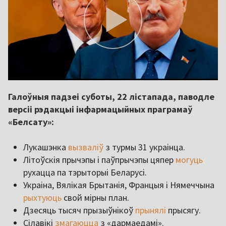
Галоўныя падзеі суботы, 22 лістапада, паводле
версіі рэдакцыі інфармацыйных праграмаў
«Белсату»:
Лукашэнка
вызваліў
з турмы 31 украінца.
Літоўскія прычэпы і паўпрычэпы цяпер
могуць
рухацца па тэрыторыі Беларусі.
Украіна, Вялікая Брытанія, Францыя і Нямеччына
рыхтуюць
свой мірны план.
Дзесяць тысяч прызыўнікоў
прынялі
прысягу.
Сілавікі
змагаюцца
з «дармаедамі».