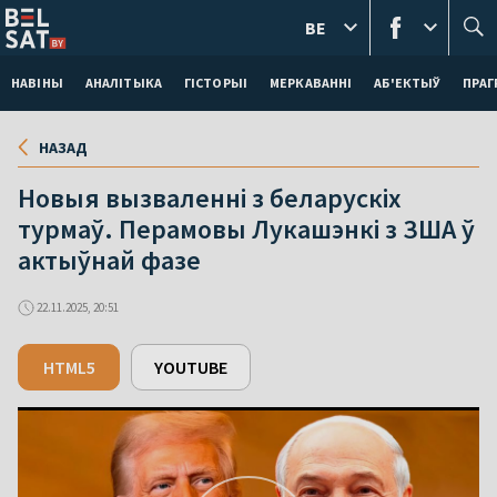
BE
НАВІНЫ
АНАЛІТЫКА
ГІСТОРЫІ
МЕРКАВАННI
АБ'ЕКТЫЎ
ПРАГ
НАЗАД
Новыя вызваленні з беларускіх
турмаў. Перамовы Лукашэнкі з ЗША ў
актыўнай фазе
22.11.2025, 20:51
HTML5
YOUTUBE