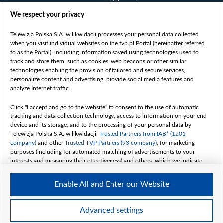
Правілы выкарыстання матэрыялаў
We respect your privacy
Інфармацыя аб адпраўніку
Telewizja Polska S.A. w likwidacji processes your personal data collected
Бяспека
when you visit individual websites on the tvp.pl Portal (hereinafter referred
Youtube
to as the Portal), including information saved using technologies used to
track and store them, such as cookies, web beacons or other similar
Белсат news
technologies enabling the provision of tailored and secure services,
personalize content and advertising, provide social media features and
Белсат Shorts
analyze Internet traffic.
Белсат Life
Жэстачайшы мульт
Click "I accept and go to the website" to consent to the use of automatic
tracking and data collection technology, access to information on your end
Belsat English
device and its storage, and to the processing of your personal data by
Biełsat PL
Telewizja Polska S.A. w likwidacji,
Trusted Partners from IAB* (1201
company)
and other
Trusted TVP Partners (93 company)
, for marketing
Белсат Now
purposes (including for automated matching of advertisements to your
Белсат History
interests and measuring their effectiveness) and others, which we indicate
below.
Белсат Music
Enable All and Enter our Website
Белсат Doc
The purposes of processing your data by TVP S.A. w likwidacji are as
follows:
My consents
Store and/or access information on a device
Advanced settings
Use limited data to select advertising