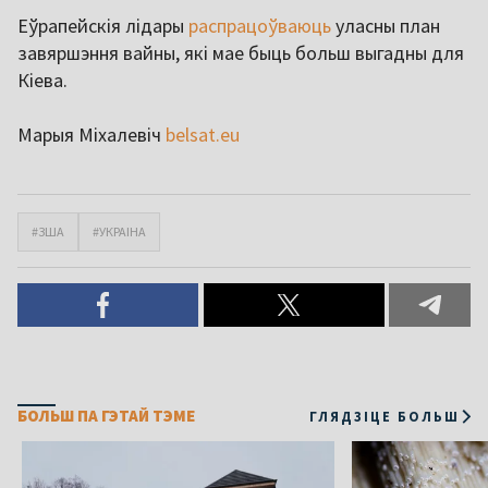
Еўрапейскія лідары
распрацоўваюць
уласны план
завяршэння вайны, які мае быць больш выгадны для
Кіева.
Марыя Міхалевіч
belsat.eu
#ЗША
#УКРАІНА
БОЛЬШ ПА ГЭТАЙ ТЭМЕ
ГЛЯДЗІЦЕ БОЛЬШ