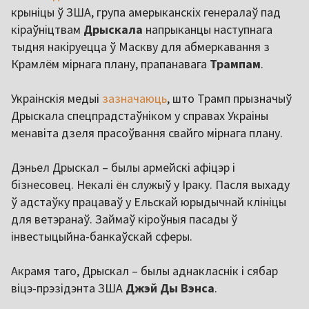
крыніцы ў ЗША, група амерыканскіх генералаў пад
кіраўніцтвам
Дрыскала
напрыканцы наступнага
тыдня накіруецца ў Маскву для абмеркавання з
Крамлём мірнага плану, прапанавага
Трампам
.
Украінскія медыі
зазначаюць
, што Трамп прызначыў
Дрыскала спецпрадстаўніком у справах Украіны
менавіта дзеля прасоўвання свайго мірнага плану.
Дэньел Дрыскал – былы армейскі афіцэр і
бізнесовец. Некалі ён служыў у Іраку. Пасля выхаду
ў адстаўку працаваў у Ельскай юрыдычнай клініцы
для ветэранаў. Займаў кіроўныя пасады ў
інвестыцыйна-банкаўскай сферы.
Акрамя таго, Дрыскал – былы аднакласнік і сябар
віцэ-прэзідэнта ЗША
Джэй Ды Вэнса
.