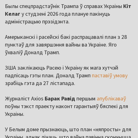
Былы спецпрадстаўнік Трампа ў справах Украіны
Кіт
Келаг
у студзені 2026 года плануе пакінуць
адміністрацыю прэзідэнта.
Амерыканскі і расейскі бакі распрацавалі план з 28
пунктаў для завяршэння вайны ва Украіне. Яго
ўхваліў Доналд Трамп.
ЗША заклікаюць Расею і Украіну як мага хутчэй
падпісаць гэты план. Доналд Трамп
паставіў умову
зрабіць гэта да 27 лістапада.
Журналіст Axios
Барак Равід
першым
апублікаваў
поўны тэкст праекту наконт гарантыяў бяспекі для
Украіны.
У Белым доме прызнаюць, што план «няпросты» для
Украіны, аднак лічаць, што вайна павінна скончыцца,