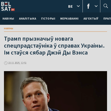
BE
НАВІНЫ
АНАЛІТЫКА
ГІСТОРЫІ
МЕРКАВАННI
АБ'ЕКТЫЎ
ПРАГ
навіны
Трамп прызначыў новага
спецпрадстаўніка ў справах Украіны.
Ім стаўся сябар Джэй Ды Вэнса
22.11.2025, 12:51