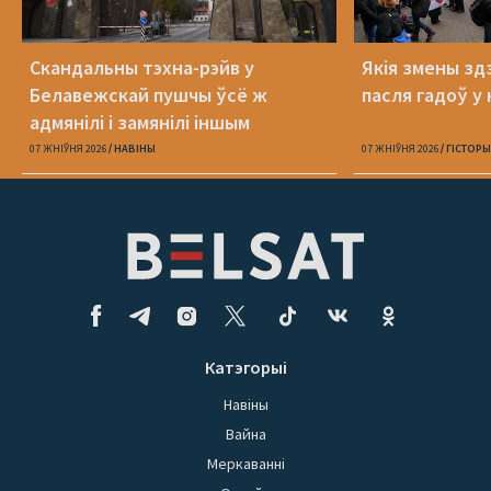
Скандальны тэхна-рэйв у
Якія змены здз
Белавежскай пушчы ўсё ж
пасля гадоў у 
адмянілі і замянілі іншым
07 ЖНІЎНЯ 2026
НАВІНЫ
07 ЖНІЎНЯ 2026
ГІСТОРЫ
Катэгорыі
Навіны
Вайна
Меркаванні