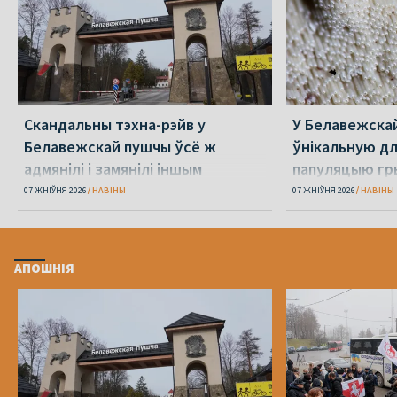
Скандальны тэхна-рэйв у
У Белавежска
Белавежскай пушчы ўсё ж
ўнікальную д
адмянілі і замянілі іншым
папуляцыю гр
07 ЖНІЎНЯ 2026
НАВІНЫ
07 ЖНІЎНЯ 2026
НАВІНЫ
АПОШНІЯ