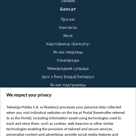
Онлайн
Белсат
Пра нас
Кантакты
Місія
Каштоўнасці «Белсату»
Як нас глядзець
Узнагароды
Міжнародная супраца
Ціск з боку ўладаў Беларусі
Як нас падтрымаць
Правілы выкарыстання матэрыялаў
We respect your privacy
Інфармацыя аб адпраўніку
Telewizja Polska S.A. w likwidacji processes your personal data collected
Бяспека
when you visit individual websites on the tvp.pl Portal (hereinafter referred
Youtube
to as the Portal), including information saved using technologies used to
track and store them, such as cookies, web beacons or other similar
Белсат news
technologies enabling the provision of tailored and secure services,
personalize content and advertising, provide social media features and