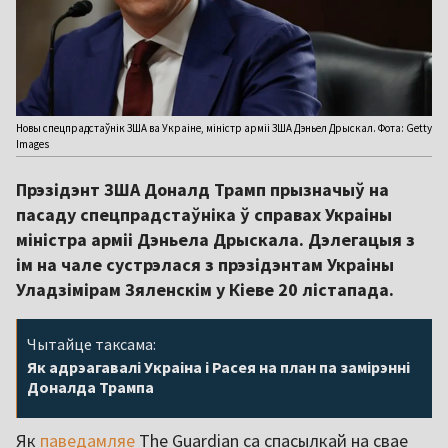
Новы спецпрадстаўнік ЗША ва Украіне, міністр арміі ЗША Дэньел Дрыскал. Фота: Getty
Images
Прэзідэнт ЗША Доналд Трамп прызначыў на
пасаду спецпрадстаўніка ў справах Украіны
міністра арміі Дэньела Дрыскала. Дэлегацыя з
ім на чале сустрэлася з прэзідэнтам Украіны
Уладзімірам Зяленскім у Кіеве 20 лістапада.
Чытайце таксама:
Як адрэагавалі Украіна і Расея на план па замірэнні
Доналда Трампа
Як
паведамляе
The Guardian са спасылкай на свае