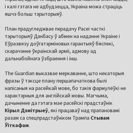
і калі гэтага не адбудзецца, Украіна можа страціць
яшчэ больш тэрыторыяў.
План прадугледжвае перадачу Расеі часткі
тэрыторыяў Данбасу ў абмен на наданне Украіне і
Еўразвязу доўгатэрміновых гарантыяў бяспекі,
скарачэнне ўкраінскай арміі, адмову ад
дальнабойнага ўзбраення і інш.
The Guardian выказвае меркаванне, што некаторыя
фразы ў тэксце плану першапачаткова былі
напісаныя на расейкай мове, бо такія фармулёўкі не
характэрныя для англійскай мовы. Магчыма,
дачыненне да гэтага мае расейскі прадстаўнік
Кірыл Дзмітрыеў
, які працаваў над прапановамі
разам са спецпрадстаўніком Трампа
Стывам
Ўіткафам
.