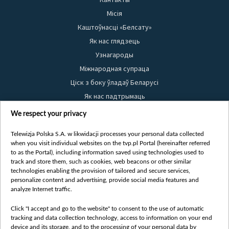
Місія
Каштоўнасці «Белсату»
Як нас глядзець
Узнагароды
Міжнародная супраца
Ціск з боку ўладаў Беларусі
Як нас падтрымаць
Правілы выкарыстання матэрыялаў
We respect your privacy
Інфармацыя аб адпраўніку
Telewizja Polska S.A. w likwidacji processes your personal data collected
Бяспека
when you visit individual websites on the tvp.pl Portal (hereinafter referred
Youtube
to as the Portal), including information saved using technologies used to
track and store them, such as cookies, web beacons or other similar
Белсат news
technologies enabling the provision of tailored and secure services,
personalize content and advertising, provide social media features and
Белсат Shorts
analyze Internet traffic.
Белсат Life
Click "I accept and go to the website" to consent to the use of automatic
Жэстачайшы мульт
tracking and data collection technology, access to information on your end
Belsat English
device and its storage, and to the processing of your personal data by