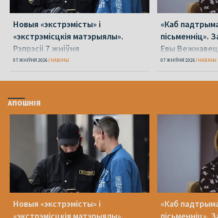
Новыя «экстрэмісты» і
«Каб падтрыма
«экстрэмісцкія матэрыялы».
пісьменніц». З
Рэпрэсіі 7 жніўня
Евы Вежнавец
07 ЖНІЎНЯ 2026
НАВІНЫ
07 ЖНІЎНЯ 2026
НАВІНЫ
АПОШНІЯ
Новыя «экстрэмісты» і
«Каб падтрыма
«экстрэмісцкія матэрыялы».
пісьменніц». З