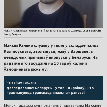
Максім Ралько пасля затрымання ў Беларусі. 6 красавіка 2025 года. Скрыншот: ONT
News / Telegram
Максім Ралько служыў у тыле ў складзе палка
Каліноўскага, звольніўся, жыў у Варшаве, з
невядомых прычынаў вярнуўся ў Беларусь. На
радзіме яго засудзілі на 10 гадоў калоніі
ўзмоцненага рэжыму.
Чытайце таксама:
Даследаванне: Беларусь – у топ-10 краінаў, што
практыкуюць транснацыянальныя рэпрэсіі
Менскі гарадскі суд прызначыў палітвязню
Максіму