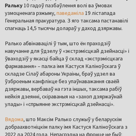
Ральку
10 гадоў пазбаўлення волі ва ўмовах
узмоцненага рэжыму,
паведаміла
19 лістапада
Генеральная пракуратура. З яго таксама пастанавілі
спагнаць 14,5 тысячы долараў у даход дзяржавы.
Ралько абвінавацілі ў тым, што ён праходзіў
навучанне для ўдзелу ў «экстрэмісцкай дзейнасці» і
ўваходзіў у якасці байца ў склад «экстрэмісцкага
фармавання» – палка імя Кастуся Каліноўскага ў
складзе Сілаў абароны Украіны, браў удзел ва
ўзброеным канфлікце без упаўнаважання сваёй
дзяржавы, вербаваў на гэта іншых, таксама рабіў
нейкія дзеянні, скіраваныя на «захоп дзяржаўнай
улады» і «спрыянне экстрэмісцкай дзейнасці».
Вядома
, што Максім Ралько служыў у беларускім
добраахвотніцкім палку імя Кастуся Каліноўскага з
2022 да 2024 года. Непасрэдна на фронце не быў: