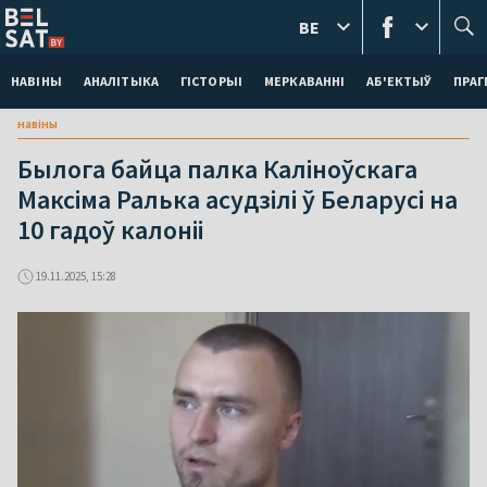
BE
НАВІНЫ
АНАЛІТЫКА
ГІСТОРЫІ
МЕРКАВАННI
АБ'ЕКТЫЎ
ПРАГ
навіны
Былога байца палка Каліноўскага
Максіма Ралька асудзілі ў Беларусі на
10 гадоў калоніі
19.11.2025, 15:28