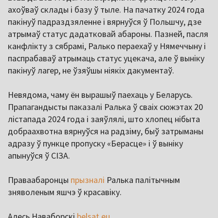
ахоўваў склады і базу ў тыле. На пачатку 2024 года
пакінуў падраздзяленне і вярнуўся ў Польшчу, дзе
атрымаў статус дадатковай абароны. Пазней, пасля
канфлікту з сябрамі, Ралько пераехаў у Нямеччыну і
паспрабаваў атрымаць статус уцекача, але ў выніку
пакінуў лагер, не ўзяўшы ніякіх дакументаў.
Невядома, чаму ён вырашыў паехаць у Беларусь.
Прапагандысты паказалі Ралька ў сваіх сюжэтах 20
лістапада 2024 года і заяўлялі, што хлопец нібыта
добраахвотна вярнуўся на радзіму, быў затрыманы
адразу ў пункце пропуску «Берасце» і ў выніку
апынуўся ў СІЗА.
Праваабаронцы
прызналі
Ралька палітычным
зняволеным яшчэ ў красавіку.
Алесь Наваборскі
belsat.eu