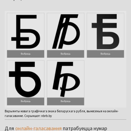
Варыянты новага графічнага знака беларускага рубля, вынесеныя на онлайн-
галасаванне. Скрыншот: nbrb.by
Для
онлайн-галасавання
патрабуецца нумар