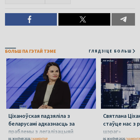
БОЛЬШ ПА ГЭТАЙ ТЭМЕ
ГЛЯДЗІЦЕ БОЛЬШ
Ціханоўская падзяліла з
Святлана Ціха
беларусамі адказнасць за
стаўце нас з р
праблемы з легалізацыяй
шэраг»
06 ЖНІЎНЯ 2026
КАМЕНТАР
06 ЖНІЎНЯ 2026
КАМЕНТ