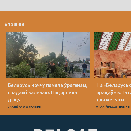
АПОШНІЯ
Беларусь ноччу памяла ўраганам,
На «Беларуська
градам і залеваю. Пацярпела
працаўнік. Гэт
дзіця
два месяцы
07 ЖНІЎНЯ 2026
НАВІНЫ
07 ЖНІЎНЯ 2026
НАВІНЫ