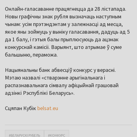
Онлайн-галасаванне працягнецца да 28 лістапада.
Новы графічны знак рубля вызначаць наступным
чынам: усім прэтэндэнтам у залежнасці ад месца,
якое яны зоймуць у выніку галасавання, дадуць ад 5
да 1 балу, і гэтыя балы прыплюсуюць да ацэнак
конкурснай камісіі. Варыянт, што атрымае ў суме
бальшыню, пераможа.
Нацыянальны банк абвесціў конкурс у верасні.
Мэтаю назвалі «стварэнне арыгінальнага і
распазнавальнага сімвалу афіцыйнай грашовай
адзінкі Рэспублікі Беларусь».
Сцяпан Кубік
belsat.eu
#БЕЛАРУСКІ РУБЕЛЬ
#КОНКУРС