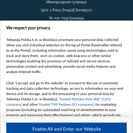
Міжнародная супраца
Ціск з боку ўладаў Беларусі
Як нас падтрымаць
Правілы выкарыстання матэрыялаў
We respect your privacy
Інфармацыя аб адпраўніку
Telewizja Polska S.A. w likwidacji processes your personal data collected
Бяспека
when you visit individual websites on the tvp.pl Portal (hereinafter referred
Youtube
to as the Portal), including information saved using technologies used to
track and store them, such as cookies, web beacons or other similar
Белсат news
technologies enabling the provision of tailored and secure services,
personalize content and advertising, provide social media features and
Белсат Shorts
analyze Internet traffic.
Белсат Life
Click "I accept and go to the website" to consent to the use of automatic
Жэстачайшы мульт
tracking and data collection technology, access to information on your end
Belsat English
device and its storage, and to the processing of your personal data by
Telewizja Polska S.A. w likwidacji,
Trusted Partners from IAB* (1201
Biełsat PL
company)
and other
Trusted TVP Partners (93 company)
, for marketing
Белсат Now
purposes (including for automated matching of advertisements to your
interests and measuring their effectiveness) and others, which we indicate
Белсат History
below.
Белсат Music
Enable All and Enter our Website
The purposes of processing your data by TVP S.A. w likwidacji are as
Белсат Doc