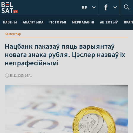
BE
НАВІНЫ
АНАЛІТЫКА
ГІСТОРЫІ
МЕРКАВАННI
АБ'ЕКТЫЎ
ПРАГ
Каментар
Нацбанк паказаў пяць варыянтаў
новага знака рубля. Цэслер назваў іх
непрафесійнымі
18.11.2025, 14:41