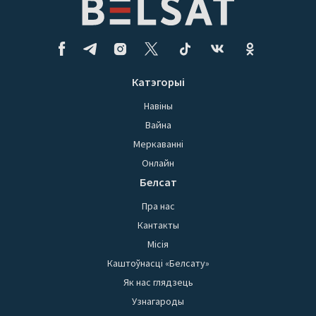
Катэгорыі
Навіны
Вайна
Меркаванні
Онлайн
Белсат
Пра нас
Кантакты
Місія
Каштоўнасці «Белсату»
Як нас глядзець
Узнагароды