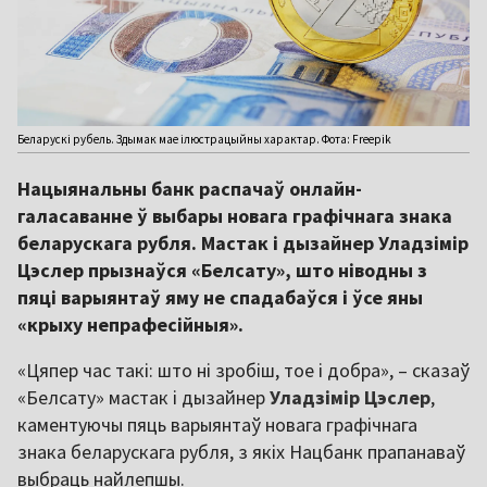
Беларускі рубель. Здымак мае ілюстрацыйны характар. Фота: Freepik
Нацыянальны банк распачаў онлайн-
галасаванне ў выбары новага графічнага знака
беларускага рубля. Мастак і дызайнер Уладзімір
Цэслер прызнаўся «Белсату», што ніводны з
пяці варыянтаў яму не спадабаўся і ўсе яны
«крыху непрафесійныя».
«Цяпер час такі: што ні зробіш, тое і добра», – сказаў
«Белсату» мастак і дызайнер
Уладзімір
Цэслер
,
каментуючы пяць варыянтаў новага графічнага
знака беларускага рубля, з якіх Нацбанк прапанаваў
выбраць найлепшы.