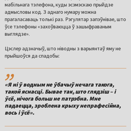
мабільнага тэлефона, куды эсэмэскаю прыйдзе
адмысловы код. З аднаго нумару можна
прагаласаваць толькі раз. Рэгулятар запэўнівае, што
ўсе тэлефоны «захоўваюцца ў зашыфраваным
выглядзе».
Цэслер адзначыў, што ніводны з варыянтаў яму не
прыйшоўся да спадобы:
,,
«Я ні ў водным не ўбачыў нечага такога,
такой яснасці. Бывае так, што глядзіш – і
ўсё, нічога больш не патрэбна. Мне
падаецца, зроблена крыху непрафесійна,
вось і ўсё».