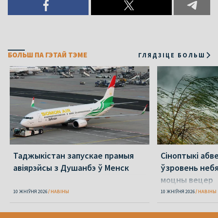
БОЛЬШ ПА ГЭТАЙ ТЭМЕ
ГЛЯДЗІЦЕ БОЛЬШ
Таджыкістан запускае прамыя
Сіноптыкі абв
авіярэйсы з Душанбэ ў Менск
ўзровень небя
моцны вецер
10 ЖНІЎНЯ 2026
НАВІНЫ
10 ЖНІЎНЯ 2026
НАВІНЫ