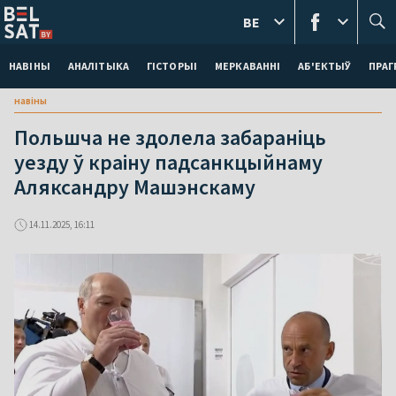
BE
НАВІНЫ
АНАЛІТЫКА
ГІСТОРЫІ
МЕРКАВАННI
АБ'ЕКТЫЎ
ПРАГ
навіны
Польшча не здолела забараніць
уезду ў краіну падсанкцыйнаму
Аляксандру Машэнскаму
14.11.2025, 16:11