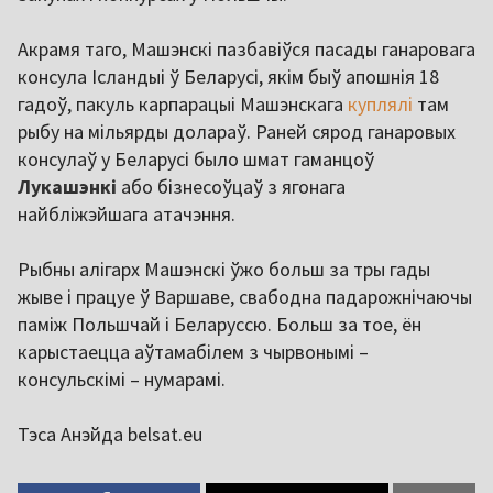
Акрамя таго, Машэнскі пазбавіўся пасады ганаровага
консула Ісландыі ў Беларусі, якім быў апошнія 18
гадоў, пакуль карпарацыі Машэнскага
куплялі
там
рыбу на мільярды долараў. Раней сярод ганаровых
консулаў у Беларусі было шмат гаманцоў
Лукашэнкі
або бізнесоўцаў з ягонага
найбліжэйшага атачэння.
Рыбны алігарх Машэнскі ўжо больш за тры гады
жыве і працуе ў Варшаве, свабодна падарожнічаючы
паміж Польшчай і Беларуссю. Больш за тое, ён
карыстаецца аўтамабілем з чырвонымі –
консульскімі – нумарамі.
Тэса Анэйда belsat.eu