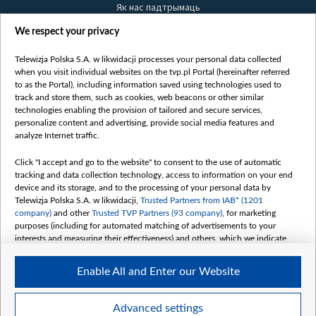
Як нас падтрымаць
Правілы выкарыстання матэрыялаў
We respect your privacy
Інфармацыя аб адпраўніку
Telewizja Polska S.A. w likwidacji processes your personal data collected
Бяспека
when you visit individual websites on the tvp.pl Portal (hereinafter referred
Youtube
to as the Portal), including information saved using technologies used to
track and store them, such as cookies, web beacons or other similar
Белсат news
technologies enabling the provision of tailored and secure services,
personalize content and advertising, provide social media features and
Белсат Shorts
analyze Internet traffic.
Белсат Life
Click "I accept and go to the website" to consent to the use of automatic
Жэстачайшы мульт
tracking and data collection technology, access to information on your end
Belsat English
device and its storage, and to the processing of your personal data by
Telewizja Polska S.A. w likwidacji,
Trusted Partners from IAB* (1201
Biełsat PL
company)
and other
Trusted TVP Partners (93 company)
, for marketing
Белсат Now
purposes (including for automated matching of advertisements to your
interests and measuring their effectiveness) and others, which we indicate
Белсат History
below.
Белсат Music
Enable All and Enter our Website
The purposes of processing your data by TVP S.A. w likwidacji are as
Белсат Doc
follows:
My consents
Store and/or access information on a device
Advanced settings
Use limited data to select advertising