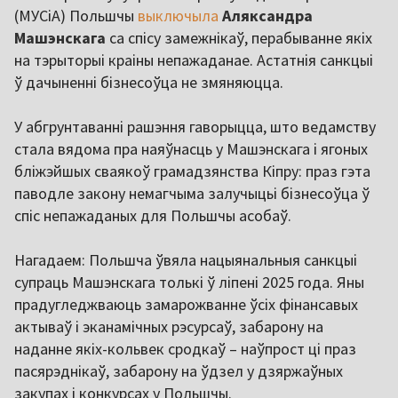
(МУСіА) Польшчы
выключыла
Аляксандра
Машэнскага
са спісу замежнікаў, перабыванне якіх
на тэрыторыі краіны непажаданае. Астатнія санкцыі
ў дачыненні бізнесоўца не змяняюцца.
У абгрунтаванні рашэння гаворыцца, што ведамству
стала вядома пра наяўнасць у Машэнскага і ягоных
бліжэйшых сваякоў грамадзянства Кіпру: праз гэта
паводле закону немагчыма залучыцьі бізнесоўца ў
спіс непажаданых для Польшчы асобаў.
Нагадаем: Польшча ўвяла нацыянальныя санкцыі
супраць Машэнскага толькі ў ліпені 2025 года. Яны
прадугледжваюць замарожванне ўсіх фінансавых
актываў і эканамічных рэсурсаў, забарону на
наданне якіх-кольвек сродкаў – наўпрост ці праз
пасярэднікаў, забарону на ўдзел у дзяржаўных
закупах і конкурсах у Польшчы.