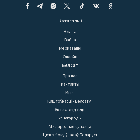
Катэгорыі
Навіны
Вайна
Меркаванні
Онлайн
Белсат
Пра нас
Кантакты
Місія
Каштоўнасці «Белсату»
Як нас глядзець
Узнагароды
Міжнародная супраца
Ціск з боку ўладаў Беларусі