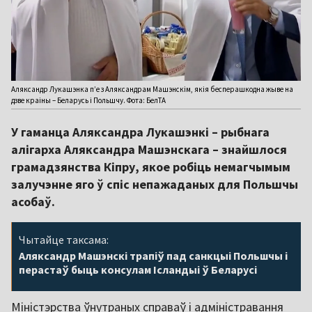
Аляксандр Лукашэнка п’е з Аляксандрам Машэнскім, якія бесперашкодна жыве на
дзве краіны – Беларусь і Польшчу. Фота: БелТА
У гаманца Аляксандра Лукашэнкі – рыбнага
алігарха Аляксандра Машэнскага – знайшлося
грамадзянства Кіпру, якое робіць немагчымым
залучэнне яго ў спіс непажаданых для Польшчы
асобаў.
Чытайце таксама:
Аляксандр Машэнскі трапіў пад санкцыі Польшчы і
перастаў быць консулам Ісландыі ў Беларусі
Міністэрства ўнутраных справаў і адміністравання