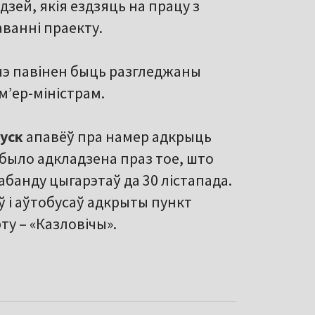
зей, якія ездзяць на працу з
аванні праекту.
шчэ павінен быць разгледжаны
мʼер-міністрам.
уск
апавёў пра намер адкрыць
было адкладзена праз тое, што
банду цыгарэтаў да 30 лістапада.
 і аўтобусаў адкрыты пункт
ту – «Казловічы».