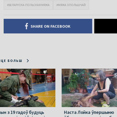
#БЕЛАРУСКА-ПОЛЬСКАЯ МЯЖА
#МЯЖА З ПОЛЬШЧАЙ
SHARE ON FACEBOOK
ІЦЕ БОЛЬШ
ын з 19 гадоў будуць
Наста Лойка ўпершыню