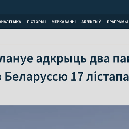
АНАЛІТЫКА
ГІСТОРЫІ
МЕРКАВАННI
АБ'ЕКТЫЎ
ПРАГРАМЫ
лануе адкрыць два п
 Беларуссю 17 лістап