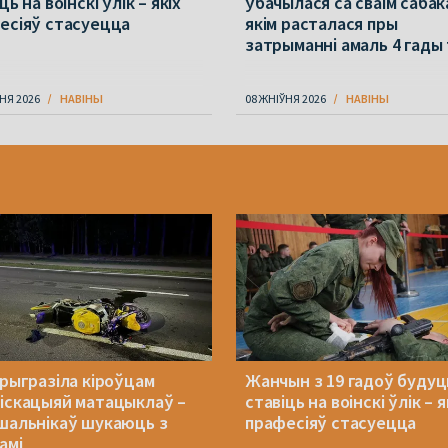
ць на воінскі ўлік – якіх
ўбачылася са сваім сабак
есіяў стасуецца
якім расталася пры
затрыманні амаль 4 гады
НЯ 2026
НАВІНЫ
08 ЖНІЎНЯ 2026
НАВІНЫ
прыгразіла кіроўцам
Жанчын з 19 гадоў будуц
іскацыяй матацыклаў –
ставіць на воінскі ўлік – я
шальнікаў шукаюць з
прафесіяў стасуецца
амі