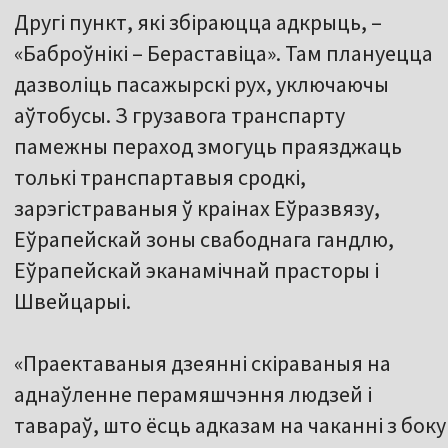
Другі пункт, які збіраюцца адкрыць, –
«Баброўнікі – Бераставіца». Там плануецца
дазволіць пасажырскі рух, уключаючы
аўтобусы. З грузавога транспарту
памежны пераход змогуць праязджаць
толькі транспартавыя сродкі,
зарэгістраваныя ў краінах Еўразвязу,
Еўрапейскай зоны свабоднага гандлю,
Еўрапейскай эканамічнай прасторы і
Швейцарыі.
«Праектаваныя дзеянні скіраваныя на
аднаўленне перамяшчэння людзей і
тавараў, што ёсць адказам на чаканні з боку