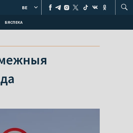
BE
БЯСПЕКА
амежныя
ада