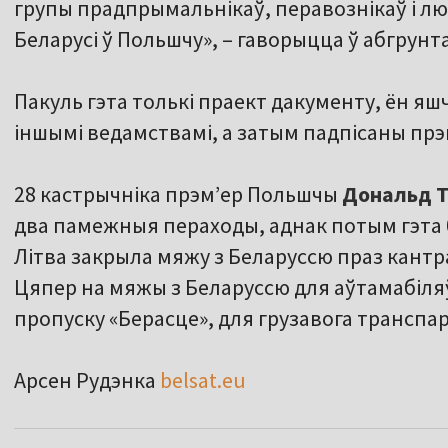
групы прадпрымальнікаў, перавознікаў і люд
Беларусі ў Польшчу», – гаворыцца ў абгрунт
Пакуль гэта толькі праект дакументу, ён я
іншымі ведамствамі, а затым падпісаны прэ
28 кастрычніка прэмʼер Польшчы
Дональд Т
два памежныя пераходы, аднак потым гэта 
Літва закрыла мяжу з Беларуссю праз кантра
Цяпер на мяжы з Беларуссю для аўтамабіляў
пропуску «Берасце», для грузавога транспар
Арсен Рудэнка
belsat.eu