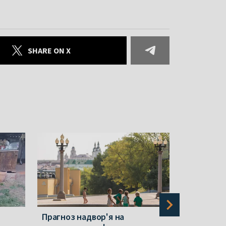
SHARE ON X
Прагноз надвор'я на
ДАІ прыгр