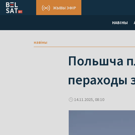
ЖЫВЫ ЭФІР
НАВІНЫ
навіны
Польшча п
пераходы з
14.11.2025, 08:10