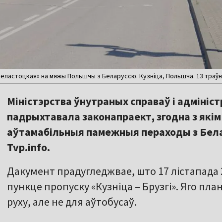
еластоцкая» на мяжы Польшчы з Беларуссю. Кузніца, Польшча. 13 траўн
Міністэрства ўнутраных справаў і адміні
падрыхтавала законапраект, згодна з які
аўтамабільныя памежныя пераходы з Бела
Tvp.info.
Дакумент прадугледжвае, што 17 лістапада 
пункце пропуску «Кузніца – Брузгі». Яго п
руху, але не для аўтобусаў.