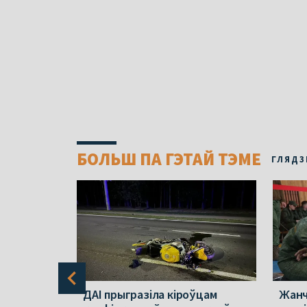
БОЛЬШ ПА ГЭТАЙ ТЭМЕ
ГЛЯДЗ
ДАІ прыгразіла кіроўцам
Жанч