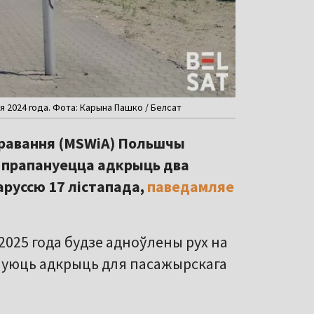
я 2024 года. Фота: Карына Пашко / Белсат
стравання (MSWiA) Польшчы
м прапануецца адкрыць два
руссю 17 лістапада,
паведамляе
2025 года будзе адноўлены рух на
лануюць адкрыць для пасажырскага