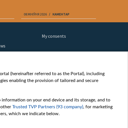
08 ЖНІЎНЯ 2026
КАМЕНТАР
08 ЖНІЎНЯ 202
My consents
ews
orts
fe
шы мульт
tal (hereinafter referred to as the Portal), including
glish
ies enabling the provision of tailored and secure
ow
story
o information on your end device and its storage, and to
sic
 other
Trusted TVP Partners (93 company)
, for marketing
oc
hers, which we indicate below.