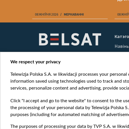
08 ЖНІЎНЯ 2026
МЕРКАВАННI
08 ЖНІЎ
Item
1
Катэго
of
Навін
10
Вайна
Мерка
We respect your privacy
Онлай
Telewizja Polska S.A. w likwidacji processes your personal d
information saved using technologies used to track and sto
services, personalize content and advertising, provide socia
Click "I accept and go to the website" to consent to the us
the processing of your personal data by Telewizja Polska S.
purposes (including for automated matching of advertiseme
The purposes of processing your data by TVP S.A. w likwida