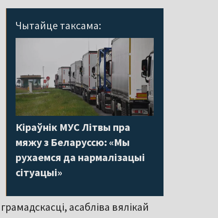
Чытайце таксама:
Кіраўнік МУС Літвы пра
мяжу з Беларуссю: «Мы
рухаемся да нармалізацыі
сітуацыі»
 грамадскасці, асабліва вялікай