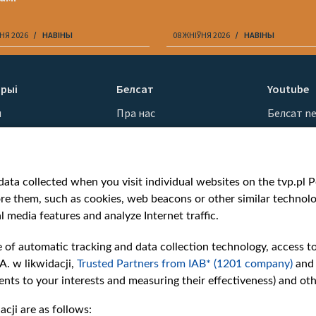
НЯ 2026
НАВІНЫ
08 ЖНІЎНЯ 2026
НАВІНЫ
рыі
Белсат
Youtube
ы
Пра нас
Белсат n
Кантакты
Белсат Sh
ванні
Місія
Белсат Li
н
Каштоўнасці «Белсату»
Жэстачай
ata collected when you visit individual websites on the tvp.pl Por
Як нас глядзець
Belsat En
re them, such as cookies, web beacons or other similar technolog
Узнагароды
Biełsat PL
l media features and analyze Internet traffic.
Міжнародная супраца
Белсат N
Ціск з боку ўладаў
Белсат Hi
e of automatic tracking and data collection technology, access t
Беларусі
Белсат Mu
A. w likwidacji,
Trusted Partners from IAB* (1201 company)
and
Як нас падтрымаць
Белсат D
nts to your interests and measuring their effectiveness) and ot
Правілы выкарыстання
cji are as follows:
матэрыялаў