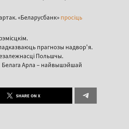
артак. «Беларусбанк»
просіць
рэмісцкім.
а падказваюць прагнозы надвор'я.
незалежнасці Польшчы.
 Белага Арла – найвышэйшай
SHARE ON X