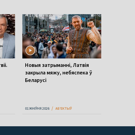
іі.
Новыя затрыманні, Латвія
закрыла мяжу, небяспека ў
Беларусі
01 ЖНІЎНЯ 2026
АБ'ЕКТЫЎ