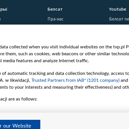
рыі
Белсат
Youtube
ы
Пра нас
Белсат n
Кантакты
Белсат Sh
ванні
Місія
Белсат Li
н
Каштоўнасці «Белсату»
Жэстачай
ata collected when you visit individual websites on the tvp.pl Por
Як нас глядзець
Belsat En
re them, such as cookies, web beacons or other similar technolog
Узнагароды
Biełsat PL
l media features and analyze Internet traffic.
Міжнародная супраца
Белсат N
Ціск з боку ўладаў
Белсат Hi
e of automatic tracking and data collection technology, access t
Беларусі
Белсат Mu
A. w likwidacji,
Trusted Partners from IAB* (1201 company)
and
Як нас падтрымаць
Белсат D
nts to your interests and measuring their effectiveness) and ot
Правілы выкарыстання
cji are as follows:
матэрыялаў
Інфармацыя аб
адпраўніку
Бяспека
er our Website