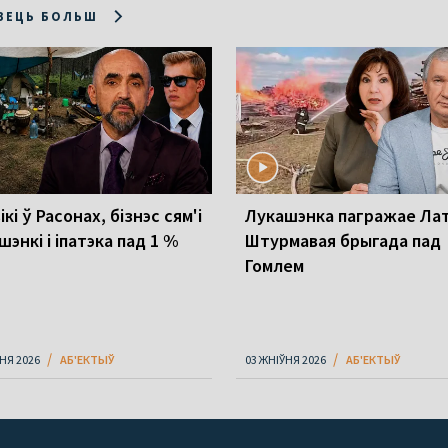
ЗЕЦЬ БОЛЬШ
ікі ў Расонах, бізнэс сям'і
Лукашэнка пагражае Латв
энкі і іпатэка пад 1 %
Штурмавая брыгада пад
Гомлем
НЯ 2026
АБ'ЕКТЫЎ
03 ЖНІЎНЯ 2026
АБ'ЕКТЫЎ