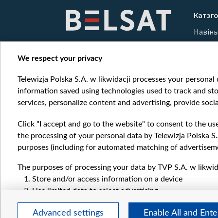
Катэго
Навін
Вайна
Мерка
We respect your privacy
Онлай
Telewizja Polska S.A. w likwidacji processes your personal d
information saved using technologies used to track and sto
services, personalize content and advertising, provide socia
Click "I accept and go to the website" to consent to the us
the processing of your personal data by Telewizja Polska S.
purposes (including for automated matching of advertiseme
The purposes of processing your data by TVP S.A. w likwida
Store and/or access information on a device
Use limited data to select advertising
Create profiles for personalised advertising
Advanced settings
Enable All and Ent
Use profiles to select personalised advertising