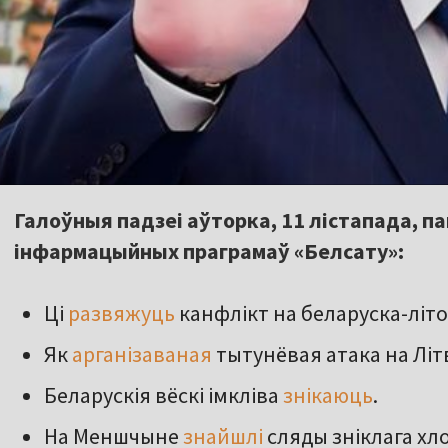
Галоўныя падзеі аўторка, 11 лістапада, па
інфармацыйных праграмаў «Белсату»:
Ці
развяжуць
канфлікт на беларуска-літ
Як
арганізаваная
тытунёвая атака на Лі
Беларускія вёскі імкліва
знікаюць
.
На Меншчыне
знайшлі
сляды зніклага хл