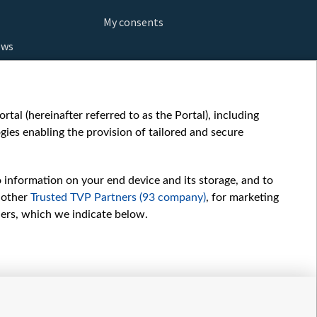
My consents
ews
orts
fe
шы мульт
tal (hereinafter referred to as the Portal), including
glish
ies enabling the provision of tailored and secure
ow
story
o information on your end device and its storage, and to
sic
 other
Trusted TVP Partners (93 company)
, for marketing
oc
hers, which we indicate below.