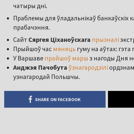
чатыры дні.
Праблемы для ўладальнікаў банкаўскіх к
прабачэння.
Сайт
Сяргея Ціханоўскага
прызналі
экст
Прыйшоў час
мяняць
гуму на аўтах: гэт
У Варшаве
прайшоў марш
з нагоды Дня 
Анджэя Пачобута
ўзнагародзілі
ордэнам
узнагародай Польшчы.
SHARE ON FACEBOOK