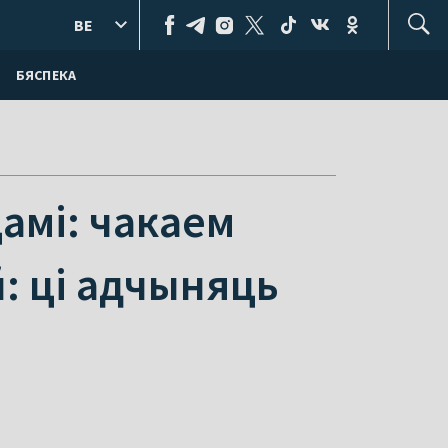
BE
БЯСПЕКА
амі: чакаем
: ці адчыняць