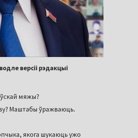
водле версіі рэдакцыі
оўскай мяжы?
тву? Маштабы ўражваюць.
опчыка, якога шукаюць ужо