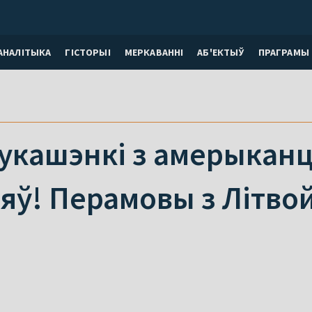
АНАЛІТЫКА
ГІСТОРЫІ
МЕРКАВАННI
АБ'ЕКТЫЎ
ПРАГРАМЫ
укашэнкі з амерыканц
ў! Перамовы з Літвой