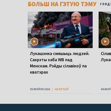
БОЛЬШ НА ГЭТУЮ ТЭМУ
ГЛЯД
Лукашэнка смяшыць людзей.
Сілав
Сакрэты хаба WB пад
Лукаш
Менскам. Рэйды сілавікоў па
кватэрах
05 ЖНІЎНЯ 2026
АБ'ЕКТЫЎ
04 ЖНІЎ