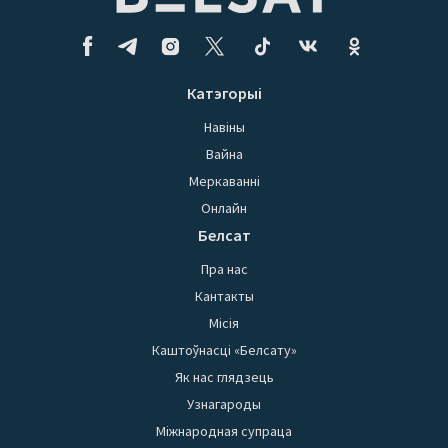
Катэгорыі
Навіны
Вайна
Меркаванні
Онлайн
Белсат
Пра нас
Кантакты
Місія
Каштоўнасці «Белсату»
Як нас глядзець
Узнагароды
Міжнародная супраца