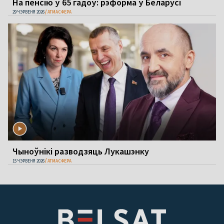
На пенсію ў 65 гадоў: рэформа ў Беларусі
29 ЧЭРВЕНЯ 2026
АТМАСФЕРА
Чыноўнікі разводзяць Лукашэнку
15 ЧЭРВЕНЯ 2026
АТМАСФЕРА