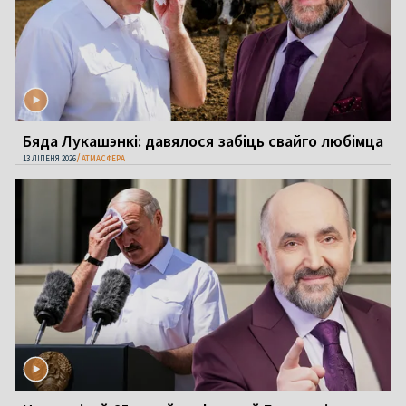
Бяда Лукашэнкі: давялося забіць свайго любімца
13 ЛІПЕНЯ 2026
АТМАСФЕРА