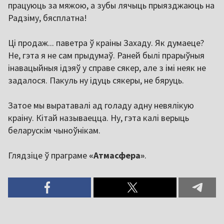
працуюць за мяжою, а зубы лячыць прыязджаюць на
Радзіму, бясплатна!
Ці продаж... паветра ў краіны Захаду. Як думаеце?
Не, гэта я не сам прыдумаў. Раней былі прарыўныя
інавацыйныя ідэяў у справе сякер, але з імі неяк не
задалося. Пакуль ну ідуць сякеры, не бяруць.
Затое мы выратавалі ад голаду адну невялікую
краіну. Кітай называецца. Ну, гэта калі верыць
беларускім чыноўнікам.
Глядзіце ў праграме
«Атмасфера»
.