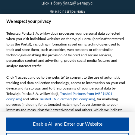
Ціск з боку ўладаў Беларусі
Як нас падтрымаць
Правілы выкарыстання матэрыялаў
We respect your privacy
Інфармацыя аб адпраўніку
Telewizja Polska S.A. w likwidacji processes your personal data collected
Бяспека
when you visit individual websites on the tvp.pl Portal (hereinafter referred
Youtube
to as the Portal), including information saved using technologies used to
track and store them, such as cookies, web beacons or other similar
Белсат news
technologies enabling the provision of tailored and secure services,
personalize content and advertising, provide social media features and
Белсат Shorts
analyze Internet traffic.
Белсат Life
Жэстачайшы мульт
Click "I accept and go to the website" to consent to the use of automatic
tracking and data collection technology, access to information on your end
Belsat English
device and its storage, and to the processing of your personal data by
Biełsat PL
Telewizja Polska S.A. w likwidacji,
Trusted Partners from IAB* (1201
company)
and other
Trusted TVP Partners (93 company)
, for marketing
Белсат Now
purposes (including for automated matching of advertisements to your
Белсат History
interests and measuring their effectiveness) and others, which we indicate
below.
Белсат Music
Enable All and Enter our Website
Белсат Doc
The purposes of processing your data by TVP S.A. w likwidacji are as
follows: