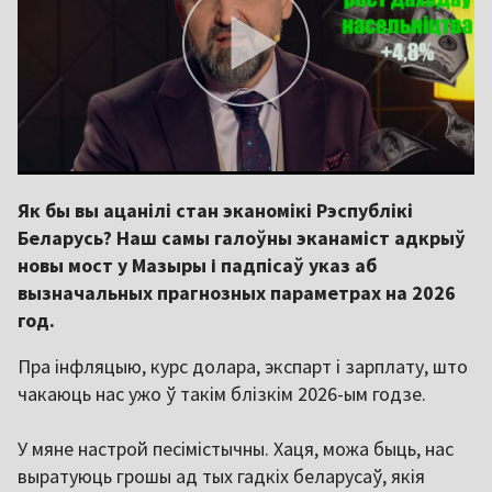
Як бы вы ацанілі стан эканомікі Рэспублікі
Беларусь? Наш самы галоўны эканаміст адкрыў
новы мост у Мазыры i падпісаў указ аб
вызначальных прагнозных параметрах на 2026
год.
Пра інфляцыю, курс долара, экспарт і зарплату, што
чакаюць нас ужо ў такім блізкім 2026-ым годзе.
У мяне настрой песімістычны. Хаця, можа быць, нас
выратуюць грошы ад тых гадкіх беларусаў, якія