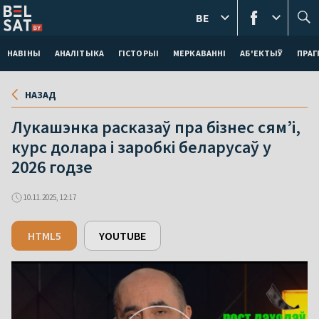
BE
НАВІНЫ
АНАЛІТЫКА
ГІСТОРЫІ
МЕРКАВАННI
АБ'ЕКТЫЎ
ПРАГ
НАЗАД
Лукашэнка расказаў пра бізнес сям’і,
курс долара і заробкі беларусаў у
2026 годзе
10.11.2025, 12:17
HTML5
YOUTUBE