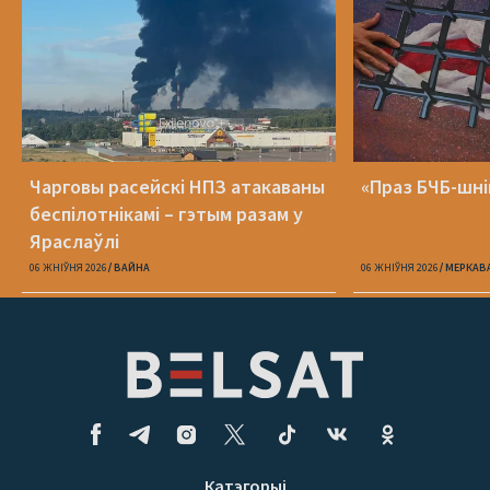
Чарговы расейскі НПЗ атакаваны
«Праз БЧБ-шні
беспілотнікамі – гэтым разам у
Яраслаўлі
06 ЖНІЎНЯ 2026
ВАЙНА
06 ЖНІЎНЯ 2026
МЕРКАВ
Катэгорыі