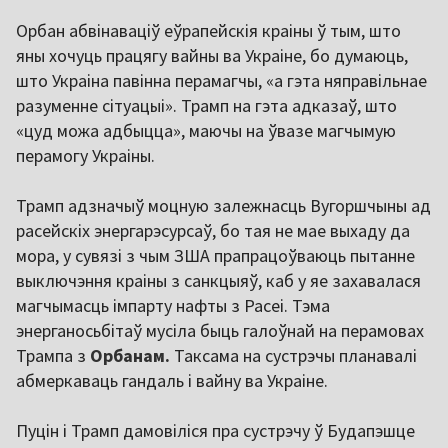
Орбан абвінаваціў еўрапейскія краіны ў тым, што
яны хочуць працягу вайны ва Украіне, бо думаюць,
што Украіна павінна перамагчы, «а гэта няправільнае
разуменне сітуацыі». Трамп на гэта адказаў, што
«цуд можа адбыцца», маючы на ўвазе магчымую
перамогу Украіны.
Трамп адзначыў моцную залежнасць Вугоршчыны ад
расейскіх энергарэсурсаў, бо тая не мае выхаду да
мора, у сувязі з чым ЗША прапрацоўваюць пытанне
выключэння краіны з санкцыяў, каб у яе захавалася
магчымасць імпарту нафты з Расеі. Тэма
энерганосьбітаў мусіла быць галоўнай на перамовах
Трампа з
Орбанам.
Таксама на сустрэчы планавалі
абмеркаваць гандаль і вайну ва Украіне.
Пуцін і Трамп дамовіліся пра сустрэчу ў Будапэшце