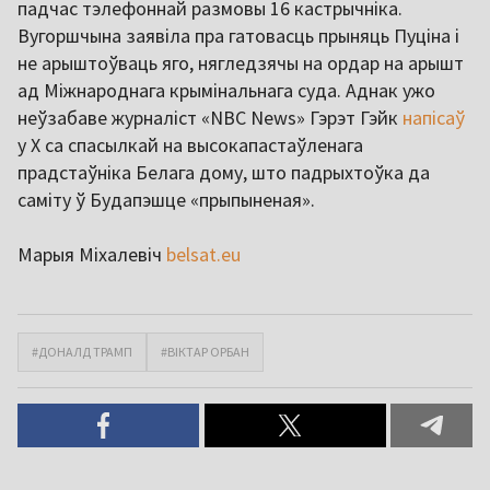
падчас тэлефоннай размовы 16 кастрычніка.
Вугоршчына заявіла пра гатовасць прыняць Пуціна і
не арыштоўваць яго, нягледзячы на ордар на арышт
ад Міжнароднага крымінальнага суда. Аднак ужо
неўзабаве журналіст «NBC News» Гэрэт Гэйк
напісаў
у Х са спасылкай на высокапастаўленага
прадстаўніка Белага дому, што падрыхтоўка да
саміту ў Будапэшце «прыпыненая».
Марыя Міхалевіч
belsat.eu
#ДОНАЛД ТРАМП
#ВІКТАР ОРБАН