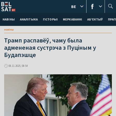
BE
НАВІНЫ
АНАЛІТЫКА
ГІСТОРЫІ
МЕРКАВАННI
АБ'ЕКТЫЎ
ПРАГ
навіны
Трамп распавёў, чаму была
адмененая сустрэча з Пуціным у
Будапэшце
08.11.2025, 08:54