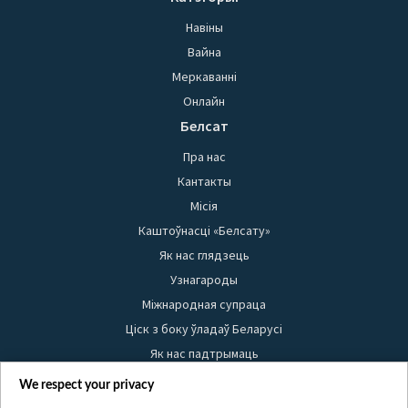
Навіны
Вайна
Меркаванні
Онлайн
Белсат
Пра нас
Кантакты
Місія
Каштоўнасці «Белсату»
Як нас глядзець
Узнагароды
Міжнародная супраца
Ціск з боку ўладаў Беларусі
Як нас падтрымаць
Правілы выкарыстання матэрыялаў
We respect your privacy
Інфармацыя аб адпраўніку