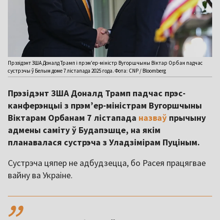
Прэзідэнт ЗША Доналд Трамп і прэм'ер-міністр Вугоршчыны Віктар Орбан падчас
сустрэчы ў Белым доме 7 лістапада 2025 года. Фота: CNP / Bloomberg
Прэзідэнт ЗША Доналд Трамп падчас прэс-
канферэнцыі з прэм’ер-міністрам Вугоршчыны
Віктарам Орбанам 7 лістапада
назваў
прычыну
адмены саміту ў Будапэшце, на якім
планавалася сустрэча з Уладзімірам Пуціным.
Сустрэча цяпер не адбудзецца, бо Расея працягвае
вайну ва Украіне.
,,