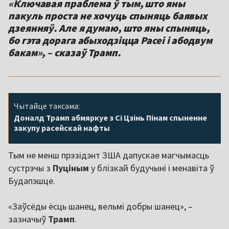
«Ключавая праблема ў тым, што яны
пакуль проста не хочуць спыняць баявых
дзеянняў. Але я думаю, што яны спыняць,
бо гэта дорага абыходзіцца Расеі і абодвум
бакам», – сказаў Трамп.
Чытайце таксама:
Доналд Трамп абмяркуе з Сі Цзінь Пінам спыненне
закупу расейскай нафты
Тым не менш прэзідэнт ЗША дапускае магчымасць
сустрэчы з
Пуціным
у блізкай будучыні і менавіта ў
Будапэшце.
«Заўсёды ёсць шанец, вельмі добры шанец», –
зазначыў
Трамп
.