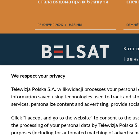
стала вядома пра іх 6 жніўня
спёкі
06 ЖНІЎНЯ 2026
НАВІНЫ
06 ЖНІЎ
Item
1
Катэго
of
Навін
10
Вайна
Мерка
We respect your privacy
Онлай
Telewizja Polska S.A. w likwidacji processes your personal d
information saved using technologies used to track and sto
services, personalize content and advertising, provide socia
Click "I accept and go to the website" to consent to the us
the processing of your personal data by Telewizja Polska S.
purposes (including for automated matching of advertiseme