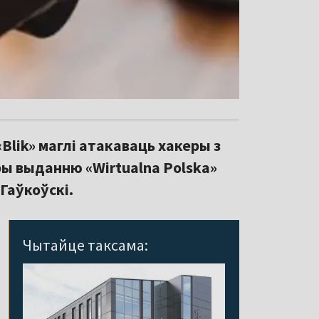
lik» маглі атакаваць хакеры з
ы выданню «Wirtualna Polska»
Гаўкоўскі.
Чытайце таксама: