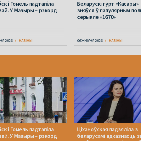
ск і Гомель падтапіла
Беларускі гурт «Касары»
вай. У Мазыры – рэкорд
зняўся ў папулярным пол
серыяле «1670»
НЯ 2026
НАВІНЫ
06 ЖНІЎНЯ 2026
НАВІНЫ
ск і Гомель падтапіла
Ціханоўская падзяліла з
вай. У Мазыры – рэкорд
беларусамі адказнасць з