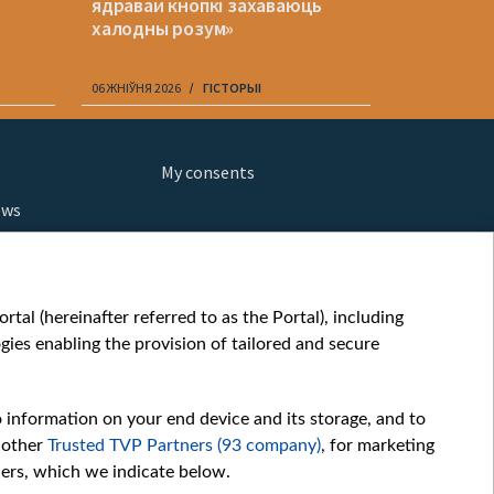
й
ядравай кнопкі захаваюць
серыяле 
халодны розум»
06 ЖНІЎНЯ 2026
ГІСТОРЫІ
06 ЖНІЎНЯ 202
My consents
ews
orts
fe
шы мульт
tal (hereinafter referred to as the Portal), including
glish
ies enabling the provision of tailored and secure
ow
story
o information on your end device and its storage, and to
sic
 other
Trusted TVP Partners (93 company)
, for marketing
oc
hers, which we indicate below.