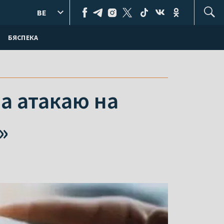
BE
БЯСПЕКА
за атакаю на
»