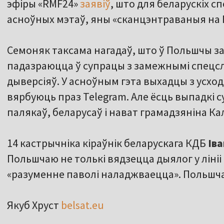
эфіры «RMF24»
заявіў
, што для беларускіх 
асноўных мэтаў, яны «сканцэнтраваныя на 
Семоняк таксама нагадаў, што ў Польшчы за
падазраюцца ў супрацы з замежнымі спецслу
дыверсіяў. У асноўным гэта выхадцы з усход
вярбуюць праз Telegram. Але ёсць выпадкі 
палякаў, беларусаў і нават грамадзяніна Кал
14 кастрычніка кіраўнік беларускага КДБ
Ів
Польшчаю не толькі вядзецца дыялог у лініі
«разуменне паволі наладжваецца». Польшча
Якуб Хруст
belsat.eu