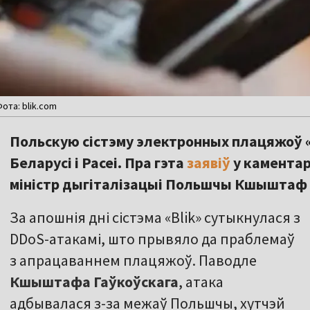
Фота: blik.com
Польскую сістэму электронных плацяжоў «B
Беларусі і Расеі. Пра гэта
заявіў
у каментар
міністр дыгіталізацыі Польшчы Кшыштаф 
За апошнія дні сістэма «Blik» сутыкнулася з
DDoS-атакамі, што прывяло да праблемаў
з апрацаваннем плацяжоў. Паводле
Кшыштафа Гаўкоўскага
, атака
адбывалася з-за межаў Польшчы, хутчэй