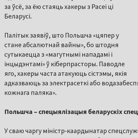
за ўсё, за ёю стаяць хакеры з Расеі ці
Беларусі.
Палітык заявіў, што Польшча «цяпер у
стане абсалютнай вайны», бо штодня
сутыкаецца з «магутнымі нападамі і
інцыдэнтамі» ў кіберпрасторы. Паводле
яго, хакеры часта атакуюць сістэмы, якія
адказваюць за электрасеткі або водазабесп
кожнага паляка».
Польшча – спецыялізацыя беларускіх спе
У сваю чаргу міністр-каардынатар спецсл