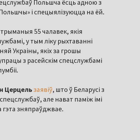
спецслужбаў Польшча ёсць адною з
Польшчы» і спецыялізуюцца на ёй.
трыманыя 55 чалавек, якія
жбамі, у тым ліку рыхтаванні
няй Украіны, якіх за грошы
супрацы з расейскім спецслужбамі
умбіі.
ан Церцель
заявіў
, што ў Беларусі з
 спецслужбаў, але нават паміж імі
 гэта зняпраўджвае.