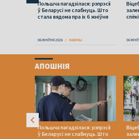
раўся ў
Польшча пагадзілася: рэпрэсіі
Віцеб
па зброю
ў Беларусі не слабнуць. Што
зале
стала вядома пра іх 6 жніўня
спёкі
06 ЖНІЎНЯ 2026
НАВІНЫ
06 ЖНІЎ
Item
1
АПОШНІЯ
of
4
я: «Не
Польшча пагадзілася: рэпрэсіі
Віцеб
амі у
ў Беларусі не слабнуць. Што
зале