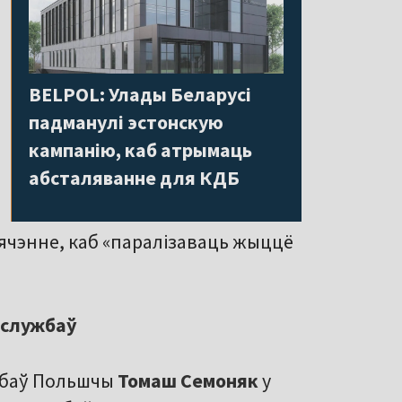
BELPOL: Улады Беларусі
падманулі эстонскую
кампанію, каб атрымаць
абсталяванне для КДБ
ячэнне, каб «паралізаваць жыццё
цслужбаў
ужбаў Польшчы
Томаш Семоняк
у