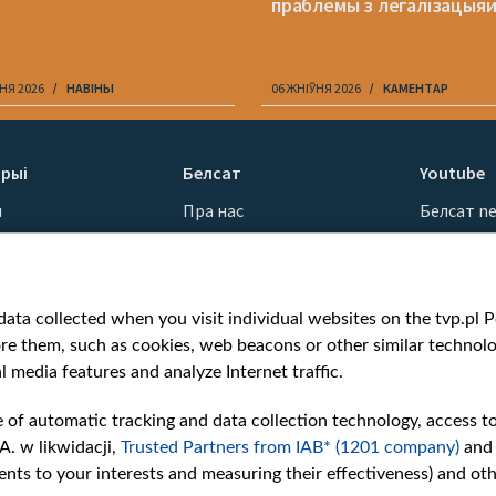
праблемы з легалізацыя
НЯ 2026
НАВІНЫ
06 ЖНІЎНЯ 2026
КАМЕНТАР
рыі
Белсат
Youtube
ы
Пра нас
Белсат n
Кантакты
Белсат Sh
ванні
Місія
Белсат Li
н
Каштоўнасці «Белсату»
Жэстачай
ata collected when you visit individual websites on the tvp.pl Por
Як нас глядзець
Belsat En
re them, such as cookies, web beacons or other similar technolog
Узнагароды
Biełsat PL
l media features and analyze Internet traffic.
Міжнародная супраца
Белсат N
Ціск з боку ўладаў
Белсат Hi
e of automatic tracking and data collection technology, access t
Беларусі
Белсат Mu
A. w likwidacji,
Trusted Partners from IAB* (1201 company)
and
Як нас падтрымаць
Белсат D
nts to your interests and measuring their effectiveness) and ot