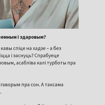
рыемным і здаровым?
 кавы спіце на хадзе – а без
іцца і заснуць? Спрабуеце
ровым, асабліва калі турботы пра
гаворым пра сон. А таксама
.