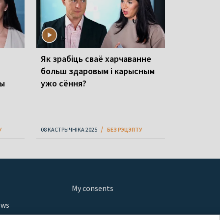
Як зрабіць сваё харчаванне
больш здаровым і карысным
сы
ужо сёння?
У
08 КАСТРЫЧНІКА 2025
БЕЗ РЭЦЭПТУ
My consents
ews
orts