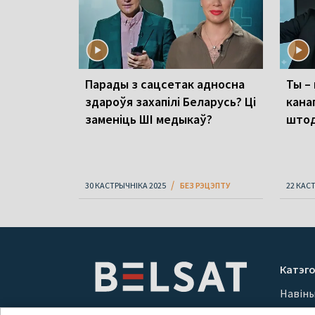
Парады з сацсетак адносна
Ты –
здароўя захапілі Беларусь? Ці
кана
заменіць ШІ медыкаў?
што
30 КАСТРЫЧНІКА 2025
БЕЗ РЭЦЭПТУ
22 КАС
Катэго
Навін
Вайна