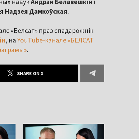
ных навук
Андрэй Белавешкін
і
ўя
Надзея Дамкоўская
.
нале «Белсат» праз спадарожнік
йн
, на
YouTube-канале «БЕЛСАТ
раграмы»
.
SHARE ON X