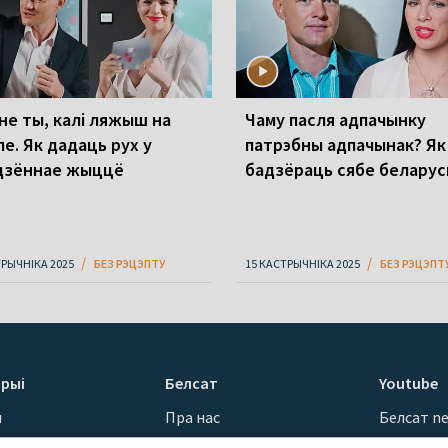
 не ты, калі ляжыш на
Чаму пасля адпачынку
пе. Як дадаць рух у
патрэбны адпачынак? Як
дзённае жыццё
бадзёраць сябе белару
ТРЫЧНІКА 2025
БЕЗ РЭЦЭПТУ
15 КАСТРЫЧНІКА 2025
БЕЗ РЭЦЭПТ
рыі
Белсат
Youtube
ы
Пра нас
Белсат n
Кантакты
Белсат Sh