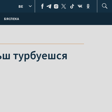
BE
БЯСПЕКА
льш турбуешся