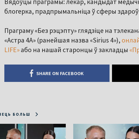
Вядоўцы праграмы: лекар, кандыдат медыч
блогерка, прадпрымальніца ў сферы здаро
Праграму «Без рэцэпту» глядзіце на тэлека
«Астра 4A» (ранейшая назва «Sirius 4»),
онла
LIFE»
або на нашай старонцы ў закладцы
«П
SHARE ON FACEBOOK
ЗЕЦЬ БОЛЬШ