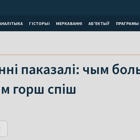
АНАЛІТЫКА
ГІСТОРЫІ
МЕРКАВАННI
АБ'ЕКТЫЎ
ПРАГРАМЫ
нні паказалі: чым бо
ым горш спіш
E