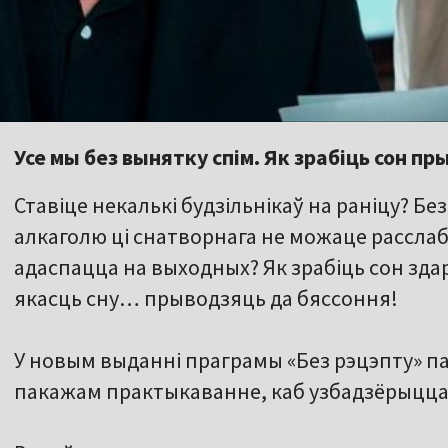
Усе мы без вынятку спім. Як зрабіць сон п
Ставіце некалькі будзільнікаў на раніцу? Без
алкаголю ці снатворнага не можаце расслаб
адаспацца на выходных? Як зрабіць сон зда
якасць сну… прыводзяць да бяссоння!
У новым выданні праграмы «Без рэцэпту» па
пакажам практыкаванне, каб узбадзёрыцца