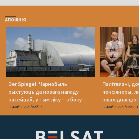
АПОШНІЯ
Der Spiegel: Чарнобыль
Палітвязні, до
рыхтуюць да новага нападу
пенсіянеры, л
расейцаў, у тым ліку – з боку
інваліднасцю:
Беларусі
патрэбная дапа
10 ЖНІЎНЯ 2026
ВАЙНА
10 ЖНІЎНЯ 2026
НАВІНЫ