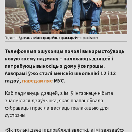
Падлеткі. Здымак мае ілюстрацыйны характар. Фота: pexels.com
Тэлефонныя ашуканцы пачалі выкарыстоўваць
новую схему падману – палохаюць дзяцей і
патрабуюць выносіць з дому ўсе грошы.
Ахвярамі ўжо сталі менскія школьнікі 12 і 13
гадоў,
паведамляе
МУС.
Каб падмануць дзяцей, з імі ў інтэрнэце нібыта
знаёмілася дзяўчынка, якая прапаноўвала
сябраваць і прасіла даслаць геалакацыю для
сустрэчы.
«Як толькі дзеці адпраўлялі звесткі, з імі звязваўся