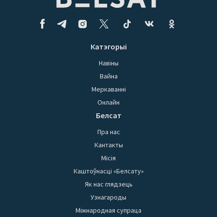
Катэгорыі
Навіны
Вайна
Меркаванні
Онлайн
Белсат
Пра нас
Кантакты
Місія
Каштоўнасці «Белсату»
Як нас глядзець
Узнагароды
Міжнародная супраца