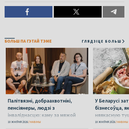
БОЛЬШ ПА ГЭТАЙ ТЭМЕ
ГЛЯДЗІЦЕ БОЛЬШ
Палітвязні, добраахвотнікі,
У Беларусі за
пенсіянеры, людзі з
бізнесоўца, я
інваліднасцю: каму за мяжой
няякасную ту
патрэбная дапамога і якая
вайскоўцам
10 ЖНІЎНЯ 2026
НАВІНЫ
10 ЖНІЎНЯ 2026
НАВІНЫ