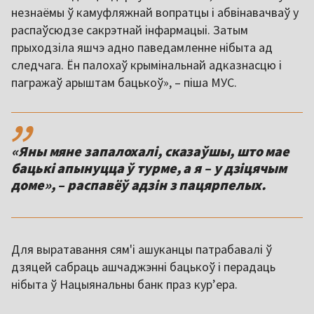
незнаёмы ў камуфляжнай вопратцы і абвінавачваў у
распаўсюдзе сакрэтнай інфармацыі. Затым
прыходзіла яшчэ адно паведамленне нібыта ад
следчага. Ён палохаў крымінальнай адказнасцю і
пагражаў арыштам бацькоў», – піша МУС.
,,
«Яны мяне запалохалі, сказаўшы, што мае
бацькі апынуцца ў турме, а я – у дзіцячым
доме», – распавёў адзін з пацярпелых.
Для выратавання сям'і ашуканцы патрабавалі ў
дзяцей сабраць ашчаджэнні бацькоў і перадаць
нібыта ў Нацыянальны банк праз курʼера.