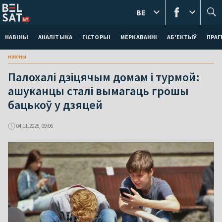
BE
НАВІНЫ
АНАЛІТЫКА
ГІСТОРЫІ
МЕРКАВАННI
АБ'ЕКТЫЎ
ПРАГ
навіны
Палохалі дзіцячым домам і турмой:
ашуканцы сталі вымагаць грошы
бацькоў у дзяцей
04.11.2025, 09:06