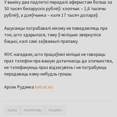
У выніку два падлеткі перадалі аферыстам больш за
50 тысяч беларускіх рублёў: хлопчык – 1,6 тысячы
рублёў, а дзяўчынка – каля 17 тысяч долараў.
Ашуканцы патрабавалі нікому не паведамляць пра
тое, што здарылася, таму ў міліцыю звярнуліся
бацькі, калі самі заўважылі прапажу.
МУС нагадвае, што працаўнікі міліцыі не гавораць
праз тэлефон пра вашую датычнасць да злачынства,
не тэлефануюць праз відэасувязь і не патрабуюць
перадаваць каму-небудзь грошы.
Арсен Рудэнка
belsat.eu
#ДЗЕЦІ
#АШУКАНЦЫ
#ПАДМАН