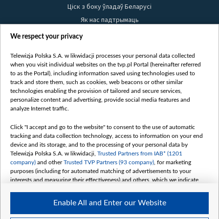
Ціск з боку ўладаў Беларусі
Як нас падтрымаць
Правілы выкарыстання матэрыялаў
We respect your privacy
Інфармацыя аб адпраўніку
Telewizja Polska S.A. w likwidacji processes your personal data collected
Бяспека
when you visit individual websites on the tvp.pl Portal (hereinafter referred
Youtube
to as the Portal), including information saved using technologies used to
track and store them, such as cookies, web beacons or other similar
Белсат news
technologies enabling the provision of tailored and secure services,
personalize content and advertising, provide social media features and
Белсат Shorts
analyze Internet traffic.
Белсат Life
Click "I accept and go to the website" to consent to the use of automatic
Жэстачайшы мульт
tracking and data collection technology, access to information on your end
Belsat English
device and its storage, and to the processing of your personal data by
Telewizja Polska S.A. w likwidacji,
Trusted Partners from IAB* (1201
Biełsat PL
company)
and other
Trusted TVP Partners (93 company)
, for marketing
Белсат Now
purposes (including for automated matching of advertisements to your
interests and measuring their effectiveness) and others, which we indicate
Белсат History
below.
Белсат Music
Enable All and Enter our Website
The purposes of processing your data by TVP S.A. w likwidacji are as
Белсат Doc
follows: