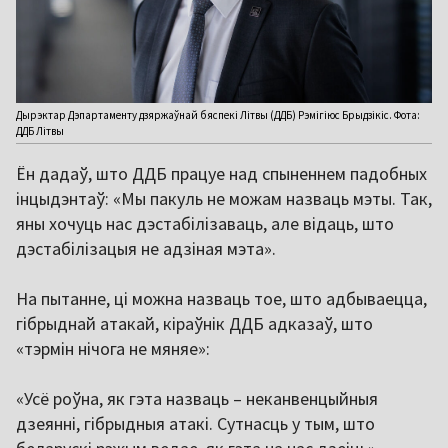
Дырэктар Дэпартаменту дзяржаўнай бяспекі Літвы (ДДБ) Рэмігіюс Брыдзікіс. Фота:
ДДБ Літвы
Ён дадаў, што ДДБ працуе над спыненнем падобных
інцыдэнтаў: «Мы пакуль не можам назваць мэты. Так,
яны хочуць нас дэстабілізаваць, але відаць, што
дэстабілізацыя не адзіная мэта».
На пытанне, ці можна назваць тое, што адбываецца,
гібрыднай атакай, кіраўнік ДДБ адказаў, што
«тэрмін нічога не мяняе»:
«Усё роўна, як гэта назваць – неканвенцыйныя
дзеянні, гібрыдныя атакі. Сутнасць у тым, што