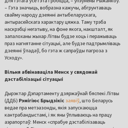
для гэтага ўсё гэта і робіцца, – упэўнены Рыжанкоў.
– Гэта значыць, вобразна кажучы, абгрунтаваць
свайму народу дзеянні антыбеларускага,
антырасейскага характару цяжка. Таму трэба
наскрэбці негатыву, на фоне якога, накшталт, як
запалоханы жыхар Літвы будзе хоць і перажываць
праз нагнятанне сітуацыі, але будзе падтрымліваць
дзеянні ўладаў, бо гэта ж сапраўды пагроза з
Усходу».
Вільня абвінаваціла Менск у свядомай
дэстабілізацыі сітуацыі
Дырэктар Дэпартаменту дзяржаўнай бяспекі Літвы
(ДДБ)
Рэмігіюс Брыдзікіс
заявіў
, што Беларусь
ведае пра метэазонды, якія запускаюцца
кантрабандыстамі, і як яны ўплываюць на працу
аэрапортаў: Менск «спрабуе дэстабілізаваць