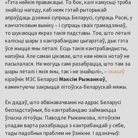
«Гэта нейкія правакацыі. То бок, калі камусьці трэба
знайсці нагоду, каб неяк гэтай рыторыкай
апраўдаць дзеянні супраць Беларусі, супраць Расеі, у
канчатковым выніку – і супраць сваіх грамадзянаў,
то шукаюцца якраз такія падставы. Тое, што лёталі
калісьці шары з кантрабандаю цыгарэтаў, дык гэта
ўсё жыццё яны лёталі. Ёсць такія кантрабандысты,
напэўна. Але самае цікавае, што нам ніякіх нотаў не
пасылалася. Не могуць самі разабрацца, што там за
шары лёталі і якія яны, так і не знайшлі», –
сказаў
кіраўнік МЗС Беларусі
Максім Рыжанкоў
,
каментуючы закрыццё літоўска-беларускай мяжы.
Ён дадаў, што абвінавачванні на адрас Беларусі
беспадстаўныя, бо кантрабандаю займаюцца
ўласна літоўцы. Паводле Рыжанкова, літоўскім
уладам варта разабрацца з кантрабандай у сябе,
тады падобных праблем не ўзнікне. І адзначыў: