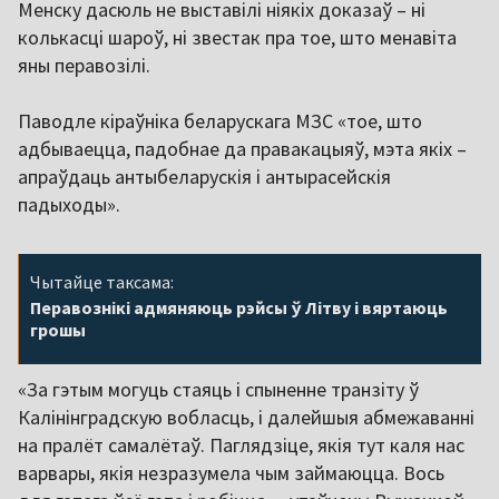
Менску дасюль не выставілі ніякіх доказаў – ні
колькасці шароў, ні звестак пра тое, што менавіта
яны перавозілі.
Паводле кіраўніка беларускага МЗС «тое, што
адбываецца, падобнае да правакацыяў, мэта якіх –
апраўдаць антыбеларускія і антырасейскія
падыходы».
Чытайце таксама:
Перавознікі адмяняюць рэйсы ў Літву і вяртаюць
грошы
«За гэтым могуць стаяць і спыненне транзіту ў
Калінінградскую вобласць, і далейшыя абмежаванні
на пралёт самалётаў. Паглядзіце, якія тут каля нас
варвары, якія незразумела чым займаюцца. Вось