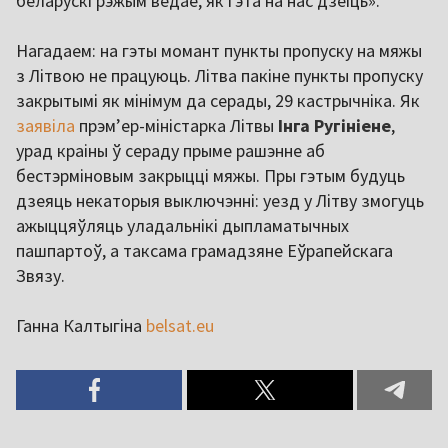
беларускі рэжым ведае, як гэта на нас дзеіць».
Нагадаем: на гэты момант пункты пропуску на мяжы
з Літвою не працуюць. Літва пакіне пункты пропуску
закрытымі як мінімум да серады, 29 кастрычніка. Як
заявіла
прэмʼер-міністарка Літвы
Інга Ругініене
,
урад краіны ў сераду прыме рашэнне аб
бестэрміновым закрыцці мяжы. Пры гэтым будуць
дзеяць некаторыя выключэнні: уезд у Літву змогуць
ажыццяўляць уладальнікі дыпламатычных
пашпартоў, а таксама грамадзяне Еўрапейскага
Звязу.
Ганна Калтыгіна
belsat.eu