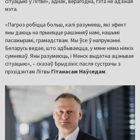
сітуацыю ў Літве», аднак, верагодна, гэта не адзіная
мэта.
«Пагроз робіцца больш, калі разумееш, які эфект
яны даюць на прыняцце рашэнняў намі, нашымі
пасажырамі, грамадствам. Мы ўсе ў напружанні.
Беларусь ведае, што адбываецца, у мяне няма ніякіх
сумневаў. Яны разумеюць, і Менск выдатна ацэньвае
сітуацыю», – сказаў Брыдзікіс пасля сустрэчы з
прэзідэнтам Літвы
Гітанасам Наўседам
.