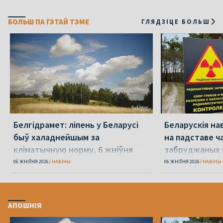
БОЛЬШ ПА ГЭТАЙ ТЭМЕ
ГЛЯДЗІЦЕ БОЛЬШ
Белгідрамет: ліпень у Беларусі
Беларускія на
быў халаднейшым за
на падставе ча
кліматычную норму, 6 жніўня
забруджаных 
будзе +40°С
06 ЖНІЎНЯ 2026
НАВІНЫ
06 ЖНІЎНЯ 2026
НАВІНЫ
АПОШНІЯ