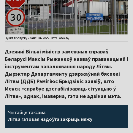
Пункт пропуску «Каменны Лог». Фота: abw.by
Дзеянні Вільні міністр замежных справаў
Беларусі Максім Рыжанкоў назваў правакацыяй і
інструментам запалохвання народу Літвы.
Дырэктар Дэпартаменту дзяржаўнай бяспекі
Літвы (ДДБ) Рэмігіюс Брыдзікіс заявіў, што
Менск «спрабуе дэстабілізаваць сітуацыю ў
Літве», аднак, імаверна, гэта не адзіная мэта.
Чытайце таксама:
Літва гатовая надоўга закрыць мяжу