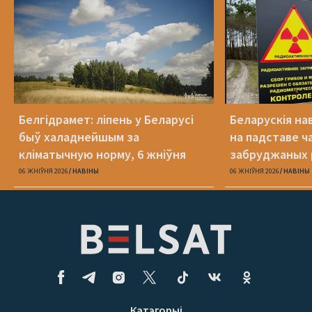
Белгідрамет: ліпень у Беларусі
Беларускія на
быў халаднейшым за
на падставе ча
кліматычную норму, 6 жніўня
забруджаных 
будзе +40°С
06 ЖНІЎНЯ 2026
НАВІНЫ
06 ЖНІЎНЯ 2026
НАВІНЫ
Катэгорыі