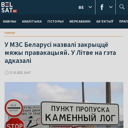
BE
НАВІНЫ
АНАЛІТЫКА
ГІСТОРЫІ
МЕРКАВАННI
АБ'ЕКТЫЎ
ПРАГ
навіны
У МЗС Беларусі назвалі закрыццё
мяжы правакацыяй. У Літве на гэта
адказалі
27.10.2025, 16:47