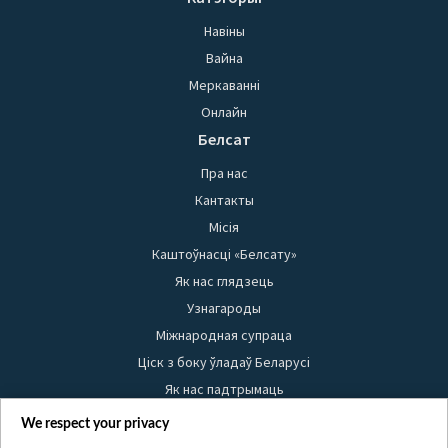
Навіны
Вайна
Меркаванні
Онлайн
Белсат
Пра нас
Кантакты
Місія
Каштоўнасці «Белсату»
Як нас глядзець
Узнагароды
Міжнародная супраца
Ціск з боку ўладаў Беларусі
Як нас падтрымаць
Правілы выкарыстання матэрыялаў
We respect your privacy
Інфармацыя аб адпраўніку