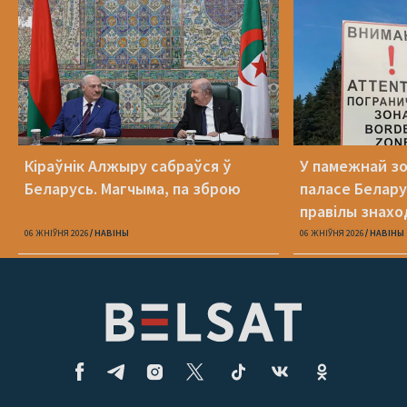
Кіраўнік Алжыру сабраўся ў
У памежнай з
Беларусь. Магчыма, па зброю
паласе Белару
правілы знах
06 ЖНІЎНЯ 2026
НАВІНЫ
06 ЖНІЎНЯ 2026
НАВІНЫ