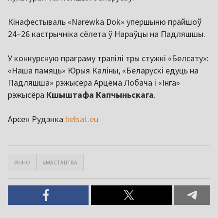
Кінафестываль «Narewka Dok» упершыню прайшоў
24–26 кастрычніка сёлета ў Нараўцы на Падляшшы.
У конкурсную праграму трапілі тры стужкі «Белсату»:
«Наша памяць» Юрыя Каліны, «Беларускі едуць на
Падляшша» рэжысёра Арцёма Лобача і «Інга»
рэжысёра
Кшыштафа Капчыньскага
.
Арсен Рудэнка
belsat.eu
#КІНО
#МАСТАЦТВА