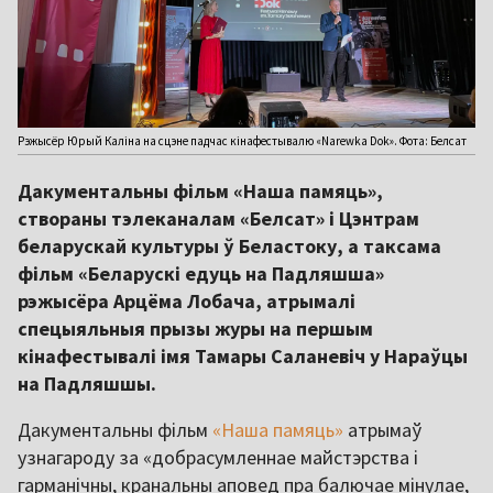
Рэжысёр Юрый Каліна на сцэне падчас кінафестывалю «Narewka Dok». Фота: Белсат
Дакументальны фільм «Наша памяць»,
створаны тэлеканалам «Белсат» і Цэнтрам
беларускай культуры ў Беластоку, а таксама
фільм «Беларускі едуць на Падляшша»
рэжысёра Арцёма Лобача, атрымалі
спецыяльныя прызы журы на першым
кінафестывалі імя Тамары Саланевіч у Нараўцы
на Падляшшы.
Дакументальны фільм
«Наша памяць»
атрымаў
узнагароду за «добрасумленнае майстэрства і
гарманічны, кранальны аповед пра балючае мінулае,