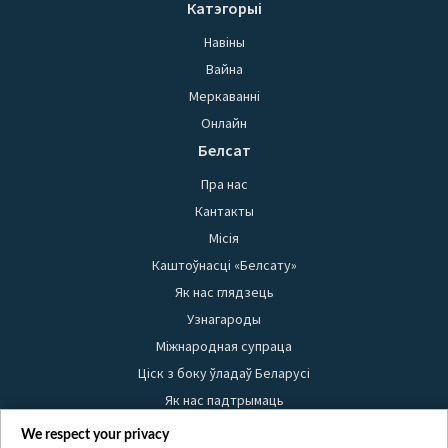
Катэгорыі
Навіны
Вайна
Меркаванні
Онлайн
Белсат
Пра нас
Кантакты
Місія
Каштоўнасці «Белсату»
Як нас глядзець
Узнагароды
Міжнародная супраца
Ціск з боку ўладаў Беларусі
Як нас падтрымаць
Правілы выкарыстання матэрыялаў
We respect your privacy