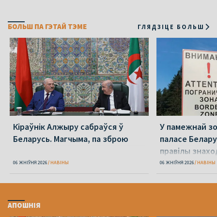
БОЛЬШ ПА ГЭТАЙ ТЭМЕ
ГЛЯДЗІЦЕ БОЛЬШ
Кіраўнік Алжыру сабраўся ў
У памежнай з
Беларусь. Магчыма, па зброю
паласе Белару
правілы знах
06 ЖНІЎНЯ 2026
НАВІНЫ
06 ЖНІЎНЯ 2026
НАВІНЫ
АПОШНІЯ