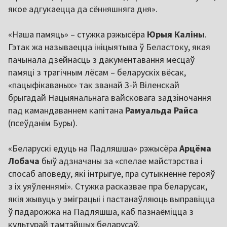
якое адгукаецца да сённяшняга дня».
«Наша памяць» – стужка рэжысёра
Юрыя Каліны
.
Гэтак жа называецца ініцыятыва ў Беластоку, якая
пачынала дзейнасць з дакументавання месцаў
памяці з трагічным лёсам – беларускіх вёсак,
«пацыфікаваных» так званай 3-й Віленскай
брыгадай Нацыянальнага вайсковага задзіночання
пад камандаваннем капітана
Рамуальда Райса
(псеўданім Буры).
«Беларускі едуць на Падляшша» рэжысёра
Арцёма
Лобача
быў адзначаны за «спелае майстэрства і
спосаб аповеду, які інтрыгуе, пра сутыкненне герояў
з іх уяўленнямі». Стужка расказвае пра беларусак,
якія жывуць у эміграцыі і пастанаўляюць выправіцца
ў падарожжа на Падляшша, каб пазнаёміцца з
культурай тамтэйшых беларусаў.