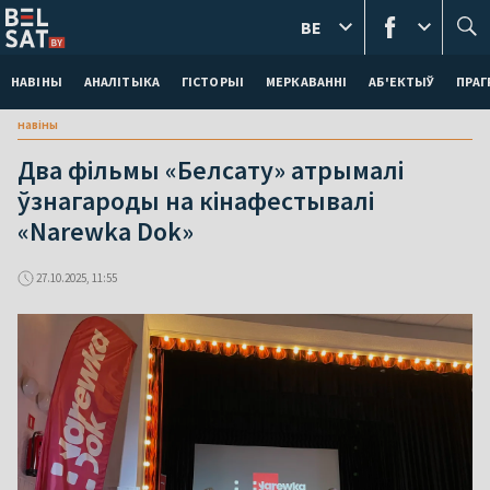
BE
НАВІНЫ
АНАЛІТЫКА
ГІСТОРЫІ
МЕРКАВАННI
АБ'ЕКТЫЎ
ПРАГ
навіны
Два фільмы «Белсату» атрымалі
ўзнагароды на кінафестывалі
«Narewka Dok»
27.10.2025, 11:55