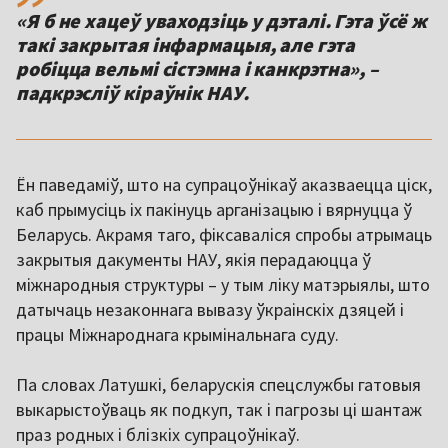
«Я б не хацеў уваходзіць у дэталі. Гэта ўсё ж
такі закрытая інфармацыя, але гэта
робіцца вельмі сістэмна і канкрэтна», –
падкрэсліў кіраўнік НАУ.
Ён паведаміў, што на супрацоўнікаў аказваецца ціск,
каб прымусіць іх пакінуць арганізацыю і вярнуцца ў
Беларусь. Акрамя таго, фіксаваліся спробы атрымаць
закрытыя дакументы НАУ, якія перадаюцца ў
міжнародныя структуры – у тым ліку матэрыялы, што
датычаць незаконнага вывазу ўкраінскіх дзяцей і
працы Міжнароднага крымінальнага суду.
Па словах Латушкі, беларускія спецслужбы гатовыя
выкарыстоўваць як подкуп, так і пагрозы ці шантаж
праз родных і блізкіх супрацоўнікаў.