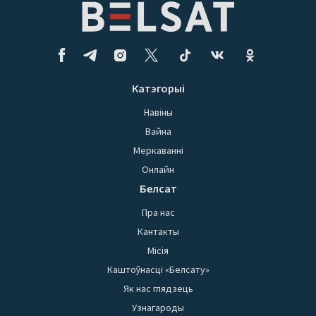
Катэгорыі
Навіны
Вайна
Меркаванні
Онлайн
Белсат
Пра нас
Кантакты
Місія
Каштоўнасці «Белсату»
Як нас глядзець
Узнагароды