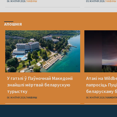
беларусаў
06 ЖНІЎНЯ 2026
НАВІНЫ
05 ЖНІЎНЯ 2026
НАВІНЫ
АПОШНІЯ
У гатэлі ў Паўночнай Македоніі
Атакі на Wildb
знайшлі мёртвай беларускую
папросіць Пуц
турыстку
беларускаму б
06 ЖНІЎНЯ 2026
НАВІНЫ
06 ЖНІЎНЯ 2026
КАМЕНТ