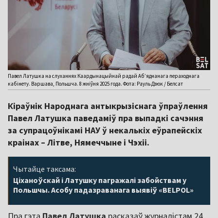
Павел Латушка на слуханнях Каардынацыйнай радай Аб’яднанага пераходнага
кабінету. Варшава, Польшча. 8 жніўня 2025 года. Фота: Рауль Дзюк / Белсат
Кіраўнік Народнага антыкрызіснага ўпраўлення
Павел Латушка паведаміў пра выпадкі сачэння
за супрацоўнікамі НАУ ў некалькіх еўрапейскіх
краінах – Літве, Нямеччыне і Чэхіі.
Чытайце таксама:
Ціханоўскай і Латушку пагражалі забойствам у
Польшчы. Асобу падазраванага выявіў «BELPOL»
Пра гэта
Павел Латушка
расказаў журналістам 24