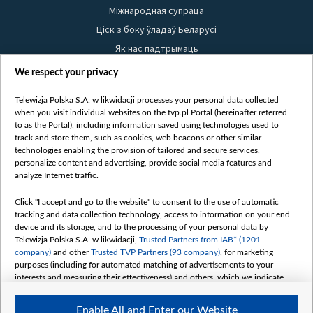
Міжнародная супраца
Ціск з боку ўладаў Беларусі
Як нас падтрымаць
Правілы выкарыстання матэрыялаў
We respect your privacy
Інфармацыя аб адпраўніку
Telewizja Polska S.A. w likwidacji processes your personal data collected
Бяспека
when you visit individual websites on the tvp.pl Portal (hereinafter referred
Youtube
to as the Portal), including information saved using technologies used to
track and store them, such as cookies, web beacons or other similar
Белсат news
technologies enabling the provision of tailored and secure services,
personalize content and advertising, provide social media features and
Белсат Shorts
analyze Internet traffic.
Белсат Life
Click "I accept and go to the website" to consent to the use of automatic
Жэстачайшы мульт
tracking and data collection technology, access to information on your end
Belsat English
device and its storage, and to the processing of your personal data by
Telewizja Polska S.A. w likwidacji,
Trusted Partners from IAB* (1201
Biełsat PL
company)
and other
Trusted TVP Partners (93 company)
, for marketing
Белсат Now
purposes (including for automated matching of advertisements to your
interests and measuring their effectiveness) and others, which we indicate
Белсат History
below.
Белсат Music
Enable All and Enter our Website