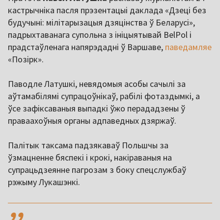
кастрычніка пасля прэзентацыі даклада «Дзеці без
будучыні: мілітарызацыя дзяцінства ў Беларусі»,
падрыхтаванага супольна з ініцыятывай BelPol і
прадстаўленага напярэдадні ў Варшаве,
паведамляе
«Позірк».
Паводле Латушкі, невядомыя асобы сачылі за
аўтамабілямі супрацоўнікаў, рабілі фотаздымкі, а
ўсе зафіксаваныя выпадкі ўжо перададзены ў
праваахоўныя органы адпаведных дзяржаў.
Палітык таксама падзякаваў Польшчы за
ўзмацненне бяспекі і крокі, накіраваныя на
супрацьдзеянне пагрозам з боку спецслужбаў
рэжыму Лукашэнкі.
,,