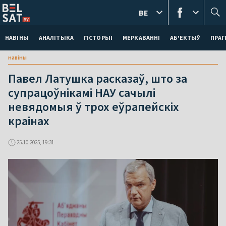
BE
НАВІНЫ
АНАЛІТЫКА
ГІСТОРЫІ
МЕРКАВАННI
АБ'ЕКТЫЎ
ПРАГ
навіны
Павел Латушка расказаў, што за
супрацоўнікамі НАУ сачылі
невядомыя ў трох еўрапейскіх
краінах
25.10.2025, 19:31