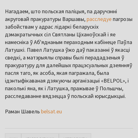
Нагадаем, што польская паліцыя, па даручэнні
акруговай пракуратуры Варшавы,
расследуе
пагрозы
забойствам у адрас лідаркі беларускіх
дэмакратычных сіл Святланы Ціханоўскай і яе
намесніка ў Аб'яднаным пераходным кабінеце Паўла
Латушкі. Павел Латушка ўжо даў паказанні ў якасці
сведкі, а матэрыялы справы былі перададзеныя ў
пракуратуру для далейшых працэсуальных дзеянняў
пасля таго, як асоба, якая пагражала, была
ідэнтыфікаваная дзякуючы арганізацыі «BELPOL», і
паколькі яна, як і Латушка, пражывае ў Польшчы,
расследаванне вядзецца ў польскай юрысдыкцыі.
Раман Шавель
belsat.eu