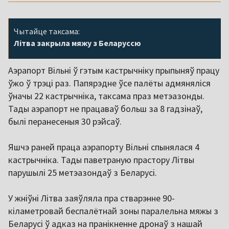
Чытайце таксама:
Літва закрыла мяжу з Беларуссю
Аэрапорт Вільні ў гэтым кастрычніку прыпыняў працу
ўжо ў трэці раз. Папярэдне ўсе палёты адмяняліся
ўначы 22 кастрычніка, таксама праз метэазонды.
Тады аэрапорт не працаваў больш за 8 гадзінаў,
былі перанесеныя 30 рэйсаў.
Яшчэ раней праца аэрапорту Вільні спынялася 4
кастрычніка. Тады паветраную прастору Літвы
парушылі 25 метэазондаў з Беларусі.
У жніўні Літва заяўляла пра стварэнне 90-
кіламетровай беспалётнай зоны паралельна мяжы з
Беларусі ў адказ на пранікненне дронаў з нашай