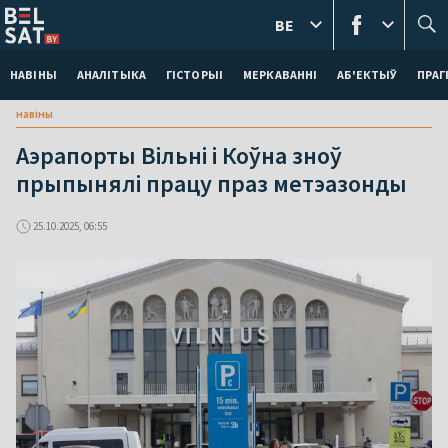
BE
НАВІНЫ
АНАЛІТЫКА
ГІСТОРЫІ
МЕРКАВАННI
АБ'ЕКТЫЎ
ПРАГ
навіны
Аэрапорты Вільні і Коўна зноў
прыпынялі працу праз метэазонды
25.10.2025, 06:55