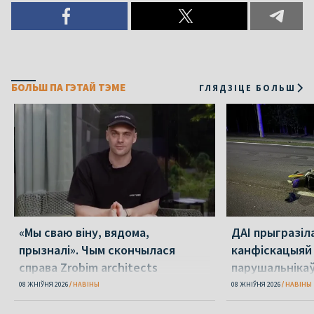
БОЛЬШ ПА ГЭТАЙ ТЭМЕ
ГЛЯДЗІЦЕ БОЛЬШ
«Мы сваю віну, вядома,
ДАІ прыгразіл
прызналі». Чым скончылася
канфіскацыяй
справа Zrobim architects
парушальніка
дронамі
08 ЖНІЎНЯ 2026
НАВІНЫ
08 ЖНІЎНЯ 2026
НАВІНЫ