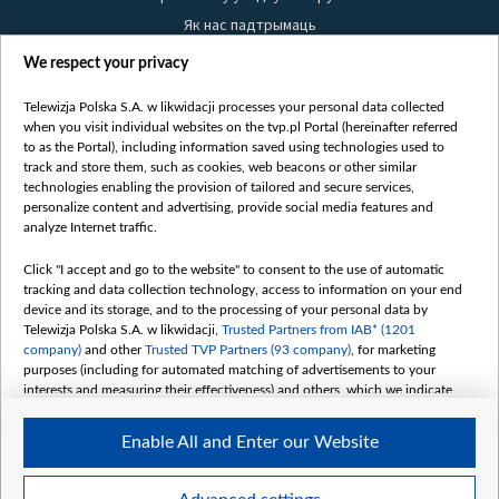
Як нас падтрымаць
Правілы выкарыстання матэрыялаў
We respect your privacy
Інфармацыя аб адпраўніку
Telewizja Polska S.A. w likwidacji processes your personal data collected
Бяспека
when you visit individual websites on the tvp.pl Portal (hereinafter referred
Youtube
to as the Portal), including information saved using technologies used to
track and store them, such as cookies, web beacons or other similar
Белсат news
technologies enabling the provision of tailored and secure services,
personalize content and advertising, provide social media features and
Белсат Shorts
analyze Internet traffic.
Белсат Life
Click "I accept and go to the website" to consent to the use of automatic
Жэстачайшы мульт
tracking and data collection technology, access to information on your end
Belsat English
device and its storage, and to the processing of your personal data by
Telewizja Polska S.A. w likwidacji,
Trusted Partners from IAB* (1201
Biełsat PL
company)
and other
Trusted TVP Partners (93 company)
, for marketing
Белсат Now
purposes (including for automated matching of advertisements to your
interests and measuring their effectiveness) and others, which we indicate
Белсат History
below.
Белсат Music
Enable All and Enter our Website
The purposes of processing your data by TVP S.A. w likwidacji are as
Белсат Doc
follows:
My consents
Store and/or access information on a device