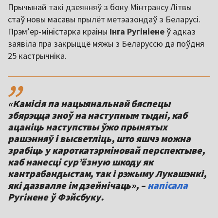
Прычынай такі дзеянняў з боку Мінтрансу Літвы
стаў новы масавы прылёт метэазондаў з Беларусі.
Прэм’ер-міністарка краіны
Інга Ругініене
ў адказ
заявіла пра закрыццё мяжы з Беларуссю да поўдня
25 кастрычніка.
,,
«Камісія па нацыянальнай бяспецы
збярэцца зноў на наступным тыдні, каб
ацаніць наступствы ўжо прынятых
рашэнняў і высветліць, што яшчэ можна
зрабіць у кароткатэрміновай перспектыве,
каб нанесці сур’ёзную шкоду як
кантрабандыстам, так і рэжыму Лукашэнкі,
які дазваляе ім дзейнічаць», –
напісала
Ругінене ў Фэйсбуку.