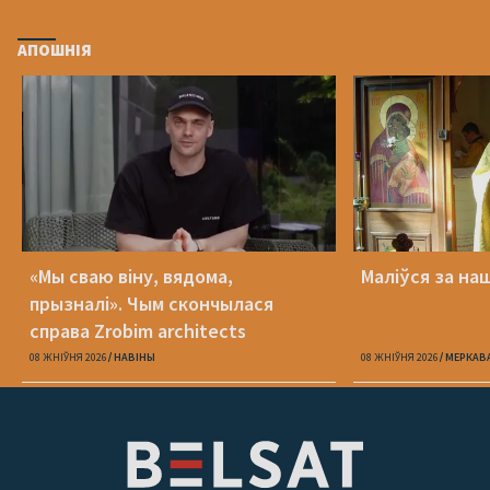
АПОШНІЯ
«Мы сваю віну, вядома,
Маліўся за на
прызналі». Чым скончылася
справа Zrobim architects
08 ЖНІЎНЯ 2026
НАВІНЫ
08 ЖНІЎНЯ 2026
МЕРКАВ