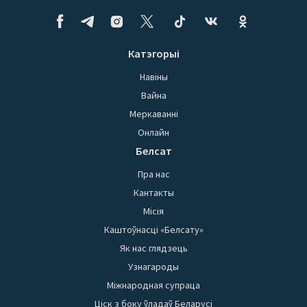
Катэгорыі
Навіны
Вайна
Меркаванні
Онлайн
Белсат
Пра нас
Кантакты
Місія
Каштоўнасці «Белсату»
Як нас глядзець
Узнагароды
Міжнародная супраца
Ціск з боку ўладаў Беларусі