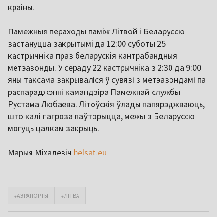
краіны.
Памежныя пераходы паміж Літвой і Беларуссю
застануцца закрытымі да 12:00 суботы 25
кастрычніка праз беларускія кантрабандныя
метэазонды. У сераду 22 кастрычніка з 2:30 да 9:00
яны таксама закрываліся ў сувязі з метэазондамі па
распараджэнні камандзіра Памежнай службы
Рустама Любаева. Літоўскія ўлады папярэджваюць,
што калі пагроза паўторыцца, межы з Беларуссю
могуць цалкам закрыць.
Марыя Міхалевіч
belsat.eu
#АЭРАПОРТЫ
#ЛІТВА