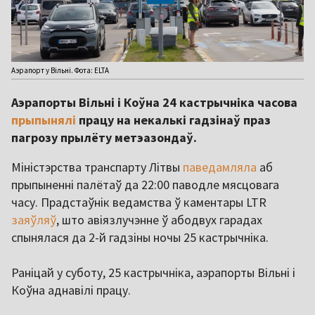
Аэрапорт у Вільні. Фота: ELTA
Аэрапорты Вільні і Коўна 24 кастрычніка часова
прыпынялі
працу на некалькі гадзінаў праз
пагрозу прылёту метэазондаў.
Міністэрства транспарту Літвы
паведамляла
аб
прыпыненні палётаў да 22:00 паводле мясцовага
часу. Прадстаўнік ведамства ў каментары LTR
заяўляў
, што авіязлучэнне ў абодвух гарадах
спынялася да 2-й гадзіны ночы 25 кастрычніка.
Раніцай у суботу, 25 кастрычніка, аэрапорты Вільні і
Коўна аднавілі працу.