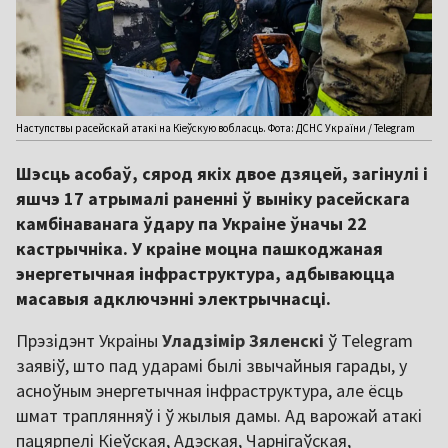
Наступствы расейскай атакі на Кіеўскую вобласць. Фота: ДСНС України / Telegram
Шэсць асобаў, сярод якіх двое дзяцей, загінулі і
яшчэ 17 атрымалі раненні ў выніку расейскага
камбінаванага ўдару па Украіне ўначы 22
кастрычніка. У краіне моцна пашкоджаная
энергетычная інфраструктура, адбываюцца
масавыя адключэнні электрычнасці.
Прэзідэнт Украіны
Уладзімір Зяленскі
ў Telegram
заявіў, што пад ударамі былі звычайныя гарады, у
асноўным энергетычная інфраструктура, але ёсць
шмат траплянняў і ў жылыя дамы. Ад варожай атакі
пацярпелі Кіеўская, Адэская, Чарнігаўская,