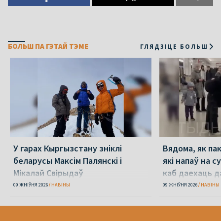
БОЛЬШ ПА ГЭТАЙ ТЭМЕ
ГЛЯДЗІЦЕ БОЛЬШ
У гарах Кыргызстану зніклі
Вядома, як па
беларусы Максім Палянскі і
які напаў на с
Мікалай Свірыдаў
каб даехаць д
09 ЖНІЎНЯ 2026
НАВІНЫ
09 ЖНІЎНЯ 2026
НАВІНЫ