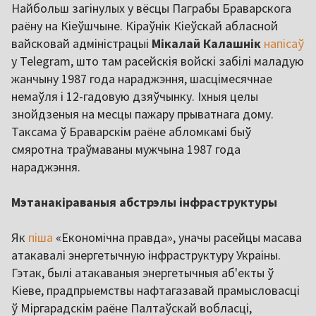
Найбольш загінулых у вёсцы Паграбы Браварскога
раёну на Кіеўшчыне. Кіраўнік Кіеўскай абласной
вайсковай адміністрацыі
Мікалай Калашнік
напісаў
у Telegram, што там расейскія войскі забілі маладую
жанчыну 1987 года нараджэння, шасцімесячнае
немаўля і 12-гадовую дзяўчынку. Іхныя целы
знойдзеныя на месцы пажару прыватнага дому.
Таксама ў Браварскім раёне абломкамі быў
смяротна траўмаваны мужчына 1987 года
нараджэння.
Мэтанакіраваныя абстрэлы інфраструктуры
Як
піша
«Економічна правда», уначы расейцы масава
атакавалі энергетычную інфраструктуру Украіны.
Гэтак, былі атакаваныя энергетычныя аб'екты ў
Кіеве, прадпрыемствы нафтагазавай прамысловасці
ў Міргарадскім раёне Палтаўскай вобласці,