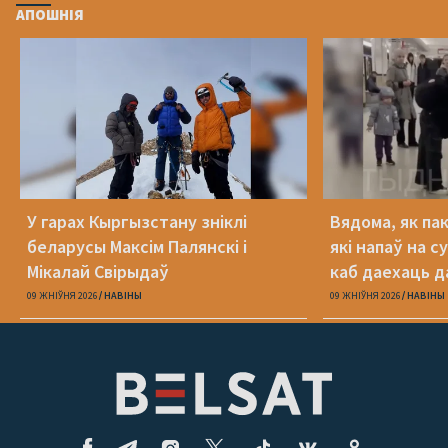
АПОШНІЯ
У гарах Кыргызстану зніклі
Вядома, як па
беларусы Максім Палянскі і
які напаў на с
Мікалай Свірыдаў
каб даехаць д
09 ЖНІЎНЯ 2026
НАВІНЫ
09 ЖНІЎНЯ 2026
НАВІНЫ