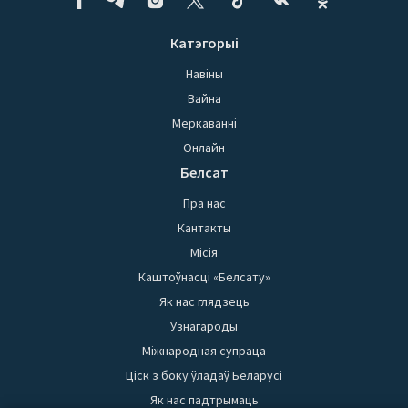
Катэгорыі
Навіны
Вайна
Меркаванні
Онлайн
Белсат
Пра нас
Кантакты
Місія
Каштоўнасці «Белсату»
Як нас глядзець
Узнагароды
Міжнародная супраца
Ціск з боку ўладаў Беларусі
Як нас падтрымаць