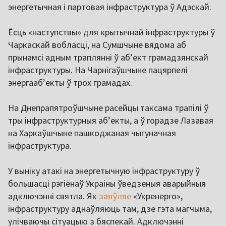
энергетычная і партовая інфраструктура ў Адэскай.
Ёсць «наступствы» для крытычнай інфраструктуры ў
Чаркаскай вобласці, на Сумшчыне вядома аб
прынамсі адным траплянні ў абʼект грамадзянскай
інфраструктуры. На Чарнігаўшчыне пацярпелі
энергаабʼекты ў трох грамадах.
На Днепрапятроўшчыне расейцы таксама трапілі ў
тры інфраструктурныя абʼекты, а ў горадзе Лазавая
на Харкаўшчыне пашкоджаная чыгуначная
інфраструктура.
У выніку атакі на энергетычную інфраструктуру ў
большасці рэгіёнаў Украіны ўведзеныя аварыйныя
адключэнні святла. Як
заяўляе
«Укренерго»,
інфраструктуру аднаўляюць там, дзе гэта магчыма,
улічваючы сітуацыю з бяспекай. Адключэнні