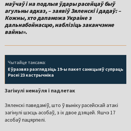
маўчаў і на подлыя ўдары расейцаў быў
агульны адказ, – заявіў Зяленскі і дадаў: –
Кожны, хто дапаможа Украіне з
дальнабойнасцю, наблізіць заканчэнне
вайны».
Чытайце таксама:
Еўразвяз разглядзіць 19-ы пакет санкцыяў супраць
Расеі 23 кастрычніка
Загінулі немаўля і падлетак
Зяленскі паведаміў, што ў выніку расейскай атакі
загінулі шэсць асобаў, з іх двое дзяцей. Яшчэ 17
асобаў пацярпелі.