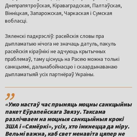
Днепрапятроўская, Кіраваградская, Палтаўская,
Вінніцкая, Запарожская, Чаркаская і Сумская
вобласці.
Зяленскі падкрэсліў: расейскія словы пра
дыпламатыю нічога не значаць датуль, пакуль
расейскія кіраўнікі не адчуюць крытычных
праблемаў, таму ціснуць на Расею можна толькі
санкцыямі, дальнабойнасцю і скаардынаванаю
дыпламатыяй усіх партнёраў Украіны.
,,
«Ужо настаў час прыняць моцны санкцыйны
пакет Еўрапейскага Звязу. Таксама
разлічваем на моцныя санкцыйныя крокі
ЗША і «Сямёркі», усіх, хто імкнецца да міру.
Вельмі важна, каб свет менавіта цяпер не