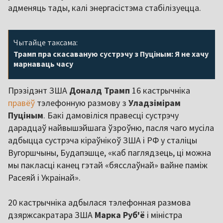
адменяць тады, калі энергасістэма стабілізуецца.
Чытайце таксама:
Трамп пра скасаваную сустрэчу з Пуціным: Я не хачу
марнаваць часу
Прэзідэнт ЗША
Доналд Трамп
16 кастрычніка
правёў
тэлефонную размову з
Уладзімірам
Пуціным
. Бакі дамовіліся правесці сустрэчу
дарадцаў найвышэйшага ўзроўню, пасля чаго мусіла
адбыцца сустрэча кіраўнікоў ЗША і РФ у сталіцы
Вугоршчыны, Будапэшце, «каб паглядзець, ці можна
мы пакласці канец гэтай «бясслаўнай» вайне паміж
Расеяй і Украінай».
20 кастрычніка адбылася тэлефонная размова
дзяржсакратара ЗША
Марка Руб'ё
і міністра