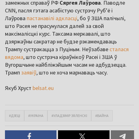
замежных справаў РФ
Сяргея Лаўрова
. Паводле
CNN, пасля гэтага асабістую сустрэчу Руб’ё і
Лаўрова
пастанавілі адкласці
, бо ў ЗША палічылі,
што Расея не прасунулася далей за свой
максімалісцкі курс. Таксама меркавалі, што
дзяржаўны сакратар не будзе рэкамендаваць
Трампу сустракацца з Пуціным. Неўзабаве
сталася
вядома
, што сустрэча кіраўнікоў Расеі і ЗША ў
Вугоршчыне найбліжэйшым часам не адбудзецца.
Трамп
заявіў
, што не хоча марнаваць часу.
Якуб Хруст
belsat.eu
#ДЗЕЦІ
#УКРАІНА
#УЛАДЗІМІР ЗЯЛЕНСКІ
#ВАЙНА