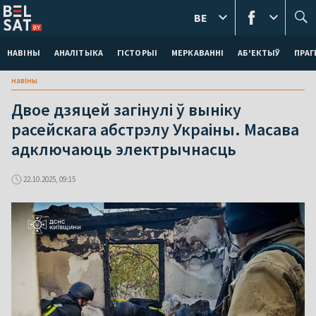
BE
НАВІНЫ
АНАЛІТЫКА
ГІСТОРЫІ
МЕРКАВАННI
АБ'ЕКТЫЎ
ПРАГ
навіны
Двое дзяцей загінулі ў выніку
расейскага абстрэлу Украіны. Масава
адключаюць электрычнасць
22.10.2025, 09:15