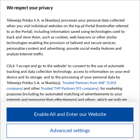
Правілы выкарыстання матэрыялаў
We respect your privacy
Інфармацыя аб адпраўніку
Telewizja Polska S.A. w likwidacji processes your personal data collected
Бяспека
when you visit individual websites on the tvp.pl Portal (hereinafter referred
Youtube
to as the Portal), including information saved using technologies used to
track and store them, such as cookies, web beacons or other similar
Белсат news
technologies enabling the provision of tailored and secure services,
personalize content and advertising, provide social media features and
Белсат Shorts
analyze Internet traffic.
Белсат Life
Click "I accept and go to the website" to consent to the use of automatic
Жэстачайшы мульт
tracking and data collection technology, access to information on your end
Belsat English
device and its storage, and to the processing of your personal data by
Telewizja Polska S.A. w likwidacji,
Trusted Partners from IAB* (1201
Biełsat PL
company)
and other
Trusted TVP Partners (93 company)
, for marketing
Белсат Now
purposes (including for automated matching of advertisements to your
interests and measuring their effectiveness) and others, which we indicate
Белсат History
below.
Белсат Music
Enable All and Enter our Website
The purposes of processing your data by TVP S.A. w likwidacji are as
Белсат Doc
follows:
My consents
Store and/or access information on a device
Advanced settings
Use limited data to select advertising
Create profiles for personalised advertising