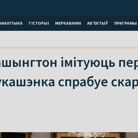
АНАЛІТЫКА
ГІСТОРЫІ
МЕРКАВАННI
АБ'ЕКТЫЎ
ПРАГРАМЫ
ашынгтон імітуюць пе
укашэнка спрабуе ска