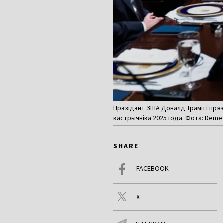
Прэзідэнт ЗША Доналд Трамп і прэз
кастрычніка 2025 года. Фота: Demet
SHARE
FACEBOOK
X