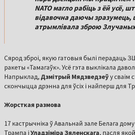
NATO магло рабіць з ёй усё, шт
відавочна даючы зразумець, ш
атрымлівала зброю Злучаных
Сярод зброі, якую гатовыя былі перадаць 
ракеты «Тамагаўк». Усё гэта выклікала давол
Напрыклад,
Дзмітрый Мядзведзеў
у сваім 
скончыцца дрэнна для ўсіх і найперш для Т
Жорсткая размова
17 кастрычніка ў Авальнай зале Белага дом
Трампа і
Уладзіміра Зяленскага
, пасля якой