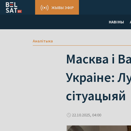
ЖЫВЫ ЭФІР
НАВІНЫ
Аналітыка
Масква і В
Украіне: Л
сітуацыяй
22.10.2025, 04:00