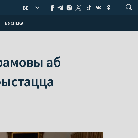
BE
БЯСПЕКА
рамовы аб
рыстацца