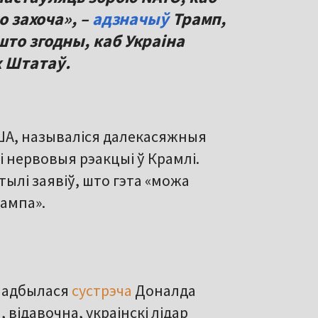
о захоча», –
адзначыў
Трамп,
то згодны, каб Украіна
 Штатаў.
ЗША, называліся далекасяжныя
і нервовыя рэакцыі ў Крамлі.
стылі заявіў, што гэта «можа
рампа».
у адбылася
сустрэча
Доналда
, відавочна, украінскі лідар