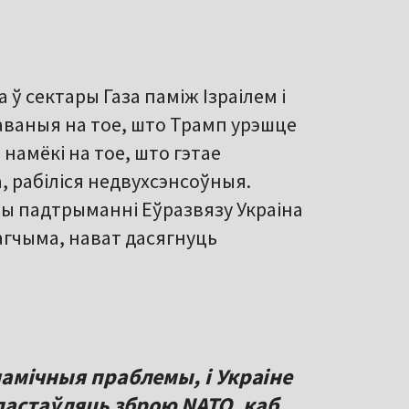
 ў сектары Газа паміж Ізраілем і
раваныя на тое, што Трамп урэшце
намёкі на тое, што гэтае
 рабіліся недвухсэнсоўныя.
пры падтрыманні Еўразвязу Украіна
агчыма, нават дасягнуць
анамічныя праблемы, і Украіне
пастаўляць зброю NATO, каб