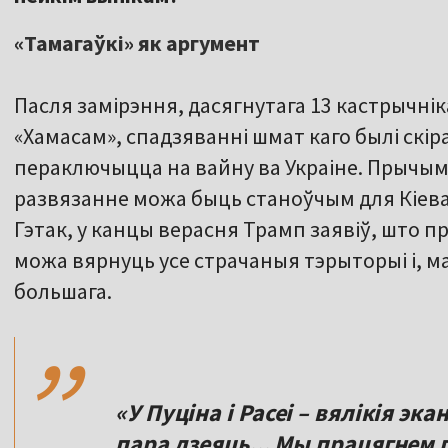
«Тамагаўкі» як аргумент
Пасля замірэння, дасягнутага 13 кастрычніка
«Хамасам», спадзяванні шмат каго былі скі
пераключыцца на вайну ва Украіне. Прычым 
развязанне можа быць станоўчым для Кіева,
Гэтак, у канцы верасня Трамп заявіў, што 
можа вярнуць усе страчаныя тэрыторыі і, м
,,
большага.
«У Пуціна і Расеі – вялікія эк
пара дзеяць... Мы працягнем 