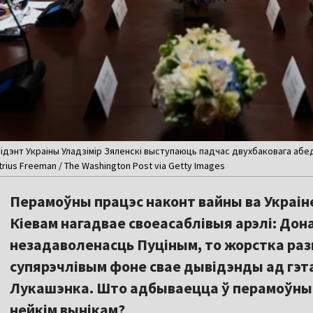
ідэнт Украіны Уладзімір Зяленскі выступаюць падчас двухбаковага абеду
rius Freeman / The Washington Post via Getty Images
Перамоўны працэс наконт вайны ва Украін
Кіевам нагадвае своеасаблівыя арэлі: Дон
незадаволенасць Пуціным, то жорстка разм
супярэчлівым фоне свае дывідэнды ад гэт
Лукашэнка. Што адбываецца ў перамоўным 
нейкім вынікам?