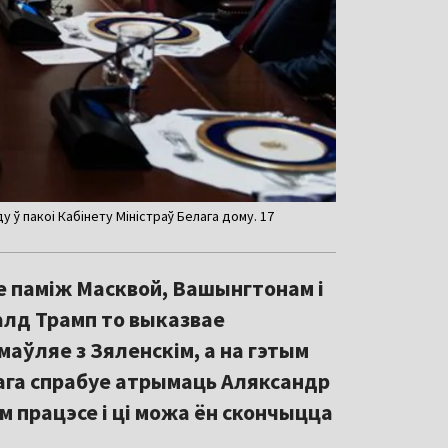
 ў пакоі Кабінету Міністраў Белага дому. 17
е паміж Масквой, Вашынгтонам і
алд Трамп то выказвае
аўляе з Зяленскім, а на гэтым
ага спрабуе атрымаць Аляксандр
працэсе і ці можа ён скончыцца