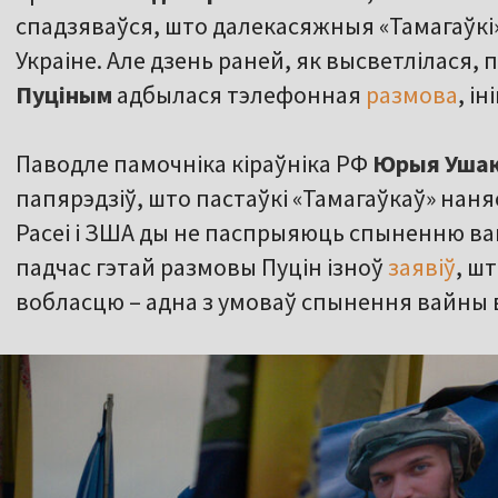
спадзяваўся, што далекасяжныя «Тамагаўкі
Украіне. Але дзень раней, як высветлілася,
Пуціным
адбылася тэлефонная
размова
, і
Паводле памочніка кіраўніка РФ
Юрыя Уша
папярэдзіў, што пастаўкі «Тамагаўкаў» нан
Расеі і ЗША ды не паспрыяюць спыненню вай
падчас гэтай размовы Пуцін ізноў
заявіў
, ш
вобласцю – адна з умоваў спынення вайны в