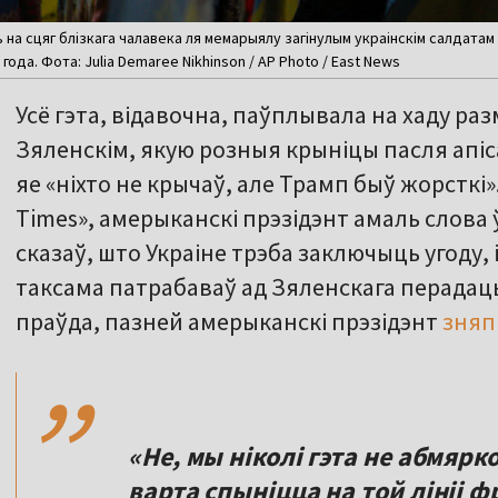
 на сцяг блізкага чалавека ля мемарыялу загінулым украінскім салдатам 
года. Фота: Julia Demaree Nikhinson / AP Photo / East News
Усё гэта, відавочна, паўплывала на хаду ра
Зяленскім, якую розныя крыніцы пасля апіса
яе «ніхто не крычаў, але Трамп быў жорсткі»
Times», амерыканскі прэзідэнт амаль слова ў
сказаў, што Украіне трэба заключыць угоду, 
таксама патрабаваў ад Зяленскага перадаць
,,
праўда, пазней амерыканскі прэзідэнт
зняп
«Не, мы ніколі гэта не абмярк
варта спыніцца на той лініі ф