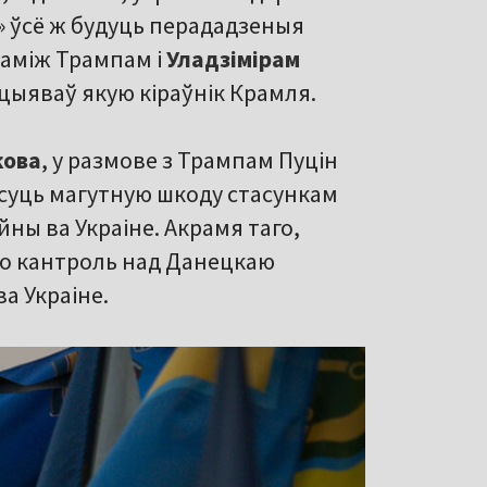
» ўсё ж будуць перададзеныя
 паміж Трампам і
Уладзімірам
ніцыяваў якую кіраўнік Крамля.
кова
, у размове з Трампам Пуцін
ясуць магутную шкоду стасункам
ны ва Украіне. Акрамя таго,
то кантроль над Данецкаю
а Украіне.