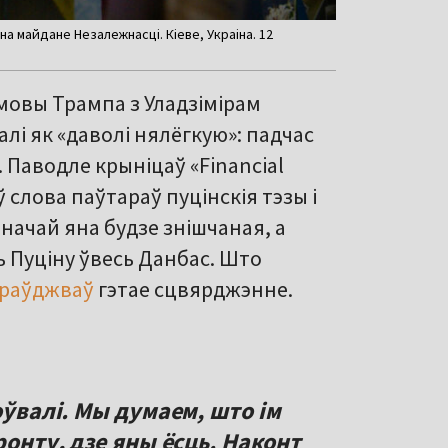
на майдане Незалежнасці. Кіеве, Украіна. 12
змовы Трампа з Уладзімірам
лі як «даволі нялёгкую»: падчас
. Паводле крыніцаў «Financial
 слова паўтараў пуцінскія тэзы і
іначай яна будзе знішчаная, а
 Пуціну ўвесь Данбас. Што
раўджваў
гэтае сцвярджэнне.
оўвалі. Мы думаем, што ім
ронту, дзе яны ёсць. Наконт