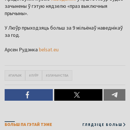
зачынены ў гэтую нядзелю «праз выключныя
прычыны».
У Люўр прыходзяць больш за 9 мільёнаў наведнікаў
за год.
Арсен Рудэнка
belsat.eu
#ПАРЫЖ
#ЛУЎР
#ЗЛАЧЫНСТВА
БОЛЬШ ПА ГЭТАЙ ТЭМЕ
ГЛЯДЗІЦЕ БОЛЬШ