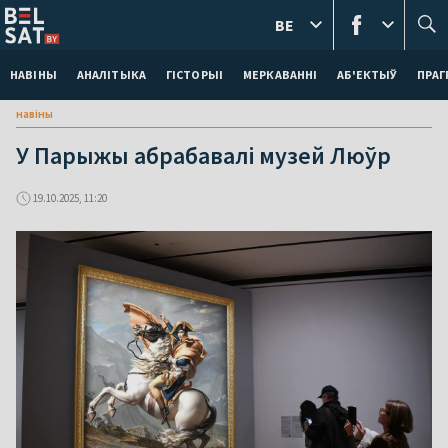
BE
НАВІНЫ
АНАЛІТЫКА
ГІСТОРЫІ
МЕРКАВАННI
АБ'ЕКТЫЎ
ПРАГ
навіны
У Парыжы абрабавалі музей Люўр
19.10.2025, 11:20