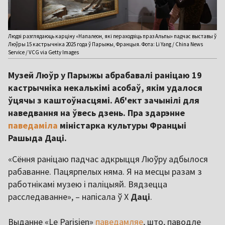
Людзі разглядаюць карціну «Напалеон, які пераходзіць праз Альпы» падчас выставы ў
Люўры 15 кастрычніка 2025 года ў Парыжы, Францыя. Фота: Li Yang / China News
Service / VCG via Getty Images
Музей Люўр у Парыжы абрабавалі раніцаю 19
кастрычніка некалькімі асобаў, якім удалося
ўцячы з каштоўнасцямі. Аб'ект зачынілі для
наведвання на ўвесь дзень. Пра здарэнне
паведаміла
міністарка культуры Францыі
Рашыда Даці.
«Сёння раніцаю падчас адкрыцця Люўру адбылося
рабаванне. Пацярпелых няма. Я на месцы разам з
работнікамі музею і паліцыяй. Вядзецца
расследаванне», – напісала ў Х
Даці
.
Выданне «Le Parisien»
паведамляе
, што, паводле