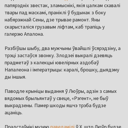
папярэдніх звестак, зламыснікі, якія цалкам схавалі
твары пад маскамі, праніклі ў будынак з боку
набярэжнай Сены, дзе трывае рамонт. Яны
скарысталіся грузавым ліфтам, каб трапіць у
галерэю Апалона.
Разбіўшы шыбу, два мужчыны ўвайшлі ўсярэдзіну, а
трэці застаўся звонку. Злодзеі выкралі дзевяць
прадметаў з калекцыі ювелірных аздобаў
Напалеона і імператрыцы: каралі, брошку, дыядэму
ды іншыя.
Паводле крыніцы выдання ў Люўры, адзін з самых
вядомых брыльянтаў у свеце, «Рэгент», не быў
выкрадзены. Памер шкоды яшчэ трэба будзе
ацаніць.
Прадстаўнікі музею
паведамілі
ў Х, што Люўр будзе