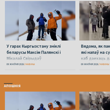
У гарах Кыргызстану зніклі
Вядома, як па
беларусы Максім Палянскі і
які напаў на с
Мікалай Свірыдаў
каб даехаць д
09 ЖНІЎНЯ 2026
НАВІНЫ
09 ЖНІЎНЯ 2026
НАВІНЫ
АПОШНІЯ