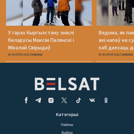
У гарах Кыргызстану зніклі
Вядома, як па
беларусы Максім Палянскі і
які напаў на с
Мікалай Свірыдаў
каб даехаць д
09 ЖНІЎНЯ 2026
НАВІНЫ
09 ЖНІЎНЯ 2026
НАВІНЫ
Катэгорыі
Навіны
Вайна