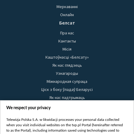
Меркаванні
Онлайн
Белсат
Пра нас
Кантакты
Місія
Каштоўнасці «Белсату»
Як нас глядзець
Узнагароды
Міжнародная супраца
Ціск з боку ўладаў Беларусі
Як нас падтрымаць
Правілы выкарыстання матэрыялаў
We respect your privacy
Інфармацыя аб адпраўніку
Telewizja Polska S.A. w likwidacji processes your personal data collected
Бяспека
when you visit individual websites on the tvp.pl Portal (hereinafter referred
Youtube
to as the Portal), including information saved using technologies used to