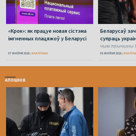
«Крок»: як працуе новая сістэма
Беларусаў зача
імгненных плацяжоў у Беларусі
супраць украі
чым прычыны і
07 ЖНІЎНЯ 2026
АНАЛІТЫКА
05 ЖНІЎНЯ 2026
АНАЛІТ
АПОШНІЯ