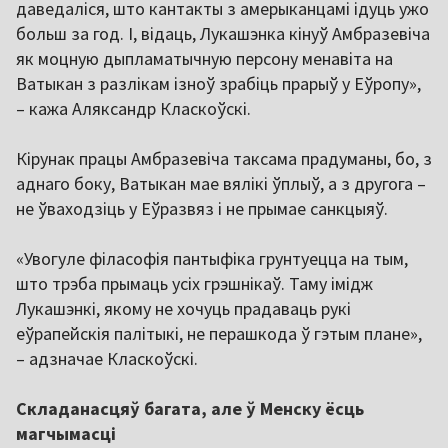
даведаліся, што кантакты з амерыканцамі ідуць ужо
больш за год. І, відаць, Лукашэнка кінуў Амбразевіча
як моцную дыпламатычную персону менавіта на
Ватыкан з разлікам ізноў зрабіць прарыў у Еўропу»,
– кажа Аляксандр Класкоўскі.
Кірунак працы Амбразевіча таксама прадуманы, бо, з
аднаго боку, Ватыкан мае вялікі ўплыў, а з другога –
не ўваходзіць у Еўразвяз і не прымае санкцыяў.
«Увогуле філасофія пантыфіка грунтуецца на тым,
што трэба прымаць усіх грэшнікаў. Таму імідж
Лукашэнкі, якому не хочуць прадаваць рукі
еўрапейскія палітыкі, не перашкода ў гэтым плане»,
– адзначае Класкоўскі.
Складанасцяў багата, але ў Менску ёсць
магчымасці