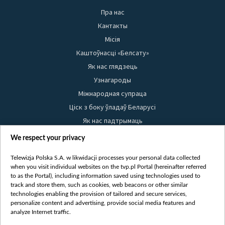
Пра нас
Кантакты
Місія
Каштоўнасці «Белсату»
Як нас глядзець
Узнагароды
Міжнародная супраца
Ціск з боку ўладаў Беларусі
Як нас падтрымаць
Правілы выкарыстання матэрыялаў
We respect your privacy
Інфармацыя аб адпраўніку
Telewizja Polska S.A. w likwidacji processes your personal data collected
Бяспека
when you visit individual websites on the tvp.pl Portal (hereinafter referred
Youtube
to as the Portal), including information saved using technologies used to
track and store them, such as cookies, web beacons or other similar
Белсат news
technologies enabling the provision of tailored and secure services,
personalize content and advertising, provide social media features and
Белсат Shorts
analyze Internet traffic.
Белсат Life