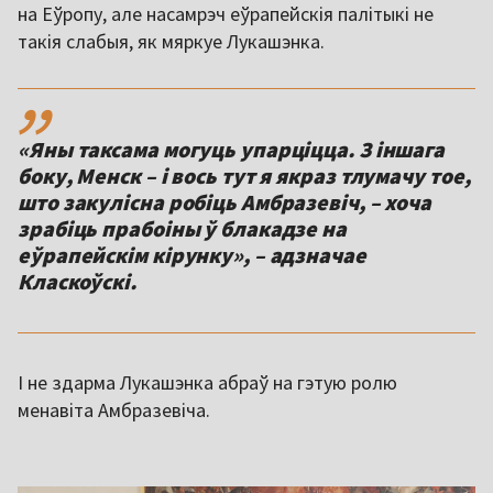
на Еўропу, але насамрэч еўрапейскія палітыкі не
такія слабыя, як мяркуе Лукашэнка.
,,
«Яны таксама могуць упарціцца. З іншага
боку, Менск – і вось тут я якраз тлумачу тое,
што закулісна робіць Амбразевіч, – хоча
зрабіць прабоіны ў блакадзе на
еўрапейскім кірунку», – адзначае
Класкоўскі.
І не здарма Лукашэнка абраў на гэтую ролю
менавіта Амбразевіча.