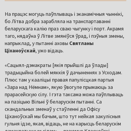
На працэс могуць паўплываць і эканамічныя чыннікі,
бо Літва добра зарабляла на транспартаванні
беларускага калію праз сваю чыгунку і порт. Акрамя
таго, нядаўна ў Літве змяніўся ўрад, і пэўныя змены,
напрыклад, у пытанні аховы
Святланы
Ціханоўскай
, ужо відаць.
«Сацыял-дэмакраты [якія прыйшлі да ўлады]
традыцыйна болей мяккія ў дачыненнях з Усходам.
Плюс там у кааліцыі правая папулісцкая партыя
«Зара над Нёмнам», якую ўвогуле прымаюць за
прарасейскую сілу. І гэта таксама можа паўплываць
на пазіцыю Вільні ў беларускім пытанні. Са
скандальных зменаў у стаўленні да Офісу
Ціханоўскай мы бачым, што тут нейкая закулісныя
гульня ідзе, якая, відаць, не на карысць беларускім
дэмакратычным сілам», – рэзюмуе Класкоўскі.