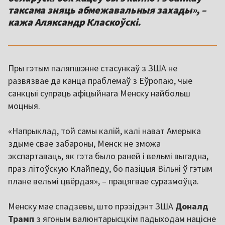
таксама зняць абмежавальныя захады», –
кажа Аляксандр Класкоўскі.
Пры гэтым паляпшэнне стасункаў з ЗША не
развязвае да канца праблемаў з Еўропаю, чые
санкцыі супраць афіцыйнага Менску найбольш
моцныя.
«Напрыклад, той самы калій, калі нават Амерыка
здыме свае забароны, Менск не зможа
экспартаваць, як гэта было раней і вельмі выгадна,
праз літоўскую Клайпеду, бо пазіцыя Вільні ў гэтым
плане вельмі цвёрдая», – працягвае суразмоўца.
Менску мае спадзевы, што прэзідэнт ЗША
Доналд
Трамп
з ягоным валюнтарысцкім падыходам націсне