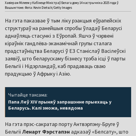
Хавіерам Мілеем у Кабінеце Міністраў Белага дому 14 кастрычніка 2025 года ў
Вашынгтоне. Фота: Kevin Dietsch/Getty Images
На гэта паказвае ў тым ліку рэакцыя еўрапейскіх
структураў на ранейшыя спробы ўладаў Беларусі
аднаўляць стасункі з Еўропай. Яшчэ ў чэрвені
кіраўнік гандлёва-эканамічнай групы сталага
прадстаўніцтва Беларусі ў ЕЗ Станіслаў Васілеўскі
заявіў, што беларускаму бізнесу трэба ісці ў парты
Бельгіі і Нідэрландаў, каб прадаваць сваю
прадукцыю ў Афрыку і Азію.
Чытайце таксама:
Папа Леў XIV прыняў запрашэнне прыехаць у
Беларусь. Калі зможа, невядома
На гэта прэс-сакратар порту Антвэрпэну-Бруге ў
Бельгіі
Ленарт Фэрстапэн
адказаў «Белсату», што