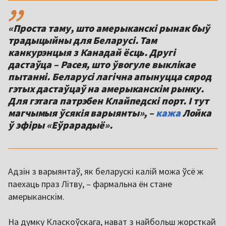
,,
«Проста таму, што амерыканскі рынак быў
традыцыйны для Беларусі. Там
канкурэнцыя з Канадай ёсць. Другі
дастаўца – Расея, што ўвогуле выклікае
пытанні. Беларусі лагічна апынуцца сярод
гэтых дастаўцаў на амерыканскім рынку.
Для гэтага патрэбен Клайпедскі порт. І тут
магчымыя ўсякія варыянты», –
кажа
Лойка
ў эфіры «Еўрарадыё».
Адзін з варыянтаў, як беларускі калій можа ўсё ж
паехаць праз Літву, – фармальна ён стане
амерыканскім.
На думку Класкоўскага, нават з найбольш жорсткай