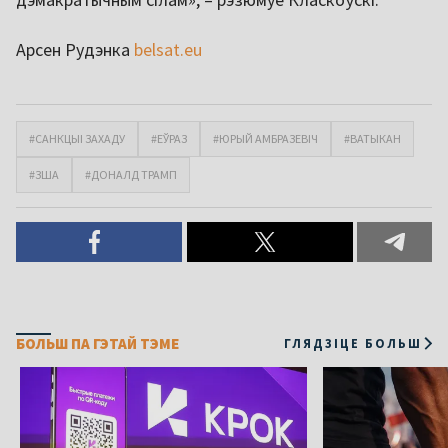
Арсен Рудэнка
belsat.eu
#САНКЦЫІ ЗАХАДУ
#ЕЎРАЗ
#ЮРЫЙ АМБРАЗЕВІЧ
#ВАТЫКАН
#ЗША
#ДОНАЛД ТРАМП
БОЛЬШ ПА ГЭТАЙ ТЭМЕ
ГЛЯДЗІЦЕ БОЛЬШ