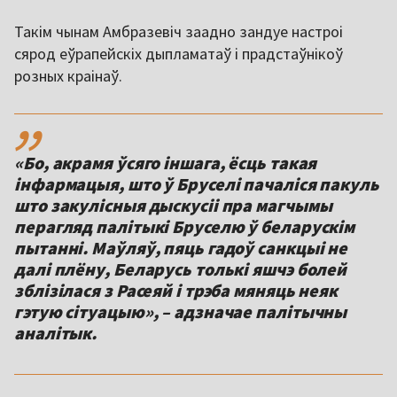
Такім чынам Амбразевіч заадно зандуе настроі
сярод еўрапейскіх дыпламатаў і прадстаўнікоў
розных краінаў.
,,
«Бо, акрамя ўсяго іншага, ёсць такая
інфармацыя, што ў Бруселі пачаліся пакуль
што закулісныя дыскусіі пра магчымы
перагляд палітыкі Бруселю ў беларускім
пытанні. Маўляў, пяць гадоў санкцыі не
далі плёну, Беларусь толькі яшчэ болей
зблізілася з Расеяй і трэба мяняць неяк
гэтую сітуацыю», – адзначае палітычны
аналітык.