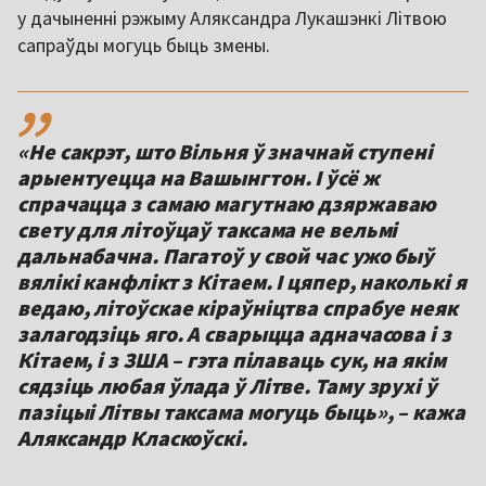
у дачыненні рэжыму Аляксандра Лукашэнкі Літвою
сапраўды могуць быць змены.
,,
«Не сакрэт, што Вільня ў значнай ступені
арыентуецца на Вашынгтон. І ўсё ж
спрачацца з самаю магутнаю дзяржаваю
свету для літоўцаў таксама не вельмі
дальнабачна. Пагатоў у свой час ужо быў
вялікі канфлікт з Кітаем. І цяпер, наколькі я
ведаю, літоўскае кіраўніцтва спрабуе неяк
залагодзіць яго. А сварыцца адначасова і з
Кітаем, і з ЗША – гэта пілаваць сук, на якім
сядзіць любая ўлада ў Літве. Таму зрухі ў
пазіцыі Літвы таксама могуць быць», – кажа
Аляксандр Класкоўскі.