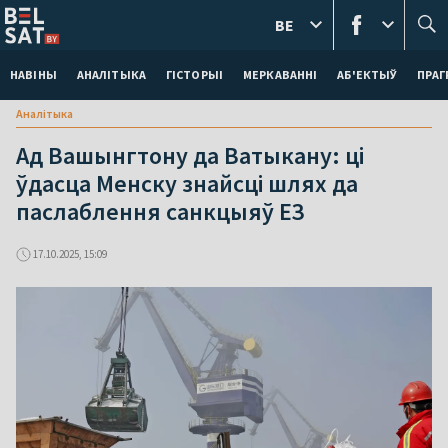
BE
НАВІНЫ
АНАЛІТЫКА
ГІСТОРЫІ
МЕРКАВАННI
АБ'ЕКТЫЎ
ПРАГ
Аналітыка
Ад Вашынгтону да Ватыкану: ці
ўдасца Менску знайсці шлях да
паслаблення санкцыяў ЕЗ
17.10.2025, 15:09