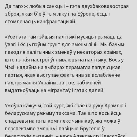
Да таго ж любыя санкцыі – гэта двухбаковавострая
зброя, якая б’е ў тым ліку і па Еўропе, ёсць і
стомленасць канфрантацыяй.
«Усё гэта тамтэйшыя палітыкі мусяць прымаць да
ўвагі і ёсць пэўны грунт для змены лініі. Мы бачым
паводле палітычных зменаў у некаторых краінах,
што гэткія настроі ўплываюць на палітыку. Вось у
Чэхіі нядаўна на выбарах перамагла папулісцкая
партыя, якая выступае фактычна за аслабленне
падтрымання Украіны, за тое, каб меней
выдаткоўваць на мігрантаў і гэтак далей.
Умоўна кажучы, той курс, які грае на руку Крамлю і
беларускаму рэжыму таксама. Так што вось ёсць
спадзевы на гэты комплекс чыннікаў, які можа ў
перспектыве змяніць і пазіцыю Бруселю ў
беларускім пытанні», – кажа Аляксандр Класкоўскі.