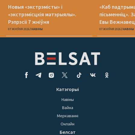
Новыя «экстрэмісты» і
«Каб падтрыма
«экстрэмісцкія матэрыялы».
пісьменніц». З
Рэпрэсіі 7 жніўня
Евы Вежнавец
07 ЖНІЎНЯ 2026
НАВІНЫ
07 ЖНІЎНЯ 2026
НАВІНЫ
Катэгорыі
Навіны
Вайна
Меркаванні
Онлайн
Белсат