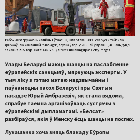
Рабочыя загружаюць калійныя ўгнаенні, імпартаваныя з Беларусі кітайскаю
дзяржаўнаю кампаніяй "Sino-Agri", з судна ў порце Янь-Тай у правінцыі Шань-Дун, 9
сакавіка 2022 года. Фота: TANG KE / future Publishing праз Getty Images
Улады Беларусі маюць шанцы на паслабленне
еўрапейскіх санкцыяў, мяркуюць эксперты. У
тым ліку з гэтаю мэтаю надзвычайны і
паўнамоцны пасол Беларусі пры Святым
пасадзе Юрый Амбразевіч, як стала вядома,
спрабуе таемна арганізоўваць сустрэчы з
еўрапейскімі дыпламатамі. «Белсат»
разбіраўся, якія ў Менску ёсць шанцы на поспех.
Лукашэнка хоча зняць блакаду Еўропы