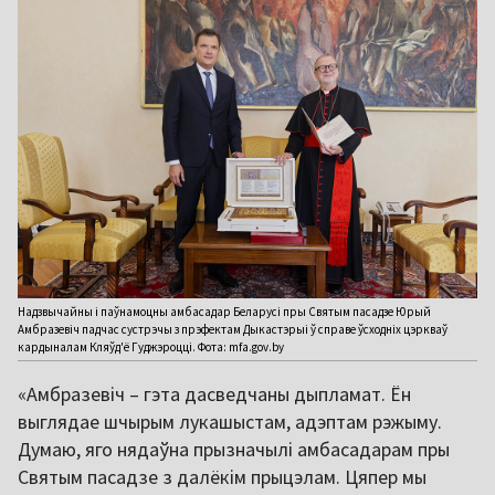
Надзвычайны і паўнамоцны амбасадар Беларусі пры Святым пасадзе Юрый
Амбразевіч падчас сустрэчы з прэфектам Дыкастэрыі ў справе ўсходніх цэркваў
кардыналам Кляўд'ё Гуджэроцці. Фота: mfa.gov.by
«Амбразевіч – гэта дасведчаны дыпламат. Ён
выглядае шчырым лукашыстам, адэптам рэжыму.
Думаю, яго нядаўна прызначылі амбасадарам пры
Святым пасадзе з далёкім прыцэлам. Цяпер мы