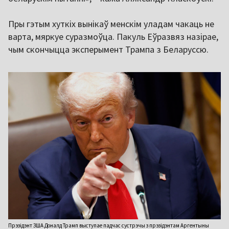
Пры гэтым хуткіх вынікаў менскім уладам чакаць не
варта, мяркуе суразмоўца. Пакуль Еўразвяз назірае,
чым скончыцца эксперымент Трампа з Беларуссю.
Прэзідэнт ЗША Доналд Трамп выступае падчас сустрэчы з прэзідэнтам Аргентыны