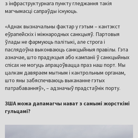
з інфраструктурнага пункту гледжання такія
магчымасці сапраўды існуюць.
«Аднак вызначальны фактар у гэтым – кантэкст
еўрапейскіх і міжнародных санкцыяў. Партовыя
ўлады не фармуюць палітыкі, але строга і
паслядоўна выконваюць санкцыйныя правілы. Гэта
азначае, што прадукцыя або кампаніі ў санкцыйных
спісах не могуць апрацоўвацца праз наш порт. Мы
цалкам давяраем мытным і кантрольным органам,
што яны забяспечваюць выкананне гэтых
патрабаванняў», – адзначыў прадстаўнік порту.
ЗША можа дапамагчы нават з самымі жорсткімі
гульцамі?