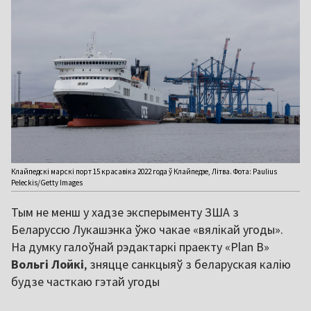
Клайпедскі марскі порт 15 красавіка 2022 года ў Клайпедзе, Літва. Фота: Paulius
Peleckis/Getty Images
Тым не менш у хадзе эксперыменту ЗША з
Беларуссю Лукашэнка ўжо чакае «вялікай угоды».
На думку галоўнай рэдактаркі праекту «Plan B»
Вольгі Лойкі
, зняцце санкцыяў з беларуская калію
будзе часткаю гэтай угоды