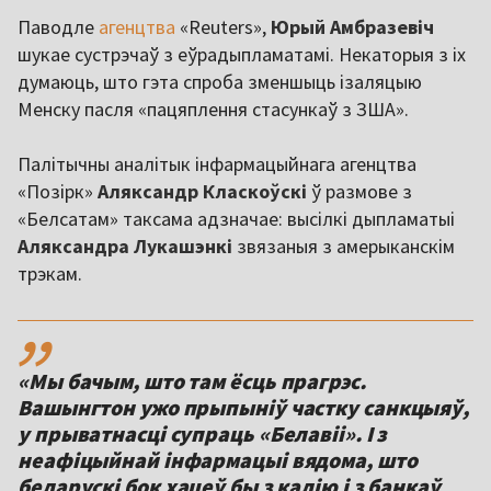
Паводле
агенцтва
«Reuters»,
Юрый Амбразевіч
шукае сустрэчаў з еўрадыпламатамі. Некаторыя з іх
думаюць, што гэта спроба зменшыць ізаляцыю
Менску пасля «пацяплення стасункаў з ЗША».
Палітычны аналітык інфармацыйнага агенцтва
«Позірк»
Аляксандр Класкоўскі
ў размове з
«Белсатам» таксама адзначае: высілкі дыпламатыі
Аляксандра Лукашэнкі
звязаныя з амерыканскім
трэкам.
,,
«Мы бачым, што там ёсць прагрэс.
Вашынгтон ужо прыпыніў частку санкцыяў,
у прыватнасці супраць «Белавіі». І з
неафіцыйнай інфармацыі вядома, што
беларускі бок хацеў бы з калію і з банкаў