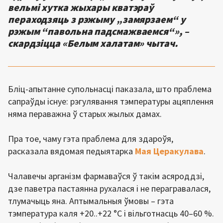
вельмі хутка жыхары кватэраў
пераходзяць з рэжыму „замярзаем“ у
рэжым “павольна падсмажваемся“», –
скардзіцца «Белым халатам» чытач.
Бліц-апытанне супольнасці паказала, што праблема
сапраўды існуе: рэгулявання тэмпературы ацяплення
няма пераважна ў старых жылых дамах.
Пра тое, чаму гэта праблема для здароўя,
расказала вядомая педыятарка
Мая Церакулава
.
Чалавечы арганізм фармаваўся ў такім асяроддзі,
дзе паветра пастаянна рухалася і не перагравалася,
тлумачыць яна. Аптымальныя ўмовы – гэта
тэмпература каля +20..+22 °С і вільготнасць 40–60 %.