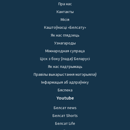
Пра нас
Кантакты
Місія
Каштоўнасці «Белсату»
Як нас глядзець
Узнагароды
Міжнародная супраца
Ціск з боку ўладаў Беларусі
Як нас падтрымаць
Правілы выкарыстання матэрыялаў
Інфармацыя аб адпраўніку
Бяспека
Youtube
Белсат news
Белсат Shorts
Белсат Life