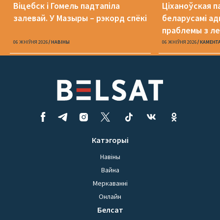
Віцебск і Гомель падтапіла
Ціханоўская п
залевай. У Мазыры – рэкорд спёкі
беларусамі ад
праблемы з ле
06 ЖНІЎНЯ 2026
НАВІНЫ
06 ЖНІЎНЯ 2026
КАМЕНТ
Катэгорыі
Навіны
Вайна
Меркаванні
Онлайн
Белсат