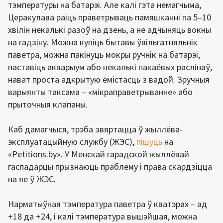
тэмпературы на батарэі. Але калі гэта немагчыма,
Церакулава раіць праветрываць памяшканні па 5–10
хвілін некалькі разоў на дзень, а не адчыняць вокны
на гадзіну. Можна купіць бытавы ўвільгатняльнік
паветра, можна пакінуць мокры ручнік на батарэі,
паставіць акварыум або некалькі пакаёвых раслінаў,
нават проста адкрытую ёмістасць з вадой. Зручныя
варыянты таксама – «мікраправетрыванне» або
прыточныя клапаны.
Каб дамагчыся, трэба звяртацца ў жыллёва-
эксплуатацыйную службу (ЖЭС),
пішуць
на
«Petitions.by». У Менскай гарадской жыллёвай
гаспадарцы прызнаюць праблему і права скардзіцца
на яе ў ЖЭС.
Нарматыўная тэмпература паветра ў кватэрах – ад
+18 да +24, і калі тэмпература вышэйшая, можна