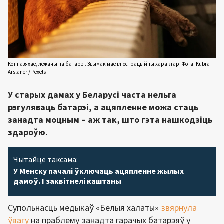
Кот пазяхае, лежачы на батарэі. Здымак мае ілюстрацыйны характар. Фота: Kübra
Arslaner / Pexels
У старых дамах у Беларусі часта нельга
рэгуляваць батарэі, а ацяпленне можа стаць
занадта моцным – аж так, што гэта нашкодзіць
здароўю.
Чытайце таксама:
У Менску пачалі ўключаць ацяпленне жылых
дамоў. І заквітнелі каштаны
Супольнасць медыкаў «Белыя халаты»
звярнула
ўвагу
на праблему занадта гарачых батарэяў у