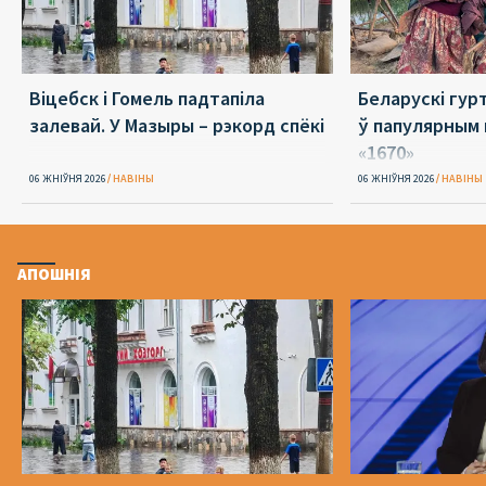
Віцебск і Гомель падтапіла
Беларускі гур
залевай. У Мазыры – рэкорд спёкі
ў папулярным 
«1670»
06 ЖНІЎНЯ 2026
НАВІНЫ
06 ЖНІЎНЯ 2026
НАВІНЫ
АПОШНІЯ