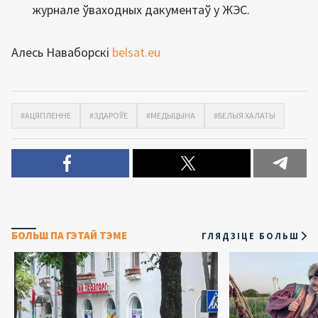
журнале ўваходных дакументаў у ЖЭС.
Алесь Наваборскі
belsat.eu
#АЦЯПЛЕННЕ
#ЗДАРОЎЕ
#МЕДЫЦЫНА
#БЕЛЫЯ ХАЛАТЫ
БОЛЬШ ПА ГЭТАЙ ТЭМЕ
ГЛЯДЗІЦЕ БОЛЬШ