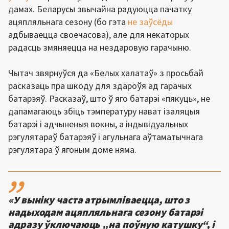
дамах. Беларусы звычайна радуюцца пачатку
ацяпляльнага сезону (бо гэта
не заўсёды
адбываецца своечасова), але для некаторых
радасць змяняецца на нездаровую гарачыню.
Чытач звярнуўся да «Белых халатаў» з просьбай
расказаць пра шкоду для здароўя ад гарачых
батарэяў. Расказаў, што ў яго батарэі «пякуць», не
дапамагаюць збіць тэмпературу нават ізаляцыя
батарэі і адчыненыя вокны, а індывідуальных
рэгулятараў батарэяў і агульнага аўтаматычнага
рэгулятара ў ягоным доме няма.
,,
«У выніку часта атрымліваецца, што з
надыходам ацяпляльнага сезону батарэі
адразу ўключаюць „на поўную катушку“, і