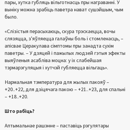
пары, хутка губляць вільготнасць пры награванні. У
выніку можна зрабіць паветра нават сушэйшым, чым
было.
«Слізістыя перасыхаюць, скура трэскаецца, вочы
слязяцца, з'яўляецца галаўны боль і стомленасць, –
апісвае Церакулава сімптомы пры занадта сухім
паветры. – У дзяцей і пажылых людзей гэтыя эфекты
выяўленыя асабліва моцна: у іх слабейшая
тэрмарэгуляцыя і хутчэй губляецца вільгаць».
Нармальная тэмпература для жылых пакояў –
+20..+22, для дзіцячага пакою – +21..+23, для спальні
– +18..+20.
Што рабіць?
Аптымальнае рашэнне – паставіць рэгулятары