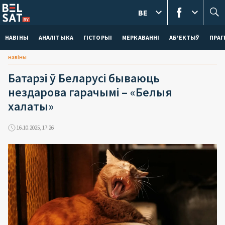
BE
НАВІНЫ
АНАЛІТЫКА
ГІСТОРЫІ
МЕРКАВАННI
АБ'ЕКТЫЎ
ПРАГ
навіны
Батарэі ў Беларусі бываюць
нездарова гарачымі – «Белыя
халаты»
16.10.2025, 17:26