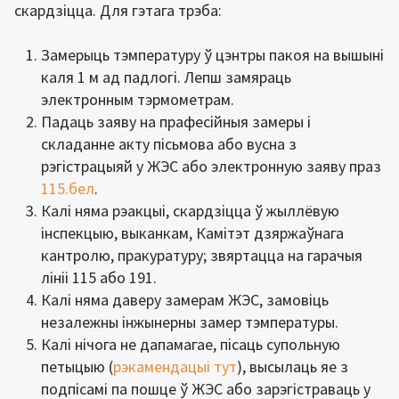
скардзіцца. Для гэтага трэба:
Замерыць тэмпературу ў цэнтры пакоя на вышыні
каля 1 м ад падлогі. Лепш замяраць
электронным тэрмометрам.
Падаць заяву на прафесійныя замеры і
складанне акту пісьмова або вусна з
рэгістрацыяй у ЖЭС або электронную заяву праз
115.бел
.
Калі няма рэакцыі, скардзіцца ў жыллёвую
інспекцыю, выканкам, Камітэт дзяржаўнага
кантролю, пракуратуру; звяртацца на гарачыя
лініі 115 або 191.
Калі няма даверу замерам ЖЭС, замовіць
незалежны інжынерны замер тэмпературы.
Калі нічога не дапамагае, пісаць супольную
петыцыю (
рэкамендацыі тут
), высылаць яе з
подпісамі па пошце ў ЖЭС або зарэгістраваць у