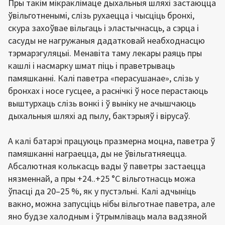
Пры такім мікраклімаце дыхальныя шляхі застаюцца
ўвільготненымі, слізь рухаецца і чысціць бронхі,
скура захоўвае вільгаць і эластычнасць, а сэрца і
сасуды не нагружаныя дадатковай неабходнасцю
тэрмарэгуляцыі. Менавіта таму лекары раяць пры
кашлі і насмарку шмат піць і праветрываць
памяшканні. Калі паветра «перасушанае», слізь у
бронхах і носе гусцее, а раснічкі ў носе перастаюць
выштурхаць слізь вонкі і ў выніку не ачышчаюць
дыхальныя шляхі ад пылу, бактэрыяў і вірусаў.
А калі батарэі працуюць празмерна моцна, паветра ў
памяшканні награецца, ды не ўвільгатняецца.
Абсалютная колькасць вады ў паветры застаецца
нязменнай, а пры +24..+25 °С вільготнасць можа
ўпасці да 20–25 %, як у пустэльні. Калі адчыніць
вакно, можна запусціць нібы вільготнае паветра, але
яно будзе халодным і ўтрымліваць мала вадзяной