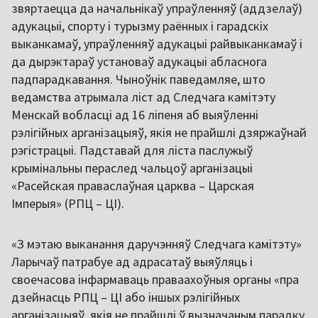
звяртаецца да начальнікаў упраўленняў (аддзелаў)
адукацыі, спорту і турызму раённых і гарадскіх
выканкамаў, упраўленняў адукацыі райвыканкамаў і
да дырэктараў установаў адукацыі абласнога
падпарадкавання. Чыноўнік паведамляе, што
ведамства атрымала ліст ад Следчага камітэту
Менскай вобласці ад 16 ліпеня аб выяўленні
рэлігійных арганізацыяў, якія не прайшлі дзяржаўнай
рэгістрацыі. Падставай для ліста паслужыў
крымінальны пераслед чальцоў арганізацыі
«Расейская праваслаўная царква – Царская
Імперыя» (РПЦ – ЦІ).
«З мэтаю выканання даручэнняў Следчага камітэту»
Ларычаў патрабуе ад адрасатаў выяўляць і
своечасова інфармаваць праваахоўныя органы «пра
дзейнасць РПЦ – ЦІ або іншых рэлігійных
арганізацыяў, якія не прайшлі ў вызначаным парадку