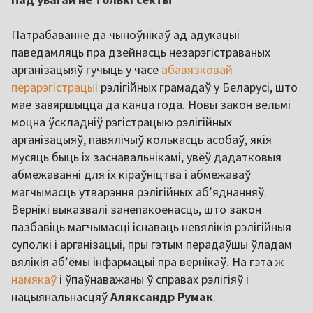
Патрабаванне да чыноўнікаў ад адукацыі
паведамляць пра дзейнасць незарэгістраваных
арганізацыяў гучыць у часе
абавязковай
перарэгістрацыі
рэлігійных грамадаў у Беларусі, што
мае завяршыцца да канца года. Новы закон вельмі
моцна ўскладніў рэгістрацыю рэлігійных
арганізацыяў, павялічыў колькасць асобаў, якія
мусяць быць іх заснавальнікамі, увёў дадатковыя
абмежаванні для іх кіраўніцтва і абмежаваў
магчымасць утварэння рэлігійных аб’яднанняў.
Вернікі выказвалі занепакоенасць, што закон
пазбавіць магчымасці існаваць невялікія рэлігійныя
суполкі і арганізацыі, пры гэтым перадаўшы ўладам
вялікія аб’ёмы інфармацыі пра вернікаў. На гэта ж
намякаў
і ўпаўнаважаны ў справах рэлігіяў і
нацыянальнасцяў
Аляксандр Румак
.