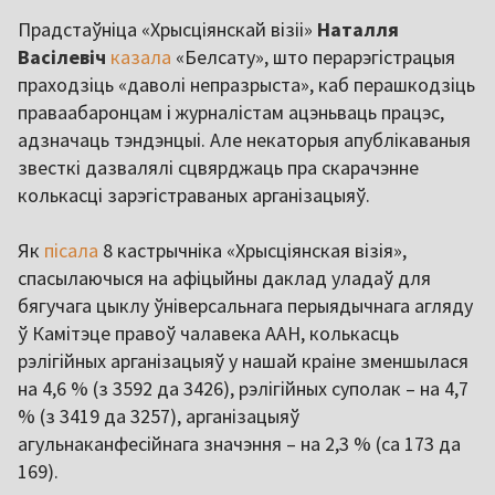
Прадстаўніца «Хрысціянскай візіі»
Наталля
Васілевіч
казала
«Белсату», што перарэгістрацыя
праходзіць «даволі непразрыста», каб перашкодзіць
праваабаронцам і журналістам ацэньваць працэс,
адзначаць тэндэнцыі. Але некаторыя апублікаваныя
звесткі дазвалялі сцвярджаць пра скарачэнне
колькасці зарэгістраваных арганізацыяў.
Як
пісала
8 кастрычніка «Хрысціянская візія»,
спасылаючыся на афіцыйны даклад уладаў для
бягучага цыклу ўніверсальнага перыядычнага агляду
ў Камітэце правоў чалавека ААН, колькасць
рэлігійных арганізацыяў у нашай краіне зменшылася
на 4,6 % (з 3592 да 3426), рэлігійных суполак – на 4,7
% (з 3419 да 3257), арганізацыяў
агульнаканфесійнага значэння – на 2,3 % (са 173 да
169).