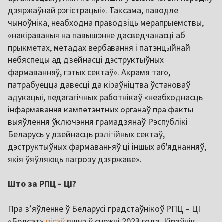
дзяржаўнай рэгістрацыі». Таксама, паводле
чыноўніка, неабходна праводзіць мерапрыемствы,
«накіраваныя на павышэнне дасведчанасці аб
прыкметах, метадах вербавання і патэнцыйнай
небяспецы ад дзейнасці дэструктыўных
фармаванняў, гэтых сектаў». Акрамя таго,
патрабуецца давесці да кіраўніцтва ўстановаў
адукацыі, педагагічных работнікаў «неабходнасць
інфармавання кампетэнтных органаў пра факты
выяўлення ўключэння грамадзянаў Рэспублікі
Беларусь у дзейнасць рэлігійных сектаў,
дэструктыўных фармаванняў ці іншых аб'яднанняў,
якія ўяўляюць пагрозу дзяржаве».
Што за РПЦ – ЦІ?
Пра з’яўленне ў Беларусі прадстаўнікоў РПЦ – ЦІ
«Белсат»
пісаў
яшчэ ў снежні 2023 года. Кіраўнік