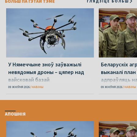
БОЛЬШ ПА ГЭТАЙ ТЭМЕ
ГЛЯДЗІЦЕ БОЛЬШ
У Нямеччыне зноў заўважылі
Беларускіх агр
невядомыя дроны – цяпер над
выканалі план
вайсковай базай
адпраўляць н
09 ЖНІЎНЯ 2026
НАВІНЫ
09 ЖНІЎНЯ 2026
НАВІНЫ
АПОШНІЯ