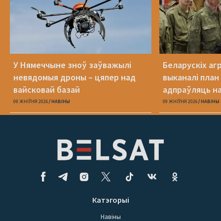
У Нямеччыне зноў заўважылі
Беларускіх агр
невядомыя дроны – цяпер над
выканалі план
вайсковай базай
адпраўляць н
09 ЖНІЎНЯ 2026
НАВІНЫ
09 ЖНІЎНЯ 2026
НАВІНЫ
Катэгорыі
Навіны