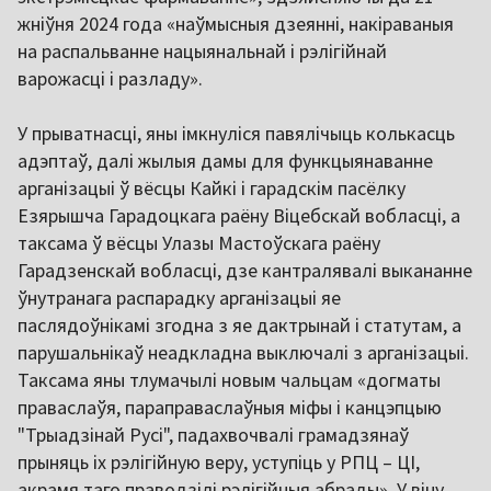
жніўня 2024 года «наўмысныя дзеянні, накіраваныя
на распальванне нацыянальнай і рэлігійнай
варожасці і разладу».
У прыватнасці, яны імкнуліся павялічыць колькасць
адэптаў, далі жылыя дамы для функцыянаванне
арганізацыі ў вёсцы Кайкі і гарадскім пасёлку
Езярышча Гарадоцкага раёну Віцебскай вобласці, а
таксама ў вёсцы Улазы Мастоўскага раёну
Гарадзенскай вобласці, дзе кантралявалі выкананне
ўнутранага распарадку арганізацыі яе
паслядоўнікамі згодна з яе дактрынай і статутам, а
парушальнікаў неадкладна выключалі з арганізацыі.
Таксама яны тлумачылі новым чальцам «догматы
праваслаўя, параправаслаўныя міфы і канцэпцыю
"Трыадзінай Русі", падахвочвалі грамадзянаў
прыняць іх рэлігійную веру, уступіць у РПЦ – ЦІ,
акрамя таго праводзілі рэлігійныя абрады». У віну