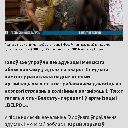
Падчас затрымання чальцоў арганізацыі «Расейская праваслаўная царква –
Царская Імперыя» (РПЦ – ЦІ). Скрыншот з відэа: МВД Беларуси / Telegram
Галоўнае ўпраўленне адукацыі Менскага
аблвыканкаму ў адказ на зварот Следчага
камітэту разаслала падначаленым
арганізацыям ліст з патрабаваннем даносіць на
незарэгістраваныя рэлігійныя арганізацыі. Тэкст
гэтага ліста «Белсату» перадалі ў арганізацыі
«BELPOL».
У лісце намеснік начальніка Галоўнага ўпраўлення
адукацыі Менскай вобласці
Юрый Ларычаў