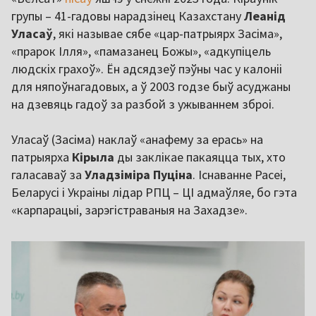
групы – 41-гадовы нарадзінец Казахстану
Леанід
Уласаў
, які называе сябе «цар-патрыярх Засіма»,
«прарок Ілля», «памазанец Божы», «адкупіцель
людскіх грахоў». Ён адсядзеў пэўны час у калоніі
для няпоўнагадовых, а ў 2003 годзе быў асуджаны
на дзевяць гадоў за разбой з ужываннем зброі.
Уласаў (Засіма) наклаў «анафему за ерась» на
патрыярха
Кірыла
ды заклікае пакаяцца тых, хто
галасаваў за
Уладзіміра Пуціна
. Існаванне Расеі,
Беларусі і Украіны лідар РПЦ – ЦІ адмаўляе, бо гэта
«карпарацыі, зарэгістраваныя на Захадзе».