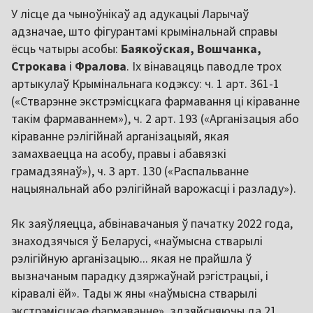
У лісце да чыноўнікаў ад адукацыі Ларычаў
адзначае, што фігурантамі крымінальнай справы
ёсць чатыры асобы:
Баякоўская, Вошчанка,
Строкава
і
Фралова
. Іх вінавацяць паводле трох
артыкулаў Крымінальнага кодэксу: ч. 1 арт. 361-1
(«Стварэнне экстрэмісцкага фармавання ці кіраванне
такім фармаваннем»), ч. 2 арт. 193 («Арганізацыя або
кіраванне рэлігійнай арганізацыяй, якая
замахваецца на асобу, правы і абавязкі
грамадзянаў»), ч. 3 арт. 130 («Распальванне
нацыянальнай або рэлігійнай варожасці і разладу»).
Як заяўляецца, абвінавачаныя ў пачатку 2022 года,
знаходзячыся ў Беларусі, «наўмысна стварылі
рэлігійную арганізацыю... якая не прайшла ў
вызначаным парадку дзяржаўнай рэгістрацыі, і
кіравалі ёй». Тады ж яны «наўмысна стварылі
экстрэмісцкае фармаванне», здзяйсняючы да 21