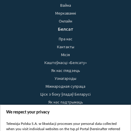
Вайна
Меркаванні
Онлайн
Белсат
Пра нас
Кантакты
Місія
Каштоўнасці «Белсату»
Як нас глядзець
Узнагароды
Міжнародная супраца
Ціск з боку ўладаў Беларусі
Як нас падтрымаць
Правілы выкарыстання матэрыялаў
We respect your privacy
Інфармацыя аб адпраўніку
Telewizja Polska S.A. w likwidacji processes your personal data collected
Бяспека
when you visit individual websites on the tvp.pl Portal (hereinafter referred