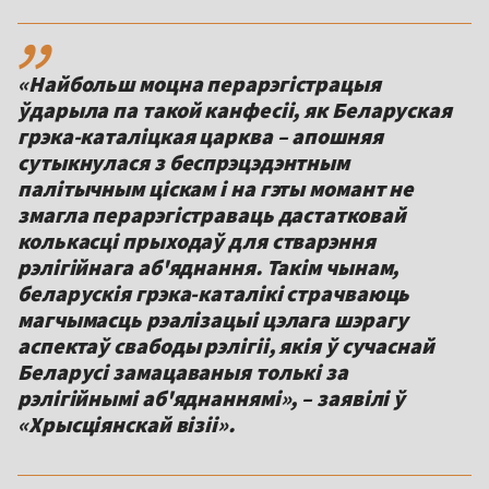
,,
«Найбольш моцна перарэгістрацыя
ўдарыла па такой канфесіі, як Беларуская
грэка-каталіцкая царква – апошняя
сутыкнулася з беспрэцэдэнтным
палітычным ціскам і на гэты момант не
змагла перарэгістраваць дастатковай
колькасці прыходаў для стварэння
рэлігійнага аб'яднання. Такім чынам,
беларускія грэка-каталікі страчваюць
магчымасць рэалізацыі цэлага шэрагу
аспектаў свабоды рэлігіі, якія ў сучаснай
Беларусі замацаваныя толькі за
рэлігійнымі аб'яднаннямі», – заявілі ў
«Хрысціянскай візіі».