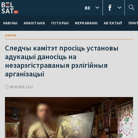
BE
НАВІНЫ
АНАЛІТЫКА
ГІСТОРЫІ
МЕРКАВАННI
АБ'ЕКТЫЎ
ПРАГ
навіны
Следчы камітэт просіць установы
адукацыі даносіць на
незарэгістраваныя рэлігійныя
арганізацыі
09.10.2025, 12:27