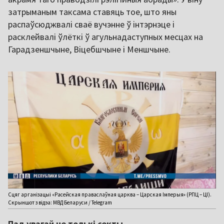
затрыманым таксама ставяць тое, што яны
распаўсюджвалі сваё вучэнне ў інтэрнэце і
расклейвалі ўлёткі ў агульнадаступных месцах на
Гарадзеншчыне, Віцебшчыне і Меншчыне.
Сцяг арганізацыі «Расейская праваслаўная царква – Царская Імперыя» (РПЦ – ЦІ).
Скрыншот з відэа: МВД Беларуси / Telegram
Пад увагай не толькі секты