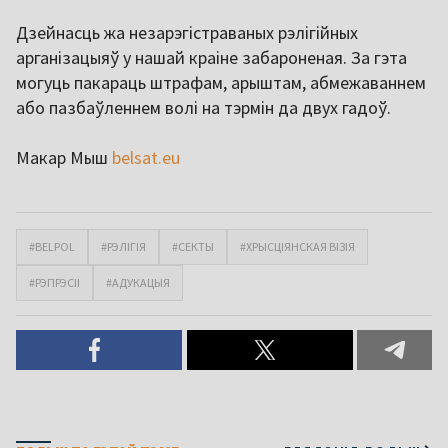
Дзейнасць жа незарэгістраваных рэлігійных
арганізацыяў у нашай краіне забароненая. За гэта
могуць пакараць штрафам, арыштам, абмежаваннем
або пазбаўленнем волі на тэрмін да двух гадоў.
Макар Мыш
belsat.eu
#BELPOL
#РЭЛІГІЯ
#СЕКТЫ
#ХРЫСЦІЯНСКАЯ ВІЗІЯ
#РЭПРЭСІІ
#АДУКАЦЫЯ