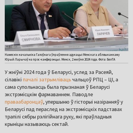
Намеснік начальніка Галоўнага ўпраўлення адукацыі Менскага аблвыканкаму
Юрый Ларычаў на прэс-канферэнцыі. Менск, 2 жніўня 2024 года. Фота: БелТА
У жніўні 2024 года ў Беларусі, услед за Расеяй,
сілавікі
пачалі затрымліваць
чальцоў РПЦ – ЦІ, а
сама супольнасць была прызнаная ў Беларусі
экстрэмісцкім фармаваннем. Паводле
праваабаронцаў
, упершыню ў гісторыі назіранняў у
Беларусі пад пераслед на экстрэмісцкіх падставах
трапілі сябры рэлігійнага руху, які праўладныя
крыніцы называюць сектай.