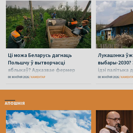
Ці можа Беларусь дагнаць
Лукашэнка ўж
Польшчу ў вытворчасці
выбары-2030? 
яблыкаў? Адказвае фермер
ідэі палітыка 
08 ЖНІЎНЯ 2026
КАМЕНТАР
08 ЖНІЎНЯ 2026
КАМЕНТ
АПОШНІЯ