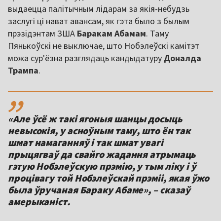
выдаецца палітычным лідарам за якія-небудзь
заслугі ці нават авансам, як гэта было з былым
прэзідэнтам ЗША
Баракам Абамам
. Таму
Пянькоўскі не выключае, што Нобэлеўскі камітэт
можа сур'ёзна разглядаць кандыдатуру
Доналда
Трампа
.
,,
«Але ўсё ж такі ягоныя шанцы досыць
невысокія, у асноўным таму, што ён так
шмат намаганняў і так шмат увагі
прыцягваў да свайго жадання атрымаць
гэтую Нобэлеўскую прэмію, у тым ліку і ў
процівагу той Нобэлеўскай прэміі, якая ўжо
была ўручаная Бараку Абаме», – сказаў
амерыканіст.