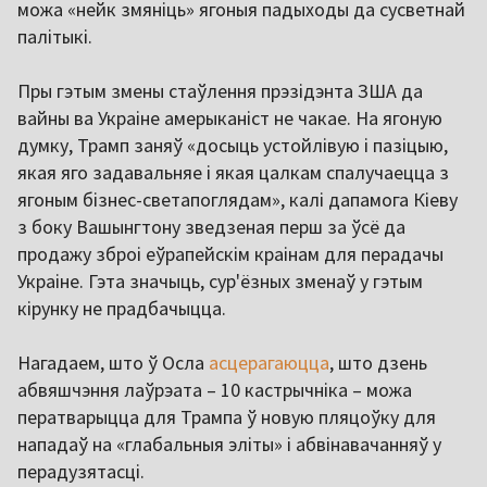
можа «нейк змяніць» ягоныя падыходы да сусветнай
палітыкі.
Пры гэтым змены стаўлення прэзідэнта ЗША да
вайны ва Украіне амерыканіст не чакае. На ягоную
думку, Трамп заняў «досыць устойлівую і пазіцыю,
якая яго задавальняе і якая цалкам спалучаецца з
ягоным бізнес-светапоглядам», калі дапамога Кіеву
з боку Вашынгтону зведзеная перш за ўсё да
продажу зброі еўрапейскім краінам для перадачы
Украіне. Гэта значыць, сур'ёзных зменаў у гэтым
кірунку не прадбачыцца.
Нагадаем, што ў Осла
асцерагаюцца
, што дзень
абвяшчэння лаўрэата – 10 кастрычніка – можа
ператварыцца для Трампа ў новую пляцоўку для
нападаў на «глабальныя эліты» і абвінавачанняў у
перадузятасці.