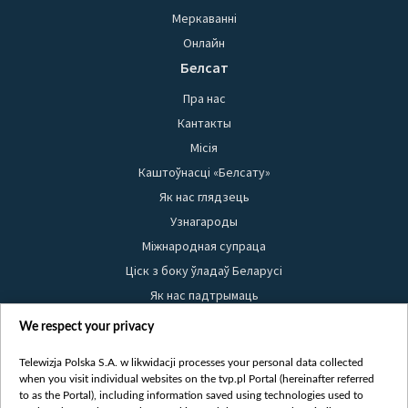
Меркаванні
Онлайн
Белсат
Пра нас
Кантакты
Місія
Каштоўнасці «Белсату»
Як нас глядзець
Узнагароды
Міжнародная супраца
Ціск з боку ўладаў Беларусі
Як нас падтрымаць
Правілы выкарыстання матэрыялаў
We respect your privacy
Інфармацыя аб адпраўніку
Telewizja Polska S.A. w likwidacji processes your personal data collected
Бяспека
when you visit individual websites on the tvp.pl Portal (hereinafter referred
Youtube
to as the Portal), including information saved using technologies used to