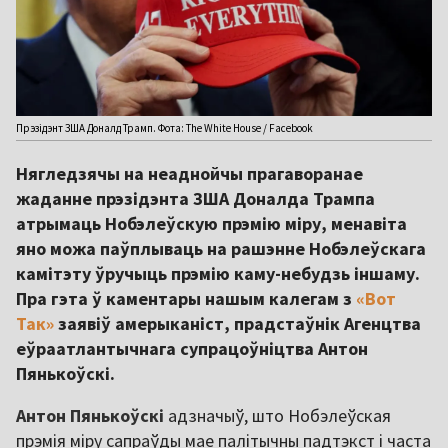
Прэзідэнт ЗША Доналд Трамп. Фота: The White House / Facebook
Нягледзячы на неаднойчы прагаворанае
жаданне прэзідэнта ЗША Доналда Трампа
атрымаць Нобэлеўскую прэмію міру, менавіта
яно можа паўплываць на рашэнне Нобэлеўскага
камітэту ўручыць прэмію каму-небудзь іншаму.
Пра гэта ў каментары нашым калегам з
«Вот
Так»
заявіў амерыканіст, прадстаўнік Агенцтва
еўраатлантычнага супрацоўніцтва Антон
Пянькоўскі.
Антон Пянькоўскі
адзначыў, што Нобэлеўская
прэмія міру сапраўды мае палітычны падтэкст і часта