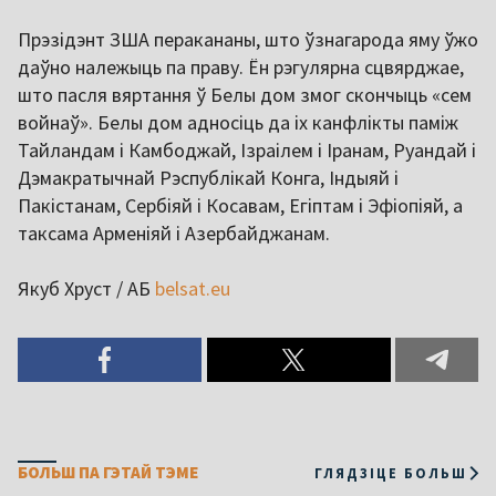
Прэзідэнт ЗША перакананы, што ўзнагарода яму ўжо
даўно належыць па праву. Ён рэгулярна сцвярджае,
што пасля вяртання ў Белы дом змог скончыць «сем
войнаў». Белы дом адносіць да іх канфлікты паміж
Тайландам і Камбоджай, Ізраілем і Іранам, Руандай і
Дэмакратычнай Рэспублікай Конга, Індыяй і
Пакістанам, Сербіяй і Косавам, Егіптам і Эфіопіяй, а
таксама Арменіяй і Азербайджанам.
Якуб Хруст / АБ
belsat.eu
БОЛЬШ ПА ГЭТАЙ ТЭМЕ
ГЛЯДЗІЦЕ БОЛЬШ