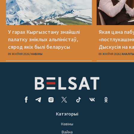
У гарах Кыргызстану знайшлі
Якая цана па
палатку зніклых альпіністаў,
«постлукашэнк
сярод якіх былі беларусы
Дыскусія на к
Беларусь»
09 ЖНІЎНЯ 2026
НАВІНЫ
09 ЖНІЎНЯ 2026
АНАЛІТ
Катэгорыі
Навіны
Вайна