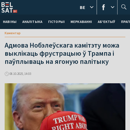
BE
НАВІНЫ
АНАЛІТЫКА
ГІСТОРЫІ
МЕРКАВАННI
АБ'ЕКТЫЎ
ПРАГ
Каментар
Адмова Нобэлеўскага камітэту можа
выклікаць фрустрацыю ў Трампа і
паўплываць на ягоную палітыку
08.10.2025, 14:03