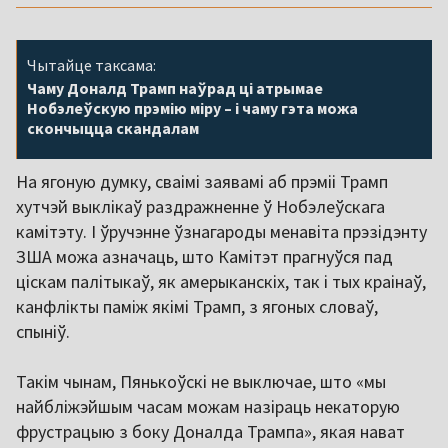
Чытайце таксама:
Чаму Доналд Трамп наўрад ці атрымае
Нобэлеўскую прэмію міру – і чаму гэта можа
скончыцца скандалам
На ягоную думку, сваімі заявамі аб прэміі Трамп
хутчэй выклікаў раздражненне ў Нобэлеўскага
камітэту. І ўручэнне ўзнагароды менавіта прэзідэнту
ЗША можа азначаць, што Камітэт прагнуўся пад
ціскам палітыкаў, як амерыканскіх, так і тых краінаў,
канфлікты паміж якімі Трамп, з ягоных словаў,
спыніў.
Такім чынам, Пянькоўскі не выключае, што «мы
найбліжэйшым часам можам назіраць некаторую
фрустрацыю з боку Доналда Трампа», якая нават