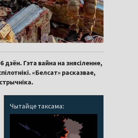
 дзён. Гэта вайна на знясіленне,
ілотнікі. «Белсат» расказвае,
астрычніка.
Чытайце таксама: