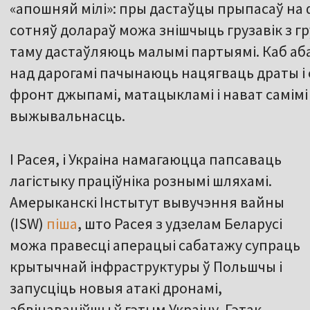
«апошняй мілі»: пры дастаўцы прыпасаў на 
сотняў долараў можа знішчыць грузавік з гр
таму дастаўляюць малымі партыямі. Каб аба
над дарогамі пачынаюць нацягваць драты і
фронт джыпамі, матацыкламі і нават самімі
выжывальнасць.
І Расея, і Украіна намагаюцца папсаваць
лагістыку праціўніка рознымі шляхамі.
Амерыканскі Інстытут вывучэння вайны
(ISW)
піша
, што Расея з удзелам Беларусі
можа правесці аперацыі сабатажу супраць
крытычнай інфраструктуры ў Польшчы і
запусціць новыя атакі дронамі,
абвінаваціўшы ў гэтым Украіну. Гэтак