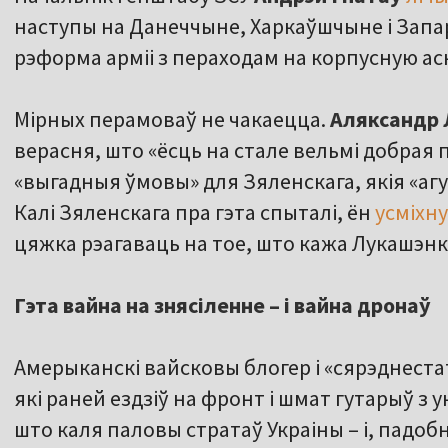
наступы на Данеччыне, Харкаўшчыне і Запа
рэформа арміі з пераходам на корпусную а
Мірных перамоваў не чакаецца.
Аляксандр
верасня, што «ёсць на стале вельмі добрая п
«выгадныя ўмовы» для Зяленскага, якія «а
Калі Зяленскага пра гэта спыталі, ён
усміхн
цяжка рэагаваць на тое, што кажа Лукашэнка
Гэта вайна на знясіленне – і вайна дронаў
Амерыканскі вайсковы блогер і «сярэднест
які раней ездзіў на фронт і шмат гутарыў з 
што каля паловы стратаў Украіны – і, падобн