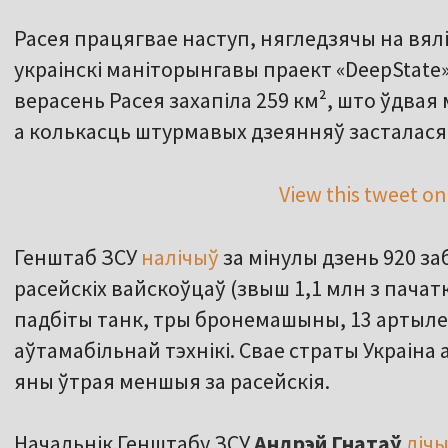
Расея працягвае наступ, нягледзячы на вял
украінскі маніторынгавы праект «DeepState»
верасень Расея захапіла 259 км², што ўдвая 
а колькасць штурмавых дзеянняў засталася
View this tweet on
Генштаб ЗСУ
налічыў
за мінулы дзень 920 з
расейскіх вайскоўцаў (звыш 1,1 млн з пача
падбіты танк, тры бронемашыны, 13 артылеры
аўтамабільнай тэхнікі. Свае страты Украіна
яны ўтрая меншыя за расейскія.
Начальнік Генштабу ЗСУ
Андрэй Гнатаў
ліч