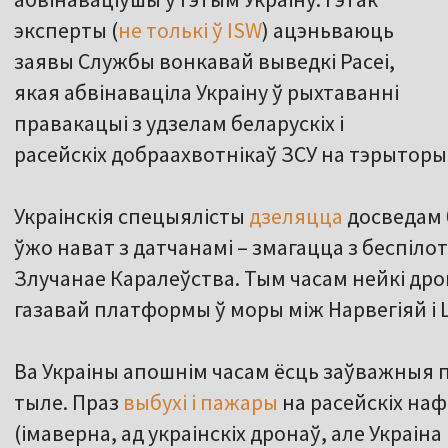
эксперты (
не толькі ў ISW
) ацэньваюць
заявы Службы вонкавай выведкі Расеі,
якая абвінаваціла Украіну ў рыхтаванні
правакацыі з удзелам беларускіх і
расейскіх добраахвотнікаў ЗСУ на тэрытор
Украінскія спецыялісты
дзеляцца
досведам 
ўжо нават з датчанамі – змагацца з беспілот
Злучанае Каралеўства. Тым часам нейкі дро
газавай платформы ў моры між Нарвегіяй і
Ва Украіны апошнім часам ёсць заўважныя п
тыле. Праз
выбухі і пажары
на расейскіх на
(імаверна, ад украінскіх дронаў, але Украіна