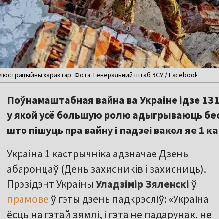
 ілюстрацыйны характар. Фота: Генеральний штаб ЗСУ / Facebook
Поўнамаштабная вайна ва Украіне ідзе 1316
у якой усё большую ролю адыгрываюць бесп
што пішуць пра вайну і падзеі вакол яе 1 к
Украіна 1 кастрычніка адзначае Дзень
абаронцаў (День захисників і захисниць).
Прэзідэнт Украіны
Уладзімір Зяленскі
ў
прамове
ў гэты дзень падкрэсліў: «Украіна
ёсць на гэтай зямлі, і гэта не падарунак, не