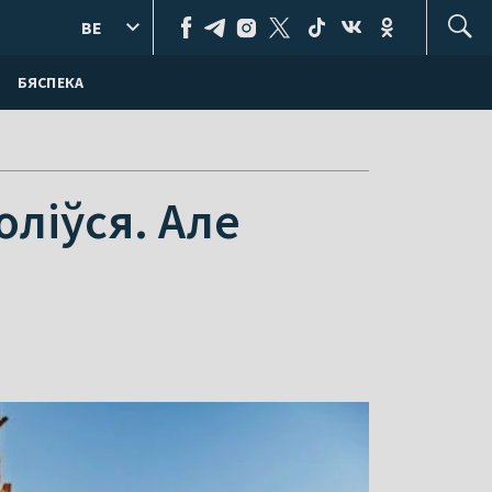
BE
БЯСПЕКА
оліўся. Але