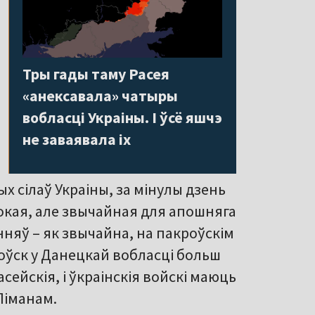
Тры гады таму Расея
«анексавала» чатыры
вобласці Украіны. І ўсё яшчэ
не заваявала іх
 сілаў Украіны, за мінулы дзень
окая, але звычайная для апошняга
нняў – як звычайна, на пакроўскім
роўск у Данецкай вобласці больш
асейскія, і ўкраінскія войскі маюць
Ліманам.