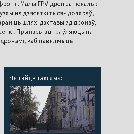
фронт. Малы FPV-дрон за некалькі
узам на дзясяткі тысяч долараў,
раніць шляхі даставы ад дронаў,
 сеткі. Прыпасы адпраўляюць на
 дронамі, каб павялічыць
Чытайце таксама: