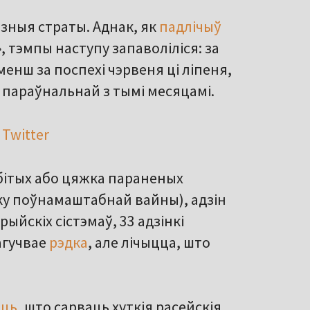
ізныя страты. Аднак, як
падлічыў
, тэмпы наступу запаволіліся: за
менш за поспехі чэрвеня ці ліпеня,
 параўнальнай з тымі месяцамі.
 Twitter
абітых або цяжка параненых
тку поўнамаштабнай вайны), адзін
йскіх сістэмаў, 33 адзінкі
 агучвае
рэдка
, але лічыцца, што
ыць
, што сарваць хуткія расейскія