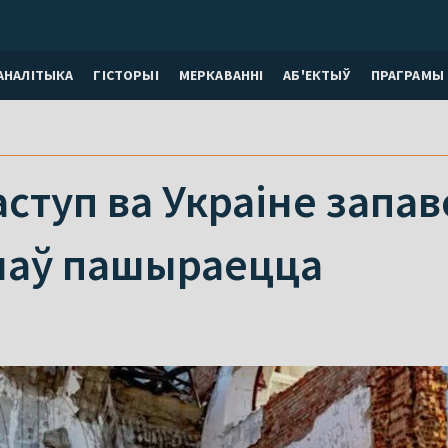
АНАЛІТЫКА
ГІСТОРЫІ
МЕРКАВАННI
АБ'ЕКТЫЎ
ПРАГРАМЫ
аступ ва Украіне запав
наў пашыраецца