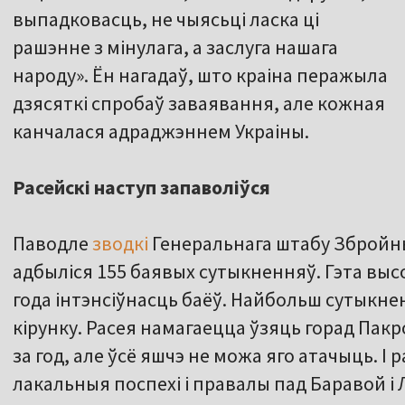
выпадковасць, не чыясьці ласка ці
рашэнне з мінулага, а заслуга нашага
народу». Ён нагадаў, што краіна перажыла
дзясяткі спробаў заваявання, але кожная
канчалася адраджэннем Украіны.
Расейскі наступ запаволіўся
Паводле
зводкі
Генеральнага штабу Збройных
адбыліся 155 баявых сутыкненняў. Гэта выс
года інтэнсіўнасць баёў. Найбольш сутыкне
кірунку. Расея намагаецца ўзяць горад Пак
за год, але ўсё яшчэ не можа яго атачыць. І р
лакальныя поспехі і правалы пад Баравой і 