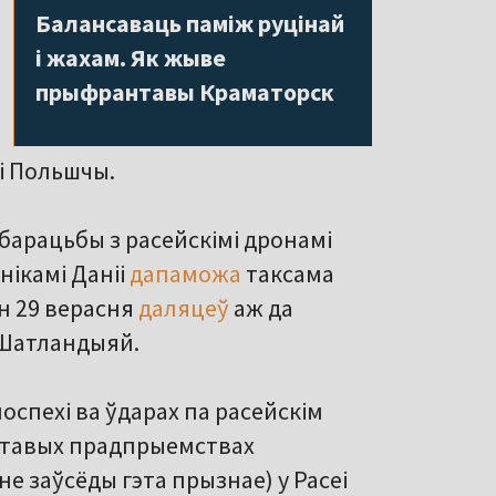
Балансаваць паміж руцінай
і жахам. Як жыве
прыфрантавы Краматорск
ыі Польшчы.
барацьбы з расейскімі дронамі
нікамі Даніі
дапаможа
таксама
н 29 верасня
даляцеў
аж да
 Шатландыяй.
оспехі ва ўдарах па расейскім
фтавых прадпрыемствах
 не заўсёды гэта прызнае) у Расеі