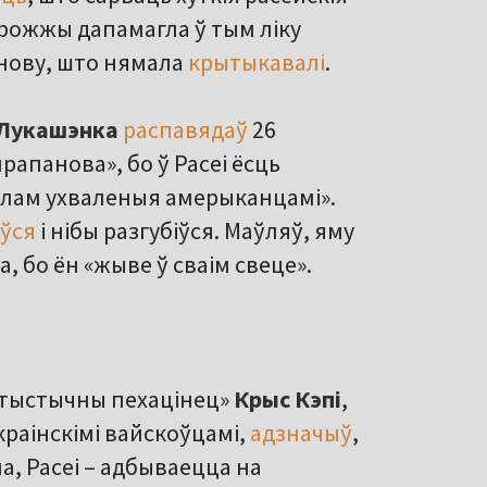
рожжы дапамагла ў тым ліку
снову, што нямала
крытыкавалі
.
 Лукашэнка
распавядаў
26
рапанова», бо ў Расеі ёсць
гулам ухваленыя амерыканцамі».
уўся
і нібы разгубіўся. Маўляў, яму
, бо ён «жыве ў сваім свеце».
атыстычны пехацінец»
Крыс Кэпі
,
украінскімі вайскоўцамі,
адзначыў
,
а, Расеі – адбываецца на