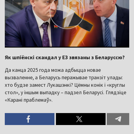
Як шпіёнскі скандал у ЕЗ звязаны з Беларуссю?
Да канца 2025 года можа адбыцца новае
вызваленне, а Беларусь перажывае транзіт улады:
хто будзе замест Лукашэнкі? Цёмны конік і «круглы
стол», у іншым выпадку – падзел Беларусі. Глядзіце
«Карані праблемаў».