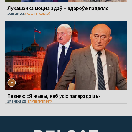
Лукашэнка моцна здаў – здароўе падвяло
10 ЛІПЕНЯ 2026
КАРАНІ ПРАБЛЕМАЎ
Пазняк: «Я жывы, каб усіх папярэдзіць»
26 ЧЭРВЕНЯ 2026
КАРАНІ ПРАБЛЕМАЎ