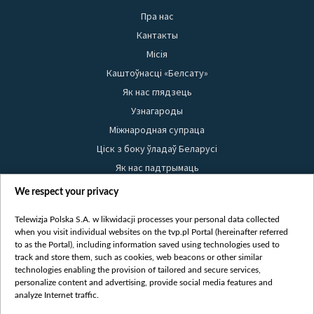
Пра нас
Кантакты
Місія
Каштоўнасці «Белсату»
Як нас глядзець
Узнагароды
Міжнародная супраца
Ціск з боку ўладаў Беларусі
Як нас падтрымаць
Правілы выкарыстання матэрыялаў
We respect your privacy
Інфармацыя аб адпраўніку
Telewizja Polska S.A. w likwidacji processes your personal data collected
Бяспека
when you visit individual websites on the tvp.pl Portal (hereinafter referred
Youtube
to as the Portal), including information saved using technologies used to
track and store them, such as cookies, web beacons or other similar
Белсат news
technologies enabling the provision of tailored and secure services,
personalize content and advertising, provide social media features and
Белсат Shorts
analyze Internet traffic.
Белсат Life