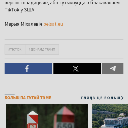
версію і прадаць яе, або сутыкнуцца з блакаваннем
TikTok у ЗША
Марыя Міхалевіч
belsat.eu
#TIKTOK
#ДОНАЛД ТРАМП
БОЛЬШ ПА ГЭТАЙ ТЭМЕ
ГЛЯДЗІЦЕ БОЛЬШ