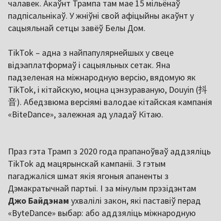
чалавек. Акаўнт Трампа там мае 15 мільёнаў
падпісальнікаў. У жніўні свой афіцыйны акаўнт у
сацыяльнай сетцы завёў Белы Дом.
TikTok – адна з найпапулярнейшых у свеце
відэаплатформаў і сацыяльных сетак. Яна
падзеленая на міжнародную версію, вядомую як
TikTok, і кітайскую, моцна цэнзураваную, Douyin (抖
音). Абедзвюма версіямі валодае кітайская кампанія
«BiteDance», залежная ад уладаў Кітаю.
Праз гэта Трамп з 2020 года прапаноўваў аддзяліць
TikTok ад мацярынскай кампаніі. З гэтым
пагаджаліся шмат якія ягоныя апаненты з
Дэмакратычнай партыі. І за мінулым прэзідэнтам
Джо Байдэнам
ухвалілі закон, які паставіў перад
«ByteDance» выбар: або аддзяліць міжнародную