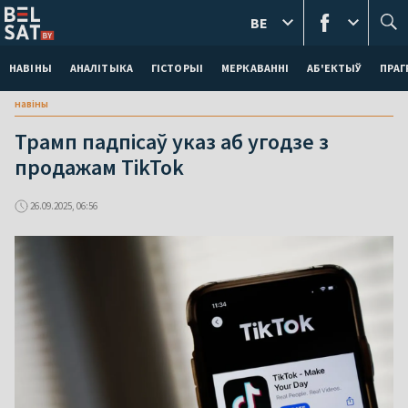
BE
НАВІНЫ
АНАЛІТЫКА
ГІСТОРЫІ
МЕРКАВАННI
АБ'ЕКТЫЎ
ПРАГ
навіны
Трамп падпісаў указ аб угодзе з
продажам TikTok
26.09.2025, 06:56