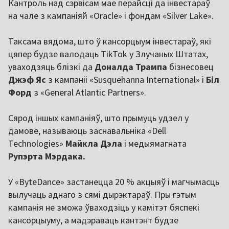
Кантроль над сэрвісам мае перайсці да інвестараў
на чале з кампаніяй «Oracle» і фондам «Silver Lake».
Таксама вядома, што ў кансорцыум інвестараў, які
цяпер будзе валодаць TikTok у Злучаных Штатах,
уваходзяць блізкі да
Доналда
Трампа
бізнесовец
Джэф Яс
з кампаніі «Susquehanna International» і
Біл
Форд
з «General Atlantic Partners».
Сярод іншых кампаніяў, што прымуць удзел у
дамове, называюць заснавальніка «Dell
Technologies»
Майкла Дэла
і медыямагната
Рупэрта Мэрдака.
У «ByteDance» застанецца 20 % акцыяў і магчымасць
вылучаць аднаго з сямі дырэктараў. Пры гэтым
кампанія не зможа ўваходзіць у камітэт бяспекі
кансорцыуму, а мадэраваць кантэнт будзе