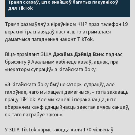
Трамп сказаў, што знайшоў багатых пакупнікоў
для TikTok
Трамп размаўляў з кіраўніком КНР праз тэлефон 19
верасня і распавядаў пасля, што атрымалася
дамагчыся пагаднення наконт TikTok.
Віцэ-прэзідэнт ЗША
Джэймз Дэйвід Вэнс
падчас
брыфінгу ў Авальным кабінеце казаў, аднак, пра
«некаторы супраціў» з кітайскага боку:
«З кітайскага боку быў некаторы супраціў, але
галоўнае, чаго мы хацелі дамагчыся, – гэта захаваць
працу TikTok. Але мы хацелі і пераканацца, што
абараняем канфідэнцыйнасць звестак амерыканцаў,
як таго патрабуе закон».
У ЗША TikTok карыстаюцца каля 170 мільёнаў