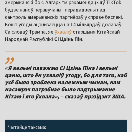
амерыканскі бок. Алгарытм рэкамендацыяў TikTok
будзе наноў перавучаны і перададзены пад
кантроль амерыканскіх партнёраў у справе бяспекі.
Кошт угоды ацэньваецца на 14 мільярдаў долараў.
Са словаў Трампа, яе
ўхваліў
старшыня Кітайскай
Народнай Рэспублікі
Сі Цзінь Пін
.
,,
«Я вельмі паважаю Сі Цзінь Піна і вельмі
цаню, што ён ухваліў угоду, бо для таго, каб
усё было зроблена належным чынам, нам
насамрэч патрэбнае было падтрыманне
Кітаю і яго ўхвала», – сказаў прэзідэнт ЗША.
Чытайце таксама: