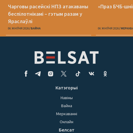
Чарговы расейскі НПЗ атакаваны
«Праз БЧБ-шні
беспілотнікамі – гэтым разам у
Яраслаўлі
06 ЖНІЎНЯ 2026
ВАЙНА
06 ЖНІЎНЯ 2026
МЕРКАВ
Катэгорыі
Навіны
Вайна
Меркаванні
Онлайн
Белсат