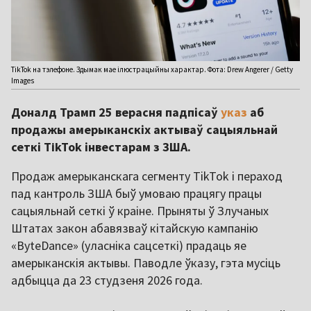
TikTok на тэлефоне. Здымак мае ілюстрацыйны характар. Фота: Drew Angerer / Getty
Images
Доналд Трамп 25 верасня падпісаў
указ
аб
продажы амерыканскіх актываў сацыяльнай
сеткі TikTok інвестарам з ЗША.
Продаж амерыканскага сегменту TikTok і пераход
пад кантроль ЗША быў умоваю працягу працы
сацыяльнай сеткі ў краіне. Прыняты ў Злучаных
Штатах закон абавязваў кітайскую кампанію
«ByteDance» (уласніка сацсеткі) прадаць яе
амерыканскія актывы. Паводле ўказу, гэта мусіць
адбыцца да 23 студзеня 2026 года.