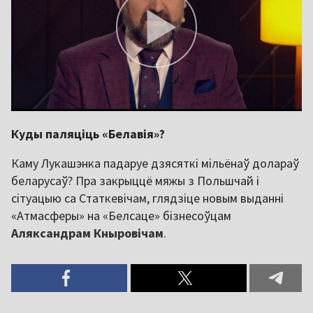
Куды паляціць «Белавія»?
Каму Лукашэнка падаруе дзясяткі мільёнаў долараў
беларусаў? Пра закрыццё мяжы з Польшчай і
сітуацыю са Статкевічам, глядзіце новым выданні
«Атмасферы» на «Белсаце» бізнесоўцам
Аляксандрам Кныровічам
.