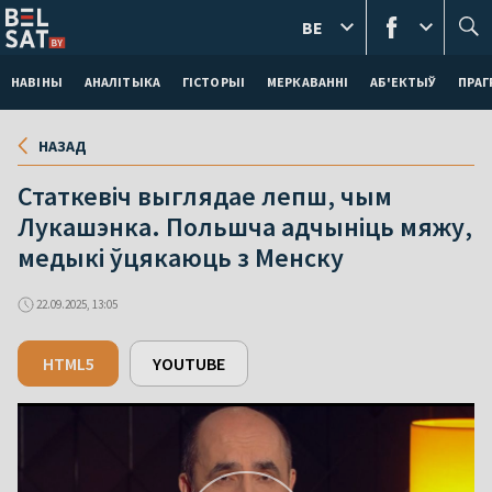
BE
НАВІНЫ
АНАЛІТЫКА
ГІСТОРЫІ
МЕРКАВАННI
АБ'ЕКТЫЎ
ПРАГ
НАЗАД
Статкевіч выглядае лепш, чым
Лукашэнка. Польшча адчыніць мяжу,
медыкі ўцякаюць з Менску
22.09.2025, 13:05
HTML5
YOUTUBE