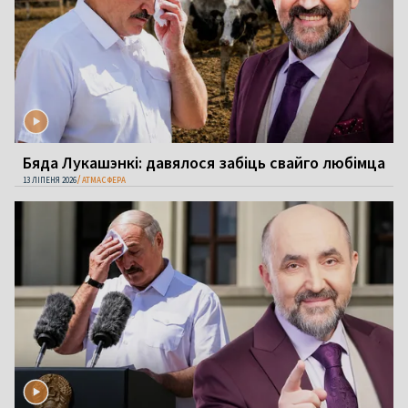
Бяда Лукашэнкі: давялося забіць свайго любімца
13 ЛІПЕНЯ 2026
АТМАСФЕРА