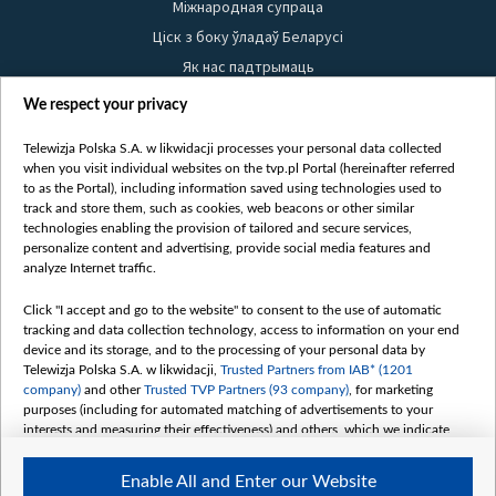
Міжнародная супраца
Ціск з боку ўладаў Беларусі
Як нас падтрымаць
Правілы выкарыстання матэрыялаў
We respect your privacy
Інфармацыя аб адпраўніку
Telewizja Polska S.A. w likwidacji processes your personal data collected
Бяспека
when you visit individual websites on the tvp.pl Portal (hereinafter referred
Youtube
to as the Portal), including information saved using technologies used to
track and store them, such as cookies, web beacons or other similar
Белсат news
technologies enabling the provision of tailored and secure services,
personalize content and advertising, provide social media features and
Белсат Shorts
analyze Internet traffic.
Белсат Life
Жэстачайшы мульт
Click "I accept and go to the website" to consent to the use of automatic
tracking and data collection technology, access to information on your end
Belsat English
device and its storage, and to the processing of your personal data by
Biełsat PL
Telewizja Polska S.A. w likwidacji,
Trusted Partners from IAB* (1201
company)
and other
Trusted TVP Partners (93 company)
, for marketing
Белсат Now
purposes (including for automated matching of advertisements to your
Белсат History
interests and measuring their effectiveness) and others, which we indicate
below.
Белсат Music
Enable All and Enter our Website
Белсат Doc
The purposes of processing your data by TVP S.A. w likwidacji are as