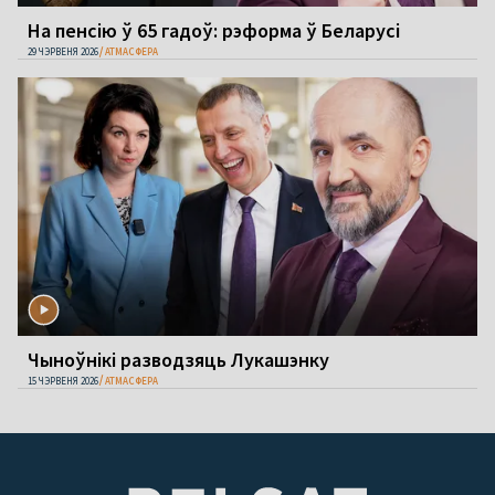
На пенсію ў 65 гадоў: рэформа ў Беларусі
29 ЧЭРВЕНЯ 2026
АТМАСФЕРА
Чыноўнікі разводзяць Лукашэнку
15 ЧЭРВЕНЯ 2026
АТМАСФЕРА