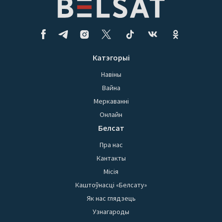
Катэгорыі
Навіны
Вайна
Меркаванні
Онлайн
Белсат
Пра нас
Кантакты
Місія
Каштоўнасці «Белсату»
Як нас глядзець
Узнагароды