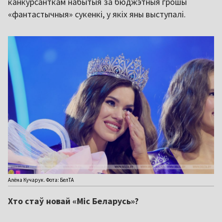
канкурсанткам набытыя за бюджэтныя грошы
«фантастычныя» сукенкі, у якіх яны выступалі.
Алёна Кучарук. Фота: БелТА
Хто стаў новай «Міс Беларусь»?