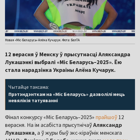
Новая «Міс-Беларусь» Алёна Кучарук. Фота: БелТА
12 верасня ў Менску ў прысутнасці Аляксандра
Лукашэнкі выбралі «Міс Беларусь–2025». Ёю
стала нарадзінка Украіны Алёна Кучарук.
Чытайце таксама:
Прэтэндэнткам на «Міс Беларусь» дазволілі мець
невялікія татуяванні
Фінал конкурсу «Міс Беларусь–2025»
прайшоў
12
верасня. На ім асабіста прысутнічаў
Аляксандр
Лукашэнка
, а ў журы быў экс-кіраўнік менскага