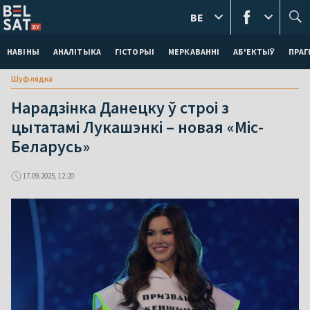
BE
НАВІНЫ
АНАЛІТЫКА
ГІСТОРЫІ
МЕРКАВАННI
АБ'ЕКТЫЎ
ПРАГ
Шуфлядка
Нарадзінка Данецку ў строі з
цытатамі Лукашэнкі – новая «Міс-
Беларусь»
17.09.2025, 12:20