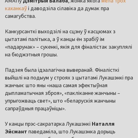
АМАПу
Дзмітрый Балаба
, жонка якога
мела трох
каханкаў
і даводзіла сілавіка да думак пра
самагубства.
Канкурсанткі выходзілі на сцэну ў касцюмах з
цытатамі палітыка, а ў канцы ён зрабіў ім
«падарунак» – сукенкі, якія для фіналістак закуплялі
на бюджэтныя грошы.
Падзея была ідэалагічна выверанай. Фіналісткі
выйшлі на подыум у строях з цытатамі Лукашэнкі пра
жанчын: што яны «наша самая эфектыўная
дыпламатычная зброя», «пакліканне жанчыны –
упрыгожваць свет», што «беларускія жанчыны
сапраўдныя працаўніцы».
У канцы прэс-сакратарка Лукашэнкі
Наталля
Эйсмант
паведаміла, што Лукашэнка дорыць