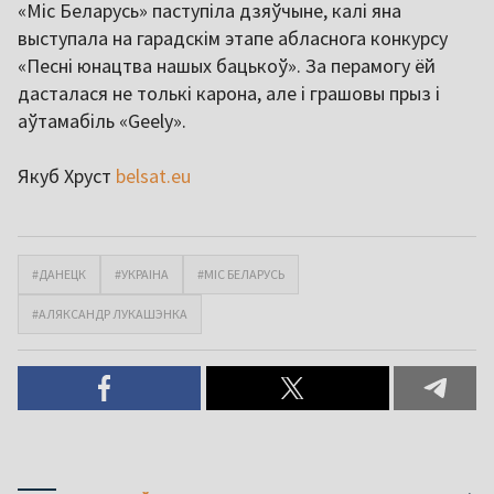
«Міс Беларусь» паступіла дзяўчыне, калі яна
выступала на гарадскім этапе абласнога конкурсу
«Песні юнацтва нашых бацькоў». За перамогу ёй
дасталася не толькі карона, але і грашовы прыз і
аўтамабіль «Geely».
Якуб Хруст
belsat.eu
#ДАНЕЦК
#УКРАІНА
#МІС БЕЛАРУСЬ
#АЛЯКСАНДР ЛУКАШЭНКА