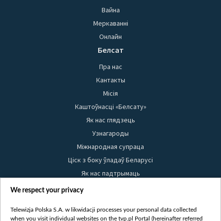
Вайна
Меркаванні
Онлайн
Белсат
Пра нас
Кантакты
Місія
Каштоўнасці «Белсату»
Як нас глядзець
Узнагароды
Міжнародная супраца
Ціск з боку ўладаў Беларусі
Як нас падтрымаць
Правілы выкарыстання матэрыялаў
We respect your privacy
Інфармацыя аб адпраўніку
Telewizja Polska S.A. w likwidacji processes your personal data collected
Бяспека
when you visit individual websites on the tvp.pl Portal (hereinafter referred