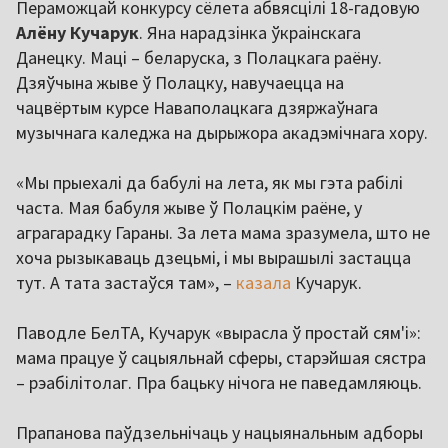
Пераможцай конкурсу сёлета абвясцілі 18-гадовую
Алёну Кучарук
. Яна нарадзінка ўкраінскага
Данецку. Маці – беларуска, з Полацкага раёну.
Дзяўчына жыве ў Полацку, навучаецца на
чацвёртым курсе Наваполацкага дзяржаўнага
музычнага каледжа на дырыжора акадэмічнага хору.
«Мы прыехалі да бабулі на лета, як мы гэта рабілі
часта. Мая бабуля жыве ў Полацкім раёне, у
аграгарадку Гараны. За лета мама зразумела, што не
хоча рызыкаваць дзецьмі, і мы вырашылі застацца
тут. А тата застаўся там», –
казала
Кучарук.
Паводле БелТА, Кучарук «вырасла ў простай сям'і»:
мама працуе ў сацыяльнай сферы, старэйшая сястра
– рэабілітолаг. Пра бацьку нічога не паведамляюць.
Прапанова паўдзельнічаць у нацыянальным адборы