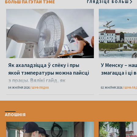
БОЛЬШ ПА ГЭТАЙ ТЭМЕ
ГЛЯДЗІЦЕ БОЛЬШ
Як ахаладзіцца ў спёку і пры
У Менску – наш
якой тэмпературы можна пайсці
змагацца і ці 
з працы. Вялікі гайд, як
перажыць спёку
04 ЖНІЎНЯ 2026
ШУФЛЯДКА
02 ЖНІЎНЯ 2026
ШУФЛЯ
АПОШНІЯ