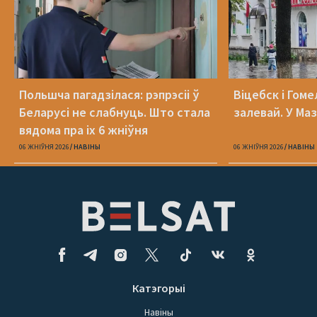
Польшча пагадзілася: рэпрэсіі ў
Віцебск і Гоме
Беларусі не слабнуць. Што стала
залевай. У Ма
вядома пра іх 6 жніўня
06 ЖНІЎНЯ 2026
НАВІНЫ
06 ЖНІЎНЯ 2026
НАВІНЫ
Катэгорыі
Навіны