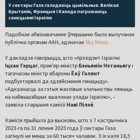
У сектары Газа галадаюць цывільныя. Вялікая
Брытанія, Францыя і Канада пагражаюць
санкцыямі Ізраілю
Падобнае абвінавачанне ўпершыню было вылучанае
публічна органам ААН, адзначае
Sky News
.
У дакладзе гаворыцца, што «прэзідэнт Ізраілю
Іцхак Гэрцаг
, прэм'ер-міністр
Бэньямін Нэтаньягу
і
тагачасны міністр абароны
Ёаў Галянт
падбухторвалі да здзяйснення генацыду».
«Адказнасць за гэтыя жахлівыя злачынствы ляжыць
на найвышэйшых эшалонах улады Ізраілю», –
заявіла старшыня камісіі
Наві Пілэй
.
Камісія прыйшла да высновы, што з 7 кастрычніка
2023-га па 31 ліпеня 2025 года ў сектары Газа
загінулі не менш за 60 тысяч чалавек. З іх каля 18,5