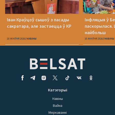
Іван Краўцоў сышоў з пасады
Інфляцыя ў Бе
сакратара, але застаецца ў КР
паскорылася.
найбольш
10 ЖНІЎНЯ 2026
НАВІНЫ
10 ЖНІЎНЯ 2026
НАВІНЫ
Катэгорыі
Навіны
Вайна
Меркаванні