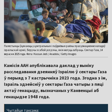
Палестынцы ўцякаюць у цэнтральныя і паўднёвыя раёны праз узмацненне нападаў
ізраільскай арміі, беручы з сабой усе рэчы, якія могуць забраць. Сектар Газа, 14
верасня 2025 года. Фота: Hassan Jedi / Anadolu / Getty Images
Камісія ААН апублікавала даклад у выніку
расследавання дзеянняў Ізраілю ў сектары Газа
ў перыяд з 7 кастрычніка 2023 года. Згодна з ім,
Ізраіль здзейсніў у сектары Газа чатыры з пяці
актаў генацыду, вызначаных у Канвенцыі аб
генацыдзе 1948 года.
Чытайце таксама: