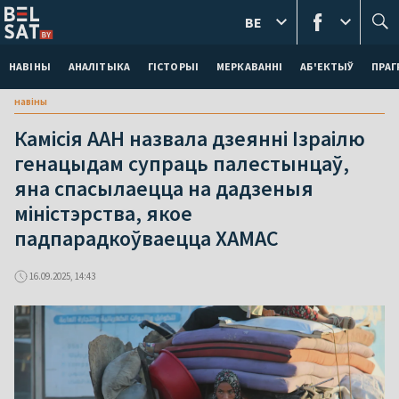
BE
НАВІНЫ
АНАЛІТЫКА
ГІСТОРЫІ
МЕРКАВАННI
АБ'ЕКТЫЎ
ПРАГ
навіны
Камісія ААН назвала дзеянні Ізраілю
генацыдам супраць палестынцаў,
яна спасылаецца на дадзеныя
міністэрства, якое
падпарадкоўваецца ХАМАС
16.09.2025, 14:43