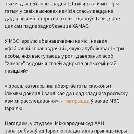
тысяч дзяцей і прыкладна 10 тысяч жанчын. Пры
гэтым у сваіх высновах камісія спасылаецца на
дадзеныя міністэрства аховы здароўя Газы, якое
цалкам падпарадкоўваецца ХАМАС.
У МЗС Ізраілю абвінавачванні камісіі назвалі
«фэйкавай справаздачай», якую апублікавалі «тры
асобы, якія выступаюць у ролі давераных асоб
"Хамасу" вядомыя сваёй адкрыта антысеміцкай
пазіцыяй».
«Ізраіль катэгарычна абвяргае гэты скажоны і
ілжывы даклад і заклікае да неадкладнага роспуску
камісіі расследавання», –
гаворыцца
ў заяве МЗС
Ізраілю.
Нагадаем, у студзені Міжнародны суд ААН
запатрабаваў ад Ізраілю неадкладна прыняць меры