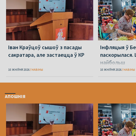
Іван Краўцоў сышоў з пасады
Інфляцыя ў Бе
сакратара, але застаецца ў КР
паскорылася.
найбольш
10 ЖНІЎНЯ 2026
НАВІНЫ
10 ЖНІЎНЯ 2026
НАВІНЫ
АПОШНІЯ