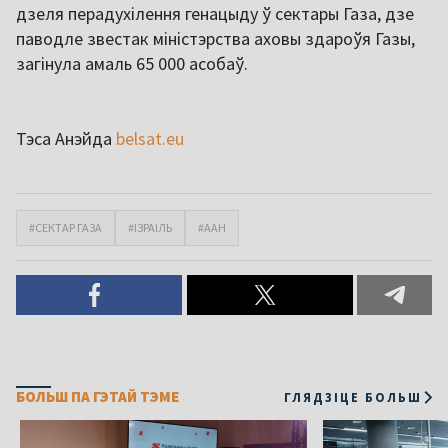
дзеля перадухілення генацыду ў сектары Газа, дзе
паводле звестак міністэрства аховы здароўя Газы,
загінула амаль 65 000 асобаў.
Тэса Анэйда
belsat.eu
#СЕКТАР ГАЗА
#ІЗРАІЛЬ
#ААН
БОЛЬШ ПА ГЭТАЙ ТЭМЕ
ГЛЯДЗІЦЕ БОЛЬШ