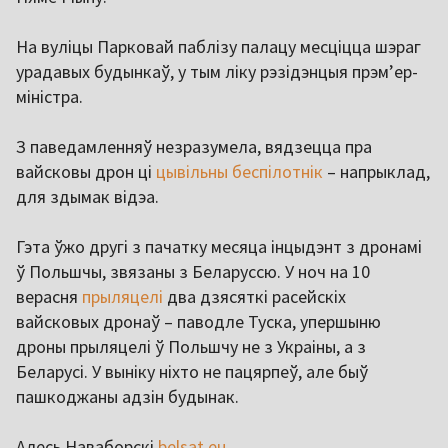
На вуліцы Парковай паблізу палацу месціцца шэраг
урадавых будынкаў, у тым ліку рэзідэнцыя прэм’ер-
міністра.
З паведамленняў незразумела, вядзецца пра
вайсковы дрон ці
цывільны беспілотнік
– напрыклад,
для здымак відэа.
Гэта ўжо другі з пачатку месяца інцыдэнт з дронамі
ў Польшчы, звязаны з Беларуссю. У ноч на 10
верасня
прыляцелі
два дзясяткі расейскіх
вайсковых дронаў – паводле Туска, упершыню
дроны прыляцелі ў Польшчу не з Украіны, а з
Беларусі. У выніку ніхто не пацярпеў, але быў
пашкоджаны адзін будынак.
Алесь Наваборскі
belsat.eu