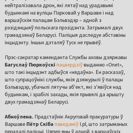
нейтралізавала дрон, які лятаў над урадавымі
будынкамі на вуліцы Парковай у Варшаве і над
варшаўскім палацам Бэльвэдэр – адной з
рэзідэнцыяў польскага прэзідэнта. Затрымалі двух
грамадзянаў Беларусі. Паліцыя даследуе абставіны
інцыдэнту. Іншых дэталяў Туск не прывёў.
Прэс-сакратар каменданта Службы аховы дзяржавы
Багуслаў Пюркоўскі
пацвердзіў
выданню «Onet»,
што такі інцыдэнт адбыўся «нядаўна». Ён расказаў,
што супрацоўнікі службы, якія дзяжурылі ў палацы
Бэльвэдэр, убачылі лятучы аб'ект, які з'явіўся над
будынкам, і зрабілі захады, якія прывялі да арышту
двух грамадзянаў Беларусі.
Абноўлена.
Прадстаўнік Акруговай пракуратуры ў
Варшаве
Пётр Скіба
паведаміў
I.pl, што затрыманых
перадалі паліцыі. Цяпер яны ў адной з варшаўскіх