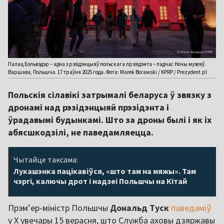
Палац Бэльвэдэр – адна з рэзідэнцыяў польскага прэзідэнта – падчас Ночы музеяў.
Варшава, Польшча. 17 траўня 2025 года. Фота: Marek Borawski / KPRP / Prezydent.pl
Польскія сілавікі затрымалі беларуса ў звязку з
дронамі над рэзідэнцыяй прэзідэнта і
ўрадавымі будынкамі. Што за дроны былі і як іх
абясшкодзілі, не паведамляецца.
Чытайце таксама:
Лукашэнка пацікавіўся, «што там на мяжы». Там
чэргі, калючы дрот і надзеі Польшчы на Кітай
Прэм’ер-міністр Польшчы
Дональд Туск
паведаміў
у X увечары 15 верасня, што Служба аховы дзяржавы