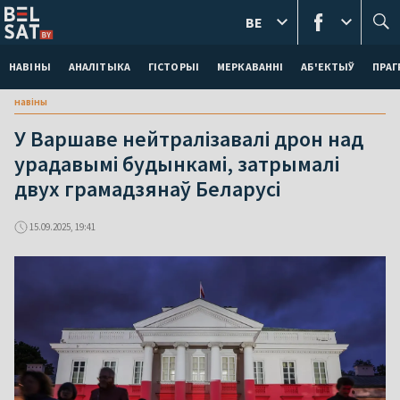
BE
НАВІНЫ
АНАЛІТЫКА
ГІСТОРЫІ
МЕРКАВАННI
АБ'ЕКТЫЎ
ПРАГ
навіны
У Варшаве нейтралізавалі дрон над
урадавымі будынкамі, затрымалі
двух грамадзянаў Беларусі
15.09.2025, 19:41