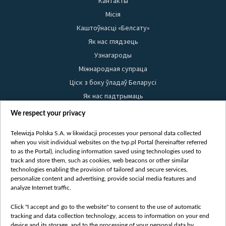
Кантакты
Місія
Каштоўнасці «Белсату»
Як нас глядзець
Узнагароды
Міжнародная супраца
Ціск з боку ўладаў Беларусі
Як нас падтрымаць
Правілы выкарыстання матэрыялаў
We respect your privacy
Інфармацыя аб адпраўніку
Telewizja Polska S.A. w likwidacji processes your personal data collected
Бяспека
when you visit individual websites on the tvp.pl Portal (hereinafter referred
Youtube
to as the Portal), including information saved using technologies used to
track and store them, such as cookies, web beacons or other similar
Белсат news
technologies enabling the provision of tailored and secure services,
personalize content and advertising, provide social media features and
Белсат Shorts
analyze Internet traffic.
Белсат Life
Click "I accept and go to the website" to consent to the use of automatic
Жэстачайшы мульт
tracking and data collection technology, access to information on your end
Belsat English
device and its storage, and to the processing of your personal data by