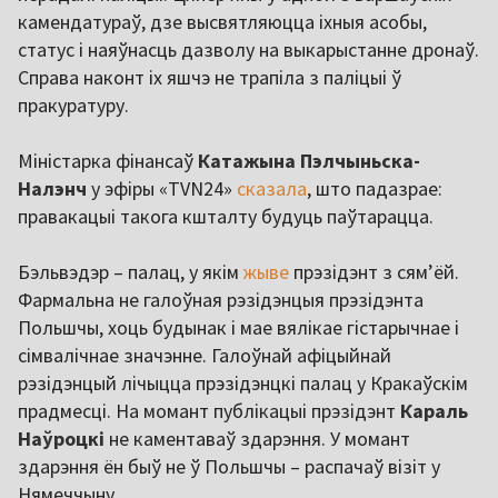
камендатураў, дзе высвятляюцца іхныя асобы,
статус і наяўнасць дазволу на выкарыстанне дронаў.
Справа наконт іх яшчэ не трапіла з паліцыі ў
пракуратуру.
Міністарка фінансаў
Катажына Пэлчыньска-
Налэнч
у эфіры «TVN24»
сказала
, што падазрае:
правакацыі такога кшталту будуць паўтарацца.
Бэльвэдэр – палац, у якім
жыве
прэзідэнт з сям’ёй.
Фармальна не галоўная рэзідэнцыя прэзідэнта
Польшчы, хоць будынак і мае вялікае гістарычнае і
сімвалічнае значэнне. Галоўнай афіцыйнай
рэзідэнцый лічыцца прэзідэнцкі палац у Кракаўскім
прадмесці. На момант публікацыі прэзідэнт
Караль
Наўроцкі
не каментаваў здарэння. У момант
здарэння ён быў не ў Польшчы – распачаў візіт у
Нямеччыну.