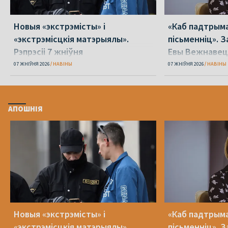
Новыя «экстрэмісты» і
«Каб падтрыма
«экстрэмісцкія матэрыялы».
пісьменніц». З
Рэпрэсіі 7 жніўня
Евы Вежнавец
07 ЖНІЎНЯ 2026
НАВІНЫ
07 ЖНІЎНЯ 2026
НАВІНЫ
АПОШНІЯ
Новыя «экстрэмісты» і
«Каб падтрыма
«экстрэмісцкія матэрыялы».
пісьменніц». З