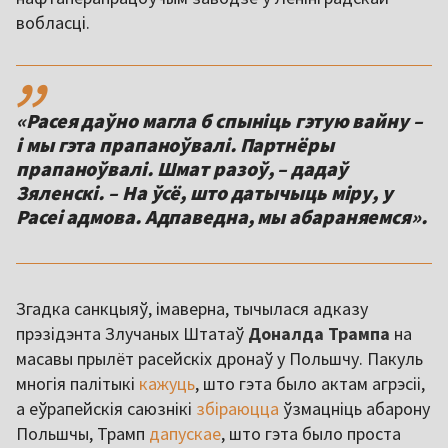
вобласці.
,,
«Расея даўно магла б спыніць гэтую вайну –
і мы гэта прапаноўвалі. Партнёры
прапаноўвалі. Шмат разоў, – дадаў
Зяленскі. – На ўсё, што датычыць міру, у
Расеі адмова. Адпаведна, мы абараняемся».
Згадка санкцыяў, імаверна, тычылася адказу
прэзідэнта Злучаных Штатаў
Доналда Трампа
на
масавы прылёт расейскіх дронаў у Польшчу. Пакуль
многія палітыкі
кажуць
, што гэта было актам агрэсіі,
а еўрапейскія саюзнікі
збіраюцца
ўзмацніць абарону
Польшчы, Трамп
дапускае
, што гэта было проста