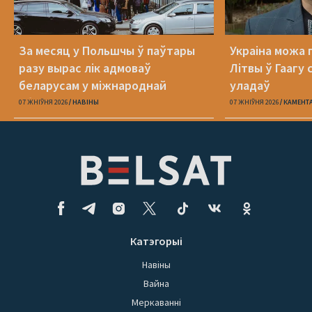
За месяц у Польшчы ў паўтары
Украіна можа
разу вырас лік адмоваў
Літвы ў Гаагу 
беларусам у міжнароднай
уладаў
абароне
07 ЖНІЎНЯ 2026
НАВІНЫ
07 ЖНІЎНЯ 2026
КАМЕНТ
Катэгорыі
Навіны
Вайна
Меркаванні