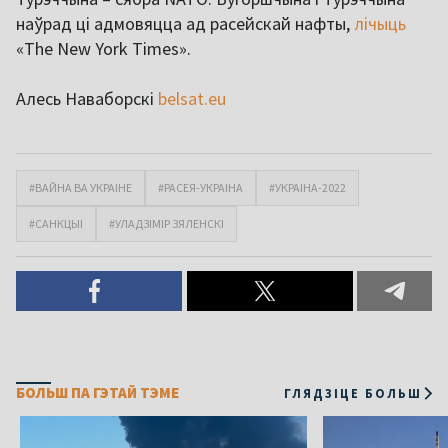
наўрад ці адмовяцца ад расейскай нафты,
лічыць
«The New York Times».
Алесь Наваборскі
belsat.eu
#ВАЙНА ВА УКРАІНЕ
#РАСЕЯ-УКРАІНА
#УКРАІНА-2022
#САНКЦЫІ
#УЛАДЗІМІР ЗЯЛЕНСКІ
БОЛЬШ ПА ГЭТАЙ ТЭМЕ
ГЛЯДЗІЦЕ БОЛЬШ