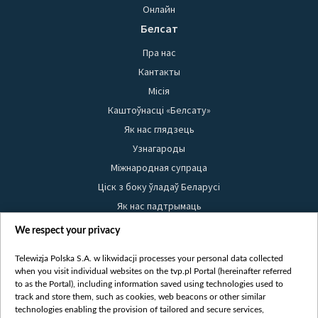
Онлайн
Белсат
Пра нас
Кантакты
Місія
Каштоўнасці «Белсату»
Як нас глядзець
Узнагароды
Міжнародная супраца
Ціск з боку ўладаў Беларусі
Як нас падтрымаць
Правілы выкарыстання матэрыялаў
We respect your privacy
Інфармацыя аб адпраўніку
Telewizja Polska S.A. w likwidacji processes your personal data collected
Бяспека
when you visit individual websites on the tvp.pl Portal (hereinafter referred
Youtube
to as the Portal), including information saved using technologies used to
track and store them, such as cookies, web beacons or other similar
Белсат news
technologies enabling the provision of tailored and secure services,