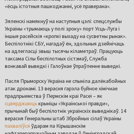
«ёсць істотныя пашкоджанні, усё праверана».
Зяленскі намякнуў на наступныя цэлі: спецслужбы
Украіны «трымаюць у полі зроку» порт Усць-Луга і
іншыя расейскія «кропкі выхаду на сусветны рынак».
Беспілотнікі СБУ, нагадаў ён, здольныя дзейнічаць
на адлегласці звыш тысячы кіламетраў. Працуюць
таксама Сілы беспілотных сістэмаў, Служба
вонкавай выведкі і Галоўнае ўпраўленне выведкі.
Пасля Прыморску Украіна не спыніла далёкабойных
атак дронамі. 13 верасня гарэла буйное хімічнае
прадпрыемства ў Пермскім краі Расеі – як
сцвярджаюць
крыніцы «Украінської правди»,
прычынай быў беспілотнік украінскіх выведнікаў. 14
верасня Генеральны штаб Збройных сілаў Украіны
пахваліўся
ўдарам па Кірышанскім
нафтаперапрацоўчым заводзе ў Ленінградскай