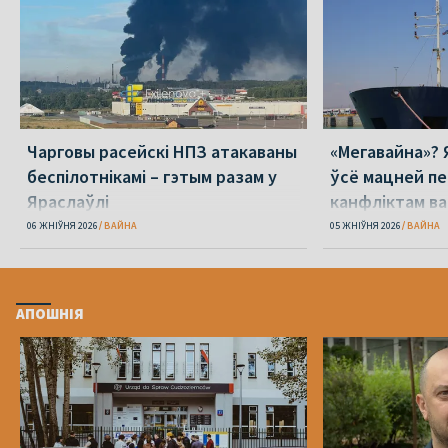
Чарговы расейскі НПЗ атакаваны
«Мегавайна»? 
беспілотнікамі – гэтым разам у
ўсё мацней п
Яраслаўлі
канфліктам ва
06 ЖНІЎНЯ 2026
ВАЙНА
05 ЖНІЎНЯ 2026
ВАЙНА
АПОШНІЯ