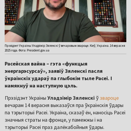
Прэзідэнт Украіны Уладзімір Зяленскі ў вечаровым звароце. Кіеў, Украіна. 14 верасня
2025 года. Фота: President.gov.ua
Расейская вайна – гэта «функцыя
энергарэсурсаў», заявіў Зяленскі пасля
ўкраінскіх удараў па глыбокім тыле Расеі. І
намякнуў на наступную цэль.
Прэзідэнт Украіны
Уладзімір Зяленскі
ў
звароце
вечарам 14 верасня выказаўся пра ўкраінскія ўдары
па тэрыторыі Расеі. Украіна, сказаў ён, наносіць Расеі
значныя страты на фронце, у памежжы і на
тэрыторыі Расеі праз далёкабойныя ўдары.