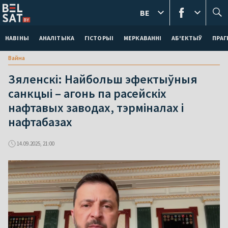
BE
НАВІНЫ
АНАЛІТЫКА
ГІСТОРЫІ
МЕРКАВАННI
АБ'ЕКТЫЎ
ПРАГ
Вайна
Зяленскі: Найбольш эфектыўныя
санкцыі – агонь па расейскіх
нафтавых заводах, тэрміналах і
нафтабазах
14.09.2025, 21:00