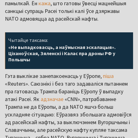
памылкай. Ён
кажа
, што гатовы ўвесці мацнейшыя
санкцыі супраць Расеі толькі калі ўсе дзяржавы
NATO адмовяцца ад расейскай нафты.
Чытайце таксама:
«Не выпадковасць, а наўмысная эскалацыя».
Ціханоўская, Зяленскі і Калас пра дроны РФ у
Польшчы
Гэта выклікае занепакоенасць у Еўропе,
піша
«Reuters». Саюзнікі і без таго задаваліся пытаннем
пра гатовасць Трампа бараніць Еўропу ў выпадку
атакі Расеі. Як
адзначае
«CNN», патрабаванне
Трампа не да Еўропы, а да NATO яшчэ больш
ускладняе сітуацыю: Еўразвяз збольшага адмовіўся
ад расейскай нафты, за выключэннем Вугоршчыны і
Славаччыны, але расейскую нафту купляе таксама
Турэччына – сябра NATO. Вугоршчына і Турэччына