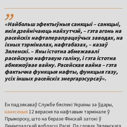
,,
«Найбольш эфектыўныя санкцыі – санкцыі,
якія дзейнічаюць найхутчэй, – гэта агонь на
расейскіх нафтаперапрацоўчых заводах, на
іхных тэрміналах, нафтабазах, – казаў
Зяленскі. – Яны істотна абмежавалі
расейскую нафтавую галіну, і гэта істотна
абмяжоўвае вайну. Расейская вайна – гэта
фактычна функцыя нафты, функцыя газу,
усіх іншых расейскіх энергарэсурсаў».
Ён падзякаваў Службе бяспекі Украіны за ўдары,
нанесеныя
12 верасня па нафтавым тэрмінале ў
Прыморску, што на беразе Фінскай затокі ў
Ленінградскай вобласці Расеі. Па словах Зяленскага,