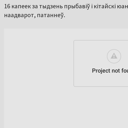
16 капеек за тыдзень прыбавіў і кітайскі юан
наадварот, патаннеў.