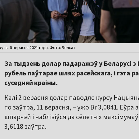
усь. 6 верасня 2021 года. Фота: Белсат
За тыдзень долар падаражэў у Беларусі з B
рубель паўтарае шлях расейскага, і гэта 
суседняй краіны.
Калі 2 верасня долар паводле курсу Нацыяна
то заўтра, 11 верасня, – ужо Br 3,0841. Еўр
шпарчэй і наблізіўся да сёлетніх максімумаў:
3,6118 заўтра.