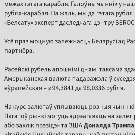
межах гэтага карабля. Галоўны чыннік у на
рубля-карабля. На жаль, мы да гэтага рубл
«Белсату» эксперт даследчага цэнтру BERO
Усё праз моцную залежнасць Беларусі ад Рас
партнёра.
Расейскі рубель апошнімі днямі таксама здае
Амерыканская валюта падаражэла ў суседзяў 
еўрапейская – з 94,3841 да 98,0336 рубля.
На курс валютаў уплываюць розныя чыннікі
Пагатоў рынкі могуць адрэагаваць на залёт 
або заклік прэзідэнта ЗША
Доналда
Трампа
кітайскія і індыйскія тавары, каб гуртам ціс