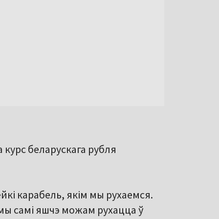
 курс беларускага рубля
ейкі карабель, якім мы рухаемся.
 мы самі яшчэ можам рухацца ў