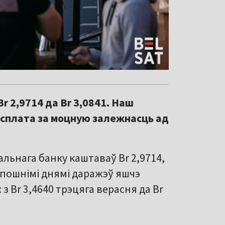
r 2,9714 да Br 3,0841. Наш
расплата за моцную залежнасць ад
льнага банку каштаваў Br 2,9714,
а апошнімі днямі даражэў яшчэ
 з Br 3,4640 трэцяга верасня да Br