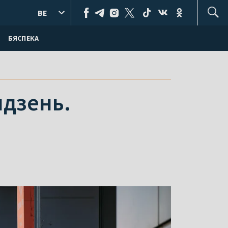
BE
БЯСПЕКА
ыдзень.