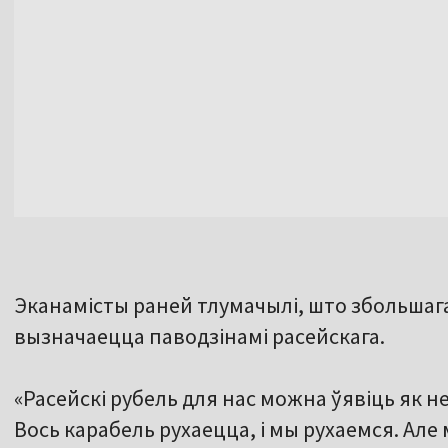
Эканамісты раней тлумачылі, што збольшага
вызначаецца паводзінамі расейскага.
«Расейскі рубель для нас можна ўявіць як н
Вось карабель рухаецца, і мы рухаемся. Але