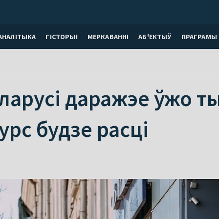
АНАЛІТЫКА
ГІСТОРЫІ
МЕРКАВАННI
АБ'ЕКТЫЎ
ПРАГРАМЫ
ларусі даражэе ўжо т
урс будзе расці