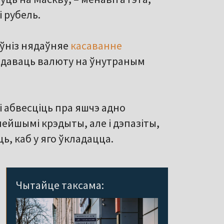
 рубель.
 ўніз нядаўняе
касаванне
адаваць валюту на ўнутраным
і абвесціць пра яшчэ адно
нейшымі крэдыты, але і дэпазіты,
, каб у яго ўкладацца.
Чытайце таксама: