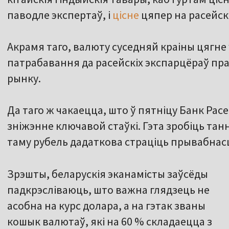
паводле экспертаў, і
цісне
цяпер на расейскі
Акрамя таго, валюту суседняй краіны цягне
патрабавання да расейскіх экспарцёраў пр
рынку.
Да таго ж чакаецца, што ў пятніцу Банк Расе
зніжэнне ключавой стаўкі. Гэта зробіць тан
таму рубель дадаткова страціць прывабнасць
Зрэшты, беларускія эканамісты заўсёды
падкрэсліваюць, што важна глядзець не
асобна на курс долара, а на гэтак званы
кошык валютаў, які на 60 % складаецца з