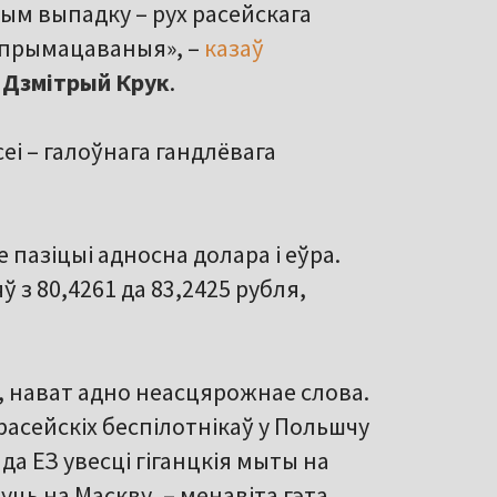
шым выпадку – рух расейскага
я прымацаваныя», –
казаў
C
Дзмітрый
Крук
.
еі – галоўнага гандлёвага
 пазіцыі адносна долара і еўра.
з 80,4261 да 83,2425 рубля,
, нават адно неасцярожнае слова.
расейскіх беспілотнікаў у Польшчу
да ЕЗ увесці гіганцкія мыты на
нуць на Маскву, – менавіта гэта,