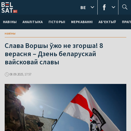
BE
НАВІНЫ
АНАЛІТЫКА
ГІСТОРЫІ
МЕРКАВАННI
АБ'ЕКТЫЎ
ПРАГ
навіны
Слава Воршы ўжо не згорша! 8
верасня – Дзень беларускай
вайсковай славы
08.09.2025, 17:57