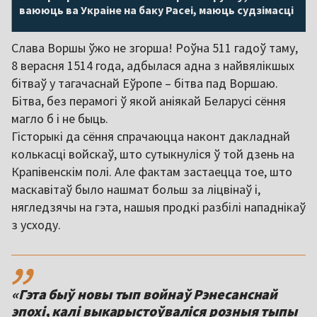
ваююць ва Украіне на баку Расеі, маюць судзімасці
Слава Воршы ўжо не згорша! Роўна 511 гадоў таму,
8 верасня 1514 года, адбылася адна з найвялікшых
бітваў у тагачаснай Еўропе – бітва пад Воршаю.
Бітва, без перамогі ў якой аніякай Беларусі сёння
магло б і не быць.
Гісторыкі да сёння спрачаюцца наконт дакладнай
колькасці войскаў, што сутыкнуліся ў той дзень на
Крапівенскім полі. Але фактам застаецца тое, што
маскавітаў было нашмат больш за ліцвінаў і,
нягледзячы на гэта, нашыя продкі разбілі нападнікаў
з усходу.
,,
«Гэта быў новы тып войнаў Рэнесанснай
эпохі, калі выкарыстоўваліся розныя тыпы