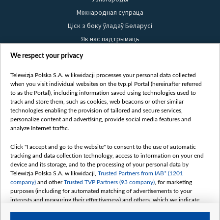
Міжнародная супраца
Ціск з боку ўладаў Беларусі
Як нас падтрымаць
Правілы выкарыстання матэрыялаў
We respect your privacy
Інфармацыя аб адпраўніку
Telewizja Polska S.A. w likwidacji processes your personal data collected
Бяспека
when you visit individual websites on the tvp.pl Portal (hereinafter referred
Youtube
to as the Portal), including information saved using technologies used to
track and store them, such as cookies, web beacons or other similar
Белсат news
technologies enabling the provision of tailored and secure services,
personalize content and advertising, provide social media features and
Белсат Shorts
analyze Internet traffic.
Белсат Life
Click "I accept and go to the website" to consent to the use of automatic
Жэстачайшы мульт
tracking and data collection technology, access to information on your end
Belsat English
device and its storage, and to the processing of your personal data by
Telewizja Polska S.A. w likwidacji,
Trusted Partners from IAB* (1201
Biełsat PL
company)
and other
Trusted TVP Partners (93 company)
, for marketing
Белсат Now
purposes (including for automated matching of advertisements to your
interests and measuring their effectiveness) and others, which we indicate
Белсат History
below.
Белсат Music