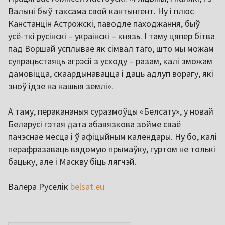
Валыні быў таксама свой кантынгент. Ну і плюс
Канстанцін Астрожскі, паводле паходжання, быў
усё-ткі русінскі – украінскі – князь. І таму цяпер бітва
пад Воршай усплывае як сімвал таго, што мы можам
супрацьстаяць агрэсіі з усходу – разам, калі зможам
дамовіцца, скаардынавацца і даць адлуп ворагу, які
зноў ідзе на нашыя землі».
А таму, перакананыя суразмоўцы «Белсату», у новай
Беларусі гэтая дата абавязкова зойме сваё
пачэснае месца і ў афіцыйным календары. Ну бо, калі
перафразаваць вядомую прымаўку, гуртом не толькі
бацьку, але і Маскву біць лягчэй.
Валера Руселік
belsat.eu