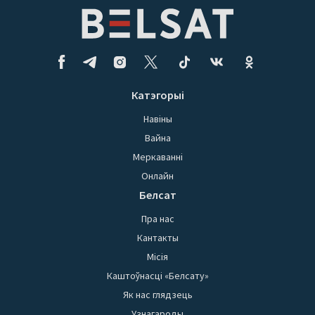
Катэгорыі
Навіны
Вайна
Меркаванні
Онлайн
Белсат
Пра нас
Кантакты
Місія
Каштоўнасці «Белсату»
Як нас глядзець
Узнагароды