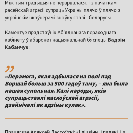
Між тым традыцыя не перарвалася. І з пачаткам
расейскай агрэсіі супраць Украіны плячо ў плячо з
украінскімі жаўнерамі зноўку сталі і беларусы.
Каментуе прадстаўнік Аб'яднанага пераходнага
кабінету ў абароне і нацыянальнай бяспецы
Вадзім
Кабанчук
:
,,
«Перамога, якая адбылася на полі пад
Воршай больш за 500 гадоў таму, – яна была
нашая супольная. Калі народы, якія
супрацьстаялі маскоўскай агрэсіі,
дзейнічалі як адзіны кулак».
Працягвае Аляксей Ластоўскі: «І ліцвіны, і палякі, і з