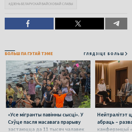
#ДЗЕНЬ БЕЛАРУСКАЙ ВАЙСКОВАЙ СЛАВЫ
БОЛЬШ ПА ГЭТАЙ ТЭМЕ
ГЛЯДЗІЦЕ БОЛЬШ
«Усе мігранты павінны сысці». У
Нейтралітэт ц
Сэўце пасля масавага прарыву
абраць – разв
застаюцца да 11 тысяч чалавек
канферэнцыі 