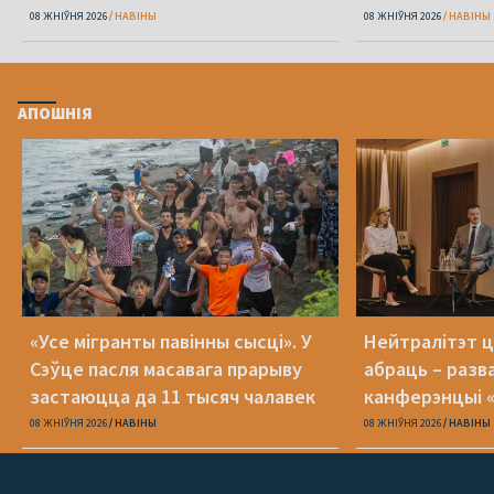
08 ЖНІЎНЯ 2026
НАВІНЫ
08 ЖНІЎНЯ 2026
НАВІНЫ
АПОШНІЯ
«Усе мігранты павінны сысці». У
Нейтралітэт ц
Сэўце пасля масавага прарыву
абраць – разв
застаюцца да 11 тысяч чалавек
канферэнцыі 
08 ЖНІЎНЯ 2026
НАВІНЫ
08 ЖНІЎНЯ 2026
НАВІНЫ