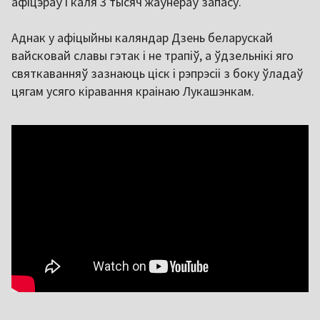
афіцэраў і каля 3 тысяч жаўнераў запасу.
Аднак у афіцыйны каляндар Дзень беларускай
вайсковай славы гэтак і не трапіў, а ўдзельнікі яго
святкаванняў зазнаюць ціск і рэпрэсіі з боку ўладаў
цягам усяго кіравання краінаю Лукашэнкам.