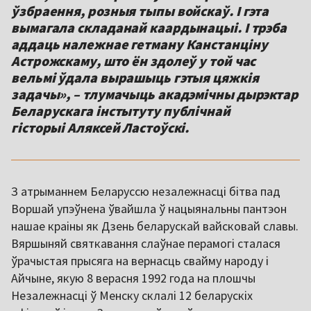
ўзбраення, розныя тыпы войскаў. І гэта
вымагала складанай каардынацыі. І трэба
аддаць належнае гетману Канстанціну
Астрожскаму, што ён здолеў у той час
вельмі ўдала вырашыць гэтыя цяжкія
задачы», – тлумачыць акадэмічны дырэктар
Беларускага інстытуту публічнай
гісторыі Аляксей Ластоўскі.
З атрыманнем Беларуссю незалежнасці бітва пад
Воршай упэўнена ўвайшла ў нацыянальны пантэон
нашае краіны як Дзень беларускай вайсковай славы.
Вяршыняй святкавання слаўнае перамогі сталася
ўрачыстая прысяга на вернасць свайму народу і
Айчыне, якую 8 верасня 1992 года на плошчы
Незалежнасці ў Менску склалі 12 беларускіх