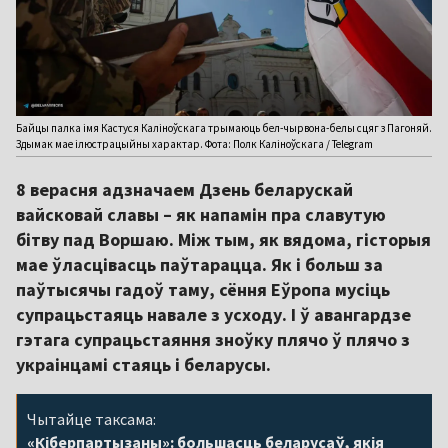
Байцы палка імя Кастуся Каліноўскага трымаюць бел-чырвона-белы сцяг з Пагоняй.
Здымак мае ілюстрацыйны характар. Фота: Полк Каліноўскага / Telegram
8 верасня адзначаем Дзень беларускай
вайсковай славы – як напамін пра славутую
бітву пад Воршаю. Між тым, як вядома, гісторыя
мае ўласцівасць паўтарацца. Як і больш за
паўтысячы гадоў таму, сёння Еўропа мусіць
супрацьстаяць навале з усходу. І ў авангардзе
гэтага супрацьстаяння зноўку плячо ў плячо з
украінцамі стаяць і беларусы.
Чытайце таксама:
«Кіберпартызаны»: большасць беларусаў, якія