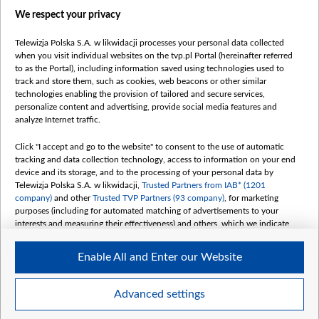
Правілы выкарыстання матэрыялаў
We respect your privacy
Інфармацыя аб адпраўніку
Telewizja Polska S.A. w likwidacji processes your personal data collected
Бяспека
when you visit individual websites on the tvp.pl Portal (hereinafter referred
Youtube
to as the Portal), including information saved using technologies used to
track and store them, such as cookies, web beacons or other similar
Белсат news
technologies enabling the provision of tailored and secure services,
personalize content and advertising, provide social media features and
Белсат Shorts
analyze Internet traffic.
Белсат Life
Жэстачайшы мульт
Click "I accept and go to the website" to consent to the use of automatic
tracking and data collection technology, access to information on your end
Belsat English
device and its storage, and to the processing of your personal data by
Biełsat PL
Telewizja Polska S.A. w likwidacji,
Trusted Partners from IAB* (1201
company)
and other
Trusted TVP Partners (93 company)
, for marketing
Белсат Now
purposes (including for automated matching of advertisements to your
Белсат History
interests and measuring their effectiveness) and others, which we indicate
below.
Белсат Music
Enable All and Enter our Website
Белсат Doc
The purposes of processing your data by TVP S.A. w likwidacji are as
follows:
My consents
Store and/or access information on a device
Advanced settings
Use limited data to select advertising
Create profiles for personalised advertising