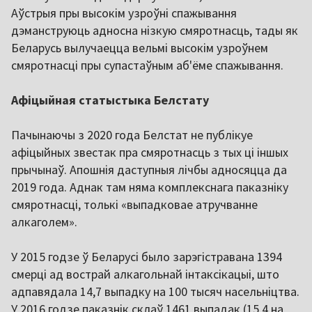
Аўстрыя пры высокім узроўні спажывання
дэманструюць адносна нізкую смяротнасць, тады як
Беларусь вылучаецца вельмі высокім узроўнем
смяротнасці пры супастаўным аб'ёме спажывання.
Афіцыйная статыстыка Белстату
Пачынаючы з 2020 года Белстат не публікуе
афіцыйных звестак пра смяротнасць з тых ці іншых
прычынаў. Апошнія даступныя лічбы адносяцца да
2019 года. Аднак там няма комплекснага паказніку
смяротнасці, толькі «выпадковае атручванне
алкаголем».
У 2015 годзе ў Беларусі было зарэгістравана 1394
смерці ад вострай алкагольнай інтаксікацыі, што
адпавядала 14,7 выпадку на 100 тысяч насельніцтва.
У 2016 годзе паказнік склаў 1461 выпадак (15,4 на