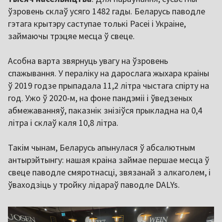
ўзровень склаў усяго 1482 гады. Беларусь паводле
гэтага крытэру саступае толькі Расеі і Украіне,
займаючы трэцяе месца ў свеце.
Асобна варта звярнуць увагу на ўзровень
спажывання. У пераліку на дарослага жыхара краіны
ў 2019 годзе прыпадала 11,2 літра чыстага спірту на
год. Ужо ў 2020-м, на фоне пандэміі і ўведзеных
абмежаванняў, паказнік знізіўся прыкладна на 0,4
літра і склаў каля 10,8 літра.
Такім чынам, Беларусь апынулася ў абсалютным
антырэйтынгу: нашая краіна займае першае месца ў
свеце паводле смяротнасці, звязанай з алкаголем, і
ўваходзіць у тройку лідараў паводле DALYs.