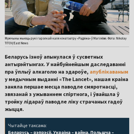
Мужчыны мыюць рукі гарэлкай каля кінатэатру «Радзіма» ў Магілёве. Фота: Nikolay
TITOV/East News
Беларусь ізноў апынулася ў сусветных
антырэйтынгах. У найбуйнейшым даследаванні
пра ўплыў алкаголю на здароўе,
апублікаваным
у медычным выданні «The Lancet», нашая краіна
заняла першае месца паводле смяротнасці,
звязанай з ужываннем спіртнога, і ўвайшла ў
тройку лідараў паводле ліку страчаных гадоў
жыцця.
Чытайце таксама:
Беларусь – рэпрэсіі. Украіна – вайна. Польшча –