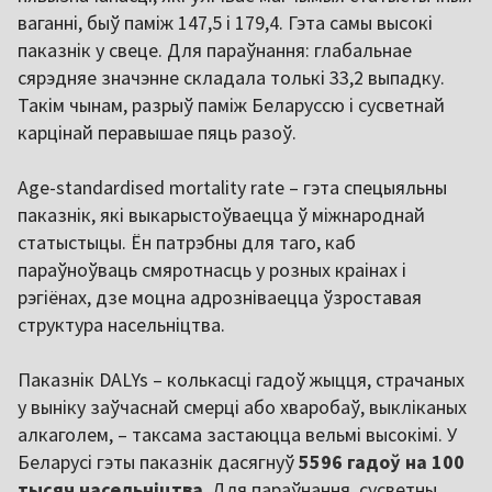
ваганні, быў паміж 147,5 і 179,4. Гэта самы высокі
паказнік у свеце. Для параўнання: глабальнае
сярэдняе значэнне складала толькі 33,2 выпадку.
Такім чынам, разрыў паміж Беларуссю і сусветнай
карцінай перавышае пяць разоў.
Аge-standardised mortality rate – гэта спецыяльны
паказнік, які выкарыстоўваецца ў міжнароднай
статыстыцы. Ён патрэбны для таго, каб
параўноўваць смяротнасць у розных краінах і
рэгіёнах, дзе моцна адрозніваецца ўзроставая
структура насельніцтва.
Паказнік DALYs – колькасці гадоў жыцця, страчаных
у выніку заўчаснай смерці або хваробаў, выкліканых
алкаголем, – таксама застаюцца вельмі высокімі. У
Беларусі гэты паказнік дасягнуў
5596 гадоў на 100
тысяч насельніцтва
. Для параўнання, сусветны