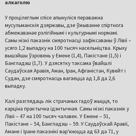
алкаголю
У процілеглым спісе апынуліся пераважна
мусульманскія дзяржавы, дзе ўжыванне спіртнога
абмежаванае рэлігійнымі і культурнымі нормамі.
Самы нізкі паказнік смяротнасці зафіксаваны ў Лівіі –
усяго 1,2 выпадку на 100 тысяч насельніцтва. Крыху
вышэйшы ўзровень у Емене (1,4), Пакістане (1,5) і
Бангладэш (1,7). У дзясятку таксама ўвайшлі
Саудаўская Аравія, Аман, Іран, Афганістан, Кувейт і
Судан, дзе смяротнасць вагаецца ад 1,8 да 2,6
выпадку.
Калі разглядаць лік страчаных гадоў жыцця, то
карціна практычна ідэнтычная. Самы нізкі паказнік у
Лівіі – 47 на 100 тысяч чалавек. У Емене – 51,
Пакістане – 54, Бангладэш – 59. У Саудаўскай Аравіі,
Амане і Іране паказнікі вар'ююцца ад 63 да 71, у