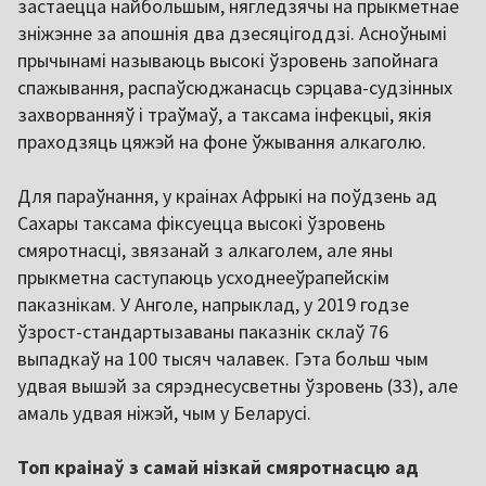
застаецца найбольшым, нягледзячы на прыкметнае
зніжэнне за апошнія два дзесяцігоддзі. Асноўнымі
прычынамі называюць высокі ўзровень запойнага
спажывання, распаўсюджанасць сэрцава-судзінных
захворванняў і траўмаў, а таксама інфекцыі, якія
праходзяць цяжэй на фоне ўжывання алкаголю.
Для параўнання, у краінах Афрыкі на поўдзень ад
Сахары таксама фіксуецца высокі ўзровень
смяротнасці, звязанай з алкаголем, але яны
прыкметна саступаюць усходнееўрапейскім
паказнікам. У Анголе, напрыклад, у 2019 годзе
ўзрост-стандартызаваны паказнік склаў 76
выпадкаў на 100 тысяч чалавек. Гэта больш чым
удвая вышэй за сярэднесусветны ўзровень (33), але
амаль удвая ніжэй, чым у Беларусі.
Топ краінаў з самай нізкай смяротнасцю ад