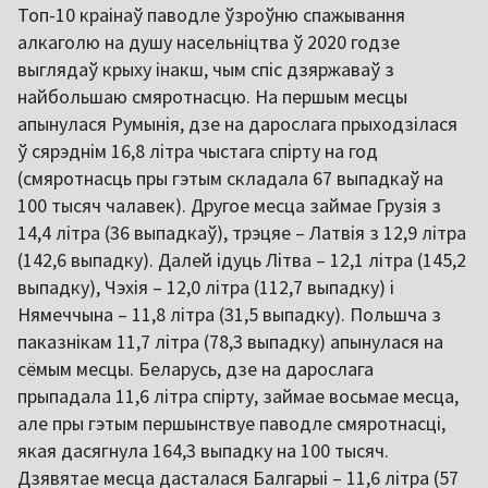
Топ-10 краінаў паводле ўзроўню спажывання
алкаголю на душу насельніцтва ў 2020 годзе
выглядаў крыху інакш, чым спіс дзяржаваў з
найбольшаю смяротнасцю. На першым месцы
апынулася Румынія, дзе на дарослага прыходзілася
ў сярэднім 16,8 літра чыстага спірту на год
(смяротнасць пры гэтым складала 67 выпадкаў на
100 тысяч чалавек). Другое месца займае Грузія з
14,4 літра (36 выпадкаў), трэцяе – Латвія з 12,9 літра
(142,6 выпадку). Далей ідуць Літва – 12,1 літра (145,2
выпадку), Чэхія – 12,0 літра (112,7 выпадку) і
Нямеччына – 11,8 літра (31,5 выпадку). Польшча з
паказнікам 11,7 літра (78,3 выпадку) апынулася на
сёмым месцы. Беларусь, дзе на дарослага
прыпадала 11,6 літра спірту, займае восьмае месца,
але пры гэтым першынствуе паводле смяротнасці,
якая дасягнула 164,3 выпадку на 100 тысяч.
Дзявятае месца дасталася Балгарыі – 11,6 літра (57