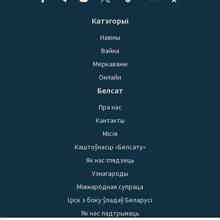
Катэгорыі
Навіны
Вайна
Меркаванні
Онлайн
Белсат
Пра нас
Кантакты
Місія
Каштоўнасці «Белсату»
Як нас глядзець
Узнагароды
Міжнародная супраца
Ціск з боку ўладаў Беларусі
Як нас падтрымаць