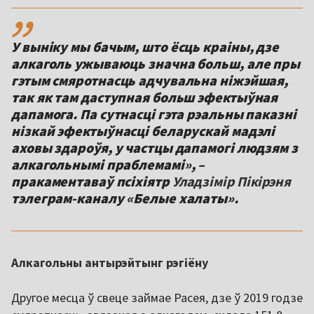
,,
У выніку мы бачым, што ёсць краіны, дзе
алкаголь ужываюць значна больш, але пры
гэтым смяротнасць адчувальна ніжэйшая,
так як там даступная больш эфектыўная
дапамога. Па сутнасці гэта рэальны паказні
нізкай эфектыўнасці беларускай мадэлі
аховы здароўя, у частцы дапамогі людзям з
алкагольнымі праблемамі», –
пракаментаваў псіхіятр
Уладзімір Пікірэня
тэлеграм-каналу «Белые халаты».
Алкагольны антырэйтынг рэгіёну
Другое месца ў свеце займае Расея, дзе ў 2019 годзе