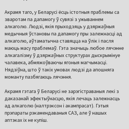
Акрамя таго, у Беларусі ёсць істотныя праблемы са
зваротам па дапамогу ў сувязі з ужываннем
алкаголю. Людзі, якія прыходзяць у дзяржаўныя
медычныя ўстановы па дапамогу пры залежнасці ад
алкаголю, аўтаматычна ставяцца на ўлік і пасля
маюць масу праблемаў. Гэта значыць любое лячэнне
алкагалізму ў дзяржаўных структурах дыскрымінуе
чалавека, абмяжоўваючы ягоныя магчымасці.
Нядзіўна, што ў такіх умовах людзі да апошняга
моманту пазбягаюць лячэння.
Акрамя гэтага ў Беларусі не зарэгістраваныя лекі з
даказанай эфектыўнасцю, якія лечаць залежнасць
ад алкаголю (налтрэксон і акампрасат). Гэтыя
прэпараты рэкамендаваныя САЗ, але ў нашых
аптэках іх не купіш.