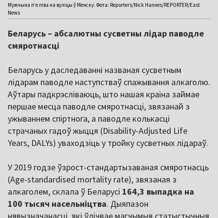
Мужчына пʼе піва на вуліцы ў Менску. Фота: Reporters/Nick Hannes/REPORTER/East
News
Беларусь – абсалютны сусветны лідар паводле
смяротнасці
Беларусь у даследаванні названая сусветным
лідарам паводле наступстваў спажывання алкаголю.
Аўтары падкрэсліваюць, што нашая краіна займае
першае месца паводле смяротнасці, звязанай з
ужываннем спіртнога, а паводле колькасці
страчаных гадоў жыцця (Disability-Adjusted Life
Years, DALYs) уваходзіць у тройку сусветных лідараў.
У 2019 годзе ўзрост-стандартызаваная смяротнасць
(Аge-standardised mortality rate), звязаная з
алкаголем, склала ў Беларусі
164,3 выпадка на
100 тысяч насельніцтва
. Дыяпазон
нявызначанасці, які ўлічвае магчымыя статыстычныя