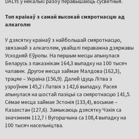
DALYs у некалькі разоў перавышаюць сусветныя.
Топ краінаў з самай высокай смяротнасцю ад
алкаголю
У дзясятку краінаў з найбольшай смяротнасцю,
звязанай з алкаголем, увайшлі пераважна дзяржавы
Усходняй Еўропы. На першым месцы апынулася
Беларусь з паказнікам 164,3 выпадку на 100 тысяч
чалавек. Другое месца займае Малдова (162,3),
трэцяе – Украіна (156,9). Далей ідуць Літва з
узроўнем 145,2 і Латвія з 142,6 выпадку. Расея
апынулася на шостай пазіцыі са смяротнасцю 141,5.
Сёмае месца займае Эстонія (133,4), восьмае –
Казахстан (127,6). Замыкаюць дзясятку Чэхія са
значэннем 112,7 і Вугоршчына са 108,4 выпадку на
100 тысяч насельніцтва.