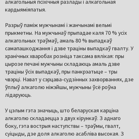
алкагольныя псіхічныя разлады і алкагольная
кардыяміяпатыя.
Разрыў паміж мужчынамі і жанчынамі вельмі
прыкметны. На мужчынаў прыпадае каля 70 % усіх
алкагольных траўмаў, амаль 80 % выпадкаў
самапашкоджання і дзве траціны выпадкаў гвалту. У
хранічных хваробах розніца таксама вялікая: пры
цырозе печані мужчыны складаюць амаль дзве
траціны ўсіх выпадкаў, пры панкрэатыце – тры
чвэрці. Нават у сэрцава-судзінных захворваннях, дзе
ўплыў алкаголю ніжэйшы, мужчыны ўсё роўна
лідаруюць.
У цэлым гэта значыць, што беларуская карціна
алкаголю складаецца з двух кірункаў. З аднаго
боку, гэта вострыя наступствы – траўмы, гвалт,
суіцыды, дзе доля алкаголю асабліва высокая. З