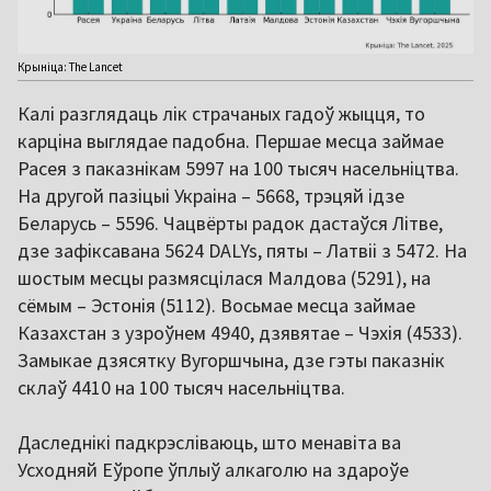
Крыніца: The Lancet
Калі разглядаць лік страчаных гадоў жыцця, то
карціна выглядае падобна. Першае месца займае
Расея з паказнікам 5997 на 100 тысяч насельніцтва.
На другой пазіцыі Украіна – 5668, трэцяй ідзе
Беларусь – 5596. Чацвёрты радок дастаўся Літве,
дзе зафіксавана 5624 DALYs, пяты – Латвіі з 5472. На
шостым месцы размясцілася Малдова (5291), на
сёмым – Эстонія (5112). Восьмае месца займае
Казахстан з узроўнем 4940, дзявятае – Чэхія (4533).
Замыкае дзясятку Вугоршчына, дзе гэты паказнік
склаў 4410 на 100 тысяч насельніцтва.
Даследнікі падкрэсліваюць, што менавіта ва
Усходняй Еўропе ўплыў алкаголю на здароўе