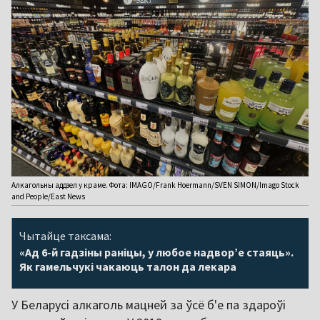
Алкагольны аддзел у краме. Фота: IMAGO/Frank Hoermann/SVEN SIMON/Imago Stock
and People/East News
Чытайце таксама:
«Ад 6-й гадзіны раніцы, у любое надвор’е стаяць».
Як гамельчукі чакаюць талон да лекара
У Беларусі алкаголь мацней за ўсё б'е па здароўі