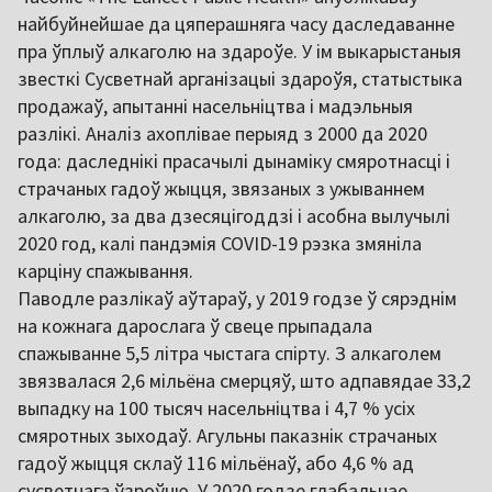
найбуйнейшае да цяперашняга часу даследаванне
пра ўплыў алкаголю на здароўе. У ім выкарыстаныя
звесткі Сусветнай арганізацыі здароўя, статыстыка
продажаў, апытанні насельніцтва і мадэльныя
разлікі. Аналіз ахоплівае перыяд з 2000 да 2020
года: даследнікі прасачылі дынаміку смяротнасці і
страчаных гадоў жыцця, звязаных з ужываннем
алкаголю, за два дзесяцігоддзі і асобна вылучылі
2020 год, калі пандэмія COVID-19 рэзка змяніла
карціну спажывання.
Паводле разлікаў аўтараў, у 2019 годзе ў сярэднім
на кожнага дарослага ў свеце прыпадала
спажыванне 5,5 літра чыстага спірту. З алкаголем
звязвалася 2,6 мільёна смерцяў, што адпавядае 33,2
выпадку на 100 тысяч насельніцтва і 4,7 % усіх
смяротных зыходаў. Агульны паказнік страчаных
гадоў жыцця склаў 116 мільёнаў, або 4,6 % ад
сусветнага ўзроўню. У 2020 годзе глабальнае