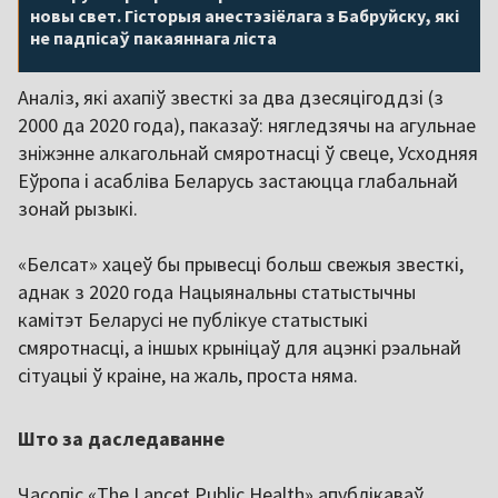
новы свет. Гісторыя анестэзіёлага з Бабруйску, які
не падпісаў пакаяннага ліста
Аналіз, які ахапіў звесткі за два дзесяцігоддзі (з
2000 да 2020 года), паказаў: нягледзячы на агульнае
зніжэнне алкагольнай смяротнасці ў свеце, Усходняя
Еўропа і асабліва Беларусь застаюцца глабальнай
зонай рызыкі.
«Белсат» хацеў бы прывесці больш свежыя звесткі,
аднак з 2020 года Нацыянальны статыстычны
камітэт Беларусі не публікуе статыстыкі
смяротнасці, а іншых крыніцаў для ацэнкі рэальнай
сітуацыі ў краіне, на жаль, проста няма.
Што за даследаванне
Часопіс «The Lancet Public Health» апублікаваў