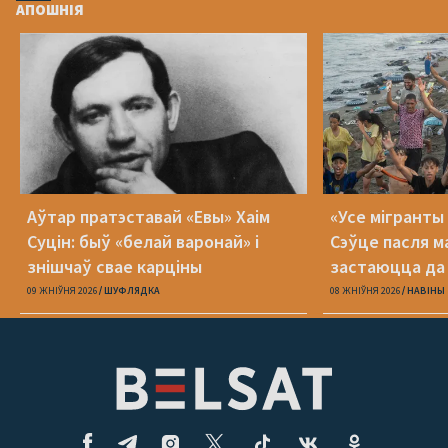
АПОШНІЯ
Аўтар пратэставай «Евы» Хаім
«Усе мігранты 
Суцін: быў «белай варонай» і
Сэўце пасля м
знішчаў свае карціны
застаюцца да 
09 ЖНІЎНЯ 2026
ШУФЛЯДКА
08 ЖНІЎНЯ 2026
НАВІНЫ