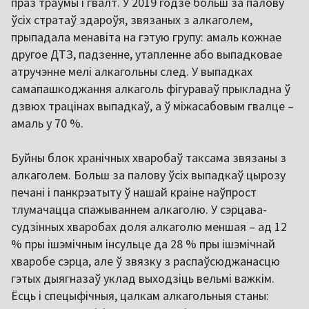
праз траўмы і гвалт. У 2019 годзе больш за палову
ўсіх стратаў здароўя, звязаных з алкаголем,
прыпадала менавіта на гэтую групу: амаль кожнае
другое ДТЗ, падзенне, утапленне або выпадковае
атручэнне мелі алкагольны след. У выпадках
самапашкоджання алкаголь фігураваў прыкладна ў
дзвюх трацінах выпадкаў, а ў міжасабовым гвалце –
амаль у 70 %.
Буйны блок хранічных хваробаў таксама звязаны з
алкаголем. Больш за палову ўсіх выпадкаў цырозу
печані і панкрэатыту ў нашай краіне наўпрост
тлумачацца спажываннем алкаголю. У сэрцава-
судзінных хваробах доля алкаголю меншая – ад 12
% пры ішэмічным інсульце да 28 % пры ішэмічнай
хваробе сэрца, але ў звязку з распаўсюджанасцю
гэтых дыягназаў уклад выходзіць вельмі важкім.
Ёсць і спецыфічныя, цалкам алкагольныя станы: