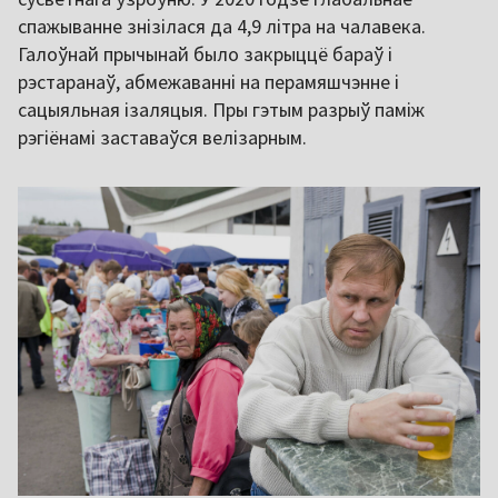
спажыванне знізілася да 4,9 літра на чалавека.
Галоўнай прычынай было закрыццё бараў і
рэстаранаў, абмежаванні на перамяшчэнне і
сацыяльная ізаляцыя. Пры гэтым разрыў паміж
рэгіёнамі заставаўся велізарным.