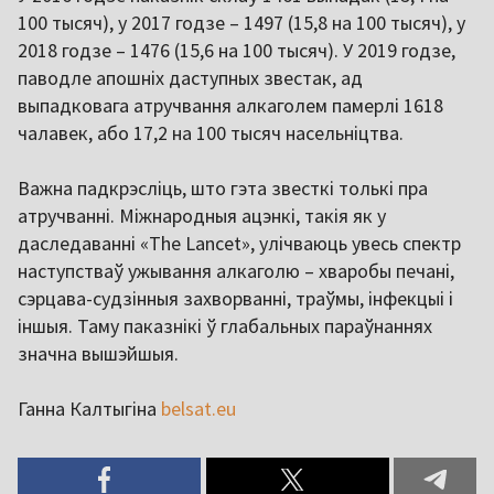
100 тысяч), у 2017 годзе – 1497 (15,8 на 100 тысяч), у
2018 годзе – 1476 (15,6 на 100 тысяч). У 2019 годзе,
паводле апошніх даступных звестак, ад
выпадковага атручвання алкаголем памерлі 1618
чалавек, або 17,2 на 100 тысяч насельніцтва.
Важна падкрэсліць, што гэта звесткі толькі пра
атручванні. Міжнародныя ацэнкі, такія як у
даследаванні «The Lancet», улічваюць увесь спектр
наступстваў ужывання алкаголю – хваробы печані,
сэрцава-судзінныя захворванні, траўмы, інфекцыі і
іншыя. Таму паказнікі ў глабальных параўнаннях
значна вышэйшыя.
Ганна Калтыгіна
belsat.eu