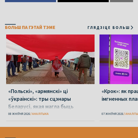
БОЛЬШ ПА ГЭТАЙ ТЭМЕ
ГЛЯДЗІЦЕ БОЛЬШ
«Польскі», «армянскі» ці
«Крок»: як пра
«ўкраінскі»: тры сцэнары
імгненных пла
Беларусі, якая магла быць
08 ЖНІЎНЯ 2026
АНАЛІТЫКА
07 ЖНІЎНЯ 2026
АНАЛІТ