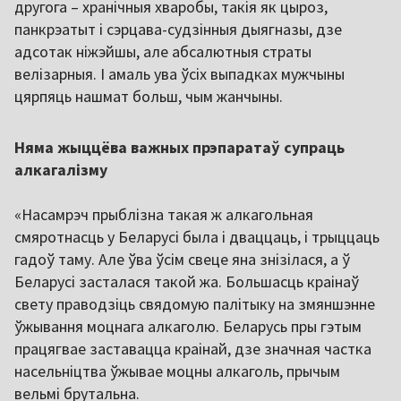
другога – хранічныя хваробы, такія як цыроз,
панкрэатыт і сэрцава-судзінныя дыягназы, дзе
адсотак ніжэйшы, але абсалютныя страты
велізарныя. І амаль ува ўсіх выпадках мужчыны
цярпяць нашмат больш, чым жанчыны.
Няма жыццёва важных прэпаратаў супраць
алкагалізму
«Насамрэч прыблізна такая ж алкагольная
смяротнасць у Беларусі была і дваццаць, і трыццаць
гадоў таму. Але ўва ўсім свеце яна знізілася, а ў
Беларусі засталася такой жа. Большасць краінаў
свету праводзіць свядомую палітыку на змяншэнне
ўжывання моцнага алкаголю. Беларусь пры гэтым
працягвае заставацца краінай, дзе значная частка
насельніцтва ўжывае моцны алкаголь, прычым
вельмі брутальна.