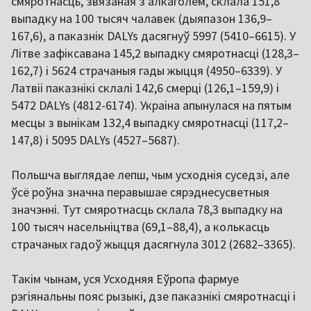
смяротнасць, звязаная з алкаголем, склала 151,8
выпадку на 100 тысяч чалавек (дыяпазон 136,9–
167,6), а паказнік DALYs дасягнуў 5997 (5410–6615). У
Літве зафіксавана 145,2 выпадку смяротнасці (128,3–
162,7) і 5624 страчаныя гады жыцця (4950–6339). У
Латвіі паказнікі склалі 142,6 смерці (126,1–159,9) і
5472 DALYs (4812-6174). Украіна апынулася на пятым
месцы з вынікам 132,4 выпадку смяротнасці (117,2–
147,8) і 5095 DALYs (4527–5687).
Польшча выглядае лепш, чым усходнія суседзі, але
ўсё роўна значна перавышае сярэднесусветныя
значэнні. Тут смяротнасць склала 78,3 выпадку на
100 тысяч насельніцтва (69,1–88,4), а колькасць
страчаных гадоў жыцця дасягнула 3012 (2682–3365).
Такім чынам, уся Усходняя Еўропа фармуе
рэгіянальны пояс рызыкі, дзе паказнікі смяротнасці і