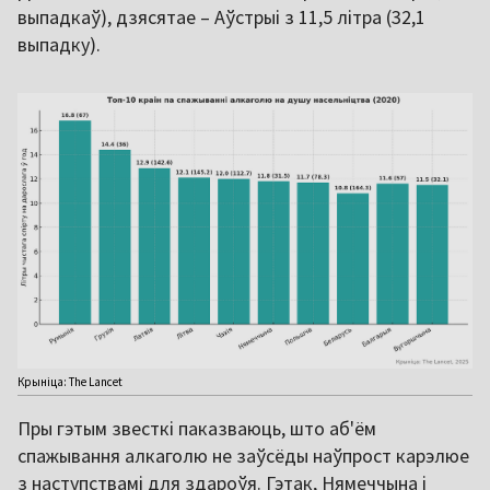
выпадкаў), дзясятае – Аўстрыі з 11,5 літра (32,1
выпадку).
Крыніца: The Lancet
Пры гэтым звесткі паказваюць, што аб'ём
спажывання алкаголю не заўсёды наўпрост карэлюе
з наступствамі для здароўя. Гэтак, Нямеччына і