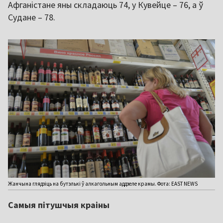
Афганістане яны складаюць 74, у Кувейце – 76, а ў
Судане – 78.
Жанчына глядзіць на бутэлькі ў алкагольным аддзеле крамы. Фота: EAST NEWS
Самыя пітушчыя краіны