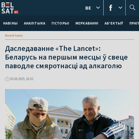
BE
НАВІНЫ
АНАЛІТЫКА
ГІСТОРЫІ
МЕРКАВАННI
АБ'ЕКТЫЎ
ПРАГ
Аналітыка
Даследаванне «The Lancet»:
Беларусь на першым месцы ў свеце
паводле смяротнасці ад алкаголю
05.09.2025, 16:52