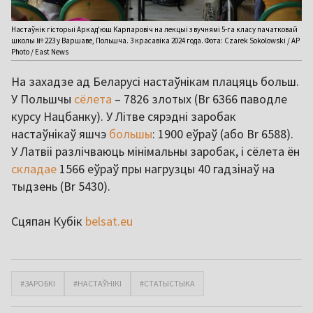
Настаўнік гісторыі Аркад'юш Карпаровіч на лекцыі з вучнямі 5-га класу пачатковай
школы № 223 у Варшаве, Польшча. 3 красавіка 2024 года. Фота: Czarek Sokolowski / AP
Photo / East News
На захадзе ад Беларусі настаўнікам плацяць больш.
У Польшчы
сёлета
– 7826 злотых (Br 6366 паводле
курсу Нацбанку). У Літве сярэдні заробак
настаўнікаў яшчэ
большы
: 1900 еўраў (або Br 6588).
У Латвіі разлічваюць мінімальны заробак, і сёлета ён
складае
1566 еўраў пры нагрузцы 40 гадзінаў на
тыдзень (Br 5430).
Сцяпан Кубік
belsat.eu
#ЗАРОБКІ
#НАСТАЎНІКІ
#СТАТЫСТЫКА