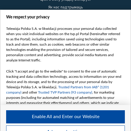
Як нас падтрымаць
Правілы выкарыстання матэрыялаў
We respect your privacy
Інфармацыя аб адпраўніку
Telewizja Polska S.A. w likwidacji processes your personal data collected
Бяспека
when you visit individual websites on the tvp.pl Portal (hereinafter referred
Youtube
to as the Portal), including information saved using technologies used to
track and store them, such as cookies, web beacons or other similar
Белсат news
technologies enabling the provision of tailored and secure services,
personalize content and advertising, provide social media features and
Белсат Shorts
analyze Internet traffic.
Белсат Life
Жэстачайшы мульт
Click "I accept and go to the website" to consent to the use of automatic
tracking and data collection technology, access to information on your end
Belsat English
device and its storage, and to the processing of your personal data by
Biełsat PL
Telewizja Polska S.A. w likwidacji,
Trusted Partners from IAB* (1201
company)
and other
Trusted TVP Partners (93 company)
, for marketing
Белсат Now
purposes (including for automated matching of advertisements to your
Белсат History
interests and measuring their effectiveness) and others, which we indicate
below.
Белсат Music
Enable All and Enter our Website
Белсат Doc
The purposes of processing your data by TVP S.A. w likwidacji are as
follows:
My consents
Store and/or access information on a device