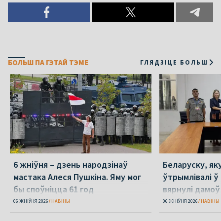
БОЛЬШ ПА ГЭТАЙ ТЭМЕ
ГЛЯДЗІЦЕ БОЛЬШ
6 жніўня – дзень народзінаў
Беларуску, як
мастака Алеся Пушкіна. Яму мог
ўтрымлівалі ў 
бы споўніцца 61 год
вярнулі дамоў
06 ЖНІЎНЯ 2026
НАВІНЫ
06 ЖНІЎНЯ 2026
НАВІНЫ