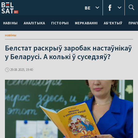
BE
НАВІНЫ
АНАЛІТЫКА
ГІСТОРЫІ
МЕРКАВАННI
АБ'ЕКТЫЎ
ПРАГ
навіны
Белстат раскрыў заробак настаўнікаў
у Беларусі. А колькі ў суседзяў?
29.08.2025, 19:40