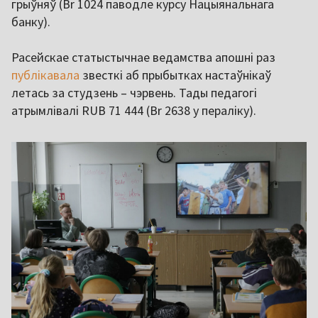
грыўняў (Br 1024 паводле курсу Нацыянальнага
банку).
Расейскае статыстычнае ведамства апошні раз
публікавала
звесткі аб прыбытках настаўнікаў
летась за студзень – чэрвень. Тады педагогі
атрымлівалі RUB 71 444 (Br 2638 у пераліку).