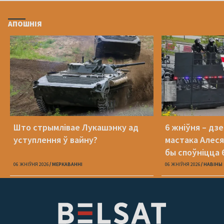
АПОШНІЯ
Што стрымлівае Лукашэнку ад
6 жніўня – дз
уступлення ў вайну?
мастака Алеся
бы споўніцца 
06 ЖНІЎНЯ 2026
МЕРКАВАННI
06 ЖНІЎНЯ 2026
НАВІНЫ