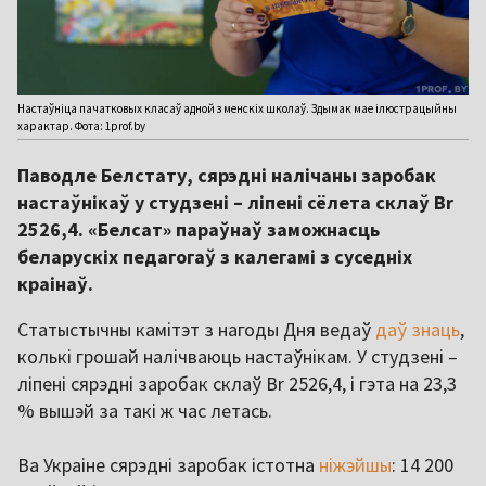
Настаўніца пачатковых класаў адной з менскіх школаў. Здымак мае ілюстрацыйны
характар. Фота: 1prof.by
Паводле Белстату, сярэдні налічаны заробак
настаўнікаў у студзені – ліпені сёлета склаў Br
2526,4. «Белсат» параўнаў заможнасць
беларускіх педагогаў з калегамі з суседніх
краінаў.
Статыстычны камітэт з нагоды Дня ведаў
даў знаць
,
колькі грошай налічваюць настаўнікам. У студзені –
ліпені сярэдні заробак склаў Br 2526,4, і гэта на 23,3
% вышэй за такі ж час летась.
Ва Украіне сярэдні заробак істотна
ніжэйшы
: 14 200