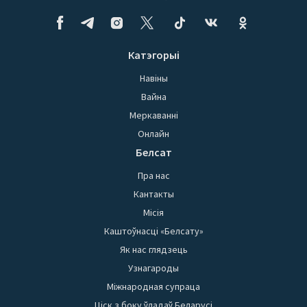
Катэгорыі
Навіны
Вайна
Меркаванні
Онлайн
Белсат
Пра нас
Кантакты
Місія
Каштоўнасці «Белсату»
Як нас глядзець
Узнагароды
Міжнародная супраца
Ціск з боку ўладаў Беларусі