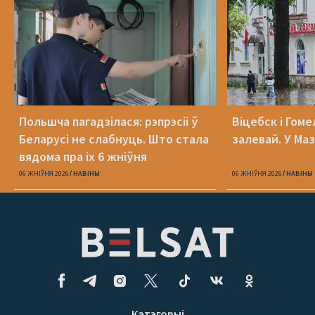
Польшча пагадзілася: рэпрэсіі ў
Віцебск і Гоме
Беларусі не слабнуць. Што стала
залевай. У Ма
вядома пра іх 6 жніўня
06 ЖНІЎНЯ 2026
НАВІНЫ
06 ЖНІЎНЯ 2026
НАВІНЫ
Катэгорыі