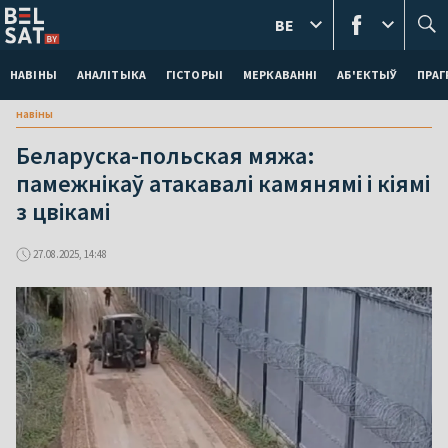
BE
НАВІНЫ
АНАЛІТЫКА
ГІСТОРЫІ
МЕРКАВАННI
АБ'ЕКТЫЎ
ПРАГ
навіны
Беларуска-польская мяжа:
памежнікаў атакавалі камянямі і кіямі
з цвікамі
27.08.2025, 14:48