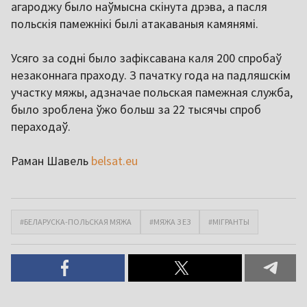
агароджу было наўмысна скінута дрэва, а пасля
польскія памежнікі былі атакаваныя камянямі.
Усяго за содні было зафіксавана каля 200 спробаў
незаконнага праходу. З пачатку года на падляшскім
участку мяжы, адзначае польская памежная служба,
было зроблена ўжо больш за 22 тысячы спроб
пераходаў.
Раман Шавель
belsat.eu
#БЕЛАРУСКА-ПОЛЬСКАЯ МЯЖА
#МЯЖА З ЕЗ
#МІГРАНТЫ