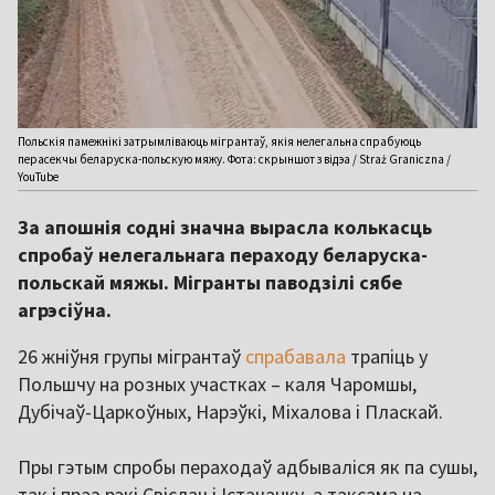
Польскія памежнікі затрымліваюць мігрантаў, якія нелегальна спрабуюць
перасекчы беларуска-польскую мяжу. Фота: скрыншот з відэа / Straż Graniczna /
YouTube
За апошнія содні значна вырасла колькасць
спробаў нелегальнага пераходу беларуска-
польскай мяжы. Мігранты паводзілі сябе
агрэсіўна.
26 жніўня групы мігрантаў
спрабавала
трапіць у
Польшчу на розных участках – каля Чаромшы,
Дубічаў-Царкоўных, Нарэўкі, Міхалова і Пласкай.
Пры гэтым спробы пераходаў адбываліся як па сушы,
так і праз рэкі Свіслач і Істачанку, а таксама на