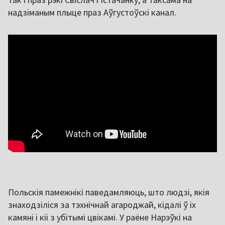
надзіманым плыце праз Аўгустоўскі канал.
Польскія памежнікі паведамляюць, што людзі, якія
знаходзіліся за тэхнічнай агароджай, кідалі ў іх
камяні і кіі з убітымі цвікамі. У раёне Нарэўкі на