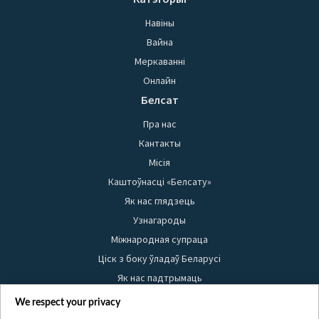
Навіны
Вайна
Меркаванні
Онлайн
Белсат
Пра нас
Кантакты
Місія
Каштоўнасці «Белсату»
Як нас глядзець
Узнагароды
Міжнародная супраца
Ціск з боку ўладаў Беларусі
Як нас падтрымаць
Правілы выкарыстання матэрыялаў
We respect your privacy
Інфармацыя аб адпраўніку