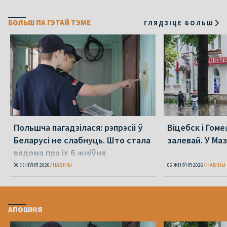
БОЛЬШ ПА ГЭТАЙ ТЭМЕ
ГЛЯДЗІЦЕ БОЛЬШ
Польшча пагадзілася: рэпрэсіі ў
Віцебск і Гоме
Беларусі не слабнуць. Што стала
залевай. У Ма
вядома пра іх 6 жніўня
06 ЖНІЎНЯ 2026
НАВІНЫ
06 ЖНІЎНЯ 2026
НАВІНЫ
АПОШНІЯ