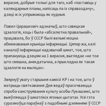
верасня, добрыя толькі для таго, каб «паставіць у
каляндарныя планы, напісаць па іх справаздачу»,
дзеці ж іх успрымаюць як нудныя.
Павел Церашковіч адзначыў, што савецкая
ідэалогія, хоць і была «абсалютна правальнай»,
працавала, бо ў СССР былі вельмі моцна
абмежаваныя крыніцы інфармацыі. Цяпер жа, калі
каналаў інфармацыі надзвычай шмат, тое, што
прапануюць дзецям на 1 верасня, выглядае «не тое
што смешна, анекдатычна, а прыкладна як такая
ідэалогія на мыліцах».
Звярнуў увагу старшыня камісіі КР і на тое, што ў
матрыцы святкавання Дня ведаў прасочваецца
спроба канструявання культу асобы Лукашэнкі, што
выяўляецца ў шматлікіх ягоных цытатах. Усё гэта
суразмоўца параўнаў з падобнымі дзеяннямі ў СССР