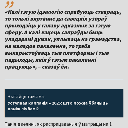
«Калі гэтую ідэалогію спрабуюць ствараць,
то толькі вяртанне да савецкіх узораў
прыходзіць у галаву адказных за гэтую
сферу. А калі хацець сапраўды быць
уладарамі думак, уплываць на грамадства,
на маладое пакаленне, то трэба
выкарыстоўваць тыя платформы і тыя
падыходы, якія ў гэтым пакаленні
Чытайце таксама:
Уступная кампанія – 2025: Што можна ўбачыць
паміж лічбамі?
Такія дзеянні, як распрацаваныя ў матрыцы на 1