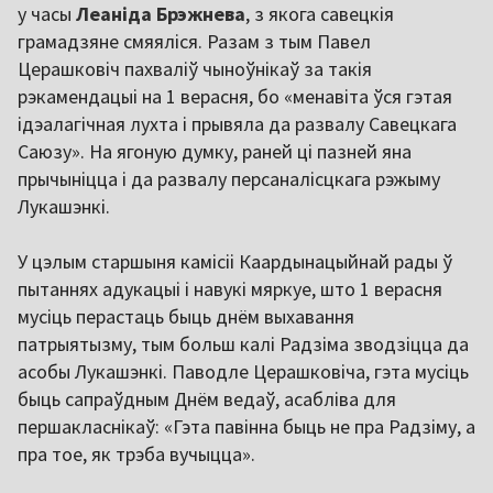
у часы
Леаніда Брэжнева
, з якога савецкія
грамадзяне смяяліся. Разам з тым Павел
Церашковіч пахваліў чыноўнікаў за такія
рэкамендацыі на 1 верасня, бо «менавіта ўся гэтая
ідэалагічная лухта і прывяла да развалу Савецкага
Саюзу». На ягоную думку, раней ці пазней яна
прычыніцца і да развалу персаналісцкага рэжыму
Лукашэнкі.
У цэлым старшыня камісіі Каардынацыйнай рады ў
пытаннях адукацыі і навукі мяркуе, што 1 верасня
мусіць перастаць быць днём выхавання
патрыятызму, тым больш калі Радзіма зводзіцца да
асобы Лукашэнкі. Паводле Церашковіча, гэта мусіць
быць сапраўдным Днём ведаў, асабліва для
першакласнікаў: «Гэта павінна быць не пра Радзіму, а
пра тое, як трэба вучыцца».