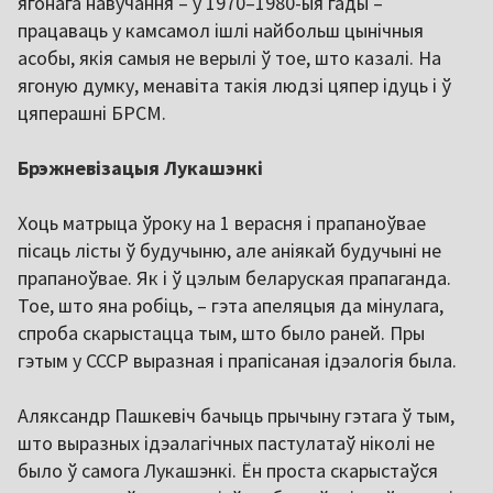
ягонага навучання – у 1970–1980-ыя гады –
працаваць у камсамол ішлі найбольш цынічныя
асобы, якія самыя не верылі ў тое, што казалі. На
ягоную думку, менавіта такія людзі цяпер ідуць і ў
цяперашні БРСМ.
Брэжневізацыя Лукашэнкі
Хоць матрыца ўроку на 1 верасня і прапаноўвае
пісаць лісты ў будучыню, але аніякай будучыні не
прапаноўвае. Як і ў цэлым беларуская прапаганда.
Тое, што яна робіць, – гэта апеляцыя да мінулага,
спроба скарыстацца тым, што было раней. Пры
гэтым у СССР выразная і прапісаная ідэалогія была.
Аляксандр Пашкевіч бачыць прычыну гэтага ў тым,
што выразных ідэалагічных пастулатаў ніколі не
было ў самога Лукашэнкі. Ён проста скарыстаўся