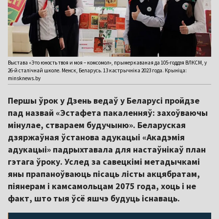
Выстава «Это юность твоя и моя – комсомол», прымеркаваная да 105-годдзя ВЛКСМ, у
26-й сталічнай школе. Менск, Беларусь. 13 кастрычніка 2023 года. Крыніца:
minsknews.by
Першы ўрок у Дзень ведаў у Беларусі пройдзе
пад назвай «Эстафета пакаленняў: захоўваючы
мінулае, ствараем будучыню». Беларуская
дзяржаўная ўстанова адукацыі «Акадэмія
адукацыі» падрыхтавала для настаўнікаў план
гэтага ўроку. Услед за савецкімі метадычкамі
яны прапаноўваюць пісаць лісты акцябратам,
піянерам і камсамольцам 2075 года, хоць і не
факт, што тыя ўсё яшчэ будуць існаваць.