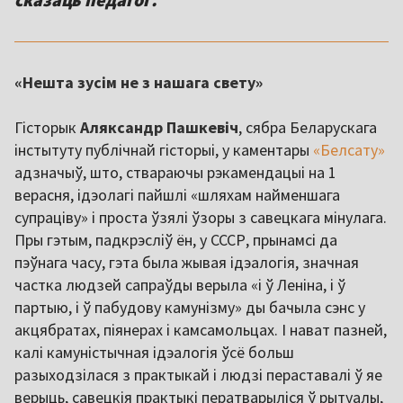
«Нешта зусім не з нашага свету»
Гісторык
Аляксандр Пашкевіч
, сябра Беларускага
інстытуту публічнай гісторыі, у каментары
«Белсату»
адзначыў, што, ствараючы рэкамендацыі на 1
верасня, ідэолагі пайшлі «шляхам найменшага
супраціву» і проста ўзялі ўзоры з савецкага мінулага.
Пры гэтым, падкрэсліў ён, у СССР, прынамсі да
пэўнага часу, гэта была жывая ідэалогія, значная
частка людзей сапраўды верыла «і ў Леніна, і ў
партыю, і ў пабудову камунізму» ды бачыла сэнс у
акцябратах, піянерах і камсамольцах. І нават пазней,
калі камуністычная ідэалогія ўсё больш
разыходзілася з практыкай і людзі пераставалі ў яе
верыць, савецкія практыкі ператварыліся ў рытуалы,