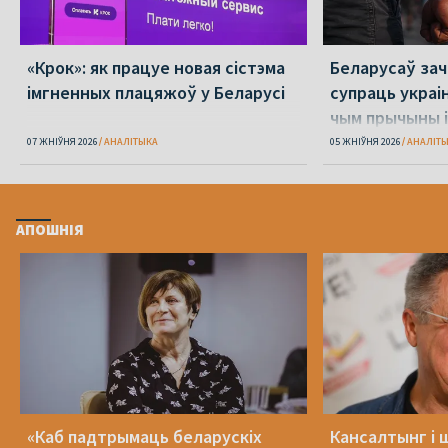
«Крок»: як працуе новая сістэма
Беларусаў зача
імгненных плацяжоў у Беларусі
супраць украі
чым прычыны і
07 ЖНІЎНЯ 2026
АНАЛІТЫКА
05 ЖНІЎНЯ 2026
АНАЛІТ
АПОШНІЯ
«Каб падтрымаць беларускіх
Кансалтынг і 