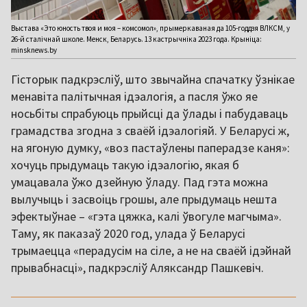
Выстава «Это юность твоя и моя – комсомол», прымеркаваная да 105-годдзя ВЛКСМ, у
26-й сталічнай школе. Менск, Беларусь. 13 кастрычніка 2023 года. Крыніца:
minsknews.by
Гісторык падкрэсліў, што звычайна спачатку ўзнікае
менавіта палітычная ідэалогія, а пасля ўжо яе
носьбіты спрабуюць прыйсці да ўлады і пабудаваць
грамадства згодна з сваёй ідэалогіяй. У Беларусі ж,
на ягоную думку, «воз пастаўлены паперадзе каня»:
хочуць прыдумаць такую ідэалогію, якая б
умацавала ўжо дзейную ўладу. Пад гэта можна
вылучыць і засвоіць грошы, але прыдумаць нешта
эфектыўнае – «гэта цяжка, калі ўвогуле магчыма».
Таму, як паказаў 2020 год, улада ў Беларусі
трымаецца «перадусім на сіле, а не на сваёй ідэйнай
прывабнасці», падкрэсліў Аляксандр Пашкевіч.
,,