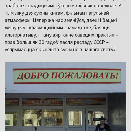
зрабіліся традыцыямі і ўспрымаліся як належнае. У
тым ліку дзякуючы кнігам, фільмам і агульнай
атмасферы. Цяпер жа час змяніўся, дзеці і бацькі
жывуць у інфармацыйным грамадстве, бачаць
альтэрнатыву, і таму вяртанне савецкіх практык –
праз больш як 30 гадоў пасля распаду СССР –
успрымаецца як «нешта зусім не з нашага свету».