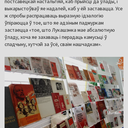
постсавецкай настальгіяй, каб прыйсці да ўлады, і
выкарыстоўваў яе надалей, каб у ёй заставацца. Усе
ж спробы распрацаваць выразную ідэалогію
ўпіраюцца ў тое, што яе адзіным падмуркам
застаецца «тое, што Лукашэнка мае абсалютную
ўладу, хоча яе захаваць і перадаць камусьці ў
спадчыну, хутчэй за ўсё, сваім нашчадкам».