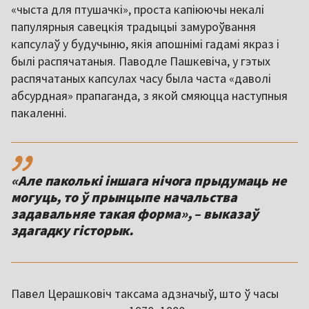
«чыста для птушачкі», проста капіюючы некалі
папулярныя савецкія традыцыі замуроўвання
капсулаў у будучыню, якія апошнімі гадамі якраз і
былі распячатаныя. Паводле Пашкевіча, у гэтых
распячатаных капсулах часу была часта «даволі
абсурдная» прапаганда, з якой смяюцца наступныя
пакаленні.
,,
«Але паколькі іншага нічога прыдумаць не
могуць, то ў прынцыпе начальства
задавальняе такая форма», – выказаў
Павел Церашковіч таксама адзначыў, што ў часы