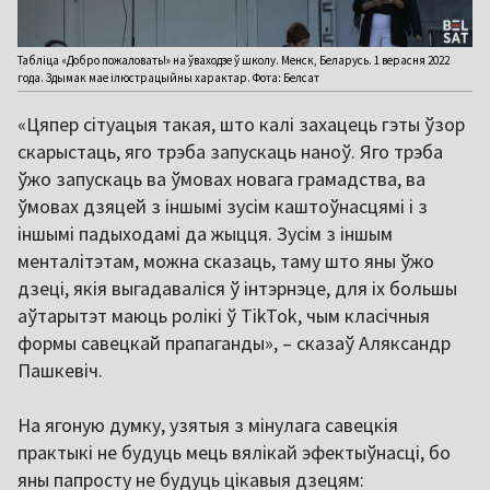
Табліца «Добро пожаловать!» на ўваходзе ў школу. Менск, Беларусь. 1 верасня 2022
года. Здымак мае ілюстрацыйны характар. Фота: Белсат
«Цяпер сітуацыя такая, што калі захацець гэты ўзор
скарыстаць, яго трэба запускаць наноў. Яго трэба
ўжо запускаць ва ўмовах новага грамадства, ва
ўмовах дзяцей з іншымі зусім каштоўнасцямі і з
іншымі падыходамі да жыцця. Зусім з іншым
менталітэтам, можна сказаць, таму што яны ўжо
дзеці, якія выгадаваліся ў інтэрнэце, для іх большы
аўтарытэт маюць ролікі ў TikTok, чым класічныя
формы савецкай прапаганды», – сказаў Аляксандр
Пашкевіч.
На ягоную думку, узятыя з мінулага савецкія
практыкі не будуць мець вялікай эфектыўнасці, бо
яны папросту не будуць цікавыя дзецям: