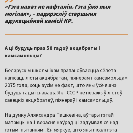
«Гэта нават не нафталін. Гэта ўжо пыл
могілак», – падкрэсліў старшыня
А ці будуць праз 50 гадоў акцябраты і
камсамольцы?
Беларускім школьнікам прапаноўваецца сёлета
напісаць лісты акцябратам, піянерам і камсамольцам
2075 года, хоць зусім не факт, што яны ўсё яшчэ
будуць тады існаваць. Як і СССР не перажыў лістоў
савецкіх акцябратаў, піянераў і камсамольцаў.
На думку Аляксандра Пашкевіча, аўтары гэтай
матрыцы на 1 верасня наўрад ці задумваліся над
гэтымі пытаннямі. Ён мяркуе, што яны пісалі гэта