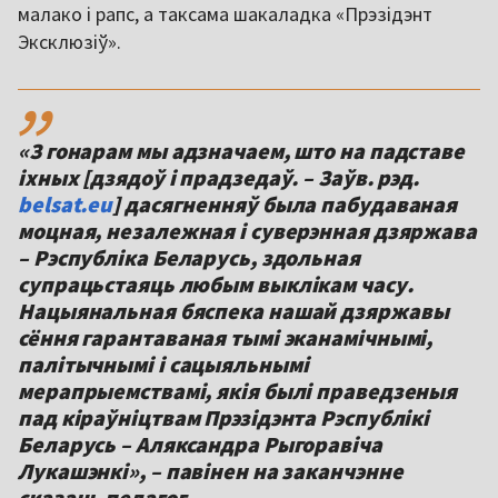
малако і рапс, а таксама шакаладка «Прэзідэнт
Эксклюзіў».
,,
«З гонарам мы адзначаем, што на падставе
іхных [дзядоў і прадзедаў. – Заўв. рэд.
belsat.eu
] дасягненняў была пабудаваная
моцная, незалежная і суверэнная дзяржава
– Рэспубліка Беларусь, здольная
супрацьстаяць любым выклікам часу.
Нацыянальная бяспека нашай дзяржавы
сёння гарантаваная тымі эканамічнымі,
палітычнымі і сацыяльнымі
мерапрыемствамі, якія былі праведзеныя
пад кіраўніцтвам Прэзідэнта Рэспублікі
Беларусь – Аляксандра Рыгоравіча
Лукашэнкі», – павінен на заканчэнне
сказаць педагог.