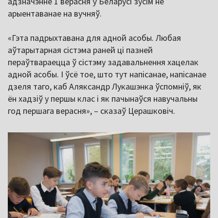
адзначэнне 1 верасня ў Беларусі зусім не
арыентаванае на вучняў.
«Гэта падрыхтавана для адной асобы. Любая
аўтарытарная сістэма раней ці пазней
пераўтвараецца ў сістэму задавальнення хацелак
адной асобы. І ўсё тое, што тут напісанае, напісанае
дзеля таго, каб Аляксандр Лукашэнка ўспомніў, як
ён хадзіў у першы клас і як пачынаўся навучальны
год першага верасня», – сказаў Церашковіч.