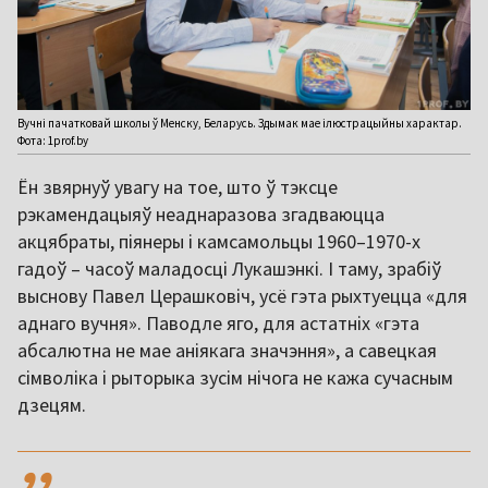
Вучні пачатковай школы ў Менску, Беларусь. Здымак мае ілюстрацыйны характар.
Фота: 1prof.by
Ён звярнуў увагу на тое, што ў тэксце
рэкамендацыяў неаднаразова згадваюцца
акцябраты, піянеры і камсамольцы 1960–1970-х
гадоў – часоў маладосці Лукашэнкі. І таму, зрабіў
выснову Павел Церашковіч, усё гэта рыхтуецца «для
аднаго вучня». Паводле яго, для астатніх «гэта
абсалютна не мае аніякага значэння», а савецкая
сімволіка і рыторыка зусім нічога не кажа сучасным
дзецям.
,,