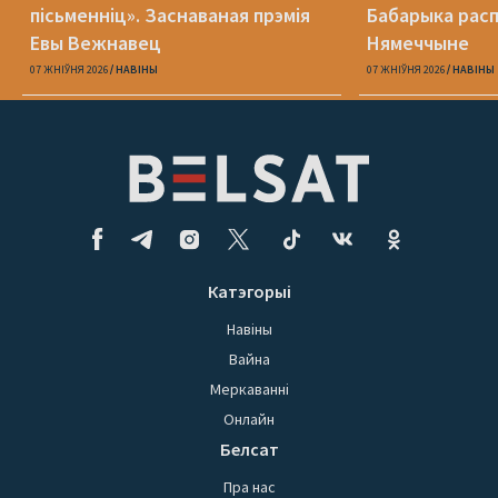
пісьменніц». Заснаваная прэмія
Бабарыка расп
Евы Вежнавец
Нямеччыне
07 ЖНІЎНЯ 2026
НАВІНЫ
07 ЖНІЎНЯ 2026
НАВІНЫ
Катэгорыі
Навіны
Вайна
Меркаванні
Онлайн
Белсат
Пра нас