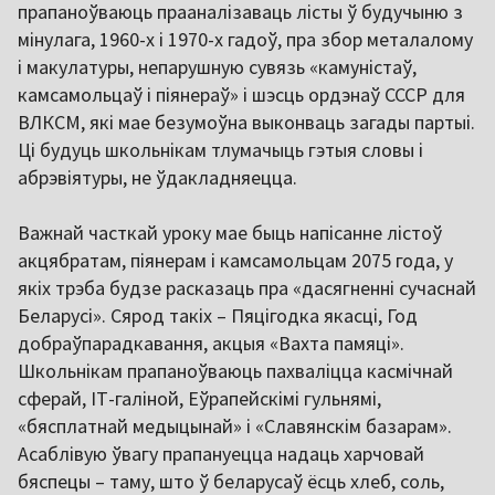
прапаноўваюць прааналізаваць лісты ў будучыню з
мінулага, 1960-х і 1970-х гадоў, пра збор металалому
і макулатуры, непарушную сувязь «камуністаў,
камсамольцаў і піянераў» і шэсць ордэнаў СССР для
ВЛКСМ, які мае безумоўна выконваць загады партыі.
Ці будуць школьнікам тлумачыць гэтыя словы і
абрэвіятуры, не ўдакладняецца.
Важнай часткай уроку мае быць напісанне лістоў
акцябратам, піянерам і камсамольцам 2075 года, у
якіх трэба будзе расказаць пра «дасягненні сучаснай
Беларусі». Сярод такіх – Пяцігодка якасці, Год
добраўпарадкавання, акцыя «Вахта памяці».
Школьнікам прапаноўваюць пахваліцца касмічнай
сферай, ІТ-галіной, Еўрапейскімі гульнямі,
«бясплатнай медыцынай» і «Славянскім базарам».
Асаблівую ўвагу прапануецца надаць харчовай
бяспецы – таму, што ў беларусаў ёсць хлеб, соль,