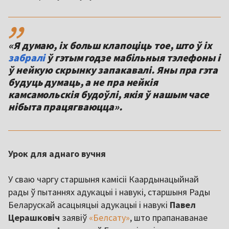
,,
«Я думаю, іх больш клапоціць тое, што ў іх
забралі
ў гэтым годзе мабільныя тэлефоны і
ў нейкую скрынку запакавалі. Яны пра гэта
будуць думаць, а не пра нейкія
камсамольскія будоўлі, якія ў нашым часе
нібыта працягваюцца».
Урок для аднаго вучня
У сваю чаргу старшыня камісіі Каардынацыйнай
рады ў пытаннях адукацыі і навукі, старшыня Рады
Беларускай асацыяцыі адукацыі і навукі
Павел
Церашковіч
заявіў
«Белсату»
, што прапанаванае