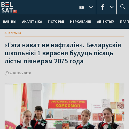
BE
НАВІНЫ
АНАЛІТЫКА
ГІСТОРЫІ
МЕРКАВАННI
АБ'ЕКТЫЎ
ПРАГ
Аналітыка
«Гэта нават не нафталін». Беларускія
школьнікі 1 верасня будуць пісаць
лісты піянерам 2075 года
27.08.2025, 04:00