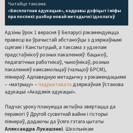
Чытайце таксама:
«Бясплатная адукацыя», кадравы дэфіцыт і міфы
пра поспехі: разбор новай метадычкі ідэолагаў
Адзіны ўрок 1 верасня ў Беларусі рэкамендуецца
правесці ва ўрачыстай абстаноўцы з дзяржаўнымі
сцягамі і Канстытуцый, а таксама з удзелам
прадстаўнікоў розных пакаленняў: бацькоў,
педагагічных работнікаў, чыноўнікаў, розных
пакаленняў камсамольцаў (чальцоў БРСМ),
піянераў. Адпаведную метадычку з рэкамендацыямі
– «матрыцу» –
падрыхтавала
дзяржаўная ўстанова
адукацыі «Акадэмія адукацыі».
Падчас уроку плануецца актыўна звяртацца да
перамогі ў Другой сусветнай вайне і гісторыі
піянераў, дадаючы да ўсяго гэтага цытаты
Аляксандра Лукашэнкі
. Школьнікам